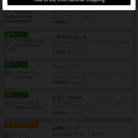
レビュー
ヘックメック
サイコロゲームです1から5までの数字と芋虫がか
かれたダイス。これを振っ...
約7時間前
by みいやん
レビュー
ハゲタカのえじき
超有名なゲームですが、初めてプレイしました。1
から15までのカードがプ...
約7時間前
by みいやん
レビュー
ジャスト・ワン
まぁ面白かった‼️よくテレビとかのバラエティなん
かで、お題がわからずに...
約8時間前
by みいやん
レビュー
ピタッコカルタ
ボドゲ相席会でプレイしましたひらがなが書かれ
たカードを2枚まで手をつけ...
約8時間前
by みいやん
ルール/インスト
画像付き
充実
ノームズ・アット・ナイト