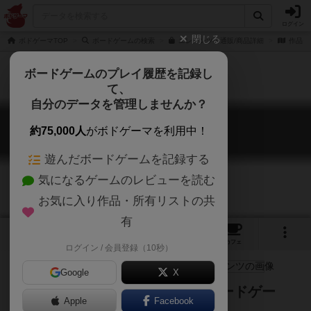
ログイン
閉じる
ボドゲーマTOP
ボードゲームの検索
エレメンツの通販/商品詳細
作品デ
ボードゲームのプレイ履歴を記録し
て、
自分のデータを管理しませんか？
エレメンツ
約75,000人
がボドゲーマを利用中！
Elements
遊んだボードゲームを記録する
気になるゲームのレビューを読む
お気に入り作品・所有リストの共
有
3
3
32
トップ
画像
動画
レビュー
カフェ
ログイン / 会員登録（10秒）
Google
X
16枚のカードで遊ぶシンプルなカードゲー
Apple
Facebook
ム！