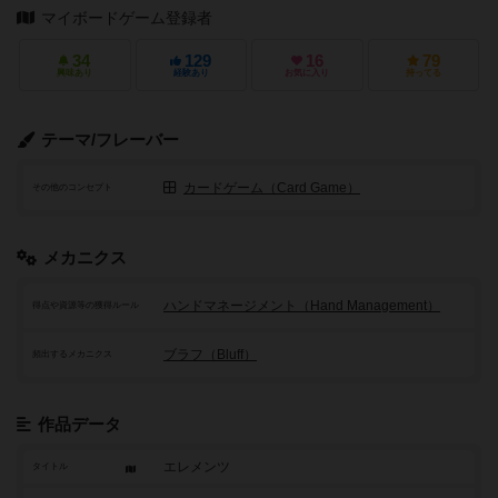
マイボードゲーム登録者
34
129
16
79
興味あり
経験あり
お気に入り
持ってる
テーマ/フレーバー
カードゲーム（Card Game）
その他のコンセプト
メカニクス
ハンドマネージメント（Hand Management）
得点や資源等の獲得ルール
ブラフ（Bluff）
頻出するメカニクス
作品データ
エレメンツ
タイトル