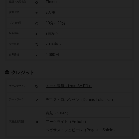
Elements
原題・英題表記
2人用
参加人数
10分～20分
プレイ時間
8歳から
対象年齢
2010年～
発売時期
1,600円
参考価格
クレジット
チーム賽苑（team SAIEN）
ゲームデザイン
デニス・ロハウゼン（Dennis Lohausen）
アートワーク
賽苑（Saien）
アークライト（Arclight）
関連企業/団体
ペガサス・シュピーレ（Pegasus Spiele）