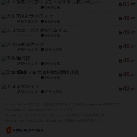
キャプテン・フリップ：イスラ・ボンバ
51
PT
紹介文なし
2件の投稿
ガルフストライク
46
PT
紹介文あり
1件の投稿
エコーズ・オブ・タイム
45
PT
紹介文なし
8件の投稿
スカルキング
45
PT
紹介文あり
12件の投稿
海兵隊
45
PT
紹介文あり
1件の投稿
Bitter End ブタペスト救出作戦
45
PT
紹介文なし
1件の投稿
ドコジャン
42
PT
紹介文あり
10件の投稿
※Apple、Apple のロゴ は、米国および他の国々で登録されたApple Inc.の商標です。
※App Store は、Apple Inc.のサービスマークです。
※Android は、グーグル インコーポレイテッドの商標または登録商標です。
※Google Play とそのロゴは、Google Inc.の商標または登録商標です。