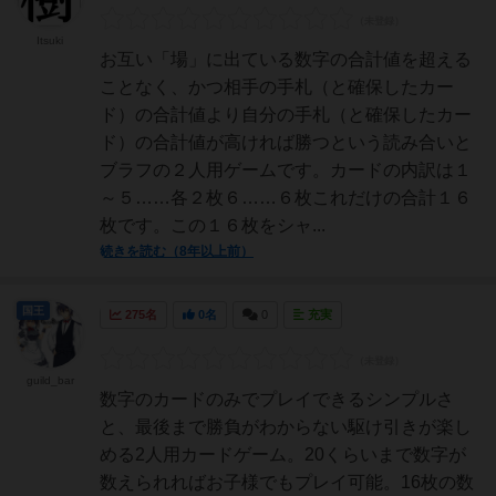
Itsuki
お互い「場」に出ている数字の合計値を超える
ことなく、かつ相手の手札（と確保したカー
ド）の合計値より自分の手札（と確保したカー
ド）の合計値が高ければ勝つという読み合いと
ブラフの２人用ゲームです。カードの内訳は１
～５……各２枚６……６枚これだけの合計１６
枚です。この１６枚をシャ...
続きを読む（8年以上前）
国王
275名
0名
0
充実
guild_bar
数字のカードのみでプレイできるシンプルさ
と、最後まで勝負がわからない駆け引きが楽し
める2人用カードゲーム。20くらいまで数字が
数えられればお子様でもプレイ可能。16枚の数