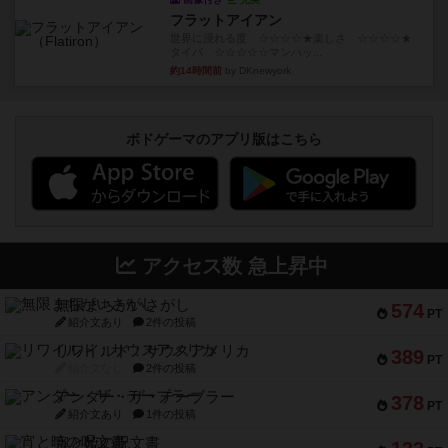
フラットアイアン
世界に浸れる度 ☆☆☆☆★楽しさ ☆☆☆☆★
タイパ ☆☆☆☆☆マンハッ...
約14時間前
by DKnewyork
ボドゲーマのアプリ版はこちら
アクセス数 急上昇中
無限まちがいさがし
574
PT
紹介文あり
2件の投稿
リワイルド：サウスアメリカ
389
PT
紹介文なし
2件の投稿
アンダー・ザ・テーブラー
378
PT
紹介文あり
1件の投稿
宵と暁の呪文書