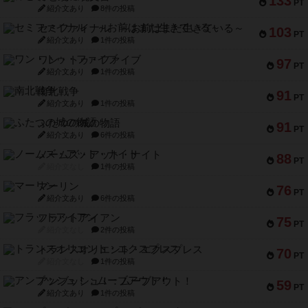
133
PT
紹介文あり
8件の投稿
セミファイナル ～お前はまだ生きている～
103
PT
紹介文あり
1件の投稿
ワン・トゥ・ファイブ
97
PT
紹介文あり
1件の投稿
南北戦争
91
PT
紹介文あり
1件の投稿
ふたつの城の物語
91
PT
紹介文あり
6件の投稿
ノームズ・アット・ナイト
88
PT
紹介文なし
1件の投稿
マーリン
76
PT
紹介文あり
6件の投稿
フラットアイアン
75
PT
紹介文なし
2件の投稿
トランスオリエント・エクスプレス
70
PT
紹介文なし
1件の投稿
アンブッシュ！：ムーブアウト！
59
PT
紹介文あり
1件の投稿