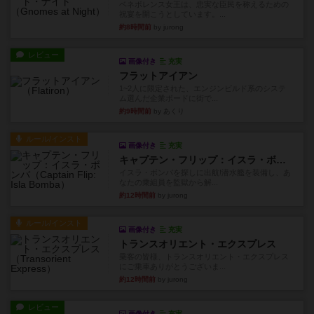
ベネボレンス女王は、忠実な臣民を称えるための
祝宴を開こうとしています。...
約8時間前
by jurong
レビュー
画像付き
充実
フラットアイアン
1~2人に限定された、エンジンビルド系のシステ
ム選んだ企業ボードに街で...
約9時間前
by あくり
ルール/インスト
画像付き
充実
キャプテン・フリップ：イスラ・ボンバ
イスラ・ボンバを探しに出航!潜水艦を装備し、あ
なたの乗組員を監獄から解...
約12時間前
by jurong
ルール/インスト
画像付き
充実
トランスオリエント・エクスプレス
乗客の皆様、トランスオリエント・エクスプレス
にご乗車ありがとうございま...
約12時間前
by jurong
レビュー
画像付き
充実