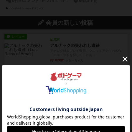
0件のコメント
274
8年以上前
ページビュー
コンポーネント/カードスリーブ
会員の新しい投稿
レビュー
充実
アルナックの失われし遺跡
アナログ対人プレイ数回。クニツィア先生の名作
「エルドラドを探して」にあ...
約1時間前
by おーちゃん
ルール/インスト
画像付き
充実
マーケットフレッシュ
目的あなたの店先に農産物の木箱を戦略的に積み
重ねて在庫を最大化し、競合...
約5時間前
by jurong
レビュー
メメントオンラインタクティクス
どんどん物量が増えて大変になっていく押し付け
合いが楽しいゲーム盛り上が...
約6時間前
by nekomanma222