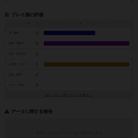
プレイ感の評価
トグルスイッチを押すとプレイ感（
※
）の投票ができます
3
運・確率
5
戦略・判断力
0
交渉・立ち回り
5
心理戦・ブラフ
0
攻防・戦闘
0
アート・外見
似たプレイ感のゲームを探す→
データに関する報告
ログインするとフォームが表示されます