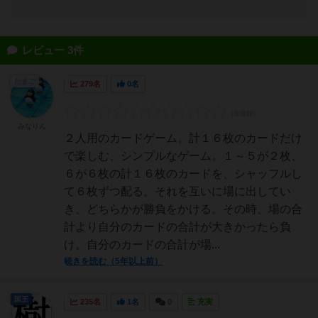
レビュー 3件
たまご
279名
0名
みなりん
２人用のカードゲーム。計１６枚のカードだけ
で楽しむ、シンプルなゲーム。１～５が２枚、
６が６枚の計１６枚のカードを、シャッフルし
て６枚ずつ配る。それを互いに場に出してい
き、どちらかが勝負をかける。その時、場の合
計より自分のカードの合計が大きかったら負
け。自分のカードの合計が場...
続きを読む（5年以上前）
国王
235名
1名
0
充実