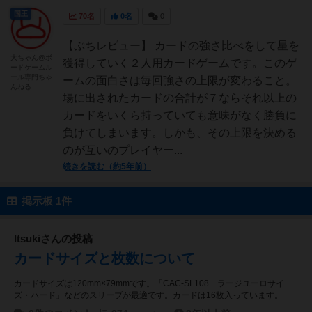
国王
70名
0名
0
【ぷちレビュー】 カードの強さ比べをして星を
大ちゃん@ボ
獲得していく２人用カードゲームです。このゲ
ードゲームル
ール専門ちゃ
ームの面白さは毎回強さの上限が変わること。
んねる
場に出されたカードの合計が７ならそれ以上の
カードをいくら持っていても意味がなく勝負に
負けてしまいます。しかも、その上限を決める
のが互いのプレイヤー...
続きを読む（約5年前）
掲示板 1件
Itsukiさんの投稿
カードサイズと枚数について
カードサイズは120mm×79mmです。「CAC-SL108 ラージユーロサイ
ズ・ハード」などのスリーブが最適です。カードは16枚入っています。