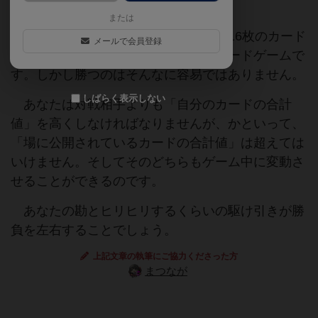
または
陰陽五行思想をテーマとし、たった16枚のカード
メールで会員登録
で遊ぶたいへんシンプルなルールのカードゲームで
す。しかし勝つのはそんなに容易ではありません。
しばらく表示しない
あなたは対戦相手よりも「自分のカードの合計
値」を高くしなければなりませんが、かといって、
「場に公開されているカードの合計値」は超えては
いけません。そしてそのどちらもゲーム中に変動さ
せることができるのです。
あなたの勘とヒリヒリするくらいの駆け引きが勝
負を左右することでしょう。
上記文章の執筆にご協力くださった方
まつなが