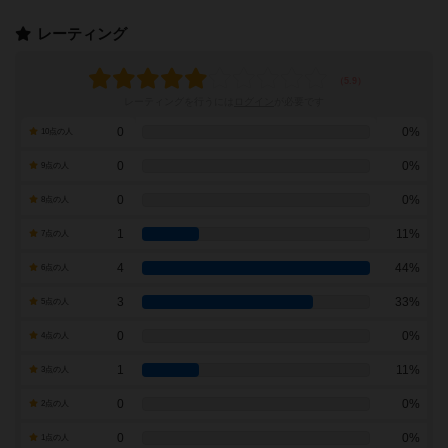
レーティング
レーティングを行うには
ログイン
が必要です
0
0%
10点の人
0
0%
9点の人
0
0%
8点の人
1
11%
7点の人
4
44%
6点の人
3
33%
5点の人
0
0%
4点の人
1
11%
3点の人
0
0%
2点の人
0
0%
1点の人