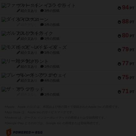
ファースト・イン・フライト
94
PT
紹介文あり
3件の投稿
ダイススローン
88
PT
紹介文なし
1件の投稿
ガルフストライク
80
PT
紹介文あり
1件の投稿
モズビ－ズ・レイダ－ズ
79
PT
紹介文あり
1件の投稿
リー対グラント
77
PT
紹介文あり
1件の投稿
ブレーキング・アウェイ
75
PT
紹介文あり
4件の投稿
ザ・フラッド
71
PT
紹介文なし
1件の投稿
※Apple、Apple のロゴ は、米国および他の国々で登録されたApple Inc.の商標です。
※App Store は、Apple Inc.のサービスマークです。
※Android は、グーグル インコーポレイテッドの商標または登録商標です。
※Google Play とそのロゴは、Google Inc.の商標または登録商標です。