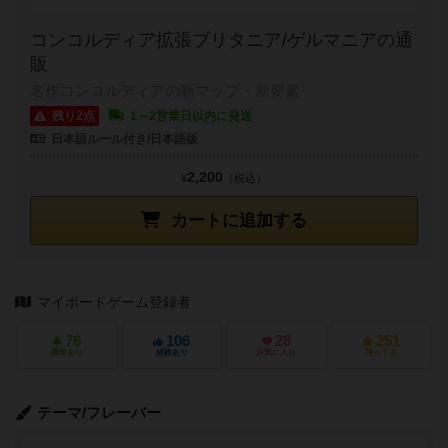
コンコルディア拡張ブリタニア/ゲルマニアの通
販
名作コンコルディアの新マップ・新要素
残り2点
1～2営業日以内に発送
日本語ルール付き/日本語版
2,200
¥
（税込）
カートに追加する
マイボードゲーム登録者
76
106
28
251
興味あり
経験あり
お気に入り
持ってる
テーマ/フレーバー