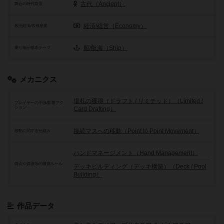
古代（Ancient）
舞台の時代背景
経済/経営（Economy）
政治経済/各種産業
船/航海（Ship）
乗り物が基本テーマ
メカニクス
場札の獲得（ドラフト / リミテッド）（Limited /
プレイヤーの干渉/影響アク
ション
Card Drafting）
接続マスへの移動（Point to Point Movement）
移動に関する仕組み
ハンドマネージメント（Hand Management）
得点や資源等の獲得ルール
デッキビルディング（デッキ構築）（Deck / Pool
Building）
作品データ