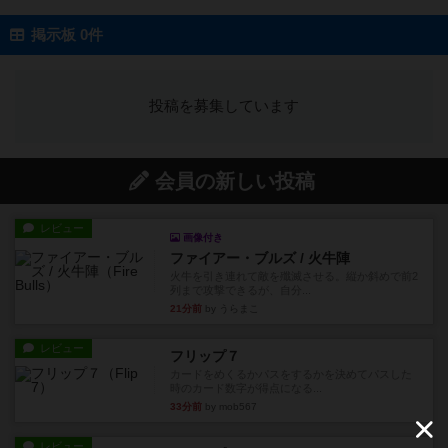
掲示板 0件
投稿を募集しています
会員の新しい投稿
レビュー
画像付き
ファイアー・ブルズ / 火牛陣
火牛を引き連れて敵を殲滅させる。縦か斜めで前2
列まで攻撃できるが、自分...
21分前
by うらまこ
レビュー
フリップ７
カードをめくるかパスをするかを決めてパスした
時のカード数字が得点になる...
33分前
by mob567
レビュー