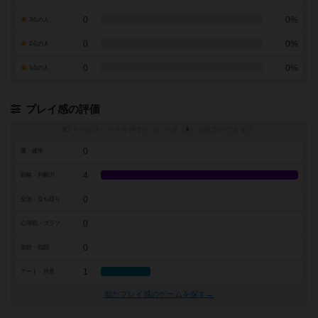
0
0%
3点の人
0
0%
2点の人
0
0%
1点の人
プレイ感の評価
トグルスイッチを押すとプレイ感（
※
）の投票ができます
0
運・確率
4
戦略・判断力
0
交渉・立ち回り
0
心理戦・ブラフ
0
攻防・戦闘
1
アート・外見
似たプレイ感のゲームを探す→