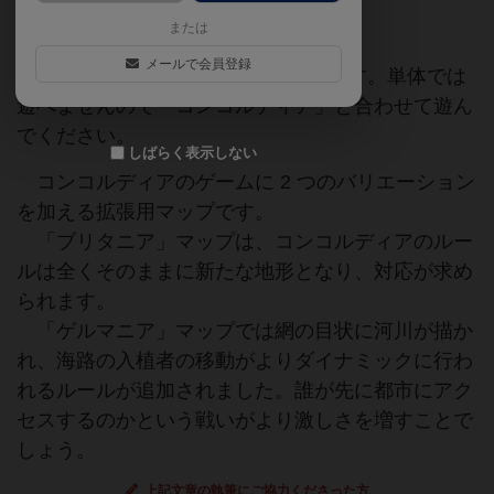
完全日本語版
または
メールで会員登録
※「コンコルディア」の拡張セットです。単体では
遊べませんので「コンコルディア」と合わせて遊ん
でください。
しばらく表示しない
コンコルディアのゲームに 2 つのバリエーション
を加える拡張用マップです。
「ブリタニア」マップは、コンコルディアのルー
ルは全くそのままに新たな地形となり、対応が求め
られます。
「ゲルマニア」マップでは網の目状に河川が描か
れ、海路の入植者の移動がよりダイナミックに行わ
れるルールが追加されました。誰が先に都市にアク
セスするのかという戦いがより激しさを増すことで
しょう。
上記文章の執筆にご協力くださった方