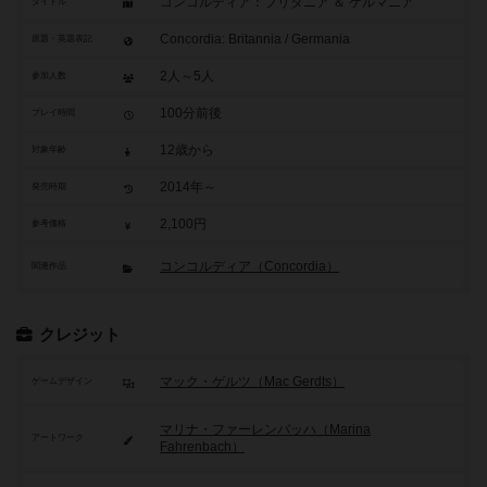
コンコルディア：ブリタニア ＆ ゲルマニア
タイトル
Concordia: Britannia / Germania
原題・英題表記
2人～5人
参加人数
100分前後
プレイ時間
12歳から
対象年齢
2014年～
発売時期
2,100円
参考価格
コンコルディア（Concordia）
関連作品
クレジット
マック・ゲルツ（Mac Gerdts）
ゲームデザイン
マリナ・ファーレンバッハ（Marina
アートワーク
Fahrenbach）