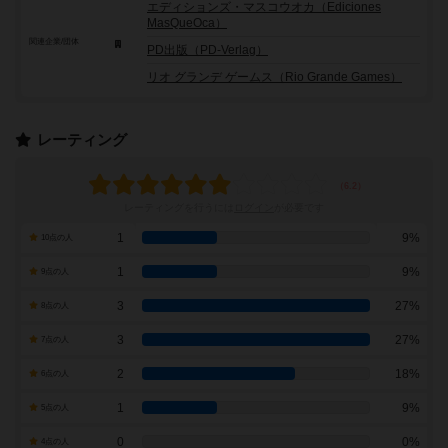
エディションズ・マスコウオカ（Ediciones
MasQueOca）
関連企業/団体
PD出版（PD-Verlag）
リオ グランデ ゲームス（Rio Grande Games）
レーティング
レーティングを行うには
ログイン
が必要です
1
9%
10点の人
1
9%
9点の人
3
27%
8点の人
3
27%
7点の人
2
18%
6点の人
1
9%
5点の人
0
0%
4点の人