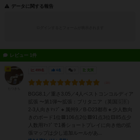
データに関する報告
ログインするとフォームが表示されます
レビュー 1件
神
499名
4名
0
充実
たつきち
BGG8.1／重さ3.05／4人ベストコンコルディア
拡張 〜第1弾〜拡張：ブリタニア（英国🇬🇧）
2-3人向きﾏｯﾌﾟ🔸属州9／B-D23都市🔸少人数向
きのボード1位🟥106点2位🟦91点3位🟨85点少
人数用ﾏｯﾌﾟで1番ショートプレイに向き他の拡
張マップは少し追加ルールがあ...