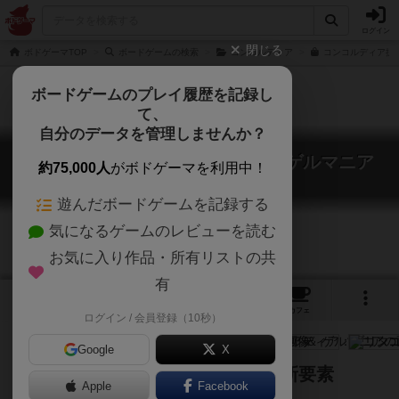
ログイン
閉じる
ボドゲーマTOP
ボードゲームの検索
コンコルディア
コンコルディア拡張
ボードゲームのプレイ履歴を記録し
て、
自分のデータを管理しませんか？
コンコルディア：ブリタニア ＆ ゲルマニア
約75,000人
がボドゲーマを利用中！
Concordia: Britannia / Germania
遊んだボードゲームを記録する
気になるゲームのレビューを読む
お気に入り作品・所有リストの共
有
4
1
23
トップ
画像
動画
レビュー
カフェ
ログイン / 会員登録（10秒）
Google
X
名作コンコルディアの新マップ・新要素
Apple
Facebook