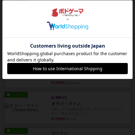
コンセプト
親のプレイヤーがお題を決めて限られたヒントの
中から他のプレイヤーに当て...
約1時間前
by mob567
レビュー
海兵隊
1988年にVictory Gamesが出版した
『Leathernec...
約1時間前
by Chaco
ルール/インスト
画像付き
充実
パーミッド
おばあちゃんは猫が大好きです!しかし、あまりに
も多くの猫を飼っているた...
約1時間前
by jurong
レビュー
画像付き
オラパ・マイン
お気に入りのplayte製です。オラパスペースから
やり、気に入りました...
約1時間前
by くみ
レビュー
マーリン