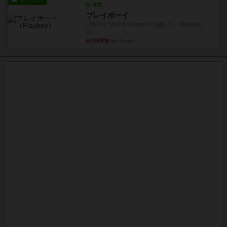
充実
プレイボーイ
1986年にVictory Gamesが出版した『Playboy』
は、...
約3時間前
by Chaco