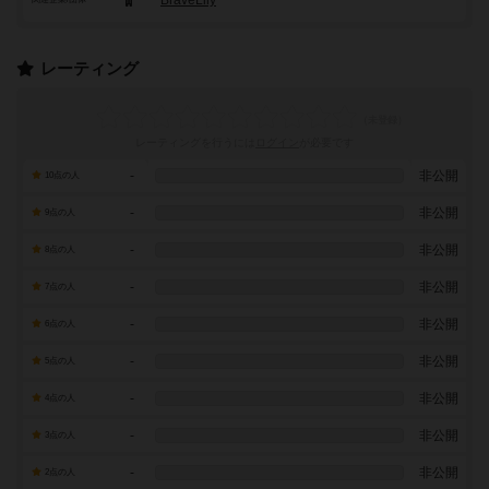
BraveLily
レーティング
レーティングを行うには
ログイン
が必要です
-
非公開
10点の人
-
非公開
9点の人
-
非公開
8点の人
-
非公開
7点の人
-
非公開
6点の人
-
非公開
5点の人
-
非公開
4点の人
-
非公開
3点の人
-
非公開
2点の人