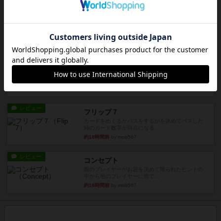
充実
南北戦争
1983年にVictory Gamesが出版した『The Civil ...
約16時間前
by Chaco
レビュー
画像付き
ファイアー・ブルズ / 火牛陣
火牛を引き連れて敵を殲滅させる。縦か斜めで前2
列まで攻撃できるが、自分...
約18時間前
by うらまこ
レビュー
フリップ７
カードをめくるかパスをするかを決めてパスした
時のカード数字が得点になる...
約18時間前
by mob567
レビュー
コンセプト
親のプレイヤーがお題を決めて限られたヒントの
中から他のプレイヤーに当て...
約18時間前
by mob567