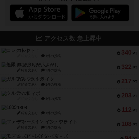
アクセス数 急上昇中
コレクト！
340
PT
紹介文なし
1件の投稿
無限まちがいさがし
322
PT
紹介文あり
2件の投稿
ガルフストライク
217
PT
紹介文あり
1件の投稿
クルティボ
203
PT
紹介文なし
1件の投稿
1809
112
PT
紹介文あり
1件の投稿
ファースト・イン・フライト
108
PT
紹介文あり
3件の投稿
モズビ－ズ・レイダ－ズ
94