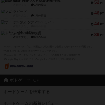
Bitter End ブタペスト救出作戦
52
PT
紹介文なし
1件の投稿
ラピード
46
PT
紹介文なし
1件の投稿
ザ・フラッフィー・ライト
44
PT
紹介文なし
0件の投稿
ふたつの城の物語
39
PT
紹介文あり
6件の投稿
※Apple、Apple のロゴ は、米国および他の国々で登録されたApple Inc.の商標です。
※App Store は、Apple Inc.のサービスマークです。
※Android は、グーグル インコーポレイテッドの商標または登録商標です。
※Google Play とそのロゴは、Google Inc.の商標または登録商標です。
ボドゲーマTOP
ボードゲームを検索する
ボードゲームの新着レビュー