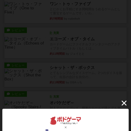
ワン・トゥ・ファイブ
とにかくお手軽にすき間時間をうめるゲームとし
て重宝するゲームです。いわ...
約7時間前
by nabekoh
レビュー
充実
エコーズ・オブ・タイム
カードゲームにファイナルファンタジーのアクテ
ィブタイムバトル（もしくは...
約11時間前
by ジェイとと
レビュー
シャット・ザ・ボックス
とてもシンプルなダイスゲーム。2つのダイスを振
って、出目の合計を自分の...
約11時間前
by OSAっち
レビュー
充実
オバケだぞ～
対人アナログプレイ。簡単なルールで誰とでも遊
べるゲーム。こんなの子ども...
約12時間前
by おーちゃん
レビュー