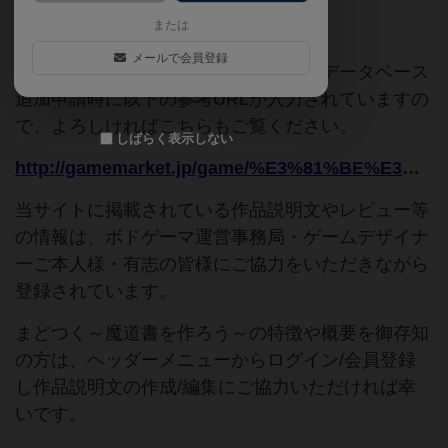
または
ご協力ください
メールで会員登録
このページは情報が不足しています。データベース
追加申請時に以下の参考URLが入力されていますの
で、よろしければこちらもご覧ください。
しばらく表示しない
http://gamemarket.jp/game/%E3%81%BE%E3%81%A9%E3%81%A4%E3%81%8F%EF%BD%9E%E9%AD%94%E9%81%93%E6%9B%B8%E3%82%92%E4%BD%9C%E3%82%8D%E3%81%86%EF%BD%9E/
当サイトに掲載されている作品説明文やレビュー等
の情報は、ボドゲーマ運営事務局・ゲームデザイナ
ーご本人様・有志の皆様にご協力をいただきながら
登録されています。
まどつく～魔道書を作ろう～の特徴や概要を御存知
の方は、ヘッダーメニューからログイン/会員登録
し作品説明文の作成/編集にご協力いただければ幸
いです。