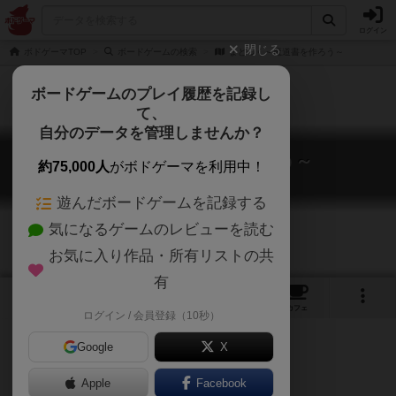
ログイン
閉じる
ボドゲーマTOP
ボードゲームの検索
まどつく～魔道書を作ろう～
ボードゲームのプレイ履歴を記録し
て、
自分のデータを管理しませんか？
まどつく～魔道書を作ろう～
約75,000人
がボドゲーマを利用中！
Madotsuku
遊んだボードゲームを記録する
気になるゲームのレビューを読む
お気に入り作品・所有リストの共
有
1
2
トップ
画像
動画
レビュー
カフェ
ログイン / 会員登録（10秒）
Google
X
ゲームマーケット2017秋（東京）
Apple
Facebook