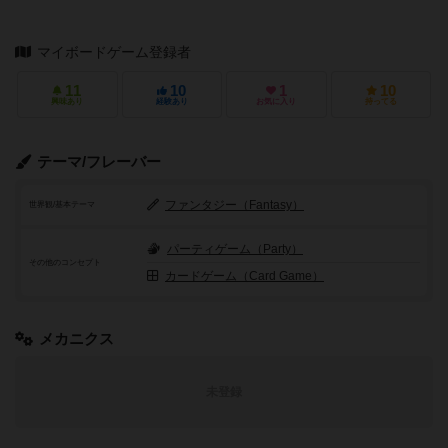
マイボードゲーム登録者
11
10
1
10
興味あり
経験あり
お気に入り
持ってる
テーマ/フレーバー
ファンタジー（Fantasy）
世界観/基本テーマ
パーティゲーム（Party）
その他のコンセプト
カードゲーム（Card Game）
メカニクス
未登録