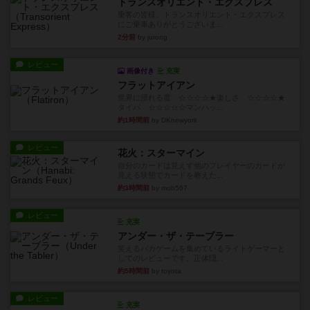
トランスオリエント・エクスプレス
乗客の皆様、トランスオリエント・エクスプレス
にご乗車ありがとうございま...
2分前
by jurong
レビュー
画像付き
充実
フラットアイアン
世界に浸れる度 ☆☆☆☆★楽しさ ☆☆☆☆★
タイパ ☆☆☆☆☆マンハッ...
約1時間前
by DKnewyork
レビュー
花火：スターマイン
自分のカードは見えず他のプレイヤーのカードが
見える状態でカードを教えた...
約3時間前
by mob567
レビュー
充実
アンダー・ザ・テーブラー
笑えるバカゲームを集めているライトゲーマーと
してのレビューです。正体隠...
約5時間前
by toyota
レビュー
充実