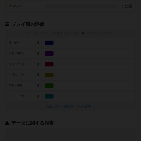
-
非公開
1点の人
プレイ感の評価
トグルスイッチを押すとプレイ感（
※
）の投票ができます
0
運・確率
0
戦略・判断力
0
交渉・立ち回り
0
心理戦・ブラフ
0
攻防・戦闘
0
アート・外見
似たプレイ感のゲームを探す→
データに関する報告