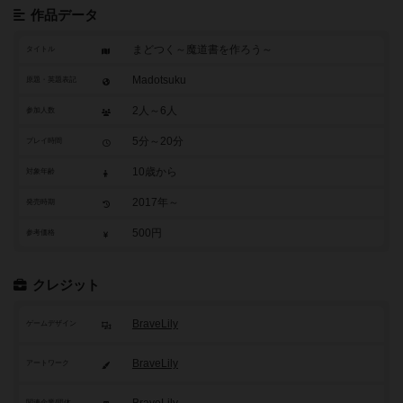
作品データ
まどつく～魔道書を作ろう～
タイトル
Madotsuku
原題・英題表記
2人～6人
参加人数
5分～20分
プレイ時間
10歳から
対象年齢
2017年～
発売時期
500円
参考価格
クレジット
BraveLily
ゲームデザイン
BraveLily
アートワーク
関連企業/団体