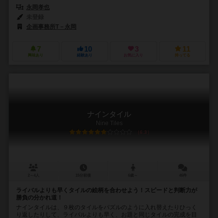
永岡孝也
未登録
企画事務所T－永岡
7
10
3
11
興味あり
経験あり
お気に入り
持ってる
ナインタイル
Nine Tiles
6.3
2～4人
15分前後
6歳～
46件
ライバルよりも早くタイルの絵柄を合わせよう！スピードと判断力が
勝負の分かれ道！
ナインタイルは、９枚のタイルをパズルのように入れ替えたりひっく
り返したりして、ライバルよりも早く、お題と同じタイルの完成を目