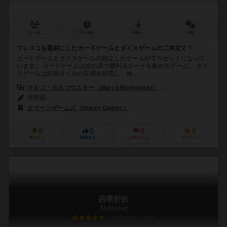
2～4人
30～45分
8歳～
0件
フレスコを題材にしたカードゲームとダイスゲームの二本立て！
カードゲームとダイスゲームの独立したゲームが２つセットになって
います。 カードゲームは絵の具で勝利点カードを集めるゲーム。 ダイ
スゲームは絵画タイルの完成を目指し、他...
マルコ・ルスコウスキー（Marco Ruskowski）
マルセル・シュセルベック
未登録
クイーンゲームズ（Queen Games）
6
5
0
6
興味あり
経験あり
お気に入り
持ってる
四季折折
Shikioriori
5.9