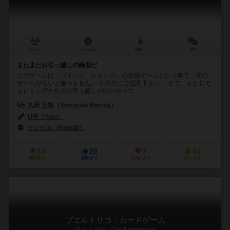
3～6人
5～15分
8歳～
1件
またまたお引っ越しの時期だ
このゲームは「バイバイ レミング」の拡張ゲームという事で、元の
ゲームがないと遊べません。 その点にご注意下さい。 さて、またして
もレミングたちのお引っ越しの時がやって...
丸田 公将（Tomoyuki Maruta）
U井（Yuui）
ケンビル（Kenbill）
14
29
7
54
興味あり
経験あり
お気に入り
持ってる
プエルトリコ：カードゲーム
Puerto Rico: Das Kartenspiel