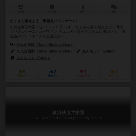
2人用
5～10分
5歳～
16件
たくさん植えよう！田植えパズルゲーム♪
たね企画室考案 ２人 ５～１０分 ５才～ たくさん苗を植えよう！田植
えパズルゲーム♪＼(＾ワ＾)／ カエルの位置をランダムに決めたら、 緑
担当のプレイヤーから交互にタイ...
たね企画室（Tane Kikakushitsu）
たね企画室（Tane Kikakushitsu）
あんちっく（Antic）
あんちっく（Antic）
5
2
1
2
興味あり
経験あり
お気に入り
持ってる
銀河鉄道共栄圏
GALAXY EXPRESS co-prosperity sphere