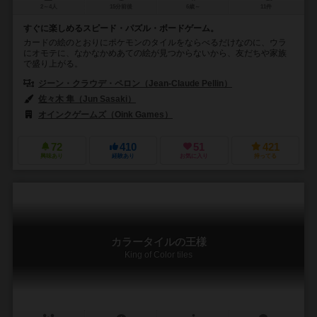
2～4人
15分前後
6歳～
11件
すぐに楽しめるスピード・パズル・ボードゲーム。
カードの絵のとおりにポケモンのタイルをならべるだけなのに、ウラ
にオモテに、なかなかめあての絵が見つからないから、友だちや家族
で盛り上がる。
ジーン・クラウデ・ペロン（Jean-Claude Pellin）
佐々木 隼（Jun Sasaki）
オインクゲームズ（Oink Games）
72
410
51
421
興味あり
経験あり
お気に入り
持ってる
カラータイルの王様
King of Color tiles