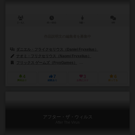
2～4人
45～60分
8歳～
0件
作品説明文の編集者を募集中
ダニエル・フライクセリウス（Daniel Fryxelius）
ナオミ・フリクセリウス（Naomi Fryxelius）
フリックス ゲームズ（FryxGames）
エルズニル・ゲームズ（Elznir
4
7
3
6
興味あり
経験あり
お気に入り
持ってる
アフター・ザ・ウィルス
After The Virus