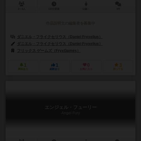
2～4人
120分前後
12歳～
0件
作品説明文の編集者を募集中
ダニエル・フライクセリウス（Daniel Fryxelius）
ダニエル・フライクセリウス（Daniel Fryxelius）
フリックス ゲームズ（FryxGames）
1
1
0
3
興味あり
経験あり
お気に入り
持ってる
エンジェル・フューリー
Angel Fury