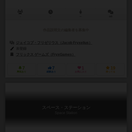
－
－
ー
0件
作品説明文の編集者を募集中
ジェイコブ・フリゼリウス（Jacob Fryxelius）
未登録
フリックス ゲームズ（FryxGames）
7
7
1
19
興味あり
経験あり
お気に入り
持ってる
スペース・ステーション
Space Station