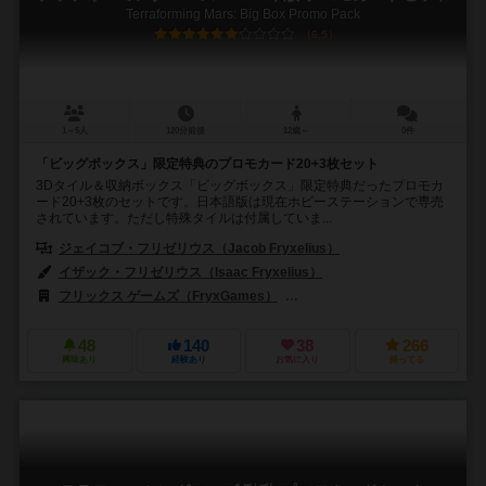
Terraforming Mars: Big Box Promo Pack
6.5
1～5人
120分前後
12歳～
0件
「ビッグボックス」限定特典のプロモカード20+3枚セット
3Dタイル＆収納ボックス「ビッグボックス」限定特典だったプロモカ
ード20+3枚のセットです。日本語版は現在ホビーステーションで専売
されています。ただし特殊タイルは付属していま...
ジェイコブ・フリゼリウス（Jacob Fryxelius）
イザック・フリゼリウス（Isaac Fryxelius）
フリックス ゲームズ（FryxGames）
ストロングホールド ゲームズ（Str
48
140
38
266
興味あり
経験あり
お気に入り
持ってる