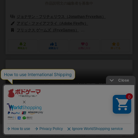
作品説明文の編集者を募集中
ジョナサン・フリチェリウス（Jonathan Fryxelius）
アドビ・ファイアフライ（Adobe Firefly）
フリックス ゲームズ（FryxGames）
イントラフィン ゲームズ（Intra
2
1
0
0
興味あり
経験あり
お気に入り
持ってる
キングダムレガシー：封建王国−基盤
Kingdom Legacy: Feudal Kingdom – Foundations
1人用
－
14歳～
0件