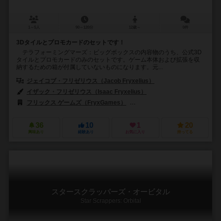
1～5人
90～120分
12歳～
0件
3Dタイルとプロモカードのセットです！
テラフォーミングマーズ：ビッグボックスの内容物のうち、公式3D
タイルとプロモカードのみのセットです。ゲーム本体および拡張を収
納するための箱が付属していないものになります。元...
ジェイコブ・フリゼリウス（Jacob Fryxelius）
イザック・フリゼリウス（Isaac Fryxelius）
フリックス ゲームズ（FryxGames）
ストロングホールド ゲームズ（Str
36
10
1
20
興味あり
経験あり
お気に入り
持ってる
スタースクラッパーズ・オービタル
Star Scrappers: Orbital