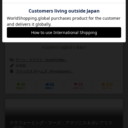
（拡張）
Terraforming Mars: Utopia Planitia
6.4
－
－
ー
0件
作品説明文の編集者を募集中
アーン・ドリフト（Arnd Drifte）
未登録
フリックス ゲームズ（FryxGames）
40
56
19
172
興味あり
経験あり
お気に入り
持ってる
テラフォーミング・マーズ：アマゾニス＆ボレアリス