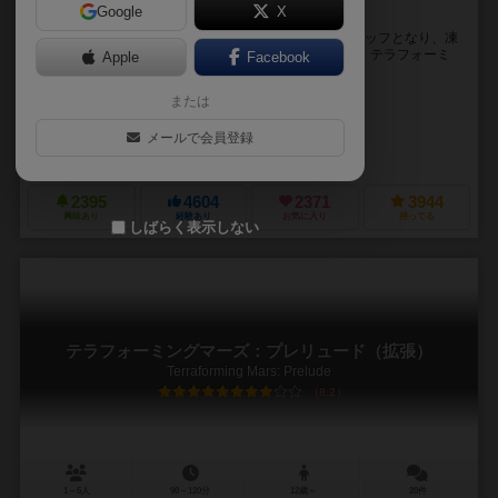
Google
X
火星を開拓してテラフォーミングさせるのは、きみだ！
■ストーリー：プレイヤーは火星を開拓する企業のスタッフとなり、凍
てつく星の気温を上げ、水を、緑を、酸素を供給させ、テラフォーミ
Apple
Facebook
ングを成し遂げることになります。 複数のラ...
または
ジェイコブ・フリゼリウス（Jacob Fryxelius）
イザック・フリゼリウス（Isaac Fryxelius）
メールで会員登録
フリックス ゲームズ（FryxGames）
ゲノス ゲームズ（Ghenos Ga
2395
4604
2371
3944
興味あり
経験あり
お気に入り
持ってる
しばらく表示しない
テラフォーミングマーズ：プレリュード（拡張）
Terraforming Mars: Prelude
8.2
1～5人
90～120分
12歳～
20件