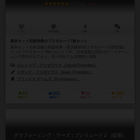
6.5
1～5人
120分前後
12歳～
0件
基本セット初版特典のプロモカード7枚セット
基本セット日本語版の初版特典（英語版BGGコラボカードの邦訳版）
だったプロモカード7枚のセットです。日本語版は現在ホビーステーシ
ョンで専売されており、売り切れても定期的に再販...
ジェイコブ・フリゼリウス（Jacob Fryxelius）
イザック・フリゼリウス（Isaac Fryxelius）
フリックス ゲームズ（FryxGames）
ストロングホールド ゲームズ（Str
63
201
52
288
興味あり
経験あり
お気に入り
持ってる
テラフォーミング・マーズ：プレリュード２（拡張）