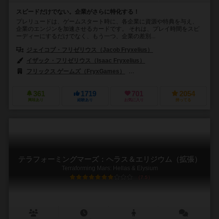
スピードだけでない。企業がさらに特化する！
プレリュードは、ゲームスタート時に、各企業に資源や特典を与え、
企業のエンジンを加速させるカードです。 それは、プレイ時間をスピ
ーディーにするだけでなく、もう一つ、企業の差別...
ジェイコブ・フリゼリウス（Jacob Fryxelius）
イザック・フリゼリウス（Isaac Fryxelius）
フリックス ゲームズ（FryxGames）
ストロングホールド ゲームズ（Str
361
1719
701
2054
興味あり
経験あり
お気に入り
持ってる
テラフォーミングマーズ：ヘラス＆エリジウム（拡張）
Terraforming Mars: Hellas & Elysium
7.5