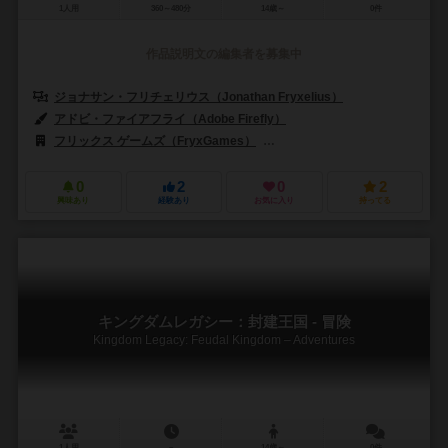
1人用
360～480分
14歳～
0件
作品説明文の編集者を募集中
ジョナサン・フリチェリウス（Jonathan Fryxelius）
アドビ・ファイアフライ（Adobe Firefly）
フリックス ゲームズ（FryxGames）
ガラクタ（Galakta）
イン
0
2
0
2
興味あり
経験あり
お気に入り
持ってる
キングダムレガシー：封建王国 - 冒険
Kingdom Legacy: Feudal Kingdom – Adventures
1人用
－
14歳～
0件