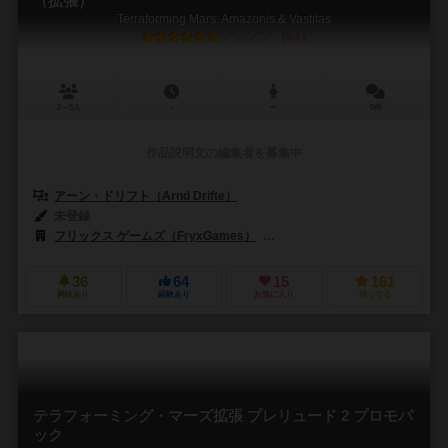
（拡張）
Terraforming Mars: Amazonis & Vastitas
6.3
2～5人
－
ー
0件
作品説明文の編集者を募集中
アーン・ドリフト（Arnd Drifte）
未登録
フリックス ゲームズ（FryxGames）
ゲノス ゲームズ（Ghenos Ga
36
64
15
161
興味あり
経験あり
お気に入り
持ってる
テラフォーミング・マーズ拡張 プレリュード 2 プロモパ
ック