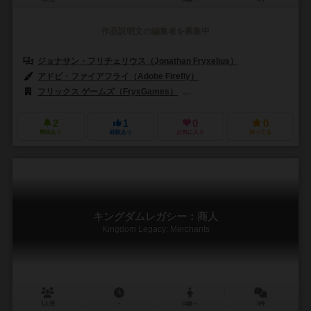
作品説明文の編集者を募集中
ジョナサン・フリチェリウス（Jonathan Fryxelius）
アドビ・ファイアフライ（Adobe Firefly）
フリックス ゲームズ（FryxGames）
イントラフィン ゲームズ（Intra
2
1
0
0
興味あり
経験あり
お気に入り
持ってる
キングダムレガシー：商人
Kingdom Legacy: Merchants
1人用
－
14歳～
0件