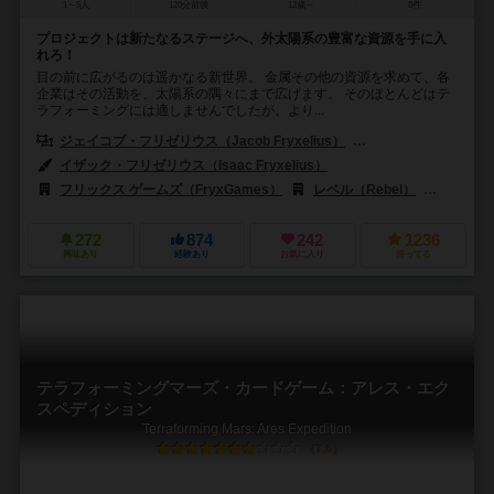
1～5人
120分前後
12歳～
8件
プロジェクトは新たなるステージへ、外太陽系の豊富な資源を手に入
れろ！
目の前に広がるのは遥かなる新世界。 金属その他の資源を求めて、各
企業はその活動を、太陽系の隅々にまで広げます。 そのほとんどはテ
ラフォーミングには適しませんでしたが、より...
ジェイコブ・フリゼリウス（Jacob Fryxelius）
ジョナサン・フリチェリウ
イザック・フリゼリウス（Isaac Fryxelius）
フリックス ゲームズ（FryxGames）
レベル（Rebel）
レフレッ
272
874
242
1236
興味あり
経験あり
お気に入り
持ってる
テラフォーミングマーズ・カードゲーム：アレス・エク
スペディション
Terraforming Mars: Ares Expedition
7.0