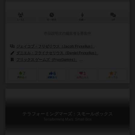
1～3人
30～90分
10歳～
1件
作品説明文の編集者を募集中
ジェイコブ・フリゼリウス（Jacob Fryxelius）
ダニエル・フライクセリウス（Daniel Fryxelius）
フリックス ゲームズ（FryxGames）
マルディタ ゲームズ（Maldito
7
6
1
7
興味あり
経験あり
お気に入り
持ってる
テラフォーミングマーズ：スモールボックス
Terraforming Mars: Small Box