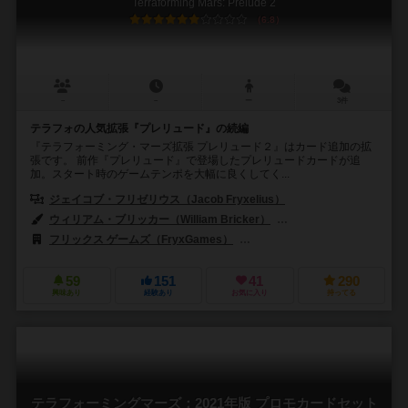
Terraforming Mars: Prelude 2
6.8
－
－
ー
3件
テラフォの人気拡張『プレリュード』の続編
『テラフォーミング・マーズ拡張 プレリュード２』はカード追加の拡
張です。 前作『プレリュード』で登場したプレリュードカードが追
加。スタート時のゲームテンポを大幅に良くしてく...
ジェイコブ・フリゼリウス（Jacob Fryxelius）
ウィリアム・ブリッカー（William Bricker）
イザック・フリゼリウス（Is
フリックス ゲームズ（FryxGames）
ゲノス ゲームズ（Ghenos Ga
59
151
41
290
興味あり
経験あり
お気に入り
持ってる
テラフォーミングマーズ：2021年版 プロモカードセット