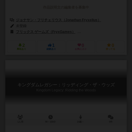
作品説明文の編集者を募集中
ジョナサン・フリチェリウス（Jonathan Fryxelius）
未登録
フリックス ゲームズ（FryxGames）
イントラフィン ゲームズ（Intra
2
1
0
0
興味あり
経験あり
お気に入り
持ってる
キングダムレガシー：リッディング・ザ・ウッズ
Kingdom Legacy: Ridding the Woods
1人用
90～150分
14歳～
0件