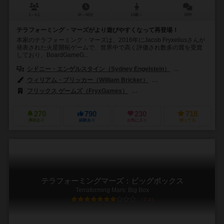
1～4人
45～60分
14歳～
16件
テラフォーミング・マーズがより遊びやすくなって再登場！
本家のテラフォーミング・マーズは、2016年にJacob Fryxeliusさんが
発表された火星開拓ゲームで、世界中で高く評価され数多の賞を受賞
しており、BoardGameG...
シドニー・エンゲルスタイン（Sydney Engelstein）
ジェイコブ・フリ
ウィリアム・ブリッカー（William Bricker）
ギャレット・カイダ（Garr
フリックス ゲームズ（FryxGames）
ストロングホールド ゲームズ（Str
270
790
230
718
興味あり
経験あり
お気に入り
持ってる
テラフォーミングマーズ：ビッグボックス
Terraforming Mars: Big Box
7.4