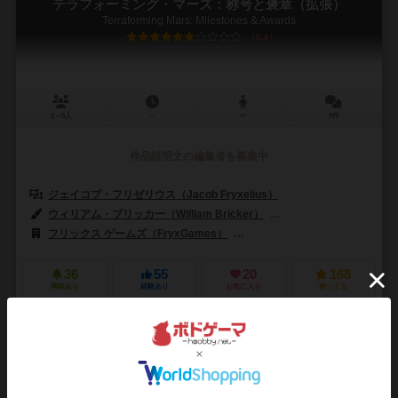
テラフォーミング・マーズ：称号と褒章（拡張）
Terraforming Mars: Milestones & Awards
6.4
2～5人
－
ー
0件
作品説明文の編集者を募集中
ジェイコブ・フリゼリウス（Jacob Fryxelius）
ウィリアム・ブリッカー（William Bricker）
イザック・フリゼリウス（Is
フリックス ゲームズ（FryxGames）
ゲノス ゲームズ（Ghenos Ga
36
55
20
168
興味あり
経験あり
お気に入り
持ってる
テラフォーミング・マーズ：ユートピア＆キンメリア