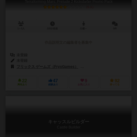
Terraforming Mars: Prelude 2 Kickstarter Promo Pack
6.2
1～5人
120分前後
12歳～
0件
作品説明文の編集者を募集中
未登録
未登録
フリックス ゲームズ（FryxGames）
ストロングホールド ゲームズ（Str
22
47
9
92
興味あり
経験あり
お気に入り
持ってる
キャッスルビルダー
Castle Builder