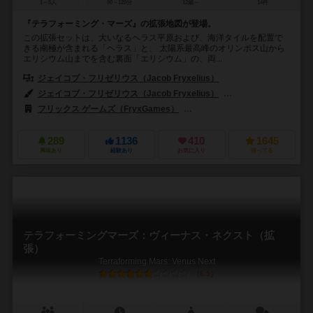
1～5人
90～120分
12歳～
14件
『テラフォーミング・マーズ』の拡張地図が登場。
この拡張セットは、大いなるヘラス平原および、海洋タイルを配置で
きる南極が含まれる「ヘラス」と、 太陽系最高峰のオリンポス山から
エリシウム山までを含む裏面「エリシウム」の、両...
ジェイコブ・フリゼリウス（Jacob Fryxelius）
ジェイコブ・フリゼリウス（Jacob Fryxelius）
イザック・フリゼリウス（
フリックス ゲームズ（FryxGames）
ゲノス ゲームズ（Ghenos Ga
289
1136
410
1645
興味あり
経験あり
お気に入り
持ってる
テラフォーミングマーズ：ヴィーナス・ネクスト（拡
張）
Terraforming Mars: Venus Next
6.9