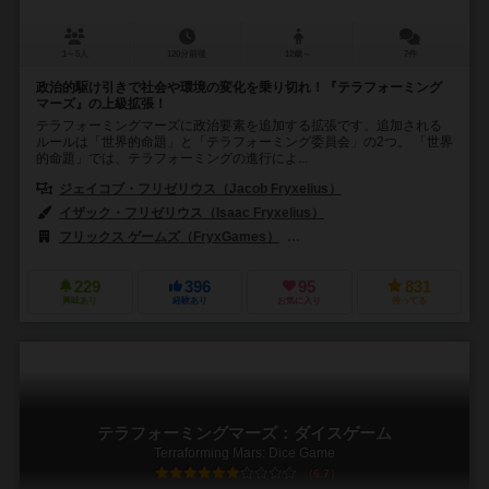
1～5人
120分前後
12歳～
7件
政治的駆け引きで社会や環境の変化を乗り切れ！『テラフォーミング
マーズ』の上級拡張！
テラフォーミングマーズに政治要素を追加する拡張です。追加される
ルールは「世界的命題」と「テラフォーミング委員会」の2つ。 「世界
的命題」では、テラフォーミングの進行によ...
ジェイコブ・フリゼリウス（Jacob Fryxelius）
イザック・フリゼリウス（Isaac Fryxelius）
フリックス ゲームズ（FryxGames）
ストロングホールド ゲームズ（Str
229
396
95
831
興味あり
経験あり
お気に入り
持ってる
テラフォーミングマーズ：ダイスゲーム
Terraforming Mars: Dice Game
6.7