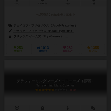
1～5人
90～120分
12歳～
11件
作品説明文の編集者を募集中
ジェイコブ・フリゼリウス（Jacob Fryxelius）
イザック・フリゼリウス（Isaac Fryxelius）
フリックス ゲームズ（FryxGames）
ゲノス ゲームズ（Ghenos Ga
253
1013
282
1355
興味あり
経験あり
お気に入り
持ってる
テラフォーミングマーズ：コロニーズ（拡張）
Terraforming Mars: Colonies
6.8