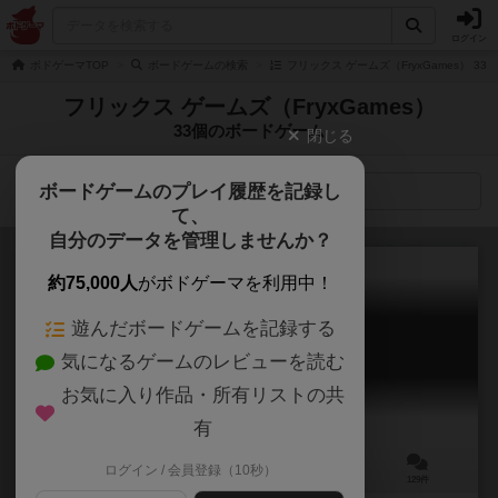
ログイン
ボドゲーマTOP
ボードゲームの検索
フリックス ゲームズ（FryxGames） 3
フリックス ゲームズ（FryxGames）
33個のボードゲーム
閉じる
ボードゲームのプレイ履歴を記録し
検索メニュー
て、
自分のデータを管理しませんか？
約75,000人
がボドゲーマを利用中！
遊んだボードゲームを記録する
テラフォーミングマーズ
気になるゲームのレビューを読む
Terraforming Mars
8.1
お気に入り作品・所有リストの共
有
ログイン / 会員登録（10秒）
1～5人
90～120分
12歳～
129件