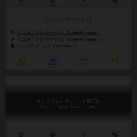
1～4人
60～120分
14歳～
0件
作品説明文の編集者を募集中
ダニエル・フライクセリウス（Daniel Fryxelius）
ダニエル・フライクセリウス（Daniel Fryxelius）
イザック・フリゼリウ
フリックス ゲームズ（FryxGames）
ストロングホールド ゲームズ（Str
2
0
0
0
興味あり
経験あり
お気に入り
持ってる
キングダムレガシー：封建王国
Kingdom Legacy: Feudal Kingdom