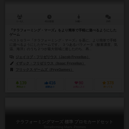
1～4人
45分前後
14歳～
15件
『テラフォーミング・マーズ』をより簡単で手軽に遊べるようにした
ゲーム
ベストセラー『テラフォーミング・マーズ』を基に、より簡単で手軽
に遊べるようにしたゲームです。 ３つあるパラメータ（酸素濃度、気
温、海洋）のうち２つが最大領域に達したのち、再...
ジェイコブ・フリゼリウス（Jacob Fryxelius）
イザック・フリゼリウス（Isaac Fryxelius）
フリックス ゲームズ（FryxGames）
139
416
90
378
興味あり
経験あり
お気に入り
持ってる
テラフォーミングマーズ 標準 プロモカードセット
Terraforming Mars: Promos