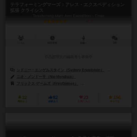
テラフォーミングマーズ：アレス・エクスペディション
拡張 クライシス
Terraforming Mars: Ares Expedition – Crisis
6.3
1～4人
60分前後
14歳～
1件
作品説明文の編集者を募集中
シドニー・エンゲルスタイン（Sydney Engelstein）
ジェイコブ・フリ
ニオ・メンドーサ（Nio Mendoza）
フリックス ゲームズ（FryxGames）
ストロングホールド ゲームズ（Str
32
82
23
196
興味あり
経験あり
お気に入り
持ってる