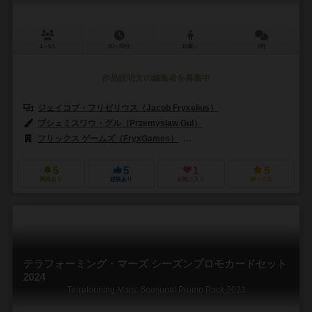
1～5人
30～90分
10歳～
0件
作品説明文の編集者を募集中
ジェイコブ・フリゼリウス（Jacob Fryxelius）
プシェミスワウ・グル（Przemysław Gul）
フリックス ゲームズ（FryxGames）
ヘクシースタジオ（Hexy Stud
5
5
1
5
興味あり
経験あり
お気に入り
持ってる
テラフォーミング・マーズ シーズンプロモカードセット
2024
Terraforming Mars: Seasonal Promo Pack 2023