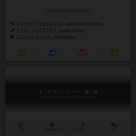
作品説明文の編集者を募集中
ジョナサン・フリチェリウス（Jonathan Fryxelius）
アドビ・ファイアフライ（Adobe Firefly）
フリックス ゲームズ（FryxGames）
イントラフィン ゲームズ（Intra
2
1
0
0
興味あり
経験あり
お気に入り
持ってる
キングダムレガシー：遠い地
Kingdom Legacy: Distant Lands
1人用
320～480分
14歳～
0件