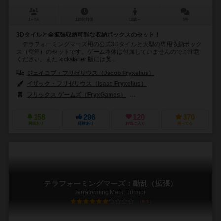
1～5人
120分前後
12歳～
5件
3Dタイルと全拡張収納可能な収納ボックスのセット！
テラフォーミングマーズ用の公式3Dタイルと大型の専用収納ボック
ス（空箱）のセットです。ゲーム本体は付属していませんのでご注意
ください。また kickstarter 版には英...
ジェイコブ・フリゼリウス（Jacob Fryxelius）
イザック・フリゼリウス（Isaac Fryxelius）
フリックス ゲームズ（FryxGames）
ストロングホールド ゲームズ（Str
158
296
120
370
興味あり
経験あり
お気に入り
持ってる
テラフォーミングマーズ：動乱（拡張）
Terraforming Mars: Turmoil
6.3