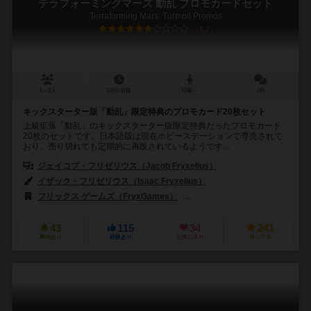
テラフォーミングマーズ 動乱 プロモカードセット
Terraforming Mars: Turmoil Promos
6.2
1～5人
120分前後
12歳～
0件
キックスターター版「動乱」限定特典のプロモカード20枚セット
上級拡張「動乱」のキックスターター版限定特典だったプロモカード
20枚のセットです。日本語版は現在ホビーステーションで専売されて
おり、売り切れても定期的に再販されているようです...
ジェイコブ・フリゼリウス（Jacob Fryxelius）
イザック・フリゼリウス（Isaac Fryxelius）
フリックス ゲームズ（FryxGames）
ストロングホールド ゲームズ（Str
43
115
34
241
興味あり
経験あり
お気に入り
持ってる