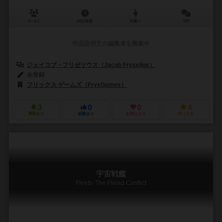
2～6人
60分前後
12歳～
0件
作品説明文の編集者を募集中
ジェイコブ・フリゼリウス（Jacob Fryxelius）
未登録
フリックス ゲームズ（FryxGames）
3
0
0
4
興味あり
経験あり
お気に入り
持ってる
宇宙戦艦
Fleets: The Pleiad Conflict