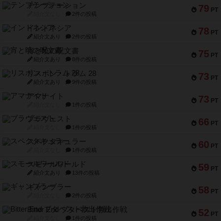
テンプテーション
79
PT
紹介文なし
2件の投稿
インドネシア
78
PT
紹介文あり
2件の投稿
宵と暁の呪文書
75
PT
紹介文あり
8件の投稿
リスボン・トラム 28
73
PT
紹介文あり
9件の投稿
アマナイト
73
PT
紹介文なし
1件の投稿
ブラヴェスト
66
PT
紹介文なし
1件の投稿
スペクタキュラー
60
PT
紹介文なし
1件の投稿
スモールワールド
59
PT
紹介文あり
13件の投稿
ギャンブラー
58
PT
紹介文なし
2件の投稿
Bitter End ブタペスト救出作戦
52
PT
紹介文なし
1件の投稿