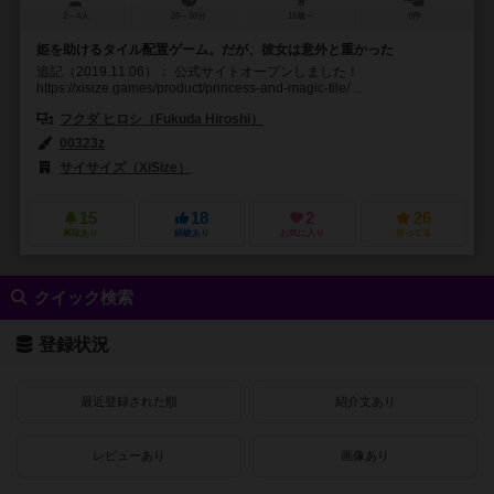
2～4人
20～50分
10歳～
0件
姫を助けるタイル配置ゲーム。だが、彼女は意外と重かった
追記（2019.11.06）： 公式サイトオープンしました！
https://xisize.games/product/princess-and-magic-tile/ ...
フクダ ヒロシ（Fukuda Hiroshi）
00323z
サイサイズ（XiSize）
15
18
2
26
興味あり
経験あり
お気に入り
持ってる
クイック検索
登録状況
最近登録された順
紹介文あり
レビューあり
画像あり