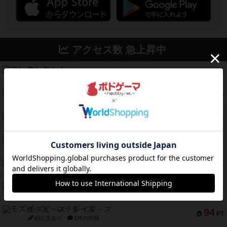
アクセス数 急上昇中
コレクト！
340
PT
紹介文なし
1件の投稿
無限まちがいさがし
322
PT
紹介文あり
2件の投稿
ガルフストライク
217
PT
紹介文あり
1件の投稿
クルティボ
203
PT
紹介文なし
1件の投稿
1809
112
PT
紹介文あり
1件の投稿
ファースト・イン・フライト
108
PT
紹介文あり
3件の投稿
モズビ－ズ・レイダ－ズ
94
PT
紹介文あり
1件の投稿