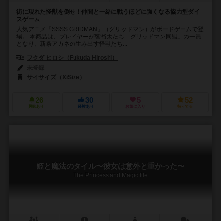
街に現れた怪獣を倒せ！仲間と一緒に戦うほどに強くなる協力型ダイ
スゲーム
人気アニメ『SSSS.GRIDMAN』（グリッドマン）がボードゲームで登
場。 本商品は、プレイヤーが響裕太たち「グリッドマン同盟」の一員
となり、新条アカネの生み出す怪獣たち...
フクダ ヒロシ（Fukuda Hiroshi）
未登録
サイサイズ（XiSize）
26
30
5
52
興味あり
経験あり
お気に入り
持ってる
姫と魔法のタイル〜彼女は意外と重かった〜
The Princess and Magic tile