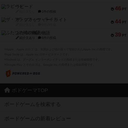
ラピード
46
PT
紹介文なし
1件の投稿
ザ・フラッフィー・ライト
44
PT
紹介文なし
0件の投稿
ふたつの城の物語
39
PT
紹介文あり
6件の投稿
※Apple、Apple のロゴ は、米国および他の国々で登録されたApple Inc.の商標です。
※App Store は、Apple Inc.のサービスマークです。
※Android は、グーグル インコーポレイテッドの商標または登録商標です。
※Google Play とそのロゴは、Google Inc.の商標または登録商標です。
ボドゲーマTOP
ボードゲームを検索する
ボードゲームの新着レビュー