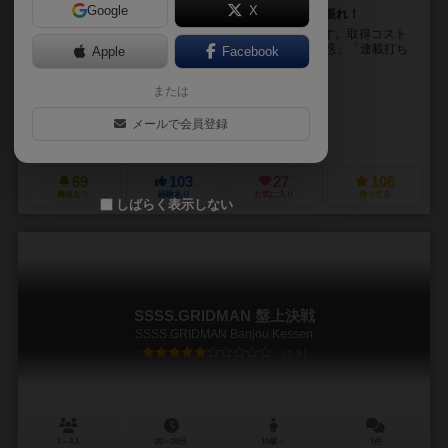
Google
X
漫画家のつらみがテーマ！ アニメ化目指してダイスを振れ！
48個ものダイスが同梱されたダイス＆カードゲームです。取得コスト
をダイスで満たしカード獲得するタイプ。 「パクリ疑惑」「連載打ち
Apple
Facebook
切り」といったトラブルの克服や、連載の獲得に...
または
フクダ ヒロシ（Fukuda Hiroshi）
HL
メールで会員登録
サイサイズ（XiSize）
69
103
27
106
興味あり
経験あり
お気に入り
持ってる
しばらく表示しない
SSSS.GRIDMAN 盤上決戦
SSSS.GRIDMAN Banjou Kessen
5.9
1～4人
20～30分
10歳～
1件