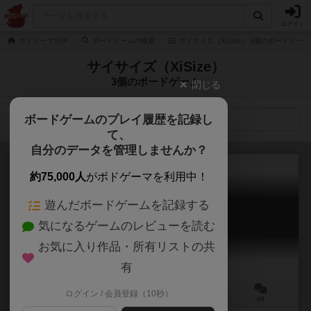
ログイン
ボドゲーマTOP
ボードゲームの検索
サイサイズ（XiSize） 3個のボードゲーム
サイサイズ（XiSize）
3個のボードゲーム
閉じる
ボードゲームのプレイ履歴を記録し
検索メニュー
て、
自分のデータを管理しませんか？
約75,000人
がボドゲーマを利用中！
遊んだボードゲームを記録する
コミッククリエイター
気になるゲームのレビューを読む
Comic Creator
6.2
お気に入り作品・所有リストの共
有
ログイン / 会員登録（10秒）
2～4人
20～50分
7歳～
5件