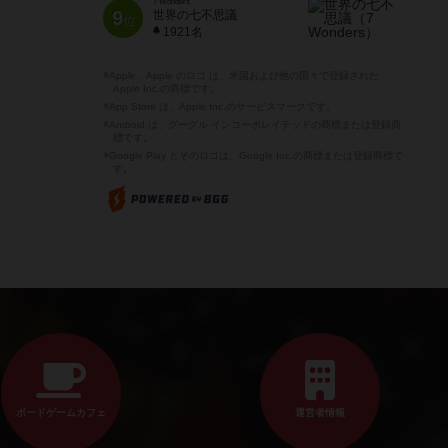
7 Wonders
9
世界の七不思議
位
1921名
※Apple、Apple のロゴ は、米国および他の国々で登録された
Apple Inc.の商標です。
※App Store は、Apple Inc.のサービスマークです。
※Android は、グーグル インコーポレイテッドの商標または登録商
標です。
※Google Play とそのロゴは、Google Inc.の商標または登録商標で
す。
ボードゲームカフェ
運営者情報