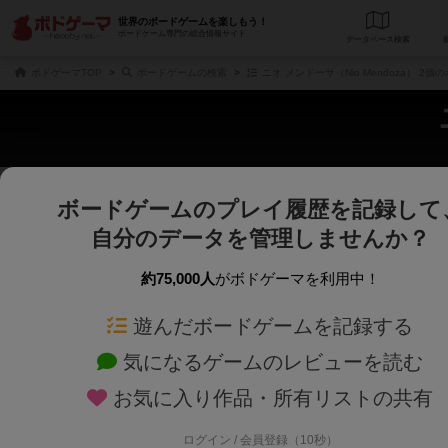
世界のボードゲームを楽しもう！
ボードゲーム専門の総合情報サイト
データベース
検
ボドゲーマTOP
ボードゲームの検索
ニオ メンドーサ（Nio Mendoza） 2
ボードゲームのプレイ履歴を記録して
さくさく表示
じっくり表示
自分のデータを管理しませんか？
商品名、商品説明文、デザイナー名、テーマ名、メカニクス名を対象にフリー
ゲームデザイナー名を指定して
フリーワード
ゲームデザイナー
約75,000人
がボドゲーマを利用中！
遊んだボードゲームを記録する
対象年齢を指定します。
世界観や登場人
対象年齢
テーマ/フレー
気になるゲームのレビューを読む
お気に入り作品・所有リストの共有
ログイン / 会員登録（10秒）