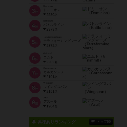
3617名
Dominion
3
ドミニオン
位
2530名
Battle Line
4
バトルライン
位
2379名
Terraforming Mars
5
テラフォーミングマーズ
位
2372名
6 nimmt!
6
ニムト
位
2202名
Carcassonne
7
カルカソンヌ
位
2191名
Wingspan
8
ウイングスパン
位
2151名
Azul
9
アズール
位
1904名
興味ありランキング
トップ50