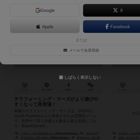
Google
X
Apple
Facebook
テラフォーミングマーズ・カードゲ
テラフォー
または
ーム：アレス・エクスペディション
エクスペデ
メールで会員登録
Terraforming Mars: Ares Expedition
Terraforming
7.0
しばらく表示しない
1～4人
45～60分
14歳～
16件
1～4人
テラフォーミング・マーズがより遊びや
すくなって再登場！
本家のテラフォーミング・マーズは、2016年に
作品
Jacob Fryxeliusさんが発表された火星開拓ゲーム
で、世界中で高く評価され数多の賞を受賞してお
り、BoardGameG...
シドニー・エンゲルスタイン（Sydney Engelstein）
ジェイコブ・フリゼリウス（Jacob Fryxelius）
シドニー・エンゲルスタ
ウィリアム・ブリッカー（William Bricker）
ギャレット・カイダ（Garrett Kaida）
ニオ・メンドーサ（Ni
ニオ・メンドー