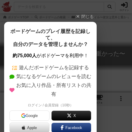
ログイン
閉じる
ボドゲーマTOP
ボードゲームの検索
姫と魔法のタイル〜彼女は意外と重かっ
ボードゲームのプレイ履歴を記録し
て、
自分のデータを管理しませんか？
姫と魔法のタイル〜彼女は意外と重かった〜
約75,000人
がボドゲーマを利用中！
The Princess and Magic tile
遊んだボードゲームを記録する
気になるゲームのレビューを読む
お気に入り作品・所有リストの共
有
5
16
トップ
画像
動画
レビュー
カフェ
ログイン / 会員登録（10秒）
Google
X
Apple
Facebook