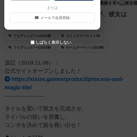
または
姫を助けるタイル配置ゲーム。だが、彼女は
メールで会員登録
意外と重かった
フォアシュピール2019春
コミックマーケット69
しばらく表示しない
フォアシュピール2019秋
ゲームマーケット2019秋
追記（2019.11.06）：
公式サイトオープンしました！
https://xisize.games/product/princess-and-
magic-tile/
----------------------
タイルを置いて呪文を完成させ、
ライバルの狙いを邪魔し、
コンボを決めて姫を救い出せ！