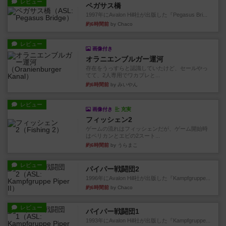
レビュー
ペガサス橋
1997年にAvalon Hill社が出版した『Pegasus Bri...
約6時間前
by Chaco
レビュー
画像付き
オラニエンブルガー運河
存在をうっすらと認識していたけど、セールやっ
てて、2人専用でワカプレと...
約6時間前
by みいやん
レビュー
画像付き
充実
フィッシェン2
ゲームの流れはフィッシェンだが、ゲーム開始時
はペリカンとエビの2スート...
約6時間前
by うらまこ
レビュー
パイパー戦闘団2
1996年にAvalon Hill社が出版した『Kampfgruppe...
約6時間前
by Chaco
レビュー
パイパー戦闘団1
1993年にAvalon Hill社が出版した『Kampfgruppe...