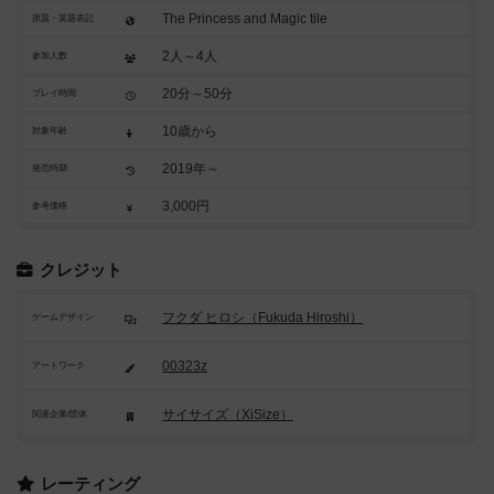
The Princess and Magic tile
原題・英題表記
2人～4人
参加人数
20分～50分
プレイ時間
10歳から
対象年齢
2019年～
発売時期
3,000円
参考価格
クレジット
フクダ ヒロシ（Fukuda Hiroshi）
ゲームデザイン
00323z
アートワーク
サイサイズ（XiSize）
関連企業/団体
レーティング