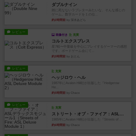
ダブルナイン
雑に死なないラブレターみたいな、そんな感じの
ゲーム。数字カードを１の位...
約2時間前
by 深水あどら
レビュー
画像付き
充実
コルトエクスプレス
星7軽〜中量級を中心にプレイするゲーマーの感想
です。ボードゲーム会にて...
約3時間前
by おとん
レビュー
充実
ヘッジロウ・ヘル
1987年にAvalon Hill社が出版した『Hedgerow
He...
約5時間前
by Chaco
レビュー
充実
ストリート・オブ・ファイア：ASLデラックスモジュール1
1985年にAvalon Hill社が出版した『Streets of ...
約6時間前
by Chaco