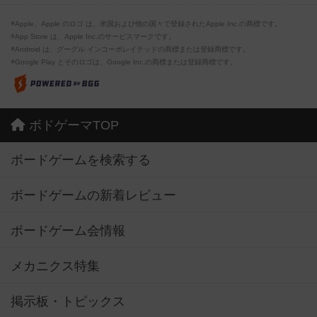
※Apple、Apple のロゴ は、米国および他の国々で登録されたApple Inc.の商標です。
※App Store は、Apple Inc.のサービスマークです。
※Android は、グーグル インコーポレイテッドの商標または登録商標です。
※Google Play とそのロゴは、Google Inc.の商標または登録商標です。
ボドゲーマTOP
ボードゲームを検索する
ボードゲームの新着レビュー
ボードゲーム会情報
メカニクス特集
掲示板・トピックス