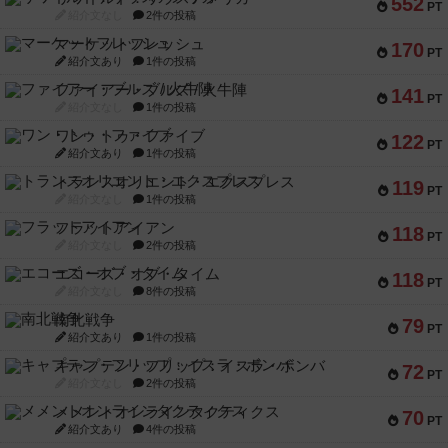
552
PT
紹介文なし
2件の投稿
マーケットフレッシュ
170
PT
紹介文あり
1件の投稿
ファイアー・ブルズ / 火牛陣
141
PT
紹介文なし
1件の投稿
ワン・トゥ・ファイブ
122
PT
紹介文あり
1件の投稿
トランスオリエント・エクスプレス
119
PT
紹介文なし
1件の投稿
フラットアイアン
118
PT
紹介文なし
2件の投稿
エコーズ・オブ・タイム
118
PT
紹介文なし
8件の投稿
南北戦争
79
PT
紹介文あり
1件の投稿
キャプテン・フリップ：イスラ・ボンバ
72
PT
紹介文なし
2件の投稿
メメントオンラインタクティクス
70
PT
紹介文あり
4件の投稿