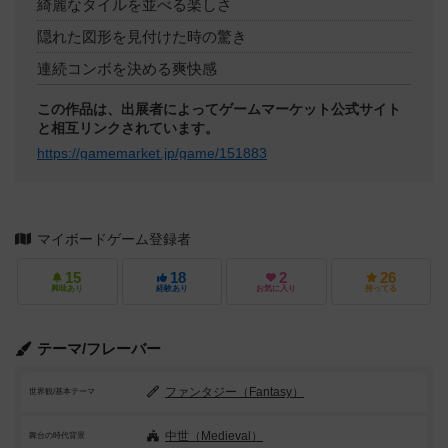
綺麗なタイルを並べる楽しさ
隠れた図形を見付けた時の驚き
連続コンボを決める爽快感
この作品は、出展者によってゲームマーケット公式サイト
と相互リンクされています。
https://gamemarket.jp/game/151883
マイボードゲーム登録者
15
18
2
26
興味あり
経験あり
お気に入り
持ってる
テーマ/フレーバー
ファンタジー（Fantasy）
世界観/基本テーマ
中世（Medieval）
舞台の時代背景