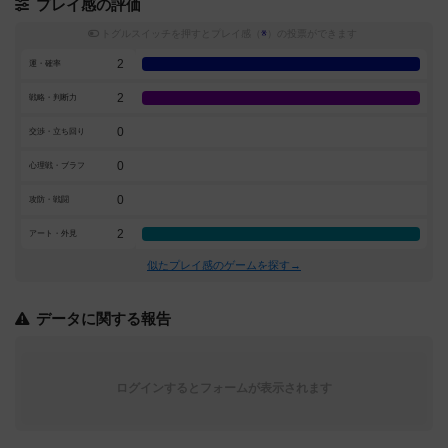
プレイ感の評価
トグルスイッチを押すとプレイ感（
※
）の投票ができます
2
運・確率
2
戦略・判断力
0
交渉・立ち回り
0
心理戦・ブラフ
0
攻防・戦闘
2
アート・外見
似たプレイ感のゲームを探す→
データに関する報告
ログインするとフォームが表示されます