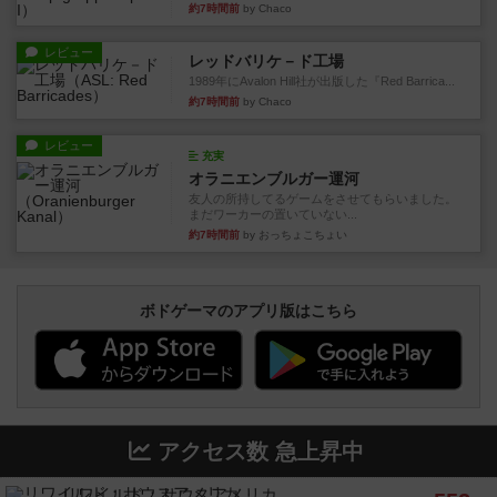
約7時間前
by Chaco
レビュー
レッドバリケ－ド工場
1989年にAvalon Hill社が出版した『Red Barrica...
約7時間前
by Chaco
レビュー
充実
オラニエンブルガー運河
友人の所持してるゲームをさせてもらいました。
まだワーカーの置いていない...
約7時間前
by おっちょこちょい
ボドゲーマのアプリ版はこちら
アクセス数 急上昇中
リワイルド：サウスアメリカ