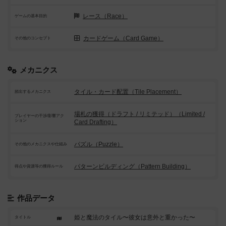
レース（Race）
ゲームの基本目的
カードゲーム（Card Game）
その他のコンセプト
メカニクス
タイル・カード配置（Tile Placement）
頻出するメカニクス
場札の獲得（ドラフト / リミテッド）（Limited /
プレイヤーの干渉/影響アク
ション
Card Drafting）
パズル（Puzzle）
その他のメカニクスや仕組み
パターンビルディング（Pattern Building）
得点や資源等の獲得ルール
作品データ
姫と魔法のタイル〜彼女は意外と重かった〜
タイトル