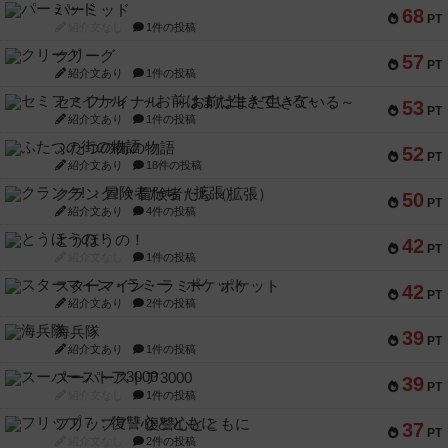
パーミッド
68
PT
紹介文なし
1件の投稿
クリーグ
57
PT
紹介文あり
1件の投稿
セミファイナル ～お前はまだ生きている～
53
PT
紹介文あり
1件の投稿
ふたつの街の物語
52
PT
紹介文あり
18件の投稿
クランク! ：冒険者たち（拡張）
50
PT
紹介文あり
4件の投稿
とうほうの！
42
PT
紹介文なし
1件の投稿
スターマイン・ラミー ポケット
42
PT
紹介文あり
2件の投稿
海兵隊
39
PT
紹介文あり
1件の投稿
スーパーストア3000
39
PT
紹介文なし
1件の投稿
フリップ７：復讐心とともに
37
PT
紹介文なし
2件の投稿