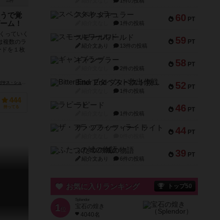
紹介文なし
1件の投稿
11件
スペクタキュラー
うで覚
60
PT
ーム！
紹介文なし
1件の投稿
くっていく
スモールワールド
59
PT
は複数のラ
紹介文あり
13件の投稿
ードを１枚
ギャンブラー
58
PT
紹介文なし
2件の投稿
Bitter End ブタペスト救出作戦
52
シュピーレ（Pegasus Spiele）
ホワイトゴブリンゲームズ（White Goblin Games）
PT
紹介文なし
1件の投稿
444
ラピード
46
持ってる
PT
紹介文なし
1件の投稿
ザ・フラッフィー・ライト
44
PT
紹介文なし
0件の投稿
ふたつの城の物語
39
PT
紹介文あり
6件の投稿
お気に入りランキング
トップ50
Splendor
1
宝石の煌き
位
4040名