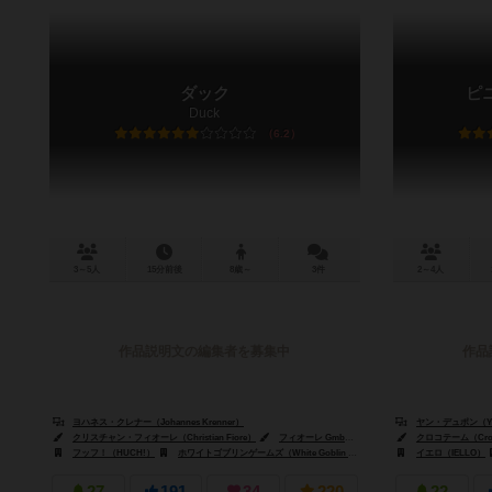
ダック
ピ
Duck
6.2
3～5人
15分前後
8歳～
3件
2～4人
作品説明文の編集者を募集中
作品
ヨハネス・クレナー（Johannes Krenner）
ヤン・デュポン（Yan
クリスチャン・フィオーレ（Christian Fiore）
フィオーレ GmbH（Fiore GmbH）
クロコテーム（Croc
フッフ！（HUCH!）
ホワイトゴブリンゲームズ（White Goblin Games）
イエロ（IELLO）