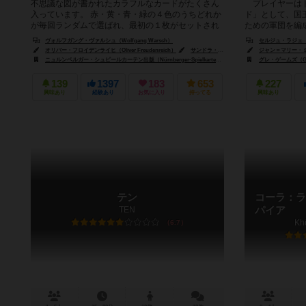
不思議な図が書かれたカラフルなカードがたくさん
プレイヤーはド
入っています。 赤・黄・青・緑の４色のうちどれか
ド」として、国
が毎回ランダムで選ばれ、最初の１枚がセットされ
ための軍団を編
たらスタートです。 手番が...
貨を積んで宿屋や
ヴォルフガング・ヴァルシュ（Wolfgang Warsch）
セルジュ・ラジェ（Se
オリバー・フロイデンライヒ（Oliver Freudenreich）
サンドラ・フレウデンリーシュ（Sandra Freudenreich）
ジャン＝マリー・ミング
ニュルンベルガー・シュピールカーテン出版（Nürnberger-Spielkarten-Verlag）
ホワイトゴブリンゲームズ
グレ・ゲームズ（GR
139
1397
183
653
227
興味あり
経験あり
お気に入り
持ってる
興味あり
テン
コーラ：ラ
TEN
パイア
Kh
6.7