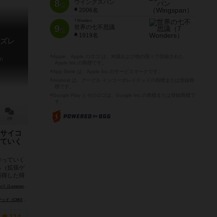
8
ウイングスパン
位
2006名
7 Wonders
9
世界の七不思議
位
1919名
ズレ
※Apple、Apple のロゴ は、米国および他の国々で登録された
on
Apple Inc.の商標です。
※App Store は、Apple Inc.のサービスマークです。
※Android は、グーグル インコーポレイテッドの商標または登録商
標です。
※Google Play とそのロゴは、Google Inc.の商標または登録商標で
す。
7件
サイコ
ていく
作っていく
ら（拡張ゲ
獲得した得
enzo Silva）
MON Limited）
ホワイトゴブリンゲームズ（White Goblin Games）