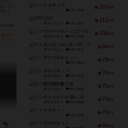
マケモノ。
クルティボ
203
のは、ちょ
PT
紹介文なし
1件の投稿
お願いし
..
1809
112
PT
紹介文あり
1件の投稿
nghold Games）
ホワイトゴブリンゲームズ（White Goblin Games）
ファースト・イン・フライト
108
PT
441
紹介文あり
3件の投稿
持ってる
モズビ－ズ・レイダ－ズ
94
PT
紹介文あり
1件の投稿
テンプテーション
79
PT
紹介文なし
2件の投稿
インドネシア
78
PT
紹介文あり
2件の投稿
宵と暁の呪文書
75
PT
紹介文あり
8件の投稿
リスボン・トラム 28
73
PT
紹介文あり
9件の投稿
アマナイト
73
PT
紹介文なし
1件の投稿
ブラヴェスト
66
PT