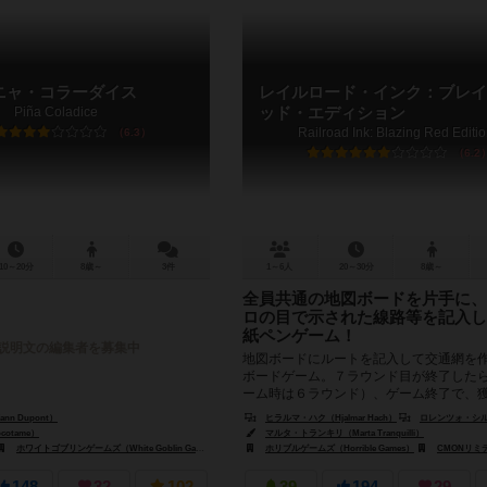
ニャ・コラーダイス
レイルロード・インク：ブレイ
Piña Coladice
ッド・エディション
Railroad Ink: Blazing Red Editi
6.3
6.2
10～20分
8歳～
3件
1～6人
20～30分
8歳～
全員共通の地図ボードを片手に、
ロの目で示された線路等を記入し
紙ペンゲーム！
説明文の編集者を募集中
地図ボードにルートを記入して交通網を
ボードゲーム。７ラウンド目が終了した
ーム時は６ラウンド）、ゲーム終了で、
点が一番多い人の勝利です。 ７×７...
n Dupont）
ヒラルマ・ハク（Hjalmar Hach）
ロレンツォ・シルバ（Lor
otame）
マルタ・トランキリ（Marta Tranquilli）
ホワイトゴブリンゲームズ（White Goblin Games）
ホビージャパン（Hobby Japan）
ホリブルゲームズ（Horrible Games）
CMONリミテッド（C