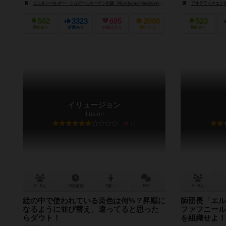
ニュルンベルガー・シュピールカーテン出版（Nürnberger-Spielkarten-Verlag）
ホワイトゴブリンゲームズ
アルデラックエンターテイメ
562
3323
695
2008
523
興味あり
経験あり
お気に入り
持ってる
興味あり
イリュージョン
Illusion
6.1
2～5人
15分前後
8歳～
15件
2～5人
絵の中で使われている黄色は何%？昇順に
師団長「エル
なるように並び替え、違ってると思った
ファフニール
らダウト！
を組織せよ！