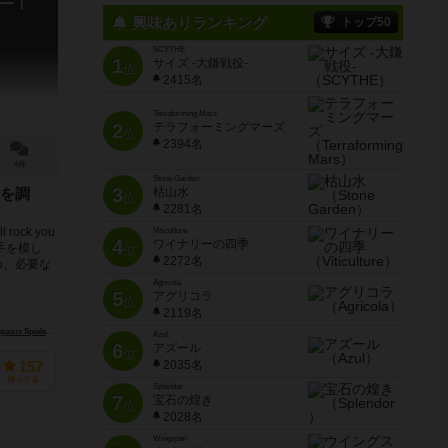
ー！
興味ありランキング
トップ50
SCYTHE
1
サイズ -大鎌戦役-
位
2415名
Terraforming Mars
2
テラフォーミングマーズ
位
2394名
4件
Stone Garden
3
枯山水
を調
位
2281名
ock you
Viticulture
4
ワイナリーの四季
手を模し
位
2272名
め、必要な
Agricola
5
アグリコラ
位
2119名
s Spiele）
ホワイトゴブリンゲームズ（White Goblin Games）
Azul
6
アズール
位
2035名
157
持ってる
Splendor
7
宝石の煌き
位
2028名
Wingspan