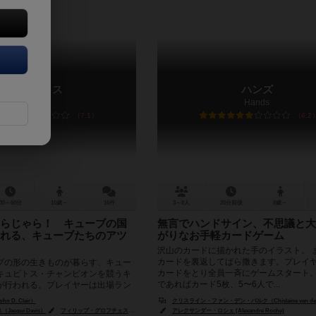
キュビトス
ハンズ
Cubitos
Hands
7.1
6.2
30～60分
10歳～
16件
3～8人
20分前後
8歳～
らじゃら！ キューブの国
無言でハンドサイン、不思議と大
れる、キューブたちのアツ
がりなお手軽カードゲーム
沢山のカードに描かれた手のイラスト。 
カードを裏返してばら撒きます。プレイ
の形の生きものが暮らす、キュー
カードをとり全員一斉にゲームスタート。
キュビトス・チャンピオンを競うキ
であればカード5枚、5〜6人で...
が行われる。プレイヤーは出場ラン
となって、チームの優...
 D. Clair）
クリスライン・ファン・デン・バルク（Chislaine van den
acqui Davis）
フィリップ・グロフチェスキー（Philip Glofcheskie）
アレクサンダー・ロシェ (Alexandre Roche)
ライアン・アイラー（Ryan Iler）