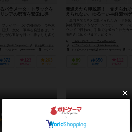
75分前後
14歳～
6件
2～4人
10～20分
8歳～
るパラメータ・トラックを
間違えたら即脱落！ 覚えられそ
リシアの都市を繁栄に導
えられない、ゆるーい神経衰弱ゲ
裏向きで５×５に並べられたカードをめ
神経衰弱のようなゲームです。 ゲーム
プレイヤーはその都市の一つを束
ウンドで行われ、手番では並べられたカ
。経済・文化・軍事を発達させ、市
表向きにめくります。めくら...
得ながら政治を行い、誰よりも多く
ことがこのゲームの目...
ーウィッチ（Shawn Stankewich）
カルロ・ボルテリーニ（Carlo Bortolini）
（David Chapoulet）
ジョセリン・ジョク・ミレー（Jocelyn 'Joc' Millet）
パブロ・フォンタニエ（Pablo Fontagnier）
hite Goblin Games）
マンカラマロ（Mancalamaro）
ホワイトゴブリンゲームズ（White Goblin Games）
シュピールヴィーゼ出版（Edition Spielwiese）
ペガサス・
372
123
263
89
650
112
経験あり
お気に入り
持ってる
興味あり
経験あり
お気に入り
ファーショア
クリスタルパレス
Everdell Farshore
Crystal Palace
6.7
6.3