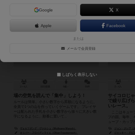
Google
X
Apple
Facebook
ザ・マインド
または
The Mind
メールで会員登録
6.5
しばらく表示しない
2～4人
15分前後
8歳～
54件
2～4人
場の空気を読んで「集中」しよう！
サイコロじゃ
で繰り広げら
ルールは簡単。小さい数字から昇順になるように、
いレース。
全員で1つの山を作っていくゲームです。 プレイヤ
ーは配られた手札を小さい数字から徐々に大きい数
ここはキューブ
字になるように、順番に置いて...
ブの国。毎年、
ューブ・カップ
ナー兼サポーター
ヴォルフガング・ヴァルシュ（Wolfgang Warsch）
ジョン・クレア（John
オリバー・フロイデンライヒ（Oliver Freudenreich）
ジャッキー・デビス（J