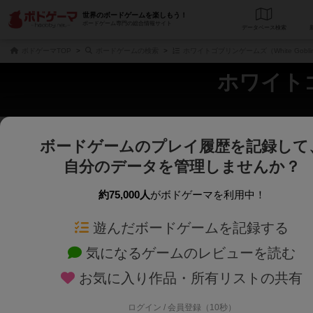
世界のボードゲームを楽しもう！
ボードゲーム専門の総合情報サイト
データベース
検
ボドゲーマTOP
ボードゲームの検索
ホワイトゴブリンゲームズ（White Gobli
ホワイトゴブ
ボードゲームのプレイ履歴を記録して
さくさく表示
じっくり表示
自分のデータを管理しませんか？
商品名、商品説明文、デザイナー名、テーマ名、メカニクス名を対象にフリー
ゲームデザイナー名を指定して
フリーワード
ゲームデザイナー
約75,000人
がボドゲーマを利用中！
遊んだボードゲームを記録する
対象年齢を指定します。
世界観や登場人
対象年齢
テーマ/フレー
気になるゲームのレビューを読む
お気に入り作品・所有リストの共有
ログイン / 会員登録（10秒）