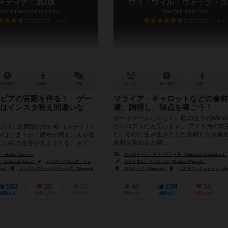
メディナ：第2版
ウィ・ウィル・ウォック・ユ
dina (second edition)
We Will Wok You
6.4
6.4
60分前後
10歳～
4件
2～4人
30～40分
8歳～
ビアの宮殿を作る！ ゲー
マライア・キャロットなどの食材
はインスタ映え間違いな
達、調理し、得点を稼ごう！
ボードゲームじゃなく、歌のほうのWe will r
のパロディだと思います。 アメリカの歌
アフリカ北西部の古い町（メディナ）
た、やけに生き生きとした食材たちを集
がはじまった。建物が増え、人が集
食材を集めると調...
しい町の全容が見えてくる。さて、
ものにしようかな...
tefan Dorra）
セバスチャン・ブリーズデイル（Sebastian Bleasdale）
duardo Bera）
ハンス＝ゲオルク・シュナイダー（Hans-Georg Schneider）
ミヒャエル・メンツェル（Michael Menzel）
ic）
ホワイトゴブリンゲームズ（White Goblin Games）
ストロングホールド ゲームズ（Stronghold Games）
ギガミック（Gigamic）
ホワイトゴブリンゲームズ（White Goblin Games）
ペガサス・シュピーレ（Pegasu
182
38
85
40
228
34
経験あり
お気に入り
持ってる
興味あり
経験あり
お気に入り