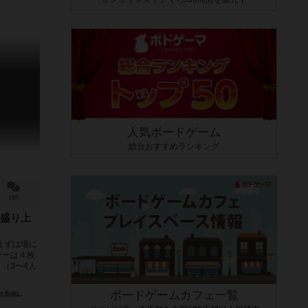
人気ボードゲーム
総合おすすめランキング
13件
盛り上
まずは場に
ヤーは４枚
（3〜4人
ボードゲームカフェ一覧
 Bulk）