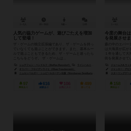
1～5人
20～30分
8歳～
11件
1～4人
人気の協力ゲームが、遊びごたえを増加
今度の舞台は
して登場！
を発展させま
ザ・ゲームの独立拡張編であり、ザ・ゲームを持っ
森の中のエバー
ていなくても遊ぶことができます。また、基本ルー
は大海原が広が
ルで遊ぶこともできるため、ザ・ゲームと迷ったら
１年を通して大
こちらをどうぞ。 ザ・ゲームは...
街を発展させていき
シュテフェン・ベンドルフ（Steffen Benndorf）
ラインハルト・シュタウペ（Reinhard Staupe）
ジェームスA.ウィルソン
オリバー・フロイデンライヒ（Oliver Freudenreich）
ジャッキー・デビス（J
ニュルンベルガー・シュピールカーテン出版（Nürnberger-Spielkarten-Verlag）
オーヤ（Oya）
スターリングゲーム（II）
97
616
106
499
158
興味あり
経験あり
お気に入り
持ってる
興味あり