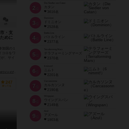
Die Siedler von Catan
2
カタン
位
3616名
Dominion
3
ドミニオン
位
4件
2528名
市・支
Battle Line
4
バトルライン
ために
位
2377名
参加国の１
Terraforming Mars
イコロをワ
5
テラフォーミングマーズ
位
だが、サイ
2370名
6 nimmt!
6
ニムト
位
ホワイトゴブリンゲームズ（White Goblin Games）
2201名
Carcassonne
247
7
カルカソンヌ
持ってる
位
2190名
Wingspan
8
ウイングスパン
位
2149名
Azul
9
アズール
位
1903名