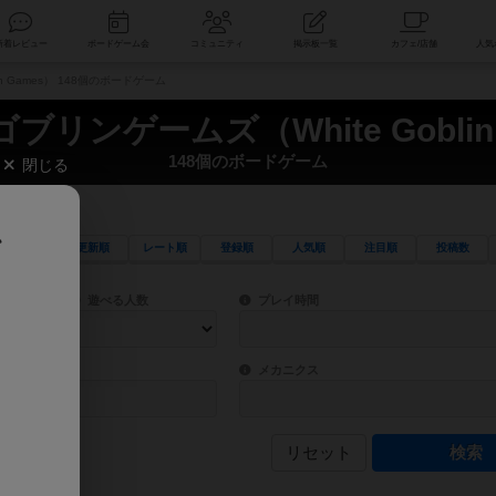
索
新着レビュー
ボードゲーム会
コミュニティ
掲示板一覧
n Games） 148個のボードゲーム
リンゲームズ（White Goblin
148個のボードゲーム
閉じる
、
更新順
レート順
登録順
人気順
注目順
投稿数
ワード検索ができます。
検索できます。
プレイ対象人数に含まれるボードゲームを指定します。
目安となる所要時間を指定することができ
遊べる人数
プレイ時間
物などモチーフ・ストーリーを指定することができます。直感的にゲームシステムを理解
ゲーム性を構成するコアシステムです。主
バー
メカニクス
リセット