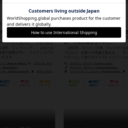
40～80分
10歳～
10件
2～5人
90～150分
14歳～
海！大海原を探索し、都市
華の英国万博の裏側は、借金・闇
しょう！
払いの押し付け…。国家の威信の
は、手段は選ばないのだ。
デールの街を飛び出し、今度の舞台
る港町「フォアショア」。 あなたは
1851年、ロンドン万博。プレイヤーは
海原の探索を行い、フォアショアの
つとなり、出展への準備を進める。 サ
ます。 ...
ーカーとして使うダイスプレイスメント
コロは振らずに好きな目を...
（James A. Wilson）
クラリッサ・A.ウィルソン（Clarissa A. Wilson）
カルステン・ラウバー（Carsten Lauber）
acqui Davis）
アンドレア・アレマンノ（Andrea Alemanno）
（Starling Games (II)）
ホワイトゴブリンゲームズ（White Goblin Games）
ホワイトゴブリンゲームズ（White Goblin Games）
フォイアーラント シュピーレ（Feuerland Spiele）
207
60
291
113
267
46
経験あり
お気に入り
持ってる
興味あり
経験あり
お気に入り