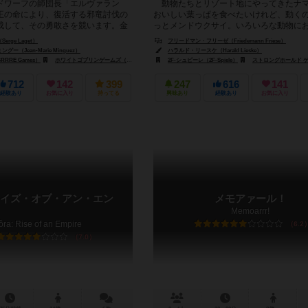
ワーフの師団長「エルヴァラン
動物たちとリゾート地にやってきたナ
王の命により、復活する邪竜討伐の
おいしい葉っぱを食べたいけれど、動く
成して、その勇敢さを競います。金
っとメンドウクサイ。いろいろな動物に
酒場で他のプレイヤーよ...
て、目当ての木まで連れて行ってもらおう.
rge Laget）
フリードマン・フリーゼ（Friedemann Friese）
ー（Jean-Marie Minguez）
ハラルド・リースケ（Harald Lieske）
（White Goblin Games）
RRE Games）
ホワイトゴブリンゲームズ（White Goblin Games）
2F-シュピーレ（2F-Spiele）
ストロングホールド ゲームズ（Stro
712
142
399
247
616
141
経験あり
お気に入り
持ってる
興味あり
経験あり
お気に入り
イズ・オブ・アン・エン
メモアァール！
Memoarrr!
ôra: Rise of an Empire
6.2
7.0