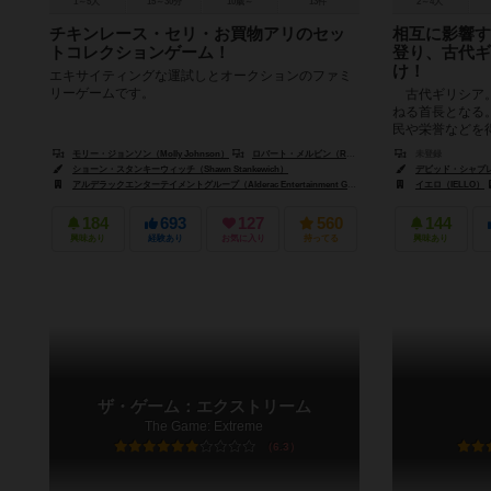
1～5人
15～30分
10歳～
13件
2～4人
チキンレース・セリ・お買物アリのセッ
相互に影響す
トコレクションゲーム！
登り、古代ギ
け！
エキサイティングな運試しとオークションのファミ
リーゲームです。
古代ギリシア。
ねる首長となる
民や栄誉などを
の勝利点を重ねる
モリー・ジョンソン（Molly Johnson）
ロバート・メルビン（Robert Melvin）
未登録
ショーン・スタンキ
ショーン・スタンキーウィッチ（Shawn Stankewich）
デビッド・シャプレット
アルデラックエンターテイメントグループ（Alderac Entertainment Group）
ホワイトゴブリンゲームズ（W
イエロ（IELLO）
184
693
127
560
144
興味あり
経験あり
お気に入り
持ってる
興味あり
ザ・ゲーム：エクストリーム
The Game: Extreme
6.3