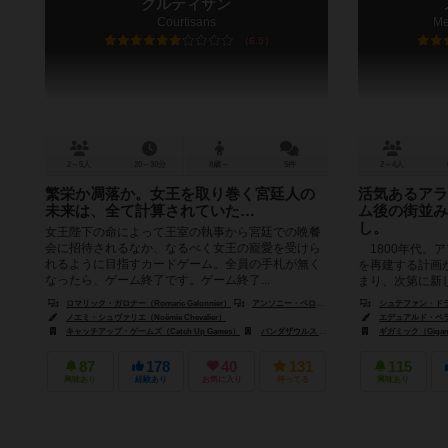
クルティザン
Courtisans
Me
6.5
2～5人
20～30分
8歳～
5件
2～4人
繁栄か凋落か。女王を取り巻く宮廷人の
活気あるアラ
未来は、全て計算されていた…
ム後の街並み
し。
女王陛下の命によって王室の執事から宮廷での晩餐
会に招待されるなか、なるべく女王の寵愛を受けら
1800年代。
れるように目指すカードゲーム。全員の手札が無く
を再建する計画
なったら、ゲーム終了です。ゲーム終了...
まり、次第に新
どの建物を、私の
ロマリック・ガロナー（Romaric Galonnier）
アンソニー・ペローネ（Anthony Perone）
シュテファン・ドラ（S
ノエミ・シュヴァリエ（Noëmie Chevalier）
エデュアルド・ベラ（E
キャッチアップ・ゲームズ（Catch Up Games）
パンダザウルス ゲームズ（Pandasaurus Games）
ギガミック（Gigam
87
178
40
131
115
興味あり
経験あり
お気に入り
持ってる
興味あり