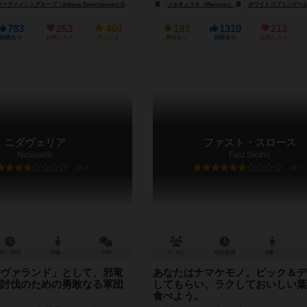
（White Goblin Games）
ントグループ（Alderac Entertainment Group）
ペガサス・シュピーレ（Pegasus Spiele）
メルキュリオ（Mercurio）
ホワイトゴブリンゲームズ（White G
ホワイトゴブリン
783
253
460
193
1310
213
経験あり
お気に入り
持ってる
興味あり
経験あり
お気に入り
ニダヴェリア
ファスト・スロース
Nidavellir
Fast Sloths
6.5
6.7
30～60分
10歳～
10件
2～5人
45分前後
8歳～
ヴァランド」として、邪竜
あなたはナマケモノ。ピック＆デ
討伐のための勇敢なる軍団
してもらい、ラクしておいしい葉
食べよう。