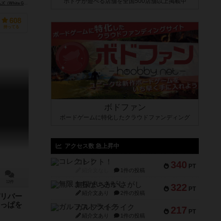
ボドゲが遊べる店舗を全国500店舗以上掲載中
oblin Games）
ゲームズ（White Goblin Games）
ディアシュピール（Dear Spiele）
608
持ってる
ボドファン
ボードゲームに特化したクラウドファンディング
アクセス数 急上昇中
コレクト！
340
PT
紹介文なし
1件の投稿
12件
無限まちがいさがし
322
PT
紹介文あり
2件の投稿
リバー
っぱを
ガルフストライク
217
PT
紹介文あり
1件の投稿