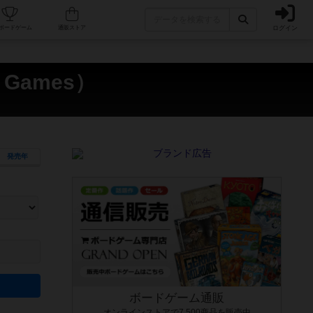
ログイン
カフェ/店舗
人気ボードゲーム
通販ストア
 Games）
発売年
ます。マニュアルを読む時間や参加者へのルール説明時間は含まれていないため、初めて遊
できるよう、中世ファンタジー・クッキング・海賊同士の対決など、ゲームコンセプトを絞
にボードゲームに慣れている方向けの絞込機能です。例えば「ダイスロール」はランダム値
ボードゲーム通販
オンラインストアで7,500商品を販売中