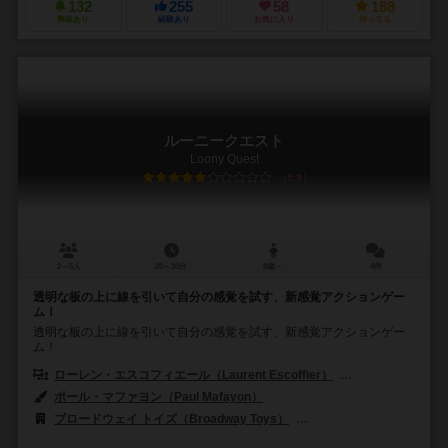
132
255
58
188
興味あり
経験あり
お気に入り
持ってる
ルーニークエスト
Loony Quest
5.9
2～5人
20～30分
8歳～
4件
透明な板の上に線を引いて自分の感覚を試す、新感覚アクションゲー
ム！
透明な板の上に線を引いて自分の感覚を試す、新感覚アクションゲー
ム！
ローレン・エスコフィエール（Laurent Escoffier）
デヴィッド・フラン
ポール・マファヨン（Paul Mafayon）
ブロードウェイ トイズ（Broadway Toys）
ガラパボス・ジョゴス（Gal