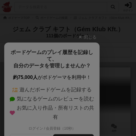
ログイン
ボドゲーマTOP
ボードゲームの検索
ジェム クラブ キフト（Gém Klub Kft.
ジェム クラブ キフト（Gém Klub Kft.）
111個のボードゲーム
閉じる
ボードゲームのプレイ履歴を記録し
検索メニュー
て、
自分のデータを管理しませんか？
約75,000人
がボドゲーマを利用中！
遊んだボードゲームを記録する
ダイスフォージ
気になるゲームのレビューを読む
Dice Forge
6.9
お気に入り作品・所有リストの共
有
ログイン / 会員登録（10秒）
2～4人
40分前後
10歳～
40件