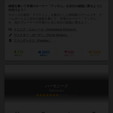
絨毯を敷いて市場のオーナー「アッサム」を自分の絨毯に乗るように
仕向けよう！
モロッコの都市「マラケシュ」を舞台とした陣地取りゲームです。ゲ
ームボード上に自分の絨毯を敷いて、市場のオーナー「アッサム」
を、他のプレーヤーの手番のときに自分の絨毯に乗るよう...
ドミニク・エルハール（Dominique Ehrhard）
ヴィクター・ボーデン（Victor Boden）
マリー・カルドゥワ（Marie 
ファンデックス（Fundex）
ジェム・クラブ・キフト（Gém Klub Kf
776
2603
589
1028
興味あり
経験あり
お気に入り
持ってる
ハーモニーズ
Harmonies
7.5