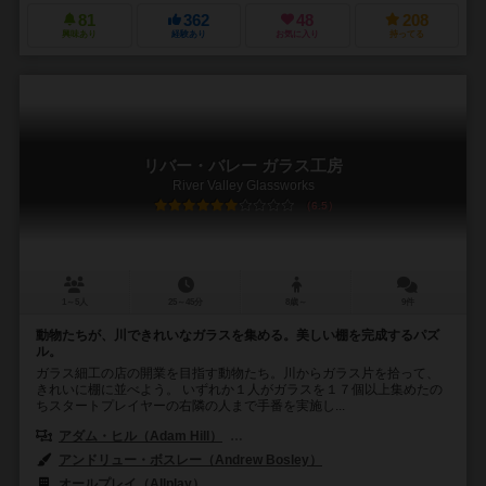
81
362
48
208
興味あり
経験あり
お気に入り
持ってる
リバー・バレー ガラス工房
River Valley Glassworks
6.5
1～5人
25～45分
8歳～
9件
動物たちが、川できれいなガラスを集める。美しい棚を完成するパズ
ル。
ガラス細工の店の開業を目指す動物たち。川からガラス片を拾って、
きれいに棚に並べよう。 いずれか１人がガラスを１７個以上集めたの
ちスタートプレイヤーの右隣の人まで手番を実施し...
アダム・ヒル（Adam Hill）
ベン・ピンチバック（Ben Pinchback
アンドリュー・ボスレー（Andrew Bosley）
オールプレイ（Allplay）
ジェム・クラブ・キフト（Gém Klub Kft.