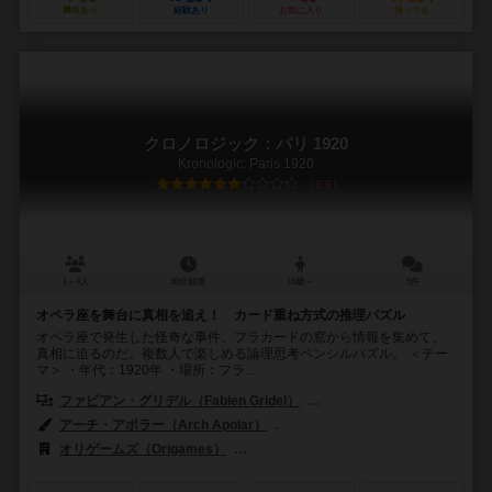
興味あり
経験あり
お気に入り
持ってる
クロノロジック：パリ 1920
Kronologic: Paris 1920
6.6
1～4人
30分前後
10歳～
5件
オペラ座を舞台に真相を追え！ カード重ね方式の推理パズル
オペラ座で発生した怪奇な事件。プラカードの窓から情報を集めて、
真相に迫るのだ。複数人で楽しめる論理思考ペンシルパズル。 ＜テー
マ＞ ・年代：1920年 ・場所：フラ...
ファビアン・グリデル（Fabien Gridel）
ヨアン・ルベ（Yoann Lev
アーチ・アポラー（Arch Apolar）
ヤン・ヴァレアニ（Yann Valéan
オリゲームズ（Origames）
スーパーミープル（Super Meeple）