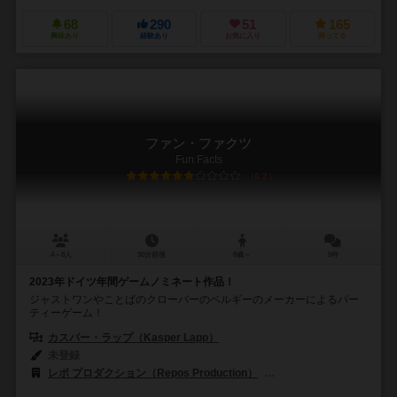
68
290
51
165
興味あり
経験あり
お気に入り
持ってる
ファン・ファクツ
Fun Facts
6.2
4～8人
30分前後
8歳～
5件
2023年ドイツ年間ゲームノミネート作品！
ジャストワンやことばのクローバーのベルギーのメーカーによるパー
ティーゲーム！
カスパー・ラップ（Kasper Lapp）
未登録
レポ プロダクション（Repos Production）
アスモデイタリア（Asmode