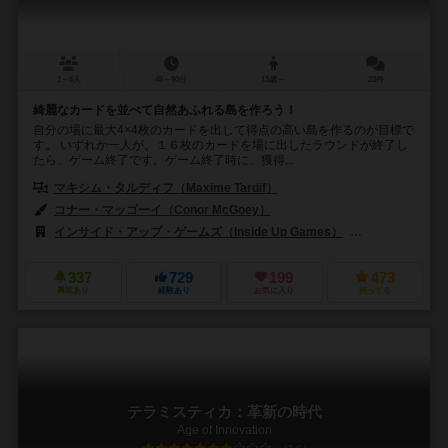
1～5人
45～90分
13歳～
23件
綺麗なカードを並べて自然あふれる島を作ろう！
自分の場に最大4×4枚のカードを出して得点の高い島を作るのが目標で
す。 いずれか一人が、１６枚のカードを場に出したラウンドが終了し
たら、ゲーム終了です。ゲーム終了時に、獲得...
マキシム・タルディフ（Maxime Tardif）
コナー・マッゴーイ（Conor McGoey）
インサイド・アップ・ゲームズ（Inside Up Games）
ジェム・クラブ・
337
729
199
473
興味あり
経験あり
お気に入り
持ってる
テラミスティカ：革新の時代
Age of Innovation