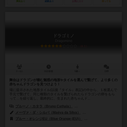
興味あり
経験あり
お気に入り
持ってる
ドラゴミノ
Dragomino
6.1
2～4人
15分前後
5歳～
13件
舞台はドラゴンが棲む魅惑の地形✨タイルを選んで繋げて、より多くの
赤ちゃんドラゴンを見つけよう！
場に提示された地形タイル(以後『タイル』表記)の中から、１枚選んで
手元で繋げて、同じ種類のタイルを繋げられたらドラゴンの卵をもら
って…を繰り返し、最終的に、生まれた赤ちゃんド...
ブルーノ・カタラ（Bruno Cathala）
マリー・フォート（Marie For
メーヴァ・ダ・シルバ（Maëva da Silva）
クリスティーン・デシャン（Ch
ブルー・オレンジEU（Blue Orange (EU)）
ブルーオレンジゲームズ（Bl