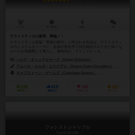
7.6
1～5人
40～200分
14歳～
7件
テラミスティカの新章、降臨！！
テラミスティカ新版「革新の時代」と呼ばれる作品は、テラミスティ
カのシステムをベースに、拡張や派生作で試行錯誤されてきた様々な
ルールを再調整して導入し、新時代の「テラミスティカ...
ヘルゲ・オシュテルターグ（Helge Ostertag）
アルバロ・カルボ・エスクデロ（Álvaro Calvo Escudero）
ルーカス
キャプストーン・ゲームズ（Capstone Games）
フォイアーラント シュ
236
419
166
367
興味あり
経験あり
お気に入り
持ってる
フォレストシャッフル
Forest Shuffle