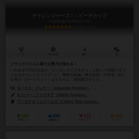
チャレンジャーズ！：ビーチカップ
Challengers! Beach Cup
7.2
1～8人
45分前後
8歳～
9件
フラッグバトルに新たな勢力が加わる！
いわゆるTCGの大会の、エッセンスだけをギュッと絞って体験させて
くれるチャレンジャーズ！に、期待の続編（独立拡張）が登場！新た
な勢力（カードセット）はもちろん、個別能力をもた...
ヨハネス・クレナー（Johannes Krenner）
マルクス・スラウィチェック（
オリバー・ファグネア（Olivier Fagnère）
ワンモアタイムゲームズ（1 More Time Games）
プレッツェルゲームズ
158
490
132
508
興味あり
経験あり
お気に入り
持ってる