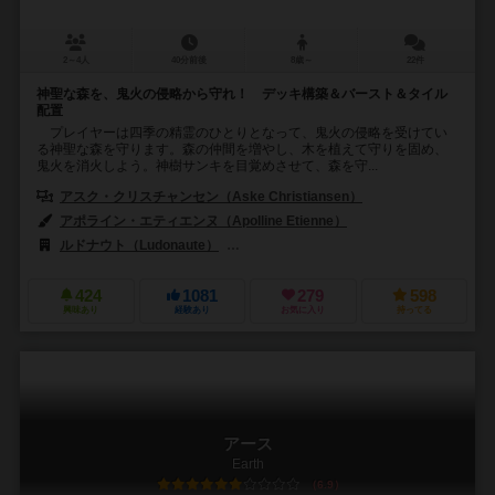
2～4人
40分前後
8歳～
22件
神聖な森を、鬼火の侵略から守れ！ デッキ構築＆バースト＆タイル
配置
プレイヤーは四季の精霊のひとりとなって、鬼火の侵略を受けてい
る神聖な森を守ります。森の仲間を増やし、木を植えて守りを固め、
鬼火を消火しよう。神樹サンキを目覚めさせて、森を守...
アスク・クリスチャンセン（Aske Christiansen）
アポライン・エティエンヌ（Apolline Etienne）
ルドナウト（Ludonaute）
ゲートオンゲームズ（GateOnGames）
424
1081
279
598
興味あり
経験あり
お気に入り
持ってる
アース
Earth
6.9