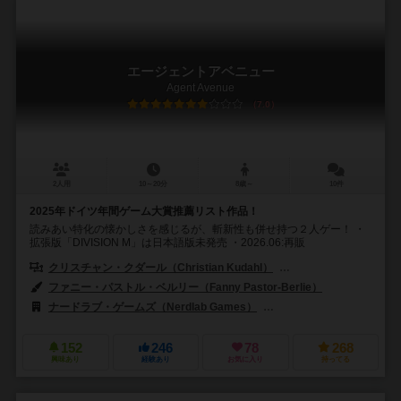
エージェントアベニュー
Agent Avenue
7.0
2人用
10～20分
8歳～
10件
2025年ドイツ年間ゲーム大賞推薦リスト作品！
読みあい特化の懐かしさを感じるが、斬新性も併せ持つ２人ゲー！ ・
拡張版「DIVISION M」は日本語版未発売 ・2026.06:再販
クリスチャン・クダール（Christian Kudahl）
ローラ・クダール（Lau
ファニー・パストル・ベルリー（Fanny Pastor-Berlie）
ナードラブ・ゲームズ（Nerdlab Games）
ジェム・クラブ・キフト（Gé
152
246
78
268
興味あり
経験あり
お気に入り
持ってる