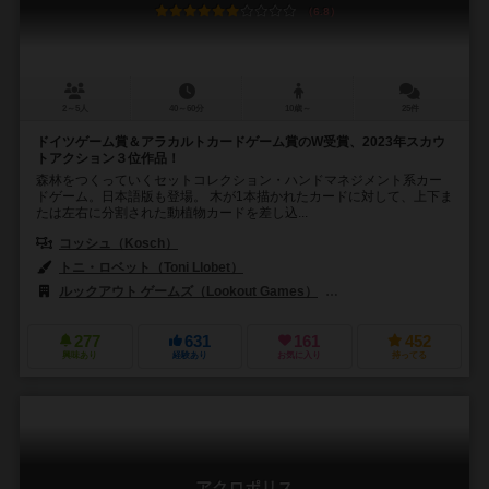
6.8
2～5人
40～60分
10歳～
25件
ドイツゲーム賞＆アラカルトカードゲーム賞のW受賞、2023年スカウ
トアクション３位作品！
森林をつくっていくセットコレクション・ハンドマネジメント系カー
ドゲーム。日本語版も登場。 木が1本描かれたカードに対して、上下ま
たは左右に分割された動植物カードを差し込...
コッシュ（Kosch）
トニ・ロベット（Toni Llobet）
ルックアウト ゲームズ（Lookout Games）
ADCブラックファイア・エン
277
631
161
452
興味あり
経験あり
お気に入り
持ってる
アクロポリス