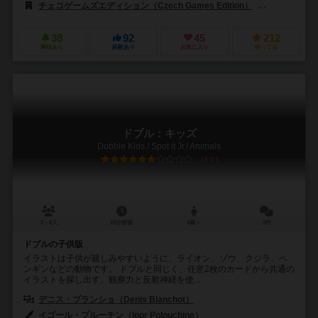
チェコゲームズエディション（Czech Games Edition）
クラニオ・クリ
38
92
45
212
興味あり
経験あり
お気に入り
持ってる
ドブル：キッズ
Dobble Kids / Spot it Jr.! Animals
6.0
2～6人
15分前後
4歳～
3件
ドブルの子供版
イラストは子供が親しみやすいように、ライオン、ゾウ、クジラ、ペ
ンギンなどの動物です。 ドブルと同じく、任意2枚のカードから共通の
イラストを探し出す、観察力と反射神経を使...
デニス・ブランショ（Denis Blanchot）
イゴール・プルーチン（Igor Polouchine）