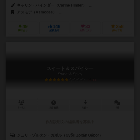
キャリン・ハインダー（Carine Hinder）
ジェローム・ペリシエ（Jérôm
アスモデ（Asmodee）
ガラパボス・ジョゴス（Galápagos Jogos
49
146
33
258
興味あり
経験あり
お気に入り
持ってる
スイート＆スパイシー
Sweet & Spicy
6.1
2～6人
15分前後
8歳～
4件
作品説明文の編集者を募集中
ジュリ・ゾルタン・ガボル（Győri Zoltán Gábor）