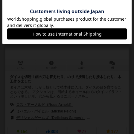
ウッドクラフト
Woodcraft
6.8
1～4人
60～120分
12歳～
6件
ダイスを切断！鋸の刃を替えたり、のりで接着したり接木したり、木
工作を楽しむ
ダイスは木材。しかし枝として植木鉢に入れ、ダイスの目を育てるこ
ともできる。 アクションは、回転するホイール内でのタイルドラフト
という珍しい形。穴から見えるミニボーナスを...
ロス・アーノルド（Ross Arnold）
ウラジミール・スヒィ（Vladimír
ミハエル・パイヒル（Michal Peichl）
デリシャスゲームズ（Delicious Games）
ジェム・クラブ・キフト（Gém
154
308
77
177