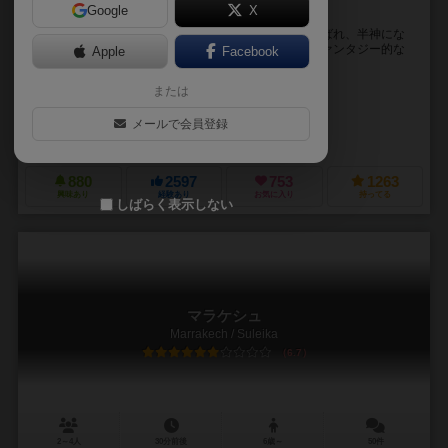
Google
X
オレのダイスに1の目は要らない
「ダイスフォージ」は、英雄と呼ばれた人間が神に選ばれ、半神にな
るための試練に挑む、と言ったストーリーの、中世ファンタジー的な
Apple
Facebook
世界観のゲームです。 プレイヤーは英雄となり、怪...
または
レジス・ボネッセ（Regis Bonnessee）
ビバウウン（Biboun）
メールで会員登録
アステリオン・プレス（Asterion Press）
ジェム・クラブ・キフト（Gém
880
2597
753
1263
興味あり
経験あり
お気に入り
持ってる
しばらく表示しない
マラケシュ
Marrakech / Suleika
6.7
2～4人
30分前後
6歳～
50件