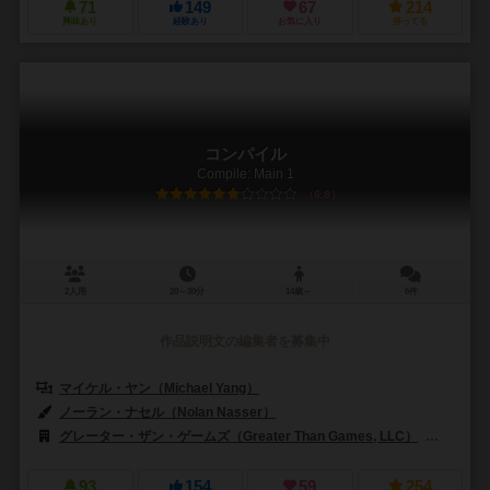
71
149
67
214
興味あり
経験あり
お気に入り
持ってる
コンパイル
Compile: Main 1
6.8
2人用
20～30分
14歳～
6件
作品説明文の編集者を募集中
マイケル・ヤン（Michael Yang）
ノーラン・ナセル（Nolan Nasser）
アレンパナカル（Allen Panak
グレーター・ザン・ゲームズ（Greater Than Games, LLC）
ジェム・
93
154
59
254