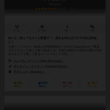
Akropolis
7.0
2～4人
20～30分
8歳～
10件
良いとこ取り？なタイル配置ゲー。高台を作ればその下の段は同色
に！
六角ヘックスが３つ無色か赤青黄紫緑のいずれかの組み合わせで構成
されてラウンド毎に人数+2枚並べる。手前は無料だが2枚目以降は手持
ちのキューブ置いて取るスパイスロード方式。 ...
ジュール・メソー（Jules Messaud）
ポーライン・デトラツ（Pauline Detraz）
ギガミック（Gigamic）
ジェム・クラブ・キフト（Gém Klub Kft.）
200
655
149
363
興味あり
経験あり
お気に入り
持ってる