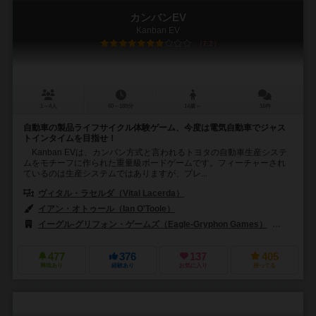
カンバンEV
Kanban EV
7.2
1～4人
60～180分
14歳～
16件
自動車の製品ライフサイクル体験ゲーム、今度は電気自動車でジャス
トインタイムを目指せ！
Kanban EVは、カンバン方式と言われるトヨタの自動車生産システ
ムをモチーフに作られた重量級ボードゲームです。フィーチャーされ
ているのは生産システムではありますが、プレ...
ヴィタル・ラセルダ（Vital Lacerda）
イアン・オトゥール（Ian O'Toole）
イーグル-グリフォン・ゲームズ（Eagle-Gryphon Games）
エディシ
477
376
137
405
興味あり
経験あり
お気に入り
持ってる