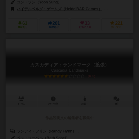
ユン・ソン（Yoon Sung）
ハイデルベルグ・ゲームズ（HeidelBÄR Games）
ギークエイク・ゲー
61
201
33
221
興味あり
経験あり
お気に入り
持ってる
カスカディア：ランドマーク（拡張）
Cascadia: Landmarks
6.8
1～6人
30～45分
10歳～
5件
作品説明文の編集者を募集中
ランディ・フリン（Randy Flynn）
モリー・ジョンソン（Molly Joh
ベス・ソーベル（Beth Sobel）