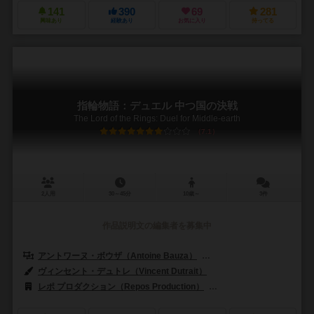
141
390
69
281
興味あり
経験あり
お気に入り
持ってる
指輪物語：デュエル 中つ国の決戦
The Lord of the Rings: Duel for Middle-earth
7.1
2人用
30～45分
10歳～
3件
作品説明文の編集者を募集中
アントワーヌ・ボウザ（Antoine Bauza）
ブルーノ・カタラ（Bruno 
ヴィンセント・デュトレ（Vincent Dutrait）
レポ プロダクション（Repos Production）
ガラパボス・ジョゴス（Gal