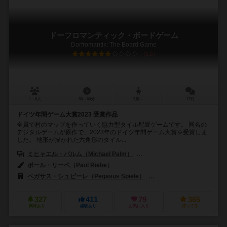
ドーフロマンティック・ボードゲーム
Dorfromantik: The Board Game
6.6
1～6人
30～60分
8歳～
17件
ドイツ年間ゲーム大賞2023 受賞作品
全員で村のマップを作っていく協力型タイル配置ゲームです。 同名の
デジタルゲームが原作で、2023年のドイツ年間ゲーム大賞を受賞しま
した。 地形が描かれた六角形のタイル...
ミヒャエル・パルム（Michael Palm）
ルカス・ツァッハ（Lukas Z
ポール・リーベ（Paul Riebe）
ペガサス・シュピーレ（Pegasus Spiele）
ジェム・クラブ・キフト（Gé
327
411
79
365
興味あり
経験あり
お気に入り
持ってる