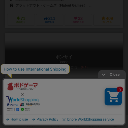
フラットアウト・ゲームズ（Flatout Games）
アルデラックエンターテイメ
71
211
33
409
興味あり
経験あり
お気に入り
持ってる
ボンサイ
Bonsai
6.3
1～4人
40分前後
10歳～
7件
箱絵がおしゃれな盆栽ゲー！
日本の誇る盆栽（海外ではBONSAIで通じる）を作っていこう！という
海外発のゲームです。 2023年スカウトアクション9位！ メカニクスは
タイル配置で、ルールは自分の...
ロザリア・バッティアート（Rosaria Battiato）
マッシモ・ボルジ（Ma