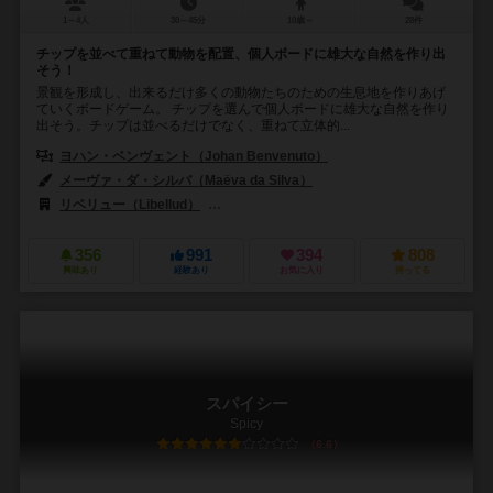
1～4人
30～45分
10歳～
28件
チップを並べて重ねて動物を配置、個人ボードに雄大な自然を作り出
そう！
景観を形成し、出来るだけ多くの動物たちのための生息地を作りあげ
ていくボードゲーム。 チップを選んで個人ボードに雄大な自然を作り
出そう。チップは並べるだけでなく、重ねて立体的...
ヨハン・ベンヴェント（Johan Benvenuto）
メーヴァ・ダ・シルバ（Maëva da Silva）
リベリュー（Libellud）
ジェム・クラブ・キフト（Gém Klub Kft.）
356
991
394
808
興味あり
経験あり
お気に入り
持ってる
スパイシー
Spicy
6.6