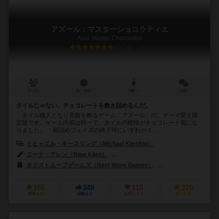
アズール：マスターショコラティエ
Azul: Master Chocolatier
7.1
2～4人
30～45分
8歳～
10件
タイルじゃない、チョコレートを敷き詰めるんだ。
タイル職人となり宮殿を飾るゲーム「アズール」の、テーマ変え限
定版です。ゲーム内容は同一で、タイルの模様がチョコレート風にな
りました。 箱詰めフェイズの終了時にいずれか１...
ミヒャエル・キースリング（Michael Kiesling）
ニーナ・アレン（Nina Allen）
クリス・キリアムス（Chris Quillia
ネクストムーブゲームズ（Next Move Games）
ジェム・クラブ・キフト
155
349
115
370
興味あり
経験あり
お気に入り
持ってる