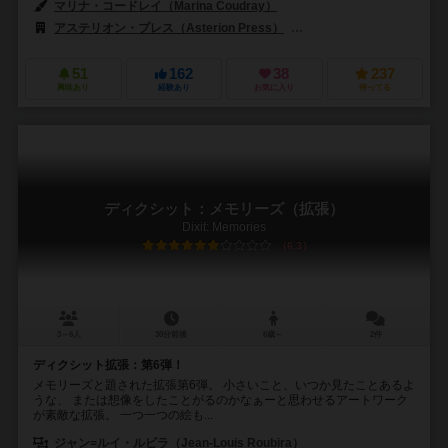
マリナ・コードレイ（Marina Coudray）
アステリオン・プレス（Asterion Press）
フィロソフィア エディションズ（
51
162
38
237
興味あり
経験あり
お気に入り
持ってる
ディクシット：メモリーズ（拡張）
Dixit: Memories
6.3
3～6人
30分前後
6歳～
2件
ディクシット拡張：第6弾！
メモリーズと題された拡張第6弾。 小さいこと、いつか見たことあるよ
うな、 または想像をしたことがるのかなぁーと思わせるアートワーク
が素敵な拡張。 一つ一つの絵も...
ジャン=ルイ・ルビラ（Jean-Louis Roubira）