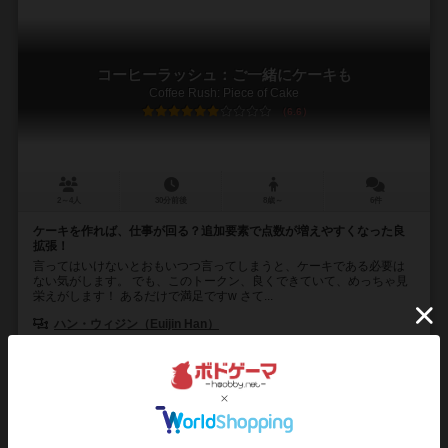
コーヒーラッシュ：ご一緒にケーキも
Coffee Rush: Piece of Cake
6.6
2～4人
30分前後
8歳～
6件
ケーキを作れば、仕事が回る？追加要素で点数が増えやすくなった良
拡張！
言ってはいけないとおもいつつ言ってしまうと、ケーキである必要は
ない気がします。 でも、このトークン、良くできていて、めっちゃ見
栄えがします！ あるだけで満足ですw さて...
ハン・ウィジン（Euijin Han）
ファン・シウォン（Siwon Hwang）
ジェム・クラブ・キフト（Gém Klub Kft.）
コリア・ボードゲームズ（Ko
97
273
78
412
興味あり
経験あり
お気に入り
持ってる