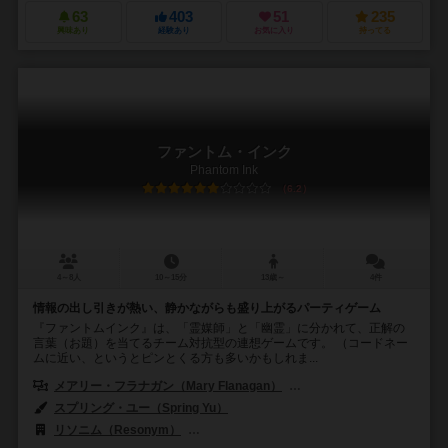
63
403
51
235
興味あり
経験あり
お気に入り
持ってる
ファントム・インク
Phantom Ink
6.2
4～8人
10～15分
13歳～
4件
情報の出し引きが熱い、静かながらも盛り上がるパーティゲーム
『ファントムインク』は、「霊媒師」と「幽霊」に分かれて、正解の
言葉（お題）を当てるチーム対抗型の連想ゲームです。 （コードネー
ムに近い、というとピンとくる方も多いかもしれま...
メアリー・フラナガン（Mary Flanagan）
マックス・シドマン（Max 
スプリング・ユー（Spring Yu）
リソニム（Resonym）
アレイ・キャット・ゲームズ（Alley Cat G