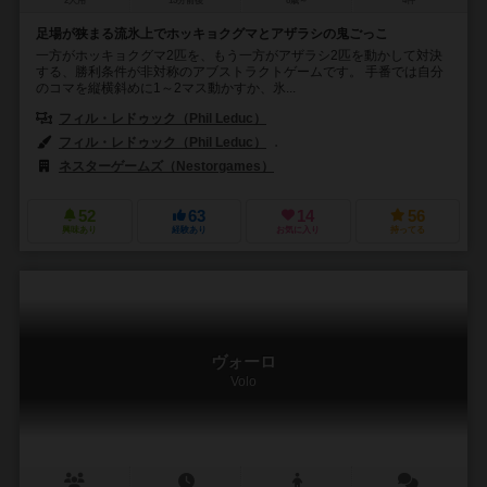
2人用
15分前後
8歳～
4件
足場が狭まる流氷上でホッキョクグマとアザラシの鬼ごっこ
一方がホッキョクグマ2匹を、もう一方がアザラシ2匹を動かして対決
する、勝利条件が非対称のアブストラクトゲームです。 手番では自分
のコマを縦横斜めに1～2マス動かすか、氷...
フィル・レドゥック（Phil Leduc）
フィル・レドゥック（Phil Leduc）
ネスター・ロメラル・アンドレス（Nés
ネスターゲームズ（Nestorgames）
52
63
14
56
興味あり
経験あり
お気に入り
持ってる
ヴォーロ
Volo