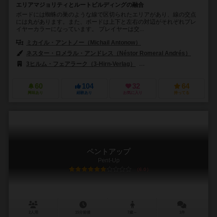
エリアマジョリティとルートビルディングの融合
ボードには蜘蛛の巣のような線で区切られたエリアがあり、線の交点
には丸があります。また、ボードは上下と左右の対辺がそれぞれプレ
イヤーカラーになっています。 プレイヤーは交...
ミカイル・アントノー（Michail Antonow）
ネスター・ロメラル・アンドレス（Néstor Romeral Andrés）
3ヒルム・フェアラーク（3-Hirn-Verlag）
クレメンス・ゲルハルツ（Cle
60
104
32
64
興味あり
経験あり
お気に入り
持ってる
ペントアップ
Pent-Up
6.0
2人用
15分前後
7歳～
1件