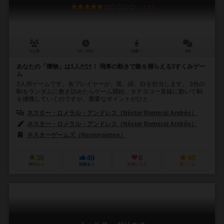
5.9
3人用
15～30分
10歳～
0件
あなたの「獲物」は1人だけ！ 飛車の動きで敵を捕らえる3すくみゲー
ム
3人用ゲームです。各プレイヤーが、黒、緑、白を担当します。 3色の
駒をランダムに敷き詰めたらゲーム開始。タテヨコ一直線に動いて駒
を捕獲していくのですが、重要なポイントがひと...
ネスター・ロメラル・アンドレス（Néstor Romeral Andrés）
ネスター・ロメラル・アンドレス（Néstor Romeral Andrés）
ネスターゲームズ（Nestorgames）
36
49
8
40
興味あり
経験あり
お気に入り
持ってる