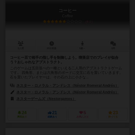
コーヒー
Coffee
6.1
2人用
20分前後
6歳～
0件
コーヒー豆で相手の指し手を制御しよう。喫茶店でのプレイが似合
う？おしゃれなアブストラクト。
このゲームは五目並べの一種といえる二人用のアブストラクトゲーム
です。 四角形、または六角形のボードに交互に石を置いていきます。
石を置いたプレイヤーは、その石の上に小さな...
ネスター・ロメラル・アンドレス（Néstor Romeral Andrés）
ネスター・ロメラル・アンドレス（Néstor Romeral Andrés）
ネスターゲームズ（Nestorgames）
24
21
5
23
興味あり
経験あり
お気に入り
持ってる