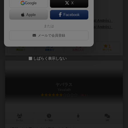
Google
X
作品説明文の編集者を募集中
Apple
Facebook
ネスター・ロメラル・アンドレス（Néstor Romeral Andrés）
または
ネスター・ロメラル・アンドレス（Néstor Romeral Andrés）
ネスターゲームズ（Nestorgames）
メールで会員登録
1
3
1
1
興味あり
経験あり
お気に入り
持ってる
しばらく表示しない
ヤバラス
Yavalath
6.1
2～3人
5～30分
ー
5件