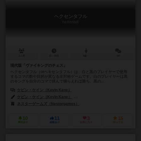
ヘクセンタフル
heXentafl
2人用
15～30分
8歳～
1件
現代版「ヴァイキングのチェス」
ヘクセンタフル（orヘキセンタフル）は、白と黒のプレイヤーで使用
するコマの数や目的が異なる非対称ゲームです。白のプレイヤーは黒
のキングを自分のコマで挟んで捕らえれば勝ち、黒の...
ケビン・ケイン（Kevin Kane）
ケビン・ケイン（Kevin Kane）
ネスター・ロメラル・アンドレス（Nésto
ネスターゲームズ（Nestorgames）
カナレ_アブストラクト（Kanare
10
11
3
15
興味あり
経験あり
お気に入り
持ってる