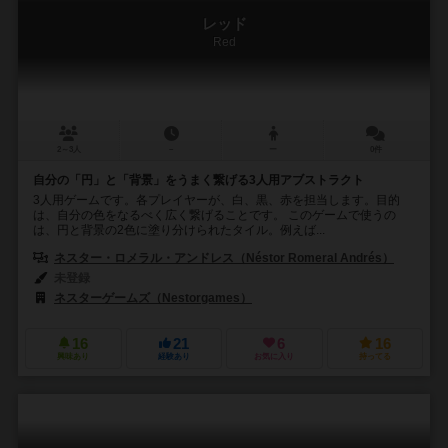
レッド
Red
2～3人
－
ー
0件
自分の「円」と「背景」をうまく繋げる3人用アブストラクト
3人用ゲームです。各プレイヤーが、白、黒、赤を担当します。目的
は、自分の色をなるべく広く繋げることです。 このゲームで使うの
は、円と背景の2色に塗り分けられたタイル。例えば...
ネスター・ロメラル・アンドレス（Néstor Romeral Andrés）
未登録
ネスターゲームズ（Nestorgames）
16
21
6
16
興味あり
経験あり
お気に入り
持ってる