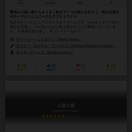
2人用
45分前後
10歳～
0件
警戒心の強い鳥たちをうまく集めて一つの群れを作ろう。鳥の生態を
モチーフにしたユニークなアブストラクト。
鳥をモチーフにしたアブストラクトゲームです。Voloはイタリア語で
飛行を意味し、その名のとおり鳥を動かすことが重要になっていま
す。 ６角形の盤を使い、各プレイヤーはマス...
ディーター・シュタイン（Dieter Stein）
ネスター・ロメラル・アンドレス（Néstor Romeral Andrés）
ディ
ネスターゲームズ（Nestorgames）
カナレ_アブストラクト（Kanare
15
22
11
18
興味あり
経験あり
お気に入り
持ってる
火星の庭
Gardens of Mars
6.1