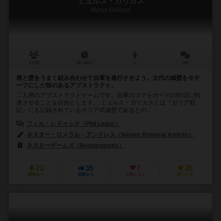
ミュルス・ガリカス
Murus Gallicus
2人用
30～40分
ー
1件
塔と壁をうまく組み合わせて自軍を進行させよう。古代の城壁をモチ
ーフにした味のあるアブストラクト。
二人用のアブストラクトゲームです。自軍のコマをボードの対辺に到
達させることを目的とします。 ミュルス・ガリカスとは『ガリア戦
記』にも記録されているガリア式城壁であるとの...
フィル・レドゥック（Phil Leduc）
ネスター・ロメラル・アンドレス（Néstor Romeral Andrés）
ネスターゲームズ（Nestorgames）
23
35
7
25
興味あり
経験あり
お気に入り
持ってる