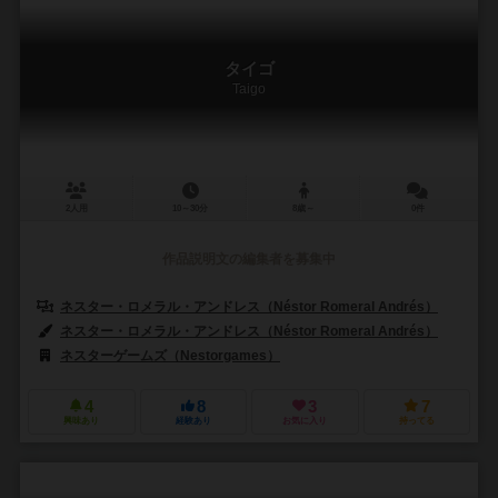
タイゴ
Taigo
2人用
10～30分
8歳～
0件
作品説明文の編集者を募集中
ネスター・ロメラル・アンドレス（Néstor Romeral Andrés）
ネスター・ロメラル・アンドレス（Néstor Romeral Andrés）
ネスターゲームズ（Nestorgames）
4
8
3
7
興味あり
経験あり
お気に入り
持ってる