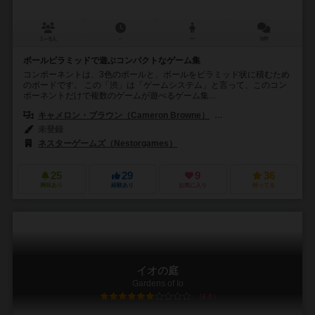
1～8人
－
ー
0件
ボールピラミッドで遊ぶコンパクトなゲーム集
コンポーネントは、3色のボールと、ボールをピラミッド状に積むため
のボードです。 この「渋」は「ゲームシステム」と言って、このコン
ポーネントだけで複数のゲームが遊べるゲーム集...
キャメロン・ブラウン（Cameron Browne）
ネスター・ロメラル・アンド
未登録
ネスターゲームズ（Nestorgames）
25
29
9
36
興味あり
経験あり
お気に入り
持ってる
イオの庭
Gardens of Io
6.0