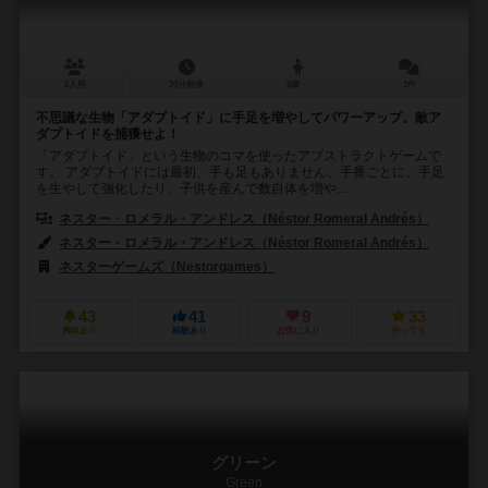
2人用
20分前後
8歳～
1件
不思議な生物「アダプトイド」に手足を増やしてパワーアップ。敵ア
ダプトイドを捕獲せよ！
「アダプトイド」という生物のコマを使ったアブストラクトゲームで
す。 アダプトイドには最初、手も足もありません。手番ごとに、手足
を生やして強化したり、子供を産んで数自体を増や...
ネスター・ロメラル・アンドレス（Néstor Romeral Andrés）
ネスター・ロメラル・アンドレス（Néstor Romeral Andrés）
ネスターゲームズ（Nestorgames）
43
41
9
33
興味あり
経験あり
お気に入り
持ってる
グリーン
Green