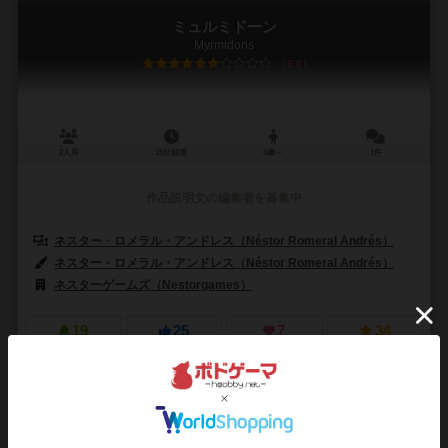
ミュルミドーン
Myrmidons
6.0
2人用
15分前後
6歳～
1件
作品説明文の編集者を募集中
ネスター・ロメラル・アンドレス（Néstor Romeral Andrés）
ネスター・ロメラル・アンドレス（Néstor Romeral Andrés）
ネスターゲームズ（Nestorgames）
19
25
7
34
興味あり
経験あり
お気に入り
持ってる