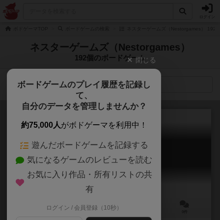
ログイン
ボドゲーマTOP
ボードゲームの検索
ネスターゲームズ（Nestorgames） 19
ネスターゲームズ（Nestorgames）
192個のボードゲーム
閉じる
ボードゲームのプレイ履歴を記録し
検索メニュー
て、
自分のデータを管理しませんか？
約75,000人
がボドゲーマを利用中！
遊んだボードゲームを記録する
ネスターゲームズジーピー
気になるゲームのレビューを読む
nestorgames GP
お気に入り作品・所有リストの共
有
ログイン / 会員登録（10秒）
2～8人
20～60分
6歳～
0件