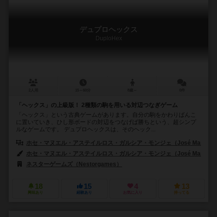
デュプロヘックス
DuploHex
2人用
15～60分
8歳～
0件
「ヘックス」の上級版！ 2種類の駒を用いる対辺つなぎゲーム
「ヘックス」という古典ゲームがあります。自分の駒をかわりばんこ
に置いていき、ひし形ボードの対辺をつなげば勝ちという、超シンプ
ルなゲームです。 デュプロヘックスは、そのヘック...
ホセ・マヌエル・アステイルロス・ガルシア・モンジェ（José Manuel Astille
ホセ・マヌエル・アステイルロス・ガルシア・モンジェ（José Manuel Astille
ネスターゲームズ（Nestorgames）
18
15
4
13
興味あり
経験あり
お気に入り
持ってる