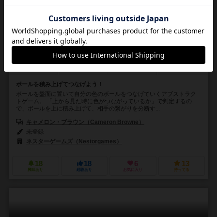
アクロン
Akron
2人用
30分前後
ー
1件
ボールを積み上げてつなげよう！
ボールを盤面に置いて自分の色のボールをつなげていくアブストラク
トゲーム。 「上から見た時に色がつながっているか」で判定するの
で、ボールを上に積み上げて、相手の繋がりを分断す...
キャメロン・ブラウン（Cameron Browne）
未登録
ネスターゲームズ（Nestorgames）
18
18
6
13
興味あり
経験あり
お気に入り
持ってる