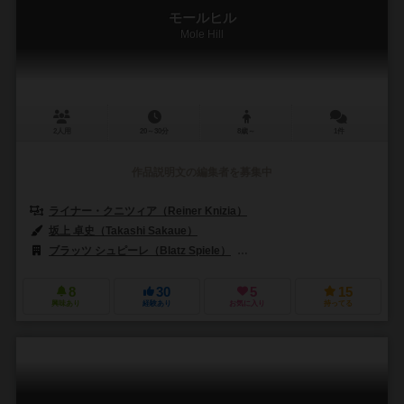
モールヒル
Mole Hill
2人用
20～30分
8歳～
1件
作品説明文の編集者を募集中
ライナー・クニツィア（Reiner Knizia）
坂上 卓史（Takashi Sakaue）
ブラッツ シュピーレ（Blatz Spiele）
ネスターゲームズ（Nestorga
8
30
5
15
興味あり
経験あり
お気に入り
持ってる