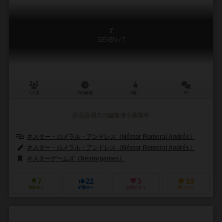
7
SEVEN / 7
2人用
15分前後
6歳～
1件
作品説明文の編集者を募集中
ネスター・ロメラル・アンドレス（Néstor Romeral Andrés）
ネスター・ロメラル・アンドレス（Néstor Romeral Andrés）
ネスターゲームズ（Nestorgames）
7
22
3
19
興味あり
経験あり
お気に入り
持ってる