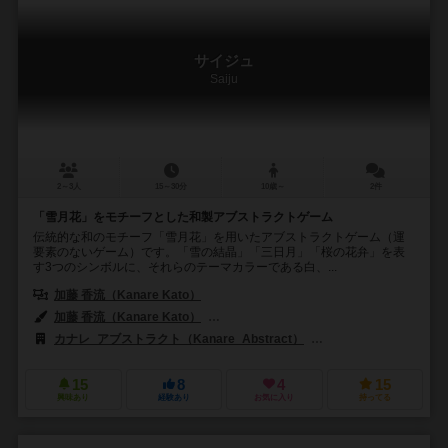
サイジュ
Saiju
2～3人
15～30分
10歳～
2件
「雪月花」をモチーフとした和製アブストラクトゲーム
伝統的な和のモチーフ「雪月花」を用いたアブストラクトゲーム（運
要素のないゲーム）です。「雪の結晶」「三日月」「桜の花弁」を表
す3つのシンボルに、それらのテーマカラーである白、...
加藤 香流（Kanare Kato）
加藤 香流（Kanare Kato）
ネスター・ロメラル・アンドレス（Néstor R
カナレ_アブストラクト（Kanare_Abstract）
ネスターゲームズ（Nes
15
8
4
15
興味あり
経験あり
お気に入り
持ってる