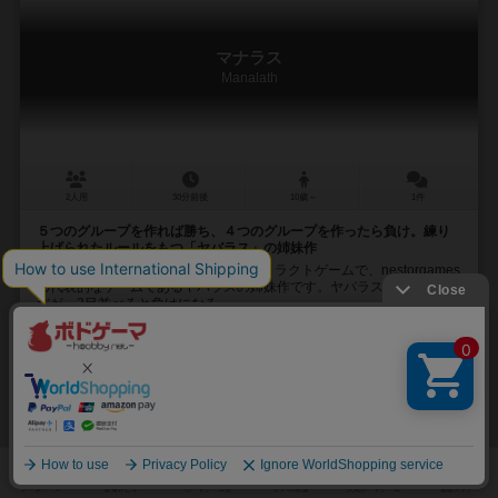
マナラス
Manalath
2人用
30分前後
10歳～
1件
５つのグループを作れば勝ち、４つのグループを作ったら負け。練り
上げられたルールをもつ「ヤバラス」の姉妹作
マナラス（Manalath）は2人用アブストラクトゲームで、nestorgames
の代表的なゲームであるヤバラスの姉妹作です。ヤバラスは「4目並べ
だが、3目並べると負けになる...
ディーター・シュタイン（Dieter Stein）
ネスター・ロメラル・アンドレス
ネスター・ロメラル・アンドレス（Néstor Romeral Andrés）
ディ
ネスターゲームズ（Nestorgames）
16
11
3
5
興味あり
経験あり
お気に入り
持ってる