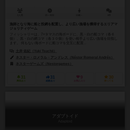
2人用
20～30分
10歳～
4件
漁師となり海に船と投網を配置し、より広い漁場を獲得するエリアマ
ジョリティゲーム
フィッシャリーは、7×９マスの海ボードに、黒・白の船コマ（各６
個）、黒・白の網コマ（各３０個）を使い相手より広い漁場を目指し
ます。 何もない海ボードに船コマを交互に配置...
土井 佑紀（Yuki Tsuchii）
ネスター・ロメラル・アンドレス（Néstor Romeral Andrés）
ネスターゲームズ（Nestorgames）
アブストラクトゲーム博物館（Museum 
31
31
9
30
興味あり
経験あり
お気に入り
持ってる
アダプトイド
Adaptoid