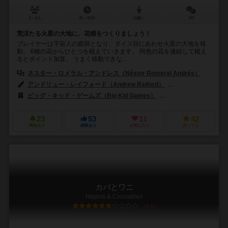
2～5人
45～90分
13歳～
3件
荒涼たる火星の大地に、花畑をつくりましょう！
プレイヤーは宇宙人の庭師となり、ダイス目にあわせ火星の大地を移
動。 6種の花からひとつを植えていきます。 同色の花を連結して植え
るとポイント加算。 うまく移動できな...
ネスター・ロメラル・アンドレス（Néstor Romeral Andrés）
アンドリュー・レイフォード（Andrew Raiford）
ネスター・ロメラル・
ビッグ・キッド・ゲームズ（Big Kid Games）
ネスターゲームズ（Ne
23
53
11
42
興味あり
経験あり
お気に入り
持ってる
カバとワニ
Hippos & Crocodiles
6.0