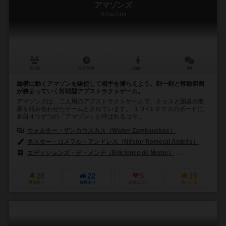
アマゾンズ
Amazons
2人用
30分前後
12歳～
0件
縦横に動くアマゾンを駆使して相手を捕らえよう。刻一刻と移動範囲
が狭まっていく対戦型アブストラクトゲーム。
アマゾンズは、二人用のアブストラクトゲームで、チェスと囲碁の要
素を組み合わせたゲームとされています。 １０×１０マスのボードに、
各自４つずつの「アマゾン」と呼ばれるコマ...
ウォルター・ザンカウスカス（Walter Zamkauskas）
ネスター・ロメラル・アンドレス（Néstor Romeral Andrés）
エディションズ・デ・メンテ（Ediciones de Mente）
カドン・エンター
20
22
5
19
興味あり
経験あり
お気に入り
持ってる