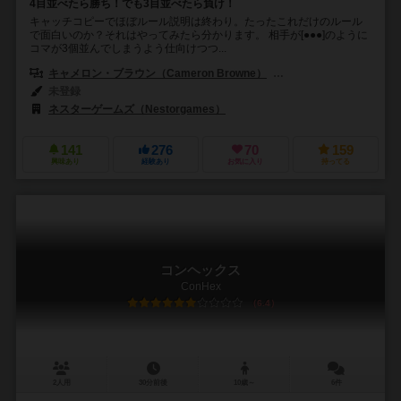
4目並べたら勝ち！でも3目並べたら負け！
キャッチコピーでほぼルール説明は終わり。たったこれだけのルール
で面白いのか？それはやってみたら分かります。 相手が[●●●]のように
コマが3個並んでしまうよう仕向けつつ...
キャメロン・ブラウン（Cameron Browne）
ルディ（LUDI）
未登録
ネスターゲームズ（Nestorgames）
141
276
70
159
興味あり
経験あり
お気に入り
持ってる
コンヘックス
ConHex
6.4
2人用
30分前後
10歳～
6件