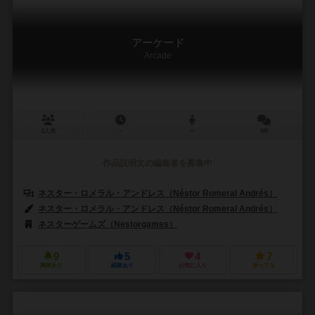
アーケード
Arcade
2人用
－
ー
0件
作品説明文の編集者を募集中
ネスター・ロメラル・アンドレス（Néstor Romeral Andrés）
ネスター・ロメラル・アンドレス（Néstor Romeral Andrés）
ネスターゲームズ（Nestorgames）
9
5
4
7
興味あり
経験あり
お気に入り
持ってる