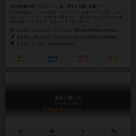
正方形5個の形「ペントミノ」を、相手より高い位置へ！
正方形5個をくっつけた図形「ペントミノ」を使うゲームです。 かわり
ばんこにペントミノのタイルを置き合い、積み木のようにタイルの集
合体を作っていきます。お互いに全て置き切った...
ネスター・ロメラル・アンドレス（Néstor Romeral Andrés）
ネスター・ロメラル・アンドレス（Néstor Romeral Andrés）
ネスターゲームズ（Nestorgames）
73
89
19
76
興味あり
経験あり
お気に入り
持ってる
流氷に乗って
Go with the Floe
5.9