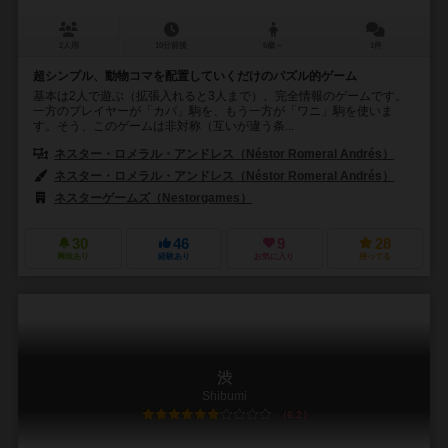
2人用
10分前後
6歳～
1件
超シンプル、動物コマを配置していくだけのパズル的ゲーム
基本は2人で遊ぶ（拡張入れると3人まで）、完全情報のゲームです。
一方のプレイヤーが「カバ」駒を、もう一方が「ワニ」駒を使いま
す。そう、このゲームは非対称（互いが違う条...
ネスター・ロメラル・アンドレス（Néstor Romeral Andrés）
ネスター・ロメラル・アンドレス（Néstor Romeral Andrés）
ネスターゲームズ（Nestorgames）
30
46
9
28
興味あり
経験あり
お気に入り
持ってる
渋
Shibumi
6.2