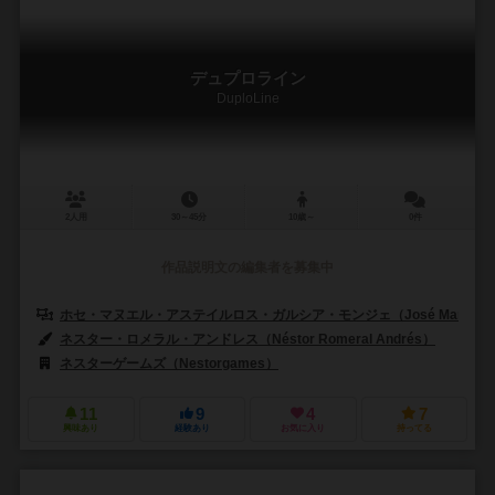
デュプロライン
DuploLine
2人用
30～45分
10歳～
0件
作品説明文の編集者を募集中
ホセ・マヌエル・アステイルロス・ガルシア・モンジェ（José Manuel Astille
ネスター・ロメラル・アンドレス（Néstor Romeral Andrés）
ネスターゲームズ（Nestorgames）
11
9
4
7
興味あり
経験あり
お気に入り
持ってる