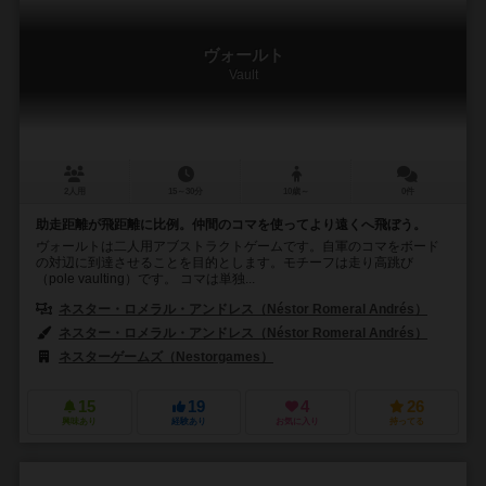
ヴォールト
Vault
2人用
15～30分
10歳～
0件
助走距離が飛距離に比例。仲間のコマを使ってより遠くへ飛ぼう。
ヴォールトは二人用アブストラクトゲームです。自軍のコマをボード
の対辺に到達させることを目的とします。モチーフは走り高跳び
（pole vaulting）です。 コマは単独...
ネスター・ロメラル・アンドレス（Néstor Romeral Andrés）
ネスター・ロメラル・アンドレス（Néstor Romeral Andrés）
ネスターゲームズ（Nestorgames）
カナレ_アブストラクト（Kanare
15
19
4
26
興味あり
経験あり
お気に入り
持ってる