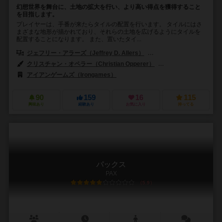
幻想世界を舞台に、土地の拡大を行い、より高い得点を獲得すること
を目指します。
プレイヤーは、手番が来たらタイルの配置を行います。 タイルにはさ
まざまな地形が描かれており、それらの土地を広げるようにタイルを
配置することになります。 また、置いたタイ...
ジェフリー・アラーズ（Jeffrey D. Allers）
ベルント・アイゼンシュタイン
クリスチャン・オペラー（Christian Opperer）
ルーカス・シーグモン（
アイアンゲームズ（Irongames）
90
159
16
115
興味あり
経験あり
お気に入り
持ってる
パックス
PAX
5.9