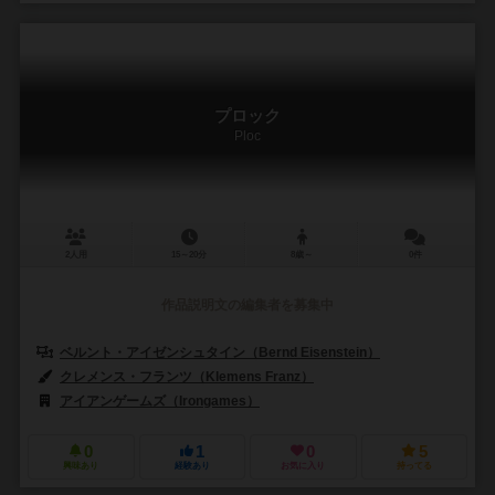
プロック
Ploc
2人用
15～20分
8歳～
0件
作品説明文の編集者を募集中
ベルント・アイゼンシュタイン（Bernd Eisenstein）
クレメンス・フランツ（Klemens Franz）
アイアンゲームズ（Irongames）
0
1
0
5
興味あり
経験あり
お気に入り
持ってる