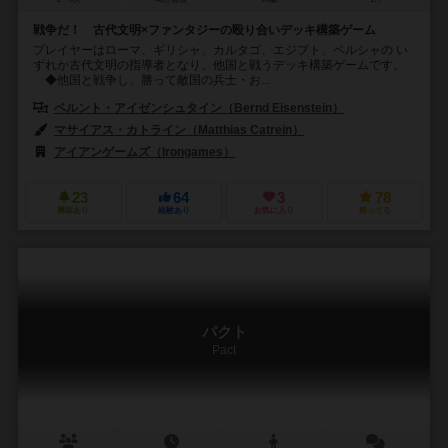
戦争だ！ 古代文明×ファンタジーの殴り合いデッキ構築ゲーム
プレイヤーはローマ、ギリシャ、カルタゴ、エジプト、ペルシャの い
ずれか古代文明の指導者となり、他国と戦うデッキ構築ゲームです。
◆他国と戦争し、勝って敵国の兵士・お...
ベルント・アイゼンシュタイン（Bernd Eisenstein）
マサイアス・カトライン（Matthias Catrein）
アイアンゲームズ（Irongames）
23
64
3
78
興味あり
経験あり
お気に入り
持ってる
パクト
Pact