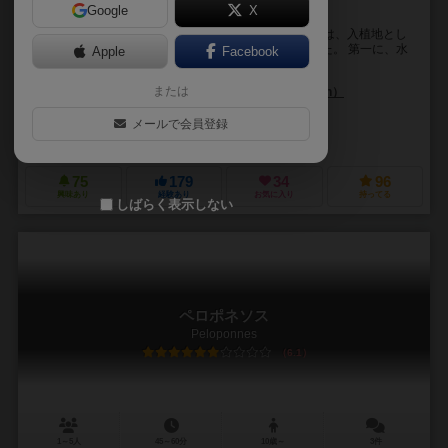
Google
X
ワーカー160人が、あなたの都市へやって来る！
西暦49年の帝政ローマ。ライン川沿いにある各都市には、入植地とし
て船員、兵士、商人、農民がこぞって集まり始めていた。 第一に、水
Apple
Facebook
道をはじめとするインフラを整備し、土地を...
または
ベルント・アイゼンシュタイン（Bernd Eisenstein）
ルーカス・シーグモン（Lukas Siegmon）
メールで会員登録
アイアンゲームズ（Irongames）
75
179
34
96
興味あり
経験あり
お気に入り
持ってる
しばらく表示しない
ペロポネソス
Peloponnes
6.1
1～5人
45～60分
10歳～
3件