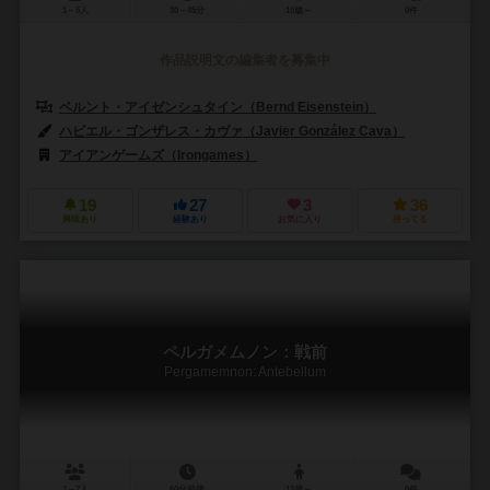
1～5人
30～45分
10歳～
0件
作品説明文の編集者を募集中
ベルント・アイゼンシュタイン（Bernd Eisenstein）
ハビエル・ゴンザレス・カヴァ（Javier González Cava）
アイアンゲームズ（Irongames）
19
27
3
36
興味あり
経験あり
お気に入り
持ってる
ペルガメムノン：戦前
Pergamemnon: Antebellum
2～7人
60分前後
12歳～
0件