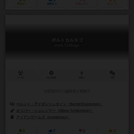
4
3
0
4
興味あり
経験あり
お気に入り
持ってる
ポルトカルタゴ
Porto Carthago
3～5人
90分前後
12歳～
0件
作品説明文の編集者を募集中
ベルント・アイゼンシュタイン（Bernd Eisenstein）
オリバー・シュレンマー（Oliver Schlemmer）
アイアンゲームズ（Irongames）
5
7
0
4