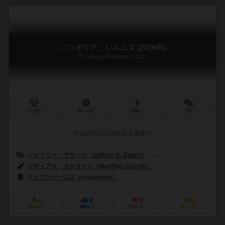
パンドリア：レルムズ (2019年)
Pandoria: Realms (2019)
2～4人
60～90分
10歳～
0件
作品説明文の編集者を募集中
ジェフリー・アラーズ（Jeffrey D. Allers）
ベルント・アイゼンシュタイン
マサイアス・カトライン（Matthias Catrein）
アイアンゲームズ（Irongames）
1
0
0
0
興味あり
経験あり
お気に入り
持ってる