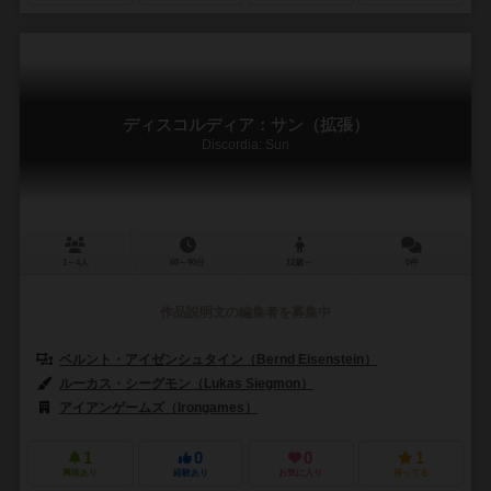
ディスコルディア：サン（拡張）
Discordia: Sun
1～4人
60～90分
12歳～
0件
作品説明文の編集者を募集中
ベルント・アイゼンシュタイン（Bernd Eisenstein）
ルーカス・シーグモン（Lukas Siegmon）
アイアンゲームズ（Irongames）
1
0
0
1
興味あり
経験あり
お気に入り
持ってる