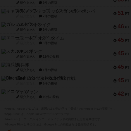
PT
紹介文あり
1件の投稿
キャプテン・フリップ：イスラ・ボンバ
51
PT
紹介文なし
2件の投稿
ガルフストライク
46
PT
紹介文あり
1件の投稿
エコーズ・オブ・タイム
45
PT
紹介文なし
8件の投稿
スカルキング
45
PT
紹介文あり
12件の投稿
海兵隊
45
PT
紹介文あり
1件の投稿
Bitter End ブタペスト救出作戦
45
PT
紹介文なし
1件の投稿
ドコジャン
42
PT
紹介文あり
10件の投稿
※Apple、Apple のロゴ は、米国および他の国々で登録されたApple Inc.の商標です。
※App Store は、Apple Inc.のサービスマークです。
※Android は、グーグル インコーポレイテッドの商標または登録商標です。
※Google Play とそのロゴは、Google Inc.の商標または登録商標です。