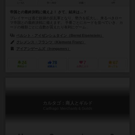
1～4人
30～45分
10歳～
6件
帝国との最終決戦に備えよ！ さて、結末は…？
プレイヤーは逃亡奴隷の反乱軍となり、勢力を拡大し、来るべきロー
マ帝国との最終決戦に備えます。 手番ごとにカードを並べていき、カ
ードの種類ごとに点数が貰えたり有利にゲーム...
ベルント・アイゼンシュタイン（Bernd Eisenstein）
クレメンス・フランツ（Klemens Franz）
アイアンゲームズ（Irongames）
24
78
7
67
興味あり
経験あり
お気に入り
持ってる
カルタゴ：商人とギルド
Carthago: Merchants & Guilds