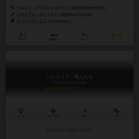
ベルント・アイゼンシュタイン（Bernd Eisenstein）
マサイアス・カトライン（Matthias Catrein）
アイアンゲームズ（Irongames）
5
9
1
19
興味あり
経験あり
お気に入り
持ってる
パンドリア：商人たち
Pandoria Merchants
6.1
1～4人
30～90分
8歳～
0件
作品説明文の編集者を募集中