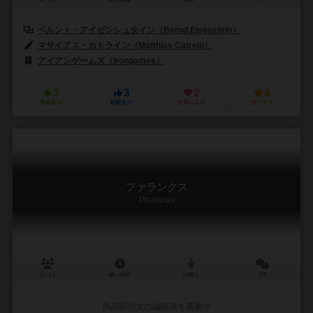
ベルント・アイゼンシュタイン（Bernd Eisenstein）
マサイアス・カトライン（Matthias Catrein）
アイアンゲームズ（Irongames）
3
3
2
6
興味あり
経験あり
お気に入り
持ってる
ファランクス
Phalanxx
1～4人
45～60分
12歳～
1件
作品説明文の編集者を募集中