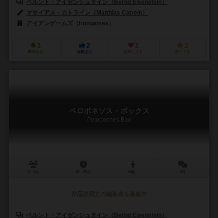
ベルント・アイゼンシュタイン（Bernd Eisenstein）
マサイアス・カトライン（Matthias Catrein）
アイアンゲームズ（Irongames）
1
2
1
2
興味あり
経験あり
お気に入り
持ってる
ペロポネソス・ボックス
Peloponnes Box
2～8人
45～60分
10歳～
0件
作品説明文の編集者を募集中
ベルント・アイゼンシュタイン（Bernd Eisenstein）