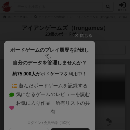
ログイン
ボドゲーマTOP
ボードゲームの検索
アイアンゲームズ（Irongames） 23個
アイアンゲームズ（Irongames）
23個のボードゲーム
閉じる
ボードゲームのプレイ履歴を記録し
検索メニュー
て、
自分のデータを管理しませんか？
約75,000人
がボドゲーマを利用中！
遊んだボードゲームを記録する
ディスコルディア
気になるゲームのレビューを読む
Discordia
6.5
お気に入り作品・所有リストの共
有
ログイン / 会員登録（10秒）
1～4人
60～90分
12歳～
6件