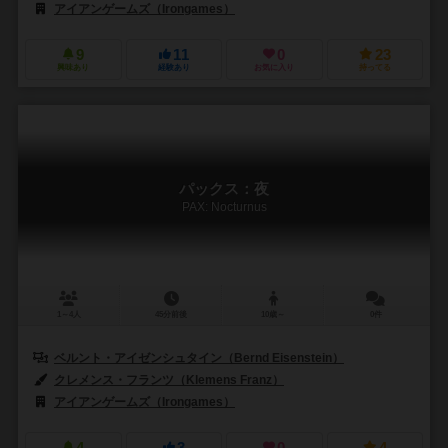
アイアンゲームズ（Irongames）
9
11
0
23
興味あり
経験あり
お気に入り
持ってる
パックス：夜
PAX: Nocturnus
1～4人
45分前後
10歳～
0件
ベルント・アイゼンシュタイン（Bernd Eisenstein）
クレメンス・フランツ（Klemens Franz）
アイアンゲームズ（Irongames）