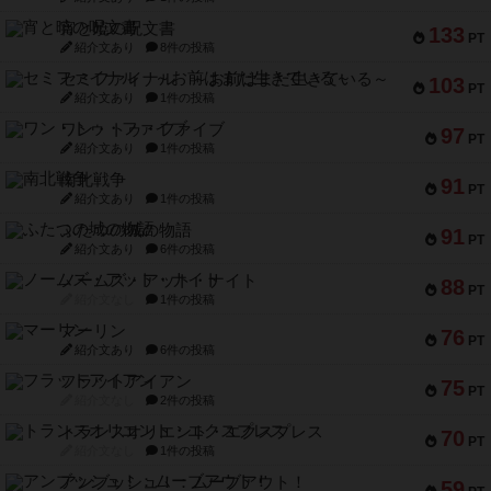
宵と暁の呪文書
133
PT
紹介文あり
8件の投稿
セミファイナル ～お前はまだ生きている～
103
PT
紹介文あり
1件の投稿
ワン・トゥ・ファイブ
97
PT
紹介文あり
1件の投稿
南北戦争
91
PT
紹介文あり
1件の投稿
ふたつの城の物語
91
PT
紹介文あり
6件の投稿
ノームズ・アット・ナイト
88
PT
紹介文なし
1件の投稿
マーリン
76
PT
紹介文あり
6件の投稿
フラットアイアン
75
PT
紹介文なし
2件の投稿
トランスオリエント・エクスプレス
70
PT
紹介文なし
1件の投稿
アンブッシュ！：ムーブアウト！
59