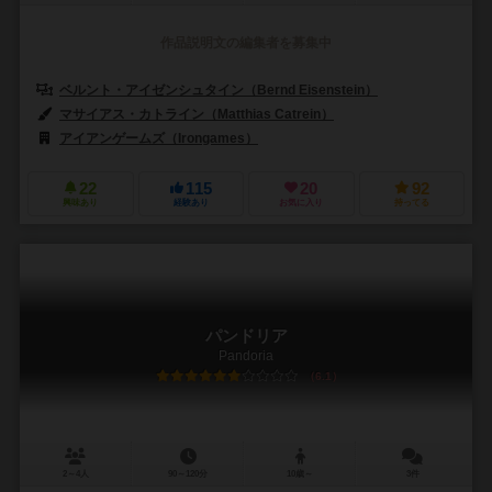
作品説明文の編集者を募集中
ベルント・アイゼンシュタイン（Bernd Eisenstein）
マサイアス・カトライン（Matthias Catrein）
アイアンゲームズ（Irongames）
22
115
20
92
興味あり
経験あり
お気に入り
持ってる
パンドリア
Pandoria
6.1
2～4人
90～120分
10歳～
3件