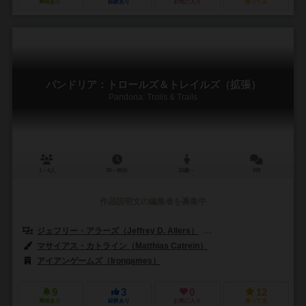
興味あり
経験あり
お気に入り
持ってる
パンドリア：トロールズ＆トレイルズ（拡張）
Pandoria: Trolls & Trails
1～4人
30～90分
10歳～
0件
作品説明文の編集者を募集中
ジェフリー・アラーズ（Jeffrey D. Allers）
ベルント・アイゼンシュタイン
マサイアス・カトライン（Matthias Catrein）
アイアンゲームズ（Irongames）
9
3
0
12
興味あり
経験あり
お気に入り
持ってる