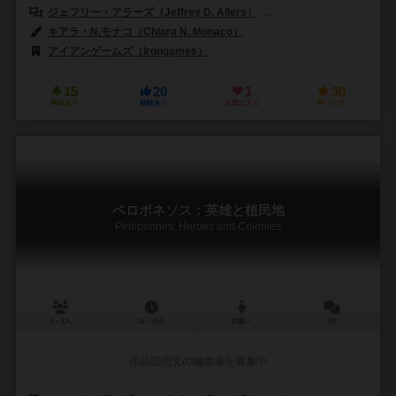
ジェフリー・アラーズ（Jeffrey D. Allers）
ベルント・アイゼンシュタイン
キアラ・N.モナコ（Chiara N. Monaco）
アイアンゲームズ（Irongames）
15
20
1
30
興味あり
経験あり
お気に入り
持ってる
ペロポネソス：英雄と植民地
Peloponnes: Heroes and Colonies
2～8人
45～60分
10歳～
0件
作品説明文の編集者を募集中