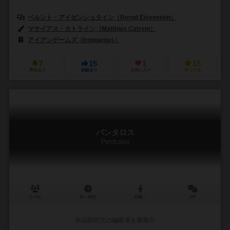
ベルント・アイゼンシュタイン（Bernd Eisenstein）
マサイアス・カトライン（Matthias Catrein）
アイアンゲームズ（Irongames）
7
15
1
15
興味あり
経験あり
お気に入り
持ってる
パンタロス
Panthalos
2～5人
60～90分
12歳～
0件
作品説明文の編集者を募集中