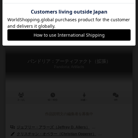
アイアンゲームズ（Irongames）
4
35
0
39
興味あり
経験あり
お気に入り
持ってる
パンドリア：アーティファクト（拡張）
Pandoria: Artifacts
2～4人
60～90分
10歳～
0件
作品説明文の編集者を募集中
ジェフリー・アラーズ（Jeffrey D. Allers）
ベルント・アイゼンシュタイン
クリスチャン・オペラー（Christian Opperer）
ルーカス・シーグモン（