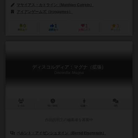
マサイアス・カトライン（Matthias Catrein）
アイアンゲームズ（Irongames）
0
1
1
1
興味あり
経験あり
お気に入り
持ってる
ディスコルディア：マグナ（拡張）
Discordia: Magna
1～4人
60～90分
12歳～
0件
作品説明文の編集者を募集中
ベルント・アイゼンシュタイン（Bernd Eisenstein）