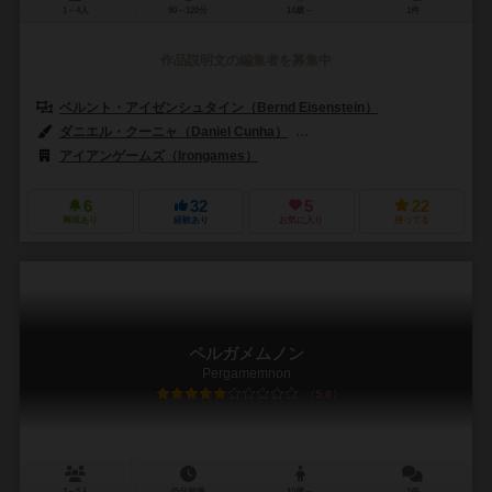
1～4人
90～120分
14歳～
1件
作品説明文の編集者を募集中
ベルント・アイゼンシュタイン（Bernd Eisenstein）
ダニエル・クーニャ（Daniel Cunha）
クレメンス・フランツ（Klemen
アイアンゲームズ（Irongames）
6
32
5
22
興味あり
経験あり
お気に入り
持ってる
ペルガメムノン
Pergamemnon
5.8
2～5人
45分前後
10歳～
1件