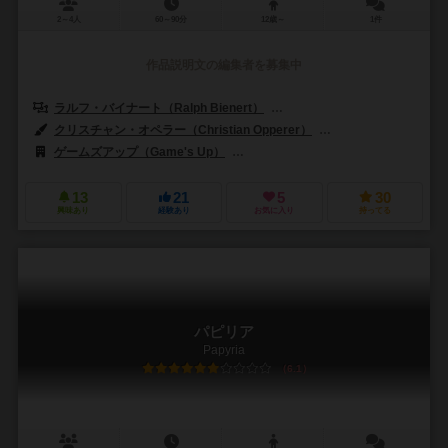
2～4人
60～90分
12歳～
1件
作品説明文の編集者を募集中
ラルフ・バイナート（Ralph Bienert）
ベルント・アイゼンシュタイン（Be
クリスチャン・オペラー（Christian Opperer）
オディッセアス・スタモ
ゲームズアップ（Game's Up）
アイアンゲームズ（Irongames）
13
21
5
30
興味あり
経験あり
お気に入り
持ってる
パピリア
Papyria
6.1