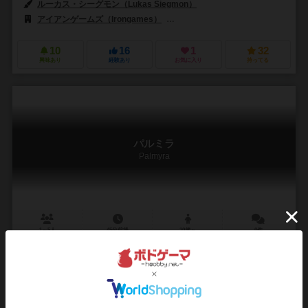
ルーカス・シーグモン（Lukas Siegmon）
アイアンゲームズ（Irongames）
マルディタ ゲームズ（Maldito Ga
10
16
1
32
興味あり
経験あり
お気に入り
持ってる
パルミラ
Palmyra
1～5人
45分前後
10歳～
0件
作品説明文の編集者を募集中
ベルント・アイゼンシュタイン（Bernd Eisenstein）
クレメンス・フランツ（Klemens Franz）