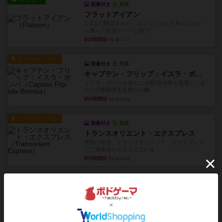
画像付き
充実
フラットアイアン
1~2人に限定された、エンジンビルド系のシステ
ム選んだ企業ボードに街で...
約2時間前
by あくり
ルール/インスト
画像付き
充実
キャプテン・フリップ：イスラ・ボンバ
イスラ・ボンバを探しに出航!潜水艦を装備し、あ
なたの乗組員を監獄から解...
約5時間前
by jurong
ルール/インスト
画像付き
充実
トランスオリエント・エクスプレス
乗客の皆様、トランスオリエント・エクスプレス
にご乗車ありがとうございま...
約5時間前
by jurong
レビュー
画像付き
充実
フラットアイアン
世界に浸れる度 ☆☆☆☆★楽しさ ☆☆☆☆★
タイパ ☆☆☆☆☆マンハッ...
約7時間前
by DKnewyork