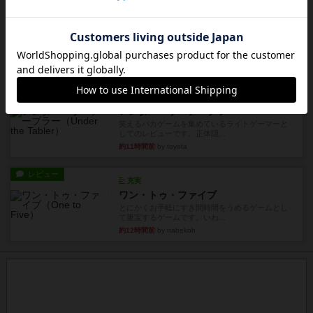
レビュー
花火：スターマイン
自分のカードは見えず他のプレイヤーのカードが
見える状態でカードを教えた...
約8時間前
by mob567
レビュー
充実
アンダー・ザ・テーブラー
笑えるバカゲームを集めているライトゲーマーと
してのレビューです。正体隠...
約11時間前
by toyota
レビュー
充実
ワン・トゥ・ファイブ
とにかくお手軽にすき間時間をうめるゲームとし
て重宝するゲームです。いわ...
約12時間前
by nabekoh