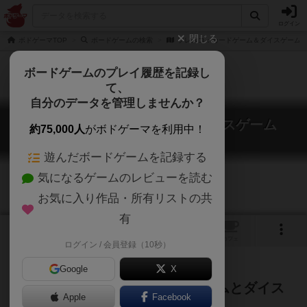
ログイン
閉じる
ボドゲーマTOP
ボードゲームの検索
フレスコ：カードゲーム＆ダイスゲーム
ボードゲームのプレイ履歴を記録し
て、
自分のデータを管理しませんか？
フレスコ：カードゲーム＆ダイスゲーム
約75,000人
がボドゲーマを利用中！
Fresco: Card & Dice Game
遊んだボードゲームを記録する
気になるゲームのレビューを読む
お気に入り作品・所有リストの共
有
1
トップ
画像
動画
レビュー
カフェ
ログイン / 会員登録（10秒）
Google
X
フレスコを題材にしたカードゲームとダイス
Apple
Facebook
ゲームの二本立て！