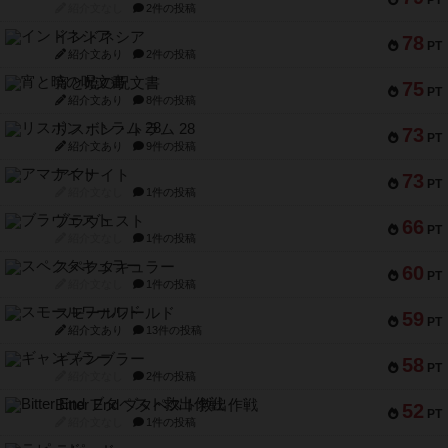
PT
紹介文なし
2件の投稿
インドネシア
78
PT
紹介文あり
2件の投稿
宵と暁の呪文書
75
PT
紹介文あり
8件の投稿
リスボン・トラム 28
73
PT
紹介文あり
9件の投稿
アマナイト
73
PT
紹介文なし
1件の投稿
ブラヴェスト
66
PT
紹介文なし
1件の投稿
スペクタキュラー
60
PT
紹介文なし
1件の投稿
スモールワールド
59
PT
紹介文あり
13件の投稿
ギャンブラー
58
PT
紹介文なし
2件の投稿
Bitter End ブタペスト救出作戦
52
PT
紹介文なし
1件の投稿