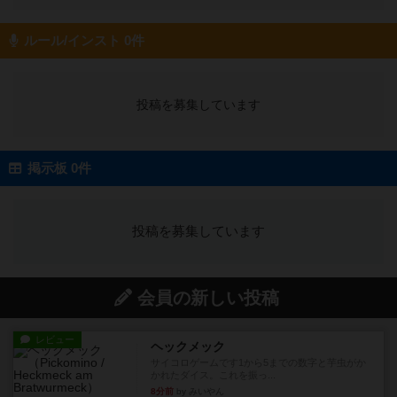
ルール/インスト 0件
投稿を募集しています
掲示板 0件
投稿を募集しています
会員の新しい投稿
レビュー
ヘックメック
サイコロゲームです1から5までの数字と芋虫がか
かれたダイス。これを振っ...
8分前
by みいやん