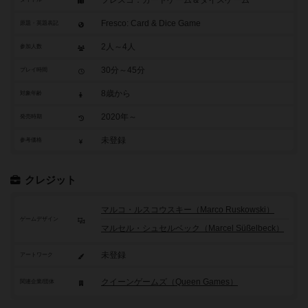
フレスコ：カードゲーム＆ダイスゲーム
Fresco: Card & Dice Game
原題・英題表記
2人～4人
参加人数
30分～45分
プレイ時間
8歳から
対象年齢
2020年～
発売時期
未登録
参考価格
クレジット
マルコ・ルスコウスキー（Marco Ruskowski）
ゲームデザイン
マルセル・シュセルベック（Marcel Süßelbeck）
未登録
アートワーク
クイーンゲームズ（Queen Games）
関連企業/団体