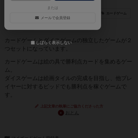
または
二本立て
ダイスゲーム
サイコロ
カードゲーム
メールで会員登録
特殊ダイス
カードゲームとダイスゲームの独立したゲームが２
しばらく表示しない
つセットになっています。
カードゲームは絵の具で勝利点カードを集めるゲー
ム。
ダイスゲームは絵画タイルの完成を目指し、他プレ
イヤーに対するビッドでも勝利点を稼ぐゲームで
す。
上記文章の執筆にご協力くださった方
おとん