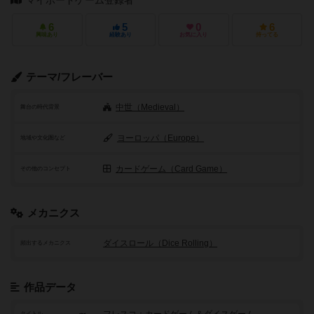
マイボードゲーム登録者
6
5
0
6
興味あり
経験あり
お気に入り
持ってる
テーマ/フレーバー
中世（Medieval）
舞台の時代背景
ヨーロッパ（Europe）
地域や文化圏など
カードゲーム（Card Game）
その他のコンセプト
メカニクス
ダイスロール（Dice Rolling）
頻出するメカニクス
作品データ
タイトル