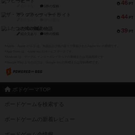
ラピード
46
PT
紹介文なし
1件の投稿
ザ・フラッフィー・ライト
44
PT
紹介文なし
0件の投稿
ふたつの城の物語
39
PT
紹介文あり
6件の投稿
※Apple、Apple のロゴ は、米国および他の国々で登録されたApple Inc.の商標です。
※App Store は、Apple Inc.のサービスマークです。
※Android は、グーグル インコーポレイテッドの商標または登録商標です。
※Google Play とそのロゴは、Google Inc.の商標または登録商標です。
ボドゲーマTOP
ボードゲームを検索する
ボードゲームの新着レビュー
ボードゲーム会情報