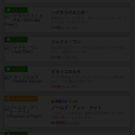
レビュー
ハゲタカのえじき
超有名なゲームですが、初めてプレイしました。1
から15までのカードがプ...
16分前
by みいやん
レビュー
ジャスト・ワン
まぁ面白かった‼️よくテレビとかのバラエティなん
かで、お題がわからずに...
21分前
by みいやん
レビュー
ピタッコカルタ
ボドゲ相席会でプレイしましたひらがなが書かれ
たカードを2枚まで手をつけ...
29分前
by みいやん
ルール/インスト
画像付き
充実
ノームズ・アット・ナイト
ベネボレンス女王は、忠実な臣民を称えるための
祝宴を開こうとしています。...
約1時間前
by jurong
レビュー