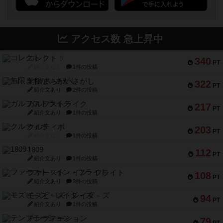
アクセス数 急上昇中
コレクト！
340
PT
紹介文なし
1件の投稿
無限まちがいさがし
322
PT
紹介文あり
2件の投稿
ガルフストライク
217
PT
紹介文あり
1件の投稿
クルティボ
203
PT
紹介文なし
1件の投稿
1809
112
PT
紹介文あり
1件の投稿
ファースト・イン・フライト
108
PT
紹介文あり
3件の投稿
モズビ－ズ・レイダ－ズ
94
PT
紹介文あり
1件の投稿
テンプテーション
79