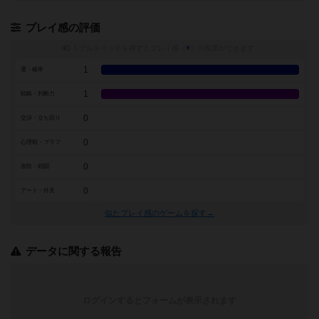
プレイ感の評価
トグルスイッチを押すとプレイ感（
※
）の投票ができます
1
運・確率
1
戦略・判断力
0
交渉・立ち回り
0
心理戦・ブラフ
0
攻防・戦闘
0
アート・外見
似たプレイ感のゲームを探す→
データに関する報告
ログインするとフォームが表示されます