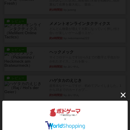
目的あなたの店先に農産物の木箱を戦略的に積み
重ねて在庫を最大化し、競合...
約3時間前
by jurong
レビュー
メメントオンラインタクティクス
どんどん物量が増えて大変になっていく押し付け
合いが楽しいゲーム盛り上が...
約4時間前
by nekomanma222
レビュー
ヘックメック
サイコロゲームです1から5までの数字と芋虫がか
かれたダイス。これを振っ...
約5時間前
by みいやん
レビュー
ハゲタカのえじき
超有名なゲームですが、初めてプレイしました。1
から15までのカードがプ...
約5時間前
by みいやん
レビュー
ジャスト・ワン
まぁ面白かった‼️よくテレビとかのバラエティなん
かで、お題がわからずに...
約5時間前
by みいやん