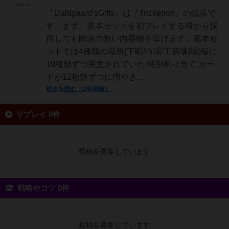
chaco
『Dahlgaard'sGifts』は『Trickerion』の拡張で
す。まず、基本セットを初プレイする時から採
用しても問題の無い内容物を挙げます。基本セ
ットでは4種類の場所(下町/市場/工房/劇場)毎に
10種類ずつ用意されていた‘特別割り当て’カー
ドが12種類ずつに増やさ...
続きを読む（2年弱前）
リプレイ 0件
投稿を募集しています
戦略やコツ 0件
投稿を募集しています