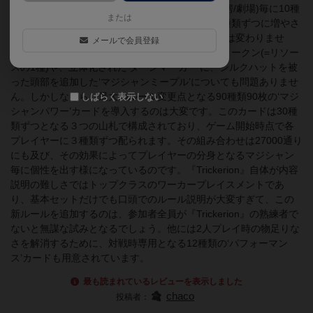
ます。基本セットでは 4種類の場所(下町/市場/工房/劇場)毎に10種
または
類ずつ用意されていた‘特別割り当て’カードが12種類ずつに増やさ
れているので、追加された８枚は加えても難易度は変わりませ
メールで会員登録
ん。また、基本セットには25個しか無い‘かけら’トークン(=リソー
スの1種)や、立体化された‘ターンマーカー’に、シルクハットを被
った頭部を追加した‘マジシャンミープル’についても問題ありませ
ん。しかしながら、最大のルール変更点となる90種類90枚の‘マジ
しばらく表示しない
シャンパワー’カードを導入するのは大変です。このカードは30種
類ずつとなる３つの山札で構成されており、ゲーム開始時点で各
プレイヤーに３種類ずつ配られます。その組み合わせは27000通り
にも及び、その効果によってプレイヤーの分身となるマジシャン
毎に個性を出す様になっているのです。『Trickerion』自体が内容
説明の難しさではトップクラスのワーカープレイスメントであ
り、基本セットだけでも口頭でのルール説明が大変すぎて、この
新ルールを追加するのは、参加者全員が『Trickerion』の熟練者で
ないと無謀な試みとなるでしょう。他には2人プレイ時の物足りな
さを解消するために、対戦時専用となる12種類の‘パフォーマン
ス’カードも用意されています。
最も読まれているレビューを表示しました
chaco
投稿者：