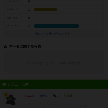
0
交渉・立ち回り
1
心理戦・ブラフ
0
攻防・戦闘
2
アート・外見
似たプレイ感のゲームを探す→
データに関する報告
ログインするとフォームが表示されます
レビュー 1件
神
202名
0名
0
充実