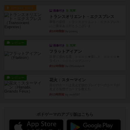
ルール/インスト
画像付き
充実
トランスオリエント・エクスプレス
乗客の皆様、トランスオリエント・エクスプレス
にご乗車ありがとうございま...
約10時間前
by jurong
レビュー
画像付き
充実
フラットアイアン
世界に浸れる度 ☆☆☆☆★楽しさ ☆☆☆☆★
タイパ ☆☆☆☆☆マンハッ...
約12時間前
by DKnewyork
レビュー
花火：スターマイン
自分のカードは見えず他のプレイヤーのカードが
見える状態でカードを教えた...
約13時間前
by mob567
ボドゲーマのアプリ版はこちら