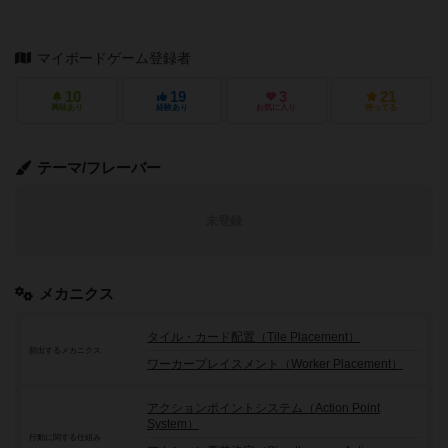
マイボードゲーム登録者
10
19
3
21
興味あり
経験あり
お気に入り
持ってる
テーマ/フレーバー
未登録
メカニクス
タイル・カード配置（Tile Placement）
頻出するメカニクス
ワーカープレイスメント（Worker Placement）
アクションポイントシステム（Action Point
System）
行動に関する仕組み