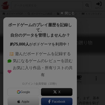
ログイン
閉じる
ボドゲーマTOP
ボードゲームの検索
トリッケリオン
トリッケリオン：
ボードゲームのプレイ履歴を記録し
て、
自分のデータを管理しませんか？
トリッケリオン：ダルガードの贈り物
約75,000人
がボドゲーマを利用中！
Trickerion: Dahlgaard's Gifts
遊んだボードゲームを記録する
気になるゲームのレビューを読む
お気に入り作品・所有リストの共
有
1
1
2
トップ
画像
動画
レビュー
カフェ
ログイン / 会員登録（10秒）
Google
X
『Dahlgaard's Gifts』は『Trickerion』の拡張です。まず、基本
Apple
Facebook
セットを初プレイする時から採用しても問題の無い内容物を挙げ