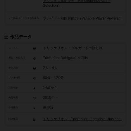
アクション事前決定（Simultaneous Action
Selection）
プレイヤー別固有能力（Variable Player Powers）
その他のメカニクスや仕組み
作品データ
トリッケリオン：ダルガードの贈り物
タイトル
Trickerion: Dahlgaard's Gifts
原題・英題表記
2人～4人
参加人数
60分～120分
プレイ時間
14歳から
対象年齢
2015年～
発売時期
未登録
参考価格
トリッケリオン（Trickerion: Legends of Illusion）
関連作品