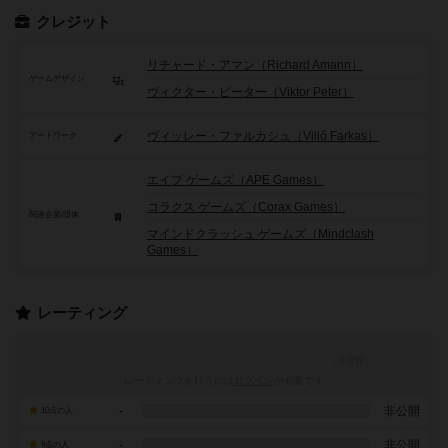
クレジット
リチャード・アマン（Richard Amann）
ゲームデザイン
ヴィクター・ピーター（Viktor Peter）
ヴィッレー・ファルカシュ（Villő Farkas）
アートワーク
エイプ ゲームズ（APE Games）
コラクス ゲームズ（Corax Games）
関連企業/団体
マインドクラッシュ ゲームズ（Mindclash
Games）
レーティング
レーティングを行うには
ログイン
が必要です
-
非公開
10点の人
-
非公開
9点の人