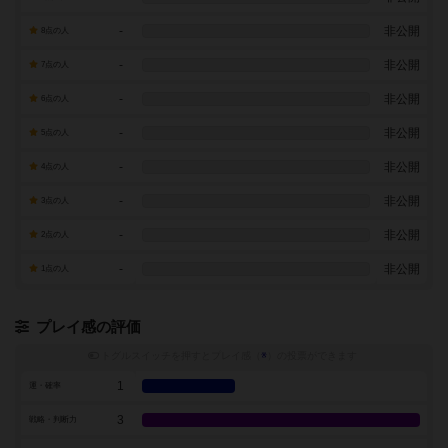
-
非公開
8点の人
-
非公開
7点の人
-
非公開
6点の人
-
非公開
5点の人
-
非公開
4点の人
-
非公開
3点の人
-
非公開
2点の人
-
非公開
1点の人
プレイ感の評価
トグルスイッチを押すとプレイ感（
※
）の投票ができます
1
運・確率
3
戦略・判断力