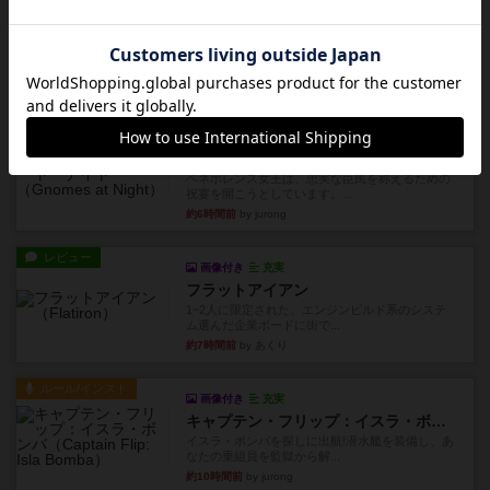
レビュー
ピタッコカルタ
ボドゲ相席会でプレイしましたひらがなが書かれ
たカードを2枚まで手をつけ...
約6時間前
by みいやん
ルール/インスト
画像付き
充実
ノームズ・アット・ナイト
ベネボレンス女王は、忠実な臣民を称えるための
祝宴を開こうとしています。...
約6時間前
by jurong
レビュー
画像付き
充実
フラットアイアン
1~2人に限定された、エンジンビルド系のシステ
ム選んだ企業ボードに街で...
約7時間前
by あくり
ルール/インスト
画像付き
充実
キャプテン・フリップ：イスラ・ボンバ
イスラ・ボンバを探しに出航!潜水艦を装備し、あ
なたの乗組員を監獄から解...
約10時間前
by jurong