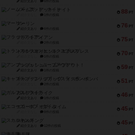
紹介文あり
6件の投稿
ノームズ・アット・ナイト
88
PT
紹介文なし
1件の投稿
マーリン
76
PT
紹介文あり
6件の投稿
フラットアイアン
75
PT
紹介文なし
2件の投稿
トランスオリエント・エクスプレス
70
PT
紹介文なし
1件の投稿
アンブッシュ！：ムーブアウト！
59
PT
紹介文あり
1件の投稿
キャプテン・フリップ：イスラ・ボンバ
51
PT
紹介文なし
2件の投稿
ガルフストライク
46
PT
紹介文あり
1件の投稿
エコーズ・オブ・タイム
45
PT
紹介文なし
8件の投稿
スカルキング
45
PT
紹介文あり
12件の投稿
海兵隊