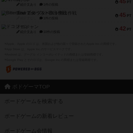
45
PT
紹介文あり
1件の投稿
Bitter End ブタペスト救出作戦
45
PT
紹介文なし
1件の投稿
ドコジャン
42
PT
紹介文あり
10件の投稿
※Apple、Apple のロゴ は、米国および他の国々で登録されたApple Inc.の商標です。
※App Store は、Apple Inc.のサービスマークです。
※Android は、グーグル インコーポレイテッドの商標または登録商標です。
※Google Play とそのロゴは、Google Inc.の商標または登録商標です。
ボドゲーマTOP
ボードゲームを検索する
ボードゲームの新着レビュー
ボードゲーム会情報