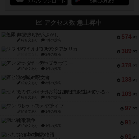
アクセス数 急上昇中
無限まちがいさがし
574
PT
紹介文あり
2件の投稿
リワイルド：サウスアメリカ
389
PT
紹介文なし
2件の投稿
アンダー・ザ・テーブラー
378
PT
紹介文あり
1件の投稿
宵と暁の呪文書
133
PT
紹介文あり
8件の投稿
セミファイナル ～お前はまだ生きている～
103
PT
紹介文あり
1件の投稿
ワン・トゥ・ファイブ
97
PT
紹介文あり
1件の投稿
南北戦争
91
PT
紹介文あり
1件の投稿
ふたつの城の物語
91
PT