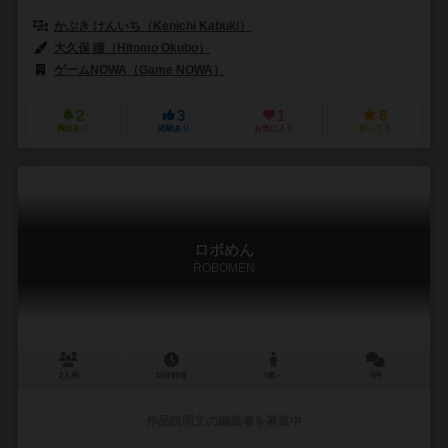
かぶき けんいち（Kenichi Kabuki）
大久保 瞳（Hitomo Okubo）
ゲームNOWA（Game NOWA）
2
3
1
8
興味あり
経験あり
お気に入り
持ってる
ロボめん
ROBOMEN
2人用
15分前後
7歳～
0件
作品説明文の編集者を募集中