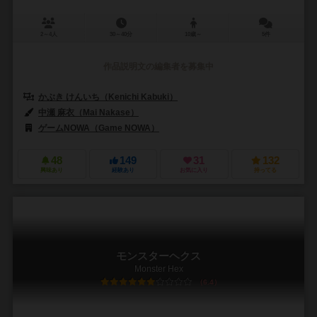
2～4人
30～40分
10歳～
5件
作品説明文の編集者を募集中
かぶき けんいち（Kenichi Kabuki）
中瀬 麻衣（Mai Nakase）
ゲームNOWA（Game NOWA）
48
149
31
132
興味あり
経験あり
お気に入り
持ってる
モンスターヘクス
Monster Hex
6.4