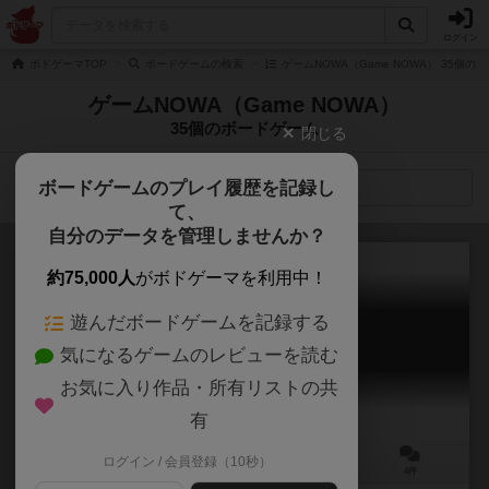
ログイン
ボドゲーマTOP
ボードゲームの検索
ゲームNOWA（Game NOWA） 35個の
ゲームNOWA（Game NOWA）
35個のボードゲーム
閉じる
ボードゲームのプレイ履歴を記録し
検索メニュー
て、
自分のデータを管理しませんか？
約75,000人
がボドゲーマを利用中！
遊んだボードゲームを記録する
ドッグタッグトリック
気になるゲームのレビューを読む
Dog Tag Trick
5.8
お気に入り作品・所有リストの共
有
ログイン / 会員登録（10秒）
3～5人
20～30分
8歳～
4件