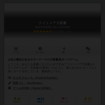
ナイトメア大富豪
NIGHTMARE MILLIONAIRE
6.0
2～4人
20～30分
8歳～
4件
山札の概念があるホラーテーマの大富豪系ボードゲーム
ようこそ…あなたも富豪になりたいのですね？ ナイトメア大富豪はト
ランプゲームの「大富豪(大貧民)」のように、場に出されたカードより
強いカードを出していき、最終的にいかに...
かぶき けんいち（Kenichi Kabuki）
別府 さい（Sai Beppu）
ゲームNOWA（Game NOWA）
40
62
7
50
興味あり
経験あり
お気に入り
持ってる