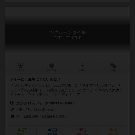
ツクルテンタイル
TOTAL TEN TILE
2～4人
20～30分
8歳～
2件
ラミーにも麻雀にもない面白さ
『ツクルテンタイル』は、2022年の9月に「フルアクリル限定版」と
して10部のみ製作し、お陰様で完売となったゲームNOWAの人気カー
ドゲーム『ツクルテン』（2021年）を、ア...
かぶき けんいち（Kenichi Kabuki）
別府 さい（Sai Beppu）
ゲームNOWA（Game NOWA）
27
30
5
4
興味あり
経験あり
お気に入り
持ってる