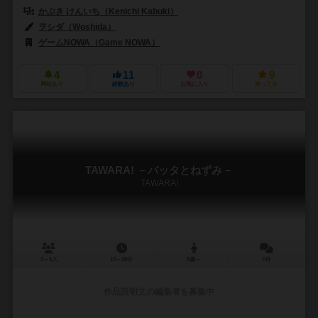
かぶき けんいち（Kenichi Kabuki）
ヲシダ（Woshida）
ゲームNOWA（Game NOWA）
4
11
0
9
興味あり
経験あり
お気に入り
持ってる
TAWARA! －バッタとねずみ－
TAWARA!
3～6人
10～20分
8歳～
0件
作品説明文の編集者を募集中