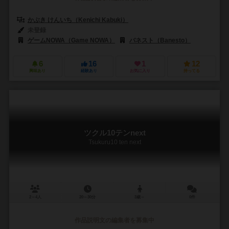
かぶき けんいち（Kenichi Kabuki）
未登録
ゲームNOWA（Game NOWA）
バネスト（Banesto）
6
16
1
12
興味あり
経験あり
お気に入り
持ってる
ツクル10テンnext
Tsukuru10 ten next
2～4人
20～30分
3歳～
0件
作品説明文の編集者を募集中