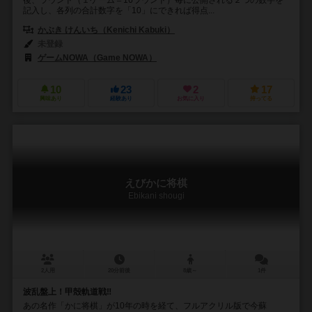
後、ラウンド（１ゲーム＝16ラウンド）毎に公開される２つの数字を
記入し、各列の合計数字を「10」にできれば得点...
かぶき けんいち（Kenichi Kabuki）
未登録
ゲームNOWA（Game NOWA）
10
23
2
17
興味あり
経験あり
お気に入り
持ってる
えびかに将棋
Ebikani shougi
2人用
20分前後
8歳～
1件
波乱盤上！甲殻軌道戦‼
あの名作「かに将棋」が10年の時を経て、フルアクリル版で今蘇