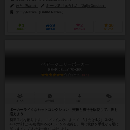
わと（Wato）
おーつぼ じゅうじん（Jujin Otsubo）
ゲームNOWA（Game NOWA）
1
29
2
30
興味あり
経験あり
お気に入り
持ってる
ベアージェリーポーカー
BEAR JELLY POKER
6.1
2～4人
20分前後
8歳～
1件
ポーカーライクなセットコレクション 交換と獲得を駆使して、役を
揃えよう
初期手札を配ります。（プレイ人数によって、3または4枚） 3×3か
4×4の場札から縦横斜めの1ラインを獲得し、同じ枚数を手札から場に
戻します。 これを1手番ずつ繰り返し、...