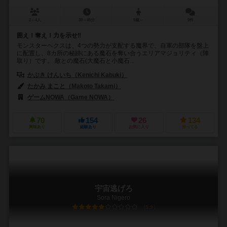
2～4人
30～45分
9歳～
9件
囲え！奪え！力を示せ‼
モンスターヘクスは、4つの勢力が支配する魔界で、自軍の部隊を盤上
に配置し、8カ所の秘跡にある魔石を奪い合うエリアマジョリティ（陣
取り）です。 敵との魔石(大魔石と小魔石...
かぶき けんいち（Kenichi Kabuki）
たかみ まこと（Makoto Takami）
ゲームNOWA（Game NOWA）
70
154
26
134
興味あり
経験あり
お気に入り
持ってる
宇宙逃げろ
Sora Nigero
5.9