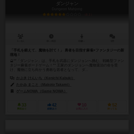
ダンジャン
Dungeon Mahjong
6.1
1～4人
30～45分
10歳～
5件
「手札を鍛えて、魔物を討て！」 勇者を目指す麻雀×ファンタジーの新
境地！
🔮**「ダンジャン」は、手札を武器にダンジョンへ挑む、戦略型ファン
タジー麻雀ボードゲーム！** 王家のダンジョンへ魔物退治の命を受
け、魔物に立ち向かう勇敢な若者となって、ダ...
かぶき けんいち（Kenichi Kabuki）
たかみ まこと（Makoto Takami）
ゲームNOWA（Game NOWA）
33
42
10
52
興味あり
経験あり
お気に入り
持ってる