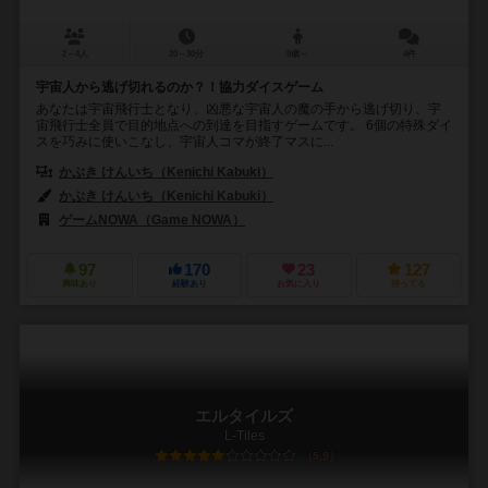
2～4人
20～30分
9歳～
4件
宇宙人から逃げ切れるのか？！協力ダイスゲーム
あなたは宇宙飛行士となり、凶悪な宇宙人の魔の手から逃げ切り、宇
宙飛行士全員で目的地点への到達を目指すゲームです。 6個の特殊ダイ
スを巧みに使いこなし、宇宙人コマが終了マスに...
かぶき けんいち（Kenichi Kabuki）
かぶき けんいち（Kenichi Kabuki）
ゲームNOWA（Game NOWA）
97
170
23
127
興味あり
経験あり
お気に入り
持ってる
エルタイルズ
L-Tiles
5.9