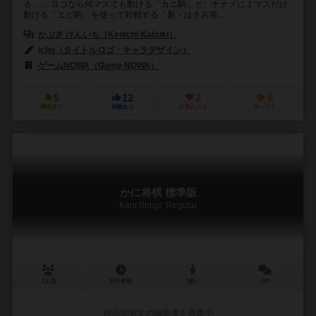
る…… ヨコなら何マスでも動ける「カニ駒」と、ナナメに１マスだけ
動ける「エビ駒」を使って対戦する「新・はさみ将...
かぶき けんいち（Kenichi Kabuki）
icho（タイトルロゴ・キャラデザイン）
ゲームNOWA（Game NOWA）
5
12
2
8
興味あり
経験あり
お気に入り
持ってる
かに将棋 標準版
Kani Shogi: Regular
2人用
30分前後
7歳～
0件
作品説明文の編集者を募集中