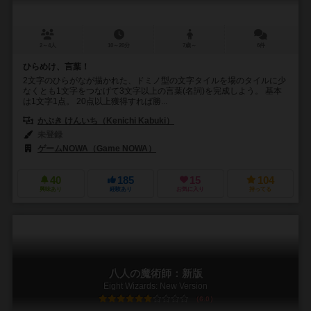
2～4人
10～20分
7歳～
6件
ひらめけ、言葉！
2文字のひらがなが描かれた、ドミノ型の文字タイルを場のタイルに少
なくとも1文字をつなげて3文字以上の言葉(名詞)を完成しよう。 基本
は1文字1点。 20点以上獲得すれば勝...
かぶき けんいち（Kenichi Kabuki）
未登録
ゲームNOWA（Game NOWA）
40
185
15
104
興味あり
経験あり
お気に入り
持ってる
八人の魔術師：新版
Eight Wizards: New Version
6.0