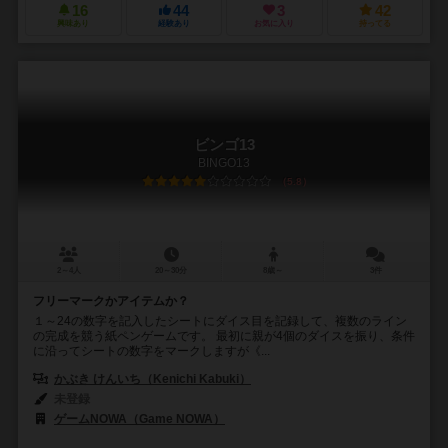
16
44
3
42
興味あり
経験あり
お気に入り
持ってる
ビンゴ13
BINGO13
5.8
2～4人
20～30分
8歳～
3件
フリーマークかアイテムか？
１～24の数字を記入したシートにダイス目を記録して、複数のライン
の完成を競う紙ペンゲームです。 最初に親が4個のダイスを振り、条件
に沿ってシートの数字をマークしますが《...
かぶき けんいち（Kenichi Kabuki）
未登録
ゲームNOWA（Game NOWA）