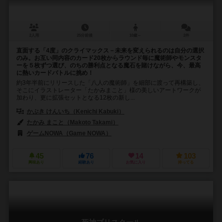
2人用
25分前後
10歳～
2件
直面する「4度」のクライマックス－未来を変えられるのは自分の選択
のみ。お互い同内容のカード20枚からラウンド毎に魔術師やモンスタ
ーを５枚ずつ選び、のちの勝利点となる魔石を賭けながら、今、最高
に熱いカードバトルに挑め！
約3年半前にリリースした「八人の魔術師」を細部に渡って再構築し、
そこにイラストレーター「たかみまこと」様の美しいアートワークが
加わり、更に拡張セットとなる12枚の新し...
かぶき けんいち（Kenichi Kabuki）
たかみ まこと（Makoto Takami）
ゲームNOWA（Game NOWA）
45
76
14
103
興味あり
経験あり
お気に入り
持ってる