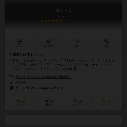
キンドロ
Kindoro
6.1
2～5人
20～30分
8歳～
3件
金庫破りは捕まらない‼
本作は『金庫泥棒』がテーマのただでは終わらないラダークライミン
グ（大富豪、ゴーアウト等）ゲームです。 手番ではカードをプレイ
（１枚or３枚出し）するか、パス（場or山札...
かぶき けんいち（Kenichi Kabuki）
未登録
ゲームNOWA（Game NOWA）
12
30
10
27
興味あり
経験あり
お気に入り
持ってる