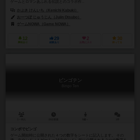
ゲームとロマンあふれる伝説とのコラボ作...
かぶき けんいち（Kenichi Kabuki）
おーつぼ じゅうじん（Jujin Otsubo）
ゲームNOWA（Game NOWA）
12
29
2
30
興味あり
経験あり
お気に入り
持ってる
ビンゴテン
Bingo Ten
1～99人
20分前後
8歳～
1件
コンボでビンゴ
ゲーム開始時に公開された４つの数字をシートに記入します。 その