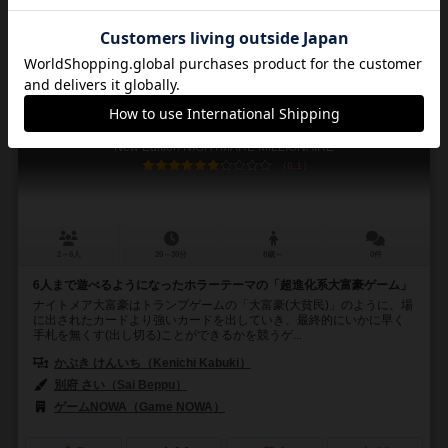
興味あり
経験あり
お気に入り
持ってる
新版ナイトメア大富豪
New Edition NIGHTMARE MILLIONAIRE
6.1
2～6人
20～30分
8歳～
0件
6人まで遊べるようになったホラーテーマの「超進化系大富豪ゲーム」
ナイトメア大富豪はトランプゲームの「大富豪(大貧民)」のように、場
に出されたカードより強いカードを出していき、最終的にいかに早く
手札を無くす(出し切る)ことができるかを競うゲ...
かぶき けんいち（Kenichi Kabuki）
別府 さい（Sai Beppu）
ゲームNOWA（Game NOWA）