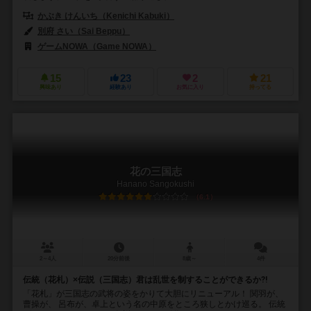
かぶき けんいち（Kenichi Kabuki）
別府 さい（Sai Beppu）
ゲームNOWA（Game NOWA）
15
23
2
21
興味あり
経験あり
お気に入り
持ってる
花の三国志
Hanano Sangokushi
6.1
2～4人
20分前後
8歳～
4件
伝統（花札）×伝説（三国志）君は乱世を制することができるか⁈
「花札」が三国志の武将の姿をかりて大胆にリニューアル！ 関羽が、
曹操が、 呂布が、卓上という名の中原をところ狭しとかけ巡る。 伝統