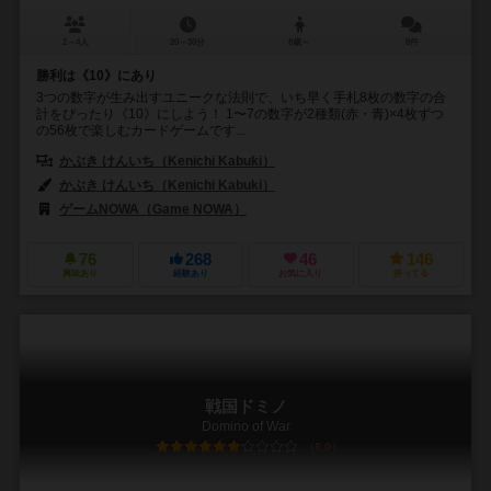
2～4人
20～30分
8歳～
8件
勝利は《10》にあり
3つの数字が生み出すユニークな法則で、いち早く手札8枚の数字の合
計をぴったり《10》にしよう！ 1〜7の数字が2種類(赤・青)×4枚ずつ
の56枚で楽しむカードゲームです...
かぶき けんいち（Kenichi Kabuki）
かぶき けんいち（Kenichi Kabuki）
ゲームNOWA（Game NOWA）
76
268
46
146
興味あり
経験あり
お気に入り
持ってる
戦国ドミノ
Domino of War
6.0