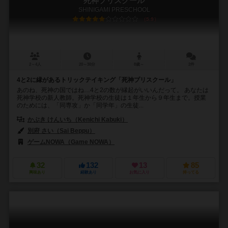
死神プリスクール
SHINIGAMI PRESCHOOL
5.9
2～4人
20～30分
8歳～
2件
4と2に縁があるトリックテイキング「死神プリスクール」
あのね、死神の国ではね…4と2の数が縁起がいいんだって。 あなたは
死神学校の新人教師。死神学校の生徒は１年生から９年生まで。授業
のためには、「同専攻」か「同学年」の生徒...
かぶき けんいち（Kenichi Kabuki）
別府 さい（Sai Beppu）
ゲームNOWA（Game NOWA）
32
132
13
85
興味あり
経験あり
お気に入り
持ってる