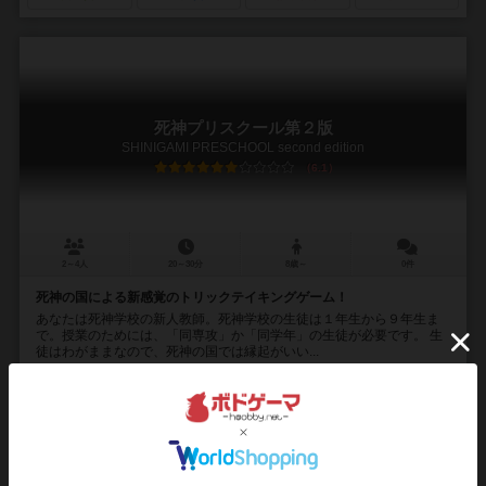
死神プリスクール第２版
SHINIGAMI PRESCHOOL second edition
6.1
2～4人
20～30分
8歳～
0件
死神の国による新感覚のトリックテイキングゲーム！
あなたは死神学校の新人教師。死神学校の生徒は１年生から９年生ま
で。授業のためには、「同専攻」か「同学年」の生徒が必要です。 生
徒はわがままなので、死神の国では縁起がいい...
かぶき けんいち（Kenichi Kabuki）
別府 さい（Sai Beppu）
ゲームNOWA（Game NOWA）
8
32
5
36