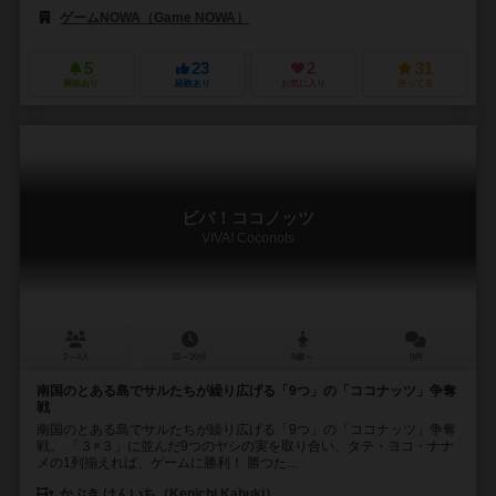
ゲームNOWA（Game NOWA）
5
23
2
31
興味あり
経験あり
お気に入り
持ってる
ビバ！ココノッツ
VIVA! Coconots
2～4人
15～20分
9歳～
0件
南国のとある島でサルたちが繰り広げる「9つ」の「ココナッツ」争奪
戦
南国のとある島でサルたちが繰り広げる「9つ」の「ココナッツ」争奪
戦。 「３×３」に並んだ9つのヤシの実を取り合い、タテ・ヨコ・ナナ
メの1列揃えれば、ゲームに勝利！ 勝つた...
かぶき けんいち（Kenichi Kabuki）