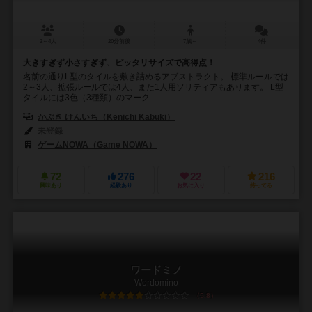
2～4人
20分前後
7歳～
4件
大きすぎず小さすぎず、ピッタリサイズで高得点！
名前の通りL型のタイルを敷き詰めるアブストラクト。 標準ルールでは
2～3人、拡張ルールでは4人、また1人用ソリティアもあります。 L型
タイルには3色（3種類）のマーク...
かぶき けんいち（Kenichi Kabuki）
未登録
ゲームNOWA（Game NOWA）
72
276
22
216
興味あり
経験あり
お気に入り
持ってる
ワードミノ
Wordomino
5.8