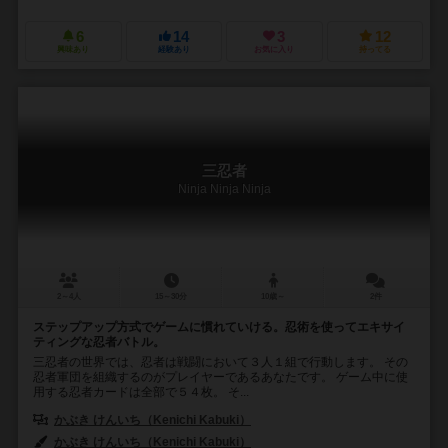
6
14
3
12
興味あり
経験あり
お気に入り
持ってる
三忍者
Ninja Ninja Ninja
2～4人
15～30分
10歳～
2件
ステップアップ方式でゲームに慣れていける。忍術を使ってエキサイ
ティングな忍者バトル。
三忍者の世界では、忍者は戦闘において３人１組で行動します。 その
忍者軍団を組織するのがプレイヤーであるあなたです。 ゲーム中に使
用する忍者カードは全部で５４枚。 そ...
かぶき けんいち（Kenichi Kabuki）
かぶき けんいち（Kenichi Kabuki）