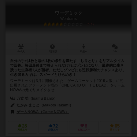
ワーデミック
Wordemic
5.9
4～8人
15分前後
12歳～
1件
自分の手札1枚と場の1枚の条件を満たす「しりとり」をリアルタイム
で回答。毎回最後まで答えられなければゾンビになり、最終的に生き
残った生存者1人が勝者。ただしゾンビにも逆転勝利のチャンスあり。
生き残るカギは、スピードとひらめき！
ワーデミックは3月に開催された「ゲームマーケット2019大阪」に初
出展されたファーメント様の「ONE CARD OF THE DEAD」をゲーム
NOWAの元でリメイクさせ...
万丈 功（Isamu Banjo）
たかみ まこと（Makoto Takami）
ゲームNOWA（Game NOWA）
28
72
8
65
興味あり
経験あり
お気に入り
持ってる