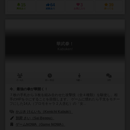
15
64
3
39
興味あり
経験あり
お気に入り
持ってる
華武拳！
Kabuken!
2～4人
20～30分
9歳～
2件
今、最強の拳が華開く！
７枚の手札から３枚を組み合わせた攻撃技（全４種類）を駆使し、相
手のHPを０にすることを目指します。 ゲームに慣れたら干支をモチー
フにした14人（プロモキャラ２人含む）の「女...
かぶき けんいち（Kenichi Kabuki）
別府 さい（Sai Beppu）
ゲームNOWA（Game NOWA）