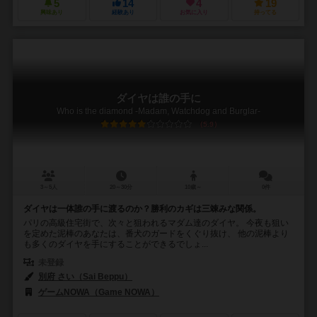
5
14
4
19
興味あり
経験あり
お気に入り
持ってる
ダイヤは誰の手に
Who is the diamond -Madam, Watchdog and Burglar-
5.9
3～5人
20～30分
10歳～
0件
ダイヤは一体誰の手に渡るのか？勝利のカギは三竦みな関係。
パリの高級住宅街で、次々と狙われるマダム達のダイヤ。 今夜も狙い
を定めた泥棒のあなたは、番犬のガードをくぐり抜け、 他の泥棒より
も多くのダイヤを手にすることができるでしょ...
未登録
別府 さい（Sai Beppu）
ゲームNOWA（Game NOWA）