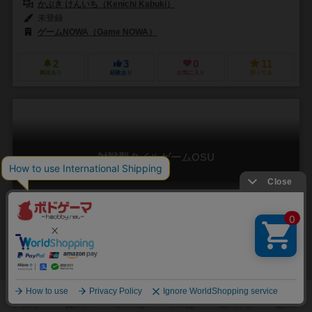
かぶき けんいち（Kenichi Kabuki）
未登録
ゲームNOWA（Game NOWA）
2
3
0
11
興味あり
経験あり
お気に入り
持ってる
対戦型タイルゲームOSU
osu
2～4人
15～30分
6歳～
0件
作品説明文の編集者を募集中
未登録