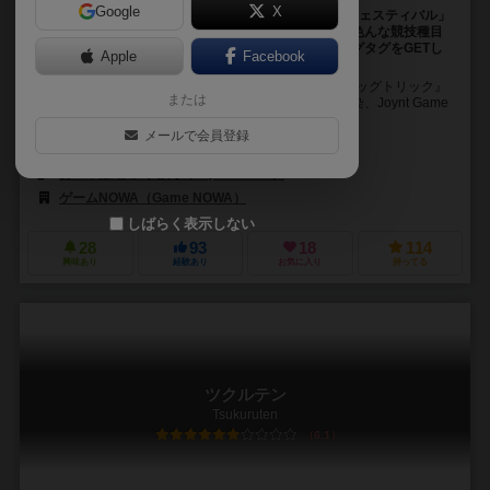
Google
X
あなたは優秀なドッグトレーナー。年1回の「ドッグフェスティバル」
で彼らの能力を最大限に引き出し、様々な組みわせで色んな競技種目
に出場させよう。そして見事優勝し、最後に金のドッグタグをGETし
Apple
Facebook
よう!!
ゲームマーケット2020大阪が初出展となる『ドッグタッグトリック』
または
は、『似顔絵探偵』や『コードゼクスクロス』でお馴染、Joynt Game
Factoyのおーつぼじゅ...
メールで会員登録
おーつぼ じゅうじん（Jujin Otsubo）
おーつぼ じゅうじん（Jujin Otsubo）
ゲームNOWA（Game NOWA）
しばらく表示しない
28
93
18
114
興味あり
経験あり
お気に入り
持ってる
ツクルテン
Tsukuruten
6.1