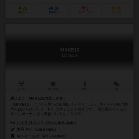
25
18
3
38
興味あり
経験あり
お気に入り
持ってる
MAKE10
MAKE10
2～4人
20～30分
8歳～
0件
感じよう！MAKE10の楽しさを！
『MAKE10』（ツクルテンの韓国版リメイク）はいち早く手札8枚の数
字の合計をぴったり「10」にすることが目的です。 更に慣れてくると
様々なボーナス点（麻雀でいうところの役...
かぶき けんいち（Kenichi Kabuki）
別府 さい（Sai Beppu）
MTSゲームズ（MTS Games）
ゲームNOWA（Game NOWA）