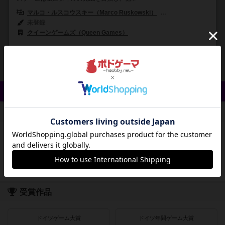
マルコ・ルスコウスキー（Marco Ruskowski）
マルセル・シュセルベック
未登録
クイーンゲームズ（Queen Games）
6
5
0
6
興味あり
経験あり
お気に入り
持ってる
クイック検索
登録状況
最近登録された順
紹介文あり
レビューあり
画像あり
受賞作品
ドイツゲーム大賞
ドイツ年間ゲーム大賞