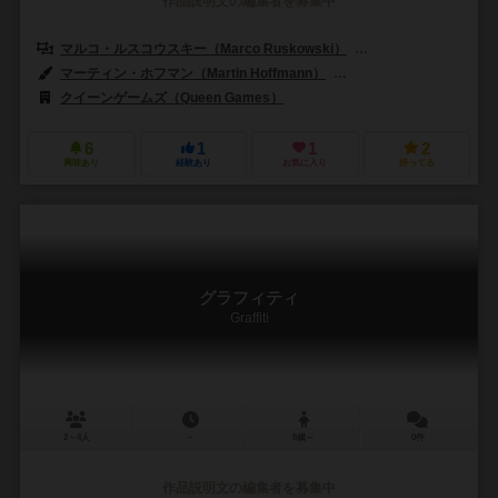
作品説明文の編集者を募集中
マルコ・ルスコウスキー（Marco Ruskowski）
マルセル・シュセルベック
マーティン・ホフマン（Martin Hoffmann）
パトリシア・リンバーガー（P
クイーンゲームズ（Queen Games）
6
1
1
2
興味あり
経験あり
お気に入り
持ってる
グラフィティ
Graffiti
2～4人
－
8歳～
0件
作品説明文の編集者を募集中