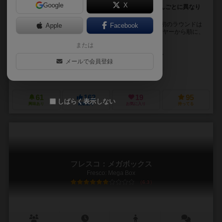
Google
X
香水を調合し販売しよう！買ってくれる金額はお客さんごとに異なり
ます。
香水を調合して、販売して儲けるゲームです。 最初のラウンドは
Apple
Facebook
ランダムに、2ラウンド目からは所持金の少ないプレーヤーから順に、
手番順を決めます。早い手番は先にできます...
または
マルコ・ルスコウスキー（Marco Ruskowski）
マルセル・シュセルベック
メールで会員登録
クラウス・ステファン（Claus Stephan）
クイーンゲームズ（Queen Games）
61
162
19
95
しばらく表示しない
興味あり
経験あり
お気に入り
持ってる
フレスコ：メガボックス
Fresco: Mega Box
6.3