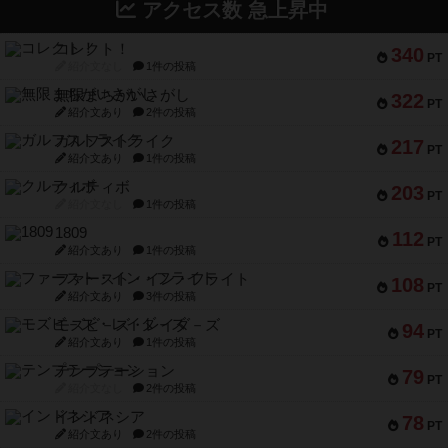
アクセス数 急上昇中
コレクト！
340
PT
紹介文なし
1件の投稿
無限まちがいさがし
322
PT
紹介文あり
2件の投稿
ガルフストライク
217
PT
紹介文あり
1件の投稿
クルティボ
203
PT
紹介文なし
1件の投稿
1809
112
PT
紹介文あり
1件の投稿
ファースト・イン・フライト
108
PT
紹介文あり
3件の投稿
モズビ－ズ・レイダ－ズ
94
PT
紹介文あり
1件の投稿
テンプテーション
79
PT
紹介文なし
2件の投稿
インドネシア
78
PT
紹介文あり
2件の投稿