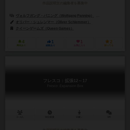
作品説明文の編集者を募集中
ヴォルフガング・パニング（Wolfgang Panning）
マルコ・ルスコウスキ
オリバー・シュレンマー（Oliver Schlemmer）
クイーンゲームズ（Queen Games）
4
1
1
2
興味あり
経験あり
お気に入り
持ってる
フレスコ：拡張12～17
Fresco: Expansion Box
2～4人
60分前後
10歳～
3件