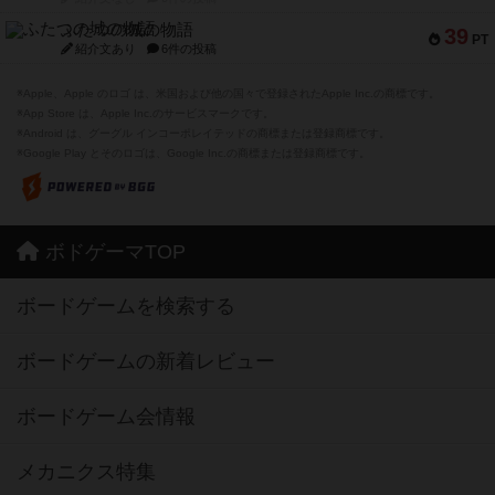
ふたつの城の物語
39
PT
紹介文あり
6件の投稿
※Apple、Apple のロゴ は、米国および他の国々で登録されたApple Inc.の商標です。
※App Store は、Apple Inc.のサービスマークです。
※Android は、グーグル インコーポレイテッドの商標または登録商標です。
※Google Play とそのロゴは、Google Inc.の商標または登録商標です。
ボドゲーマTOP
ボードゲームを検索する
ボードゲームの新着レビュー
ボードゲーム会情報
メカニクス特集