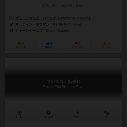
作品説明文の編集者を募集中
ヴォルフガング・パニング（Wolfgang Panning）
マルコ・ルスコウスキ
マーティン・ホフマン（Martin Hoffmann）
オリバー・シュレンマー（Ol
クイーンゲームズ（Queen Games）
8
3
1
7
興味あり
経験あり
お気に入り
持ってる
フレスコ：拡張11
Fresco: The Bishop's Favor
2～4人
60分前後
10歳～
1件