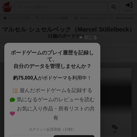
ログイン
ボドゲーマTOP
ボードゲームの検索
マルセル シュセルベック（Marcel Süßel
マルセル シュセルベック（Marcel Süßelbeck）
11個のボードゲーム
閉じる
ボードゲームのプレイ履歴を記録し
検索メニュー
て、
自分のデータを管理しませんか？
約75,000人
がボドゲーマを利用中！
遊んだボードゲームを記録する
パフューム
気になるゲームのレビューを読む
Parfum
6.0
お気に入り作品・所有リストの共
有
ログイン / 会員登録（10秒）
2～4人
45分前後
8歳～
2件