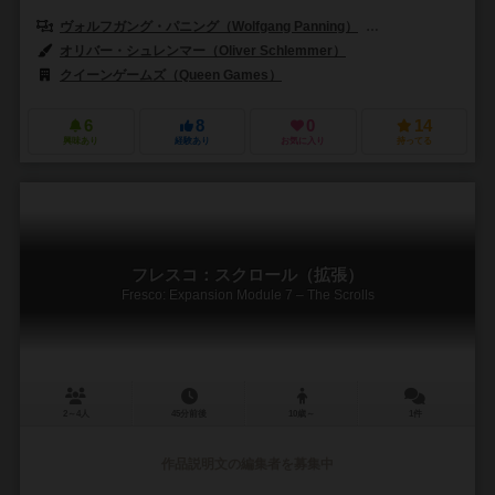
ヴォルフガング・パニング（Wolfgang Panning）
マルコ・ルスコウスキ
オリバー・シュレンマー（Oliver Schlemmer）
クイーンゲームズ（Queen Games）
6
8
0
14
興味あり
経験あり
お気に入り
持ってる
フレスコ：スクロール（拡張）
Fresco: Expansion Module 7 – The Scrolls
2～4人
45分前後
10歳～
1件
作品説明文の編集者を募集中