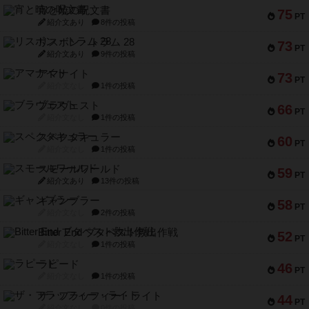
宵と暁の呪文書
75
PT
紹介文あり
8件の投稿
リスボン・トラム 28
73
PT
紹介文あり
9件の投稿
アマナイト
73
PT
紹介文なし
1件の投稿
ブラヴェスト
66
PT
紹介文なし
1件の投稿
スペクタキュラー
60
PT
紹介文なし
1件の投稿
スモールワールド
59
PT
紹介文あり
13件の投稿
ギャンブラー
58
PT
紹介文なし
2件の投稿
Bitter End ブタペスト救出作戦
52
PT
紹介文なし
1件の投稿
ラピード
46
PT
紹介文なし
1件の投稿
ザ・フラッフィー・ライト
44
PT
紹介文なし
0件の投稿