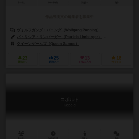
2～4人
60～90分
10歳～
2件
作品説明文の編集者を募集中
ヴォルフガング・パニング（Wolfgang Panning）
マルコ・ルスコウスキ
パトリシア・リンバーガー（Patricia Limberger）
オリバー・シュレンマ
クイーンゲームズ（Queen Games）
23
25
13
18
興味あり
経験あり
お気に入り
持ってる
コボルト
Kobold
2～4人
20分前後
6歳～
2件