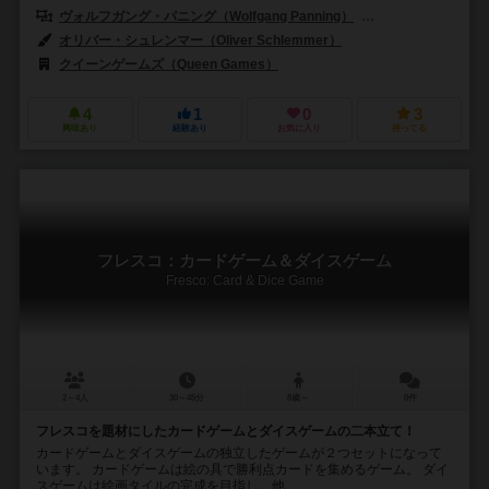
ヴォルフガング・パニング（Wolfgang Panning）
マルコ・ルスコウスキ
オリバー・シュレンマー（Oliver Schlemmer）
クイーンゲームズ（Queen Games）
4
1
0
3
興味あり
経験あり
お気に入り
持ってる
フレスコ：カードゲーム＆ダイスゲーム
Fresco: Card & Dice Game
2～4人
30～45分
8歳～
0件
フレスコを題材にしたカードゲームとダイスゲームの二本立て！
カードゲームとダイスゲームの独立したゲームが２つセットになって
います。 カードゲームは絵の具で勝利点カードを集めるゲーム。 ダイ
スゲームは絵画タイルの完成を目指し、他...