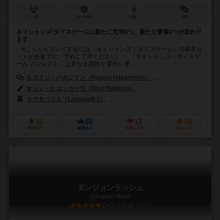
1～4人
20～40分
14歳～
0件
ネイションズ:ダイスゲームに新たに文明8つ、新たな要素4つが加わり
ます
※こちらをプレイするには「ネイションズ：ダイスゲーム」の基本セ
ットが必要です。予めご了承ください。 『ネイションズ：ダイスゲ
ーム アンレスト』は更なる困難な運命に導...
ルスタン・ハカンソン（Rustan Håkansson）
ニーナ・ハカンソン（Ni
オッシ・ヒエッカーラ（Ossi Hiekkala）
ジェーレ・カサネン（Jere 
ラウタペリト（Lautapelit.fi）
ペガサス・シュピーレ（Pegasus Spi
15
58
13
49
興味あり
経験あり
お気に入り
持ってる
ダンジョンラッシュ
Dungeon Rush
5.9