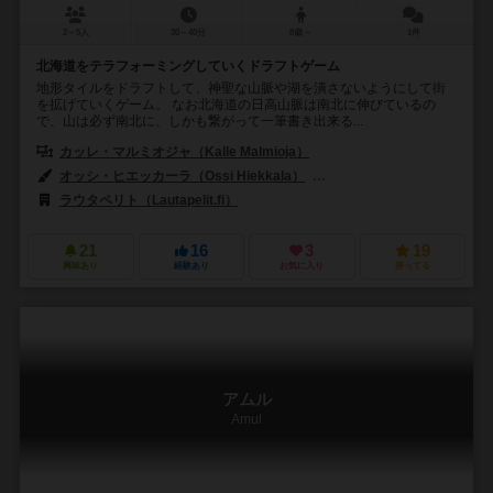
2～5人
30～40分
8歳～
1件
北海道をテラフォーミングしていくドラフトゲーム
地形タイルをドラフトして、神聖な山脈や湖を潰さないようにして街
を拡げていくゲーム。 なお北海道の日高山脈は南北に伸びているの
で、山は必ず南北に、しかも繋がって一筆書き出来る...
カッレ・マルミオジャ（Kalle Malmioja）
オッシ・ヒエッカーラ（Ossi Hiekkala）
ジェーレ・カサネン（Jere 
ラウタペリト（Lautapelit.fi）
21
16
3
19
興味あり
経験あり
お気に入り
持ってる
アムル
Amul