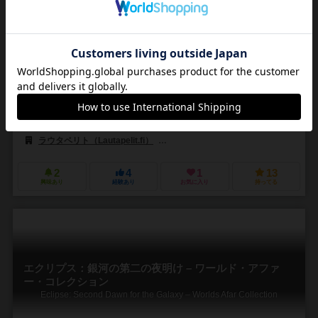
2～4人
30～45分
8歳～
1件
作品説明文の編集者を募集中
アスガー・ハーディング・グラネルド（Asger Harding Granerud）
オッシ・ヒエッカーラ（Ossi Hiekkala）
ジェーレ・カサネン（Jere 
ラウタペリト（Lautapelit.fi）
フォックスゲームズ（Foxgames）
2
4
1
13
興味あり
経験あり
お気に入り
持ってる
エクリプス：銀河の第二の夜明け – ワールド・アファ
ー・コレクション
Eclipse: Second Dawn for the Galaxy – Worlds Afar Collection