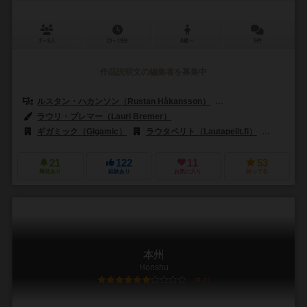
2～5人
13～19分
8歳～
5件
作品説明文の編集者を募集中
ルスタン・ハカンソン（Rustan Håkansson）
エリ・ハカンソン（Eli
ラウリ・ブレマー（Lauri Bremer）
トゥーリ・ハイペン（Tuuli Hy
ギガミック（Gigamic）
ラウタペリト（Lautapelit.fi）
ライフスタ
21
122
11
53
興味あり
経験あり
お気に入り
持ってる
本州
Honshu
6.0