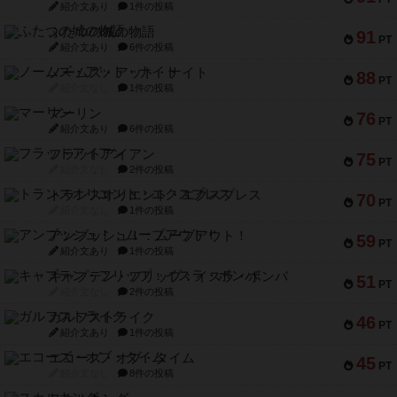
紹介文あり
1件の投稿
ふたつの城の物語
91
PT
紹介文あり
6件の投稿
ノームズ・アット・ナイト
88
PT
紹介文なし
1件の投稿
マーリン
76
PT
紹介文あり
6件の投稿
フラットアイアン
75
PT
紹介文なし
2件の投稿
トランスオリエント・エクスプレス
70
PT
紹介文なし
1件の投稿
アンブッシュ！：ムーブアウト！
59
PT
紹介文あり
1件の投稿
キャプテン・フリップ：イスラ・ボンバ
51
PT
紹介文なし
2件の投稿
ガルフストライク
46
PT
紹介文あり
1件の投稿
エコーズ・オブ・タイム
45
PT
紹介文なし
8件の投稿