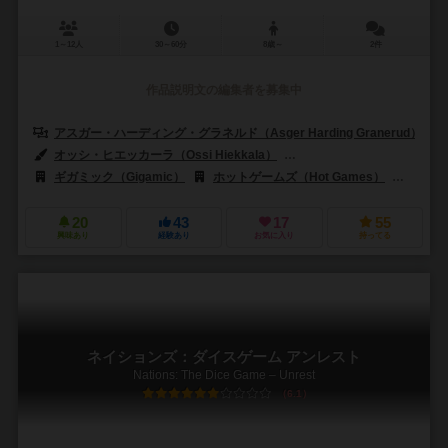
1～12人
30～60分
8歳～
2件
作品説明文の編集者を募集中
アスガー・ハーディング・グラネルド（Asger Harding Granerud）
オッシ・ヒエッカーラ（Ossi Hiekkala）
ジェーレ・カサネン（Jere 
ギガミック（Gigamic）
ホットゲームズ（Hot Games）
ラウタペ
20
43
17
55
興味あり
経験あり
お気に入り
持ってる
ネイションズ：ダイスゲーム アンレスト
Nations: The Dice Game – Unrest
6.1