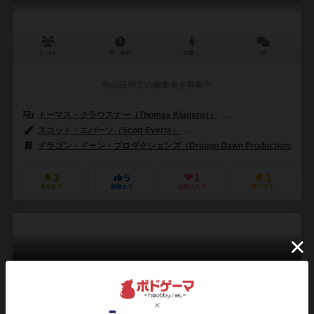
1～6人
30～45分
10歳～
1件
作品説明文の編集者を募集中
トーマス・クラウスナー（Thomas Klausner）
ティモ・ムルタマキ（Ti
スコット・エバーツ（Scott Everts）
ジェーレ・カサネン（Jere Ka
ドラゴン・ドーン・プロダクションズ（Dragon Dawn Productions）
3
5
1
1
興味あり
経験あり
お気に入り
持ってる
フラムルージュ: メテオ
Flamme Rouge: Meteo