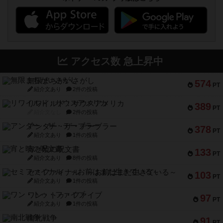
アクセス数 急上昇中
無限まちがいさがし
574
PT
紹介文あり
2件の投稿
リワイルド：サウスアメリカ
389
PT
紹介文なし
2件の投稿
アンダー・ザ・テーブラー
378
PT
紹介文あり
1件の投稿
宵と暁の呪文書
133
PT
紹介文あり
8件の投稿
セミファイナル ～お前はまだ生きている～
103
PT
紹介文あり
1件の投稿
ワン・トゥ・ファイブ
97
PT
紹介文あり
1件の投稿
南北戦争
91
PT