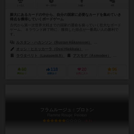
1～5人
40～200分
14歳～
4件
膨大にあるカードの中から、自分の国家に必要なカードを集めていき
得点を獲得していくボードゲーム
古代から第一次世界大戦までの国家の運命を操っていく壮大なボード
ゲーム。 ８ラウンド終了時に、獲得した得点が一番高い人の勝利で
す。
ルスタン・ハカンソン（Rustan Håkansson）
ニーナ・ハカンソン（Ni
オッシ・ヒエッカーラ（Ossi Hiekkala）
ジェーレ・カサネン（Jere 
ラウタペリト（Lautapelit.fi）
アスモデ（Asmodee）
アステリオ
60
118
20
96
興味あり
経験あり
お気に入り
持ってる
フラムルージュ：プロトン
Flamme Rouge: Peloton
6.2