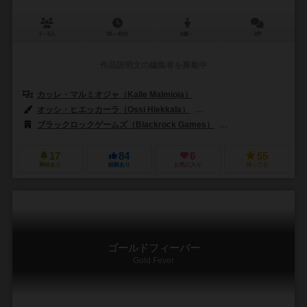
2～5人
30～40分
8歳～
4件
作品説明文の編集者を募集中
カッレ・マルミオジャ（Kalle Malmioja）
オッシ・ヒエッカーラ（Ossi Hiekkala）
ジェーレ・カサネン（Jere 
ブラックロックゲームズ（Blackrock Games）
ゲームズフォーゲーマー
17
84
6
55
興味あり
経験あり
お気に入り
持ってる
ゴールドフィーバー
Gold Fever