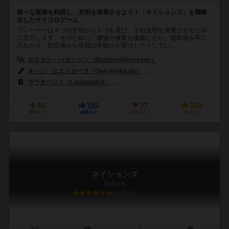
様々な資源を利用し、文明を発展させよう！「ネイションズ」を簡略
化したサイコロゲーム
プレーヤーは４つの文明から１つを選び、その文明を発展させるため
に尽力します。そのために、建物や偉業を建築したり、植民地を手に
入れたり、助言者から発展の手助けを受けしたりしてい...
ルスタン・ハカンソン（Rustan Håkansson）
オッシ・ヒエッカーラ（Ossi Hiekkala）
ジェーレ・カサネン（Jere 
ラウタペリト（Lautapelit.fi）
ペガサス・シュピーレ（Pegasus Spi
48
185
27
108
興味あり
経験あり
お気に入り
持ってる
ネイションズ
Nations
6.2