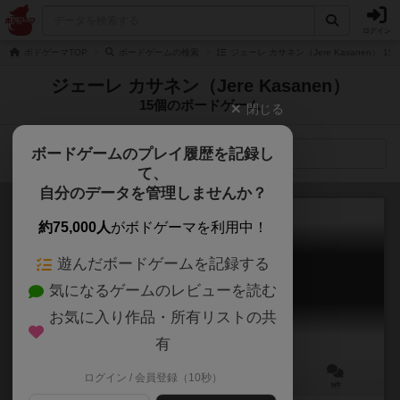
ログイン
ボドゲーマTOP
ボードゲームの検索
ジェーレ カサネン（Jere Kasanen） 
ジェーレ カサネン（Jere Kasanen）
15個のボードゲーム
閉じる
ボードゲームのプレイ履歴を記録し
検索メニュー
て、
自分のデータを管理しませんか？
約75,000人
がボドゲーマを利用中！
遊んだボードゲームを記録する
フラムルージュ
気になるゲームのレビューを読む
FLAMME ROUGE
6.5
お気に入り作品・所有リストの共
有
ログイン / 会員登録（10秒）
2～4人
30～45分
8歳～
9件