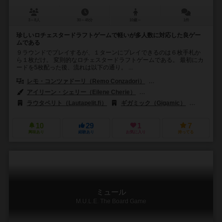
3～8人
30～45分
10歳～
1件
珍しいロチェスタードラフトゲームで軽いが多人数に対応した良ゲー
ムである
９ラウンドでプレイするが、１ターンにプレイできるのは６枚手札か
ら１枚だけ。 変則的なロチェスタードラフトゲームである。 最初にカ
ードを5枚配った後、流れは以下の通り。 ...
レモ・コンツァドーリ（Remo Conzadori）
ステファノ・ネグロ（Stef
アイリーン・シェリー（Eilene Cherie）
ジェーレ・カサネン（Jere 
ラウタペリト（Lautapelit.fi）
ギガミック（Gigamic）
ペガサス・
10
29
1
7
興味あり
経験あり
お気に入り
持ってる
ミュール
M.U.L.E. The Board Game