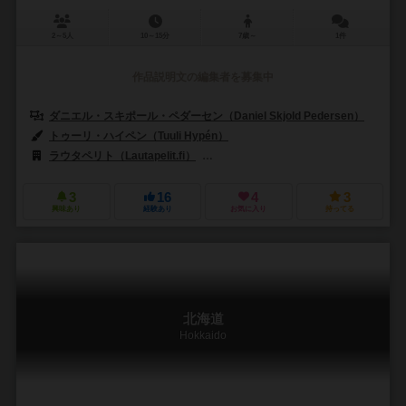
2～5人
10～15分
7歳～
1件
作品説明文の編集者を募集中
ダニエル・スキポール・ペダーセン（Daniel Skjold Pedersen）
トゥーリ・ハイペン（Tuuli Hypén）
ジェーレ・カサネン（Jere Kas
ラウタペリト（Lautapelit.fi）
ライフスタイル ボードゲームズ（Lifesty
3
16
4
3
興味あり
経験あり
お気に入り
持ってる
北海道
Hokkaido