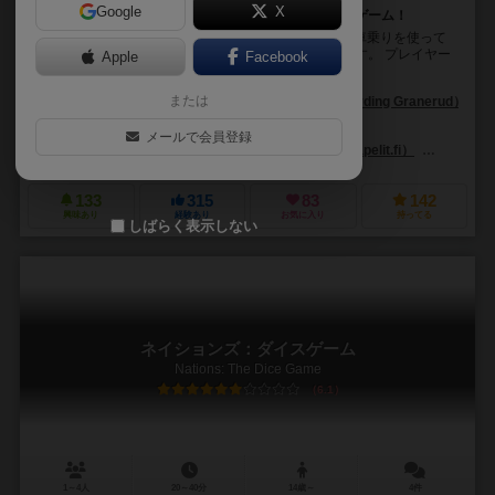
Google
X
２人の自転車乗りを使って優勝を目指す自転車レースゲーム！
『フラムルージュ (Flamme Rouge)』は、２人の自転車乗りを使って
レースで優勝することを目指す自転車レースゲームです。 プレイヤー
Apple
Facebook
は、ルーラーとスプリンターの...
または
アスガー・ハーディング・グラネルド（Asger Harding Granerud）
オッシ・ヒエッカーラ（Ossi Hiekkala）
ジェーレ・カサネン（Jere 
メールで会員登録
ギガミック（Gigamic）
ラウタペリト（Lautapelit.fi）
ストロン
133
315
83
142
興味あり
経験あり
お気に入り
持ってる
しばらく表示しない
ネイションズ：ダイスゲーム
Nations: The Dice Game
6.1
1～4人
20～40分
14歳～
4件