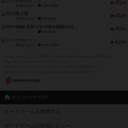
スカルキング
45
PT
紹介文あり
12件の投稿
海兵隊
45
PT
紹介文あり
1件の投稿
Bitter End ブタペスト救出作戦
45
PT
紹介文なし
1件の投稿
ドコジャン
42
PT
紹介文あり
10件の投稿
※Apple、Apple のロゴ は、米国および他の国々で登録されたApple Inc.の商標です。
※App Store は、Apple Inc.のサービスマークです。
※Android は、グーグル インコーポレイテッドの商標または登録商標です。
※Google Play とそのロゴは、Google Inc.の商標または登録商標です。
ボドゲーマTOP
ボードゲームを検索する
ボードゲームの新着レビュー