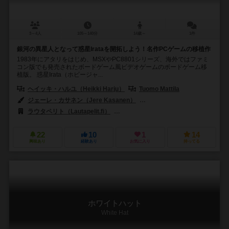
3～4人
105～140分
14歳～
1件
銀河の異星人となって惑星Irataを開拓しよう！名作PCゲームの移植作
1983年にアタリをはじめ、MSXやPC8801シリーズ、海外ではファミ
コン版でも発売されたボードゲーム風ビデオゲームのボードゲーム移
植版。 惑星Irata（ホビージャ...
ヘイッキ・ハルユ（Heikki Harju）
Tuomo Mattila
ジェーレ・カサネン（Jere Kasanen）
トゥーリ・ハイペン（Tuuli H
ラウタペリト（Lautapelit.fi）
ホビージャパン（Hobby Japan）
22
10
1
14
興味あり
経験あり
お気に入り
持ってる
ホワイトハット
White Hat