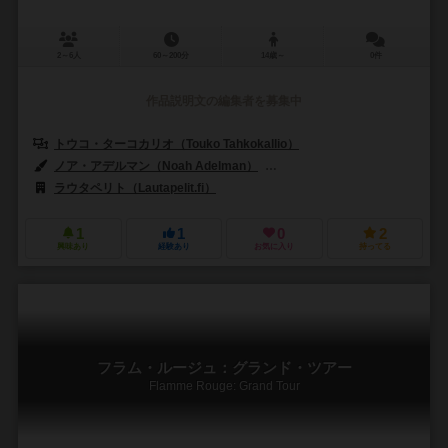
2～6人
60～200分
14歳～
0件
作品説明文の編集者を募集中
トウコ・ターコカリオ（Touko Tahkokallio）
ノア・アデルマン（Noah Adelman）
ジェーレ・カサネン（Jere Ka
ラウタペリト（Lautapelit.fi）
1
1
0
2
興味あり
経験あり
お気に入り
持ってる
フラム・ルージュ：グランド・ツアー
Flamme Rouge: Grand Tour