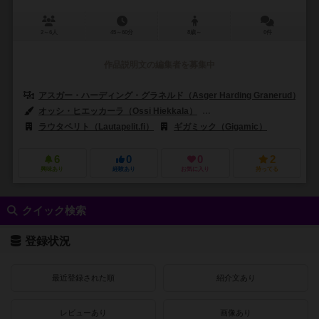
2～6人
45～60分
8歳～
0件
作品説明文の編集者を募集中
アスガー・ハーディング・グラネルド（Asger Harding Granerud）
オッシ・ヒエッカーラ（Ossi Hiekkala）
ジェーレ・カサネン（Jere 
ラウタペリト（Lautapelit.fi）
ギガミック（Gigamic）
6
0
0
2
興味あり
経験あり
お気に入り
持ってる
クイック検索
登録状況
最近登録された順
紹介文あり
レビューあり
画像あり