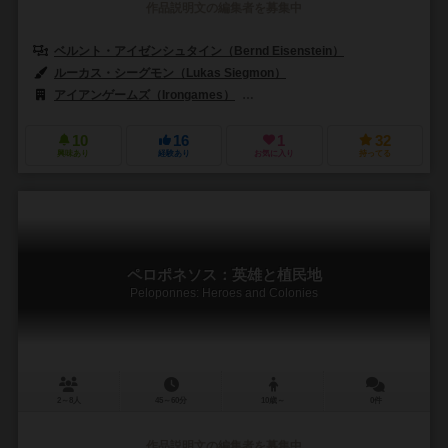
作品説明文の編集者を募集中
ベルント・アイゼンシュタイン（Bernd Eisenstein）
ルーカス・シーグモン（Lukas Siegmon）
アイアンゲームズ（Irongames）
マルディタ ゲームズ（Maldito Ga
10
16
1
32
興味あり
経験あり
お気に入り
持ってる
ペロポネソス：英雄と植民地
Peloponnes: Heroes and Colonies
2～8人
45～60分
10歳～
0件
作品説明文の編集者を募集中