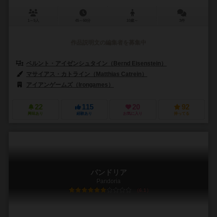
1～5人
45～60分
10歳～
3件
作品説明文の編集者を募集中
ベルント・アイゼンシュタイン（Bernd Eisenstein）
マサイアス・カトライン（Matthias Catrein）
アイアンゲームズ（Irongames）
22
115
20
92
興味あり
経験あり
お気に入り
持ってる
パンドリア
Pandoria
6.1