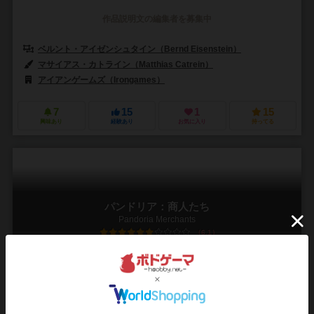
作品説明文の編集者を募集中
ベルント・アイゼンシュタイン（Bernd Eisenstein）
マサイアス・カトライン（Matthias Catrein）
アイアンゲームズ（Irongames）
7
15
1
15
興味あり
経験あり
お気に入り
持ってる
パンドリア：商人たち
Pandoria Merchants
6.1
1～4人
30～90分
8歳～
0件