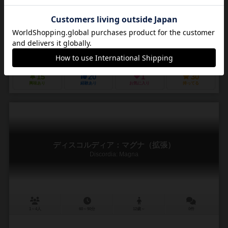
作品説明文の編集者を募集中
ジェフリー・アラーズ（Jeffrey D. Allers）
ベルント・アイゼンシュタイン
キアラ・N.モナコ（Chiara N. Monaco）
アイアンゲームズ（Irongames）
15
20
1
30
興味あり
経験あり
お気に入り
持ってる
ディスコルディア：マグナ（拡張）
Discordia: Magna
1～4人
60～90分
12歳～
0件