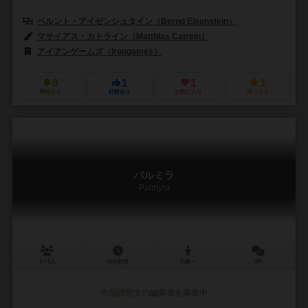
ベルント・アイゼンシュタイン（Bernd Eisenstein）
マサイアス・カトライン（Matthias Catrein）
アイアンゲームズ（Irongames）
0
1
1
1
興味あり
経験あり
お気に入り
持ってる
パルミラ
Palmyra
1～5人
45分前後
10歳～
0件
作品説明文の編集者を募集中