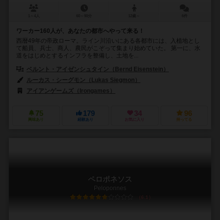
1～4人
60～90分
12歳～
6件
ワーカー160人が、あなたの都市へやって来る！
西暦49年の帝政ローマ。ライン川沿いにある各都市には、入植地とし
て船員、兵士、商人、農民がこぞって集まり始めていた。 第一に、水
道をはじめとするインフラを整備し、土地を...
ベルント・アイゼンシュタイン（Bernd Eisenstein）
ルーカス・シーグモン（Lukas Siegmon）
アイアンゲームズ（Irongames）
75
179
34
96
興味あり
経験あり
お気に入り
持ってる
ペロポネソス
Peloponnes
6.1