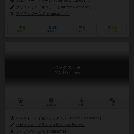
ジェフリー・アラーズ（Jeffrey D. Allers）
ベルント・アイゼンシュタイン
クリスチャン・オペラー（Christian Opperer）
ルーカス・シーグモン（
アイアンゲームズ（Irongames）
9
11
0
23
興味あり
経験あり
お気に入り
持ってる
パックス：夜
PAX: Nocturnus
1～4人
45分前後
10歳～
0件
ベルント・アイゼンシュタイン（Bernd Eisenstein）
クレメンス・フランツ（Klemens Franz）
アイアンゲームズ（Irongames）