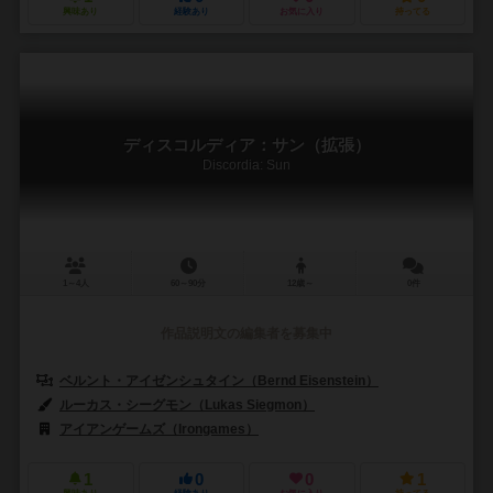
興味あり
経験あり
お気に入り
持ってる
ディスコルディア：サン（拡張）
Discordia: Sun
1～4人
60～90分
12歳～
0件
作品説明文の編集者を募集中
ベルント・アイゼンシュタイン（Bernd Eisenstein）
ルーカス・シーグモン（Lukas Siegmon）
アイアンゲームズ（Irongames）
1
0
0
1