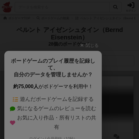
ログイン
ボドゲーマTOP
ボードゲームの検索
ベルント アイゼンシュタイン（Bernd Eise
ベルント アイゼンシュタイン（Bernd
Eisenstein）
28個のボードゲーム
閉じる
ボードゲームのプレイ履歴を記録し
検索メニュー
て、
自分のデータを管理しませんか？
約75,000人
がボドゲーマを利用中！
遊んだボードゲームを記録する
ザックンパック
気になるゲームのレビューを読む
Pack & Stack / Zack & Pack
6.4
お気に入り作品・所有リストの共
有
ログイン / 会員登録（10秒）