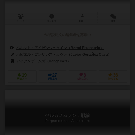
1～5人
30～45分
10歳～
0件
作品説明文の編集者を募集中
ベルント・アイゼンシュタイン（Bernd Eisenstein）
ハビエル・ゴンザレス・カヴァ（Javier González Cava）
アイアンゲームズ（Irongames）
19
27
3
36
興味あり
経験あり
お気に入り
持ってる
ペルガメムノン：戦前
Pergamemnon: Antebellum