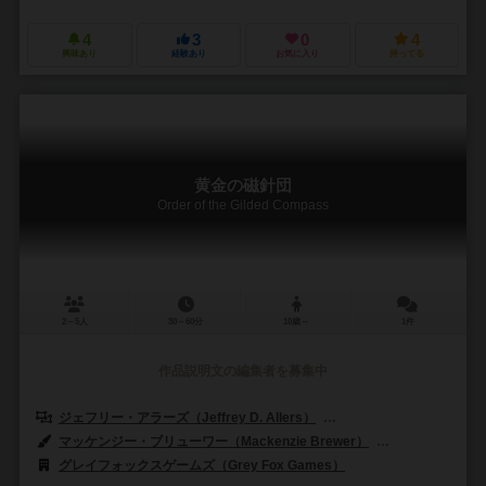
4
3
0
4
興味あり
経験あり
お気に入り
持ってる
黄金の磁針団
Order of the Gilded Compass
2～5人
30～60分
10歳～
1件
作品説明文の編集者を募集中
ジェフリー・アラーズ（Jeffrey D. Allers）
ベルント・アイゼンシュタイン
マッケンジー・ブリューワー（Mackenzie Brewer）
ヴィセンテ・シベラ
グレイフォックスゲームズ（Grey Fox Games）