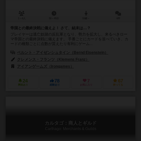
1～4人
30～45分
10歳～
6件
帝国との最終決戦に備えよ！ さて、結末は…？
プレイヤーは逃亡奴隷の反乱軍となり、勢力を拡大し、来るべきロー
マ帝国との最終決戦に備えます。 手番ごとにカードを並べていき、カ
ードの種類ごとに点数が貰えたり有利にゲーム...
ベルント・アイゼンシュタイン（Bernd Eisenstein）
クレメンス・フランツ（Klemens Franz）
アイアンゲームズ（Irongames）
24
78
7
67
興味あり
経験あり
お気に入り
持ってる
カルタゴ：商人とギルド
Carthago: Merchants & Guilds