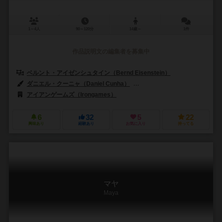
1～4人
90～120分
14歳～
1件
作品説明文の編集者を募集中
ベルント・アイゼンシュタイン（Bernd Eisenstein）
ダニエル・クーニャ（Daniel Cunha）
クレメンス・フランツ（Klemen
アイアンゲームズ（Irongames）
6
32
5
22
興味あり
経験あり
お気に入り
持ってる
マヤ
Maya