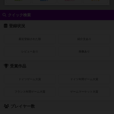
興味あり
経験あり
お気に入り
持ってる
クイック検索
登録状況
最近登録された順
紹介文あり
レビューあり
画像あり
受賞作品
ドイツゲーム大賞
ドイツ年間ゲーム大賞
フランス年間ゲーム大賞
ゲームマーケット大賞
プレイヤー数