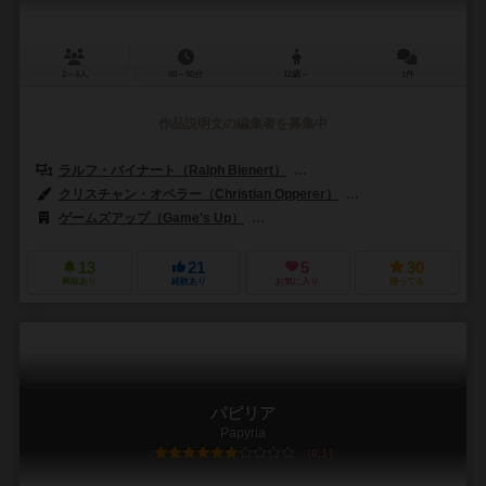
2～4人
60～90分
12歳～
1件
作品説明文の編集者を募集中
ラルフ・バイナート（Ralph Bienert）
ベルント・アイゼンシュタイン（Be
クリスチャン・オペラー（Christian Opperer）
オディッセアス・スタモ
ゲームズアップ（Game's Up）
アイアンゲームズ（Irongames）
13
21
5
30
興味あり
経験あり
お気に入り
持ってる
パピリア
Papyria
6.1