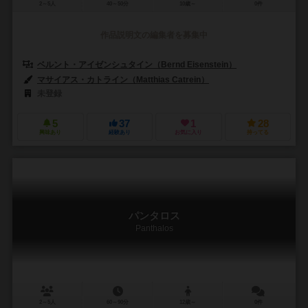
2～5人
40～50分
10歳～
0件
作品説明文の編集者を募集中
ベルント・アイゼンシュタイン（Bernd Eisenstein）
マサイアス・カトライン（Matthias Catrein）
未登録
5
37
1
28
興味あり
経験あり
お気に入り
持ってる
パンタロス
Panthalos
2～5人
60～90分
12歳～
0件