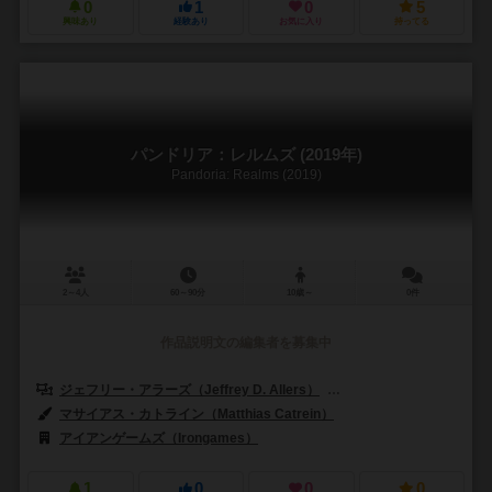
0
1
0
5
興味あり
経験あり
お気に入り
持ってる
パンドリア：レルムズ (2019年)
Pandoria: Realms (2019)
2～4人
60～90分
10歳～
0件
作品説明文の編集者を募集中
ジェフリー・アラーズ（Jeffrey D. Allers）
ベルント・アイゼンシュタイン
マサイアス・カトライン（Matthias Catrein）
アイアンゲームズ（Irongames）
1
0
0
0