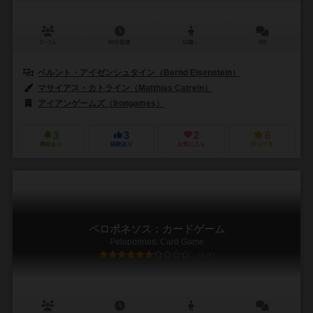
2～7人
60分前後
12歳～
0件
ベルント・アイゼンシュタイン（Bernd Eisenstein）
マサイアス・カトライン（Matthias Catrein）
アイアンゲームズ（Irongames）
3
3
2
6
興味あり
経験あり
お気に入り
持ってる
ペロポネソス：カードゲーム
Peloponnes: Card Game
6.0