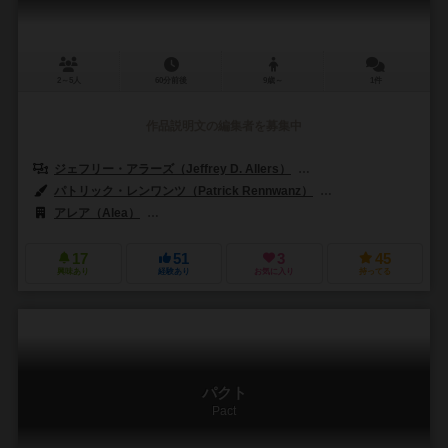
2～5人
60分前後
9歳～
1件
作品説明文の編集者を募集中
ジェフリー・アラーズ（Jeffrey D. Allers）
ベルント・アイゼンシュタイン
パトリック・レンワンツ（Patrick Rennwanz）
クラウス・ステファン（
アレア（Alea）
ラベンスバーガー（Ravensburger Spieleverlag 
17
51
3
45
興味あり
経験あり
お気に入り
持ってる
パクト
Pact