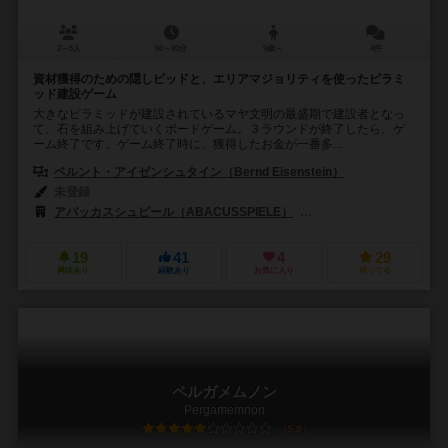
2～5人
60～90分
9歳～
4件
資材獲得のための隠しビッドと、エリアマジョリティを使ったピラミ
ッド建設ゲーム
大きなピラミッドが建設されているマヤ文明の最盛期で建設者となっ
て、石を組み上げていくボードゲーム。３ラウンドが終了したら、ゲ
ーム終了です。ゲーム終了時に、獲得したお金が一番多...
ベルント・アイゼンシュタイン（Bernd Eisenstein）
未登録
アバッカスシュピール（ABACUSSPIELE）
リオ グランデ ゲームス（R
19
41
4
29
興味あり
経験あり
お気に入り
持ってる
ペルガメムノン
Pergamemnon
5.8