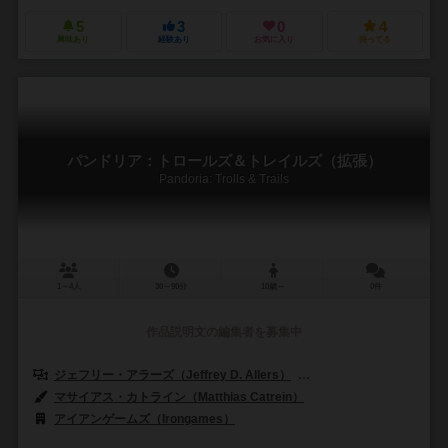
5
3
0
4
興味あり
経験あり
お気に入り
持ってる
パンドリア：トロールズ＆トレイルズ（拡張）
Pandoria: Trolls & Trails
1～4人
30～90分
10歳～
0件
作品説明文の編集者を募集中
ジェフリー・アラーズ（Jeffrey D. Allers）
ベルント・アイゼンシュタイン
マサイアス・カトライン（Matthias Catrein）
アイアンゲームズ（Irongames）