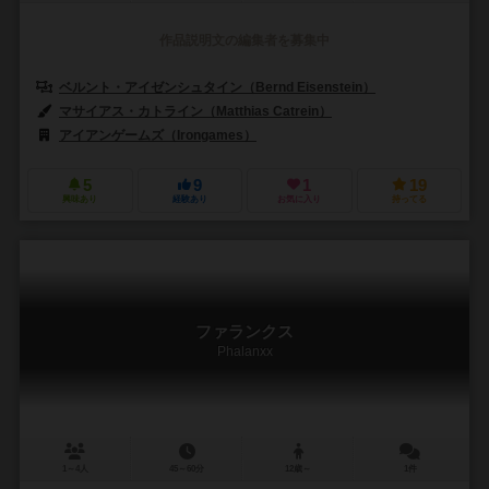
作品説明文の編集者を募集中
ベルント・アイゼンシュタイン（Bernd Eisenstein）
マサイアス・カトライン（Matthias Catrein）
アイアンゲームズ（Irongames）
5
9
1
19
興味あり
経験あり
お気に入り
持ってる
ファランクス
Phalanxx
1～4人
45～60分
12歳～
1件