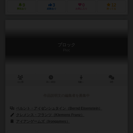
9
3
0
12
興味あり
経験あり
お気に入り
持ってる
プロック
Ploc
2人用
15～20分
8歳～
0件
作品説明文の編集者を募集中
ベルント・アイゼンシュタイン（Bernd Eisenstein）
クレメンス・フランツ（Klemens Franz）
アイアンゲームズ（Irongames）