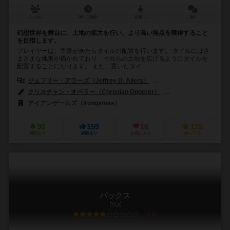
2～4人
90～120分
10歳～
3件
幻想世界を舞台に、土地の拡大を行い、より高い得点を獲得すること
を目指します。
プレイヤーは、手番が来たらタイルの配置を行います。 タイルにはさ
まざまな地形が描かれており、それらの土地を広げるようにタイルを
配置することになります。 また、置いたタイ...
ジェフリー・アラーズ（Jeffrey D. Allers）
ベルント・アイゼンシュタイン
クリスチャン・オペラー（Christian Opperer）
ルーカス・シーグモン（
アイアンゲームズ（Irongames）
90
159
16
115
興味あり
経験あり
お気に入り
持ってる
パックス
PAX
5.9