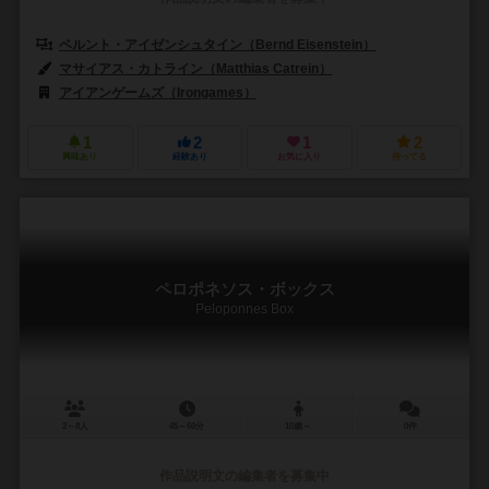
ベルント・アイゼンシュタイン（Bernd Eisenstein）
マサイアス・カトライン（Matthias Catrein）
アイアンゲームズ（Irongames）
1
2
1
2
興味あり
経験あり
お気に入り
持ってる
ペロポネソス・ボックス
Peloponnes Box
2～8人
45～60分
10歳～
0件
作品説明文の編集者を募集中