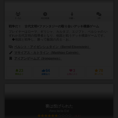
2～5人
45分前後
10歳～
1件
戦争だ！ 古代文明×ファンタジーの殴り合いデッキ構築ゲーム
プレイヤーはローマ、ギリシャ、カルタゴ、エジプト、ペルシャの い
ずれか古代文明の指導者となり、他国と戦うデッキ構築ゲームです。
◆他国と戦争し、勝って敵国の兵士・お...
ベルント・アイゼンシュタイン（Bernd Eisenstein）
マサイアス・カトライン（Matthias Catrein）
アイアンゲームズ（Irongames）
23
64
3
78
興味あり
経験あり
お気に入り
持ってる
賽は投げられた
Alea Iacta Est
6.0