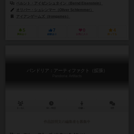
ベルント・アイゼンシュタイン（Bernd Eisenstein）
オリバー・シュレンマー（Oliver Schlemmer）
アイアンゲームズ（Irongames）
5
7
0
4
興味あり
経験あり
お気に入り
持ってる
パンドリア：アーティファクト（拡張）
Pandoria: Artifacts
2～4人
60～90分
10歳～
0件
作品説明文の編集者を募集中