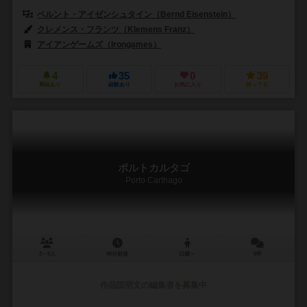
ベルント・アイゼンシュタイン（Bernd Eisenstein）
クレメンス・フランツ（Klemens Franz）
アイアンゲームズ（Irongames）
4
35
0
39
興味あり
経験あり
お気に入り
持ってる
ポルトカルタゴ
Porto Carthago
3～5人
90分前後
12歳～
0件
作品説明文の編集者を募集中