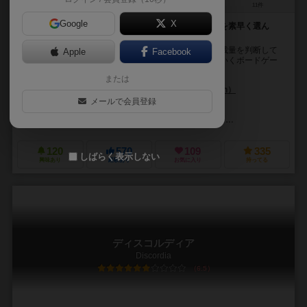
2～6人
30～45分
10歳～
11件
Google
X
与えられた荷物をぴったり載せられるようなトラックを素早く選ん
で、荷物を載せていくボードゲーム
各自が抱える荷物を運べるように素早くトラックの積載量を判断して
Apple
Facebook
トラックのカードを獲得し、荷物のブロックを載せていくボードゲー
ム。 プレイヤーは最初に得点75点を持っています...
または
ベルント・アイゼンシュタイン（Bernd Eisenstein）
メールで会員登録
ミヒャエル・メンツェル（Michael Menzel）
アンケ・ポフル（Anke 
999ゲームズ（999 Games）
アルビ（Albi）
コンペト・マレクトイ（
120
570
109
335
しばらく表示しない
興味あり
経験あり
お気に入り
持ってる
ディスコルディア
Discordia
6.5