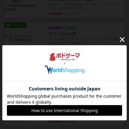
存在をうっすらと認識していたけど、セールやっ
てて、2人専用でワカプレと...
約3時間前
by みいやん
レビュー
画像付き
充実
フィッシェン2
ゲームの流れはフィッシェンだが、ゲーム開始時
はペリカンとエビの2スート...
約3時間前
by うらまこ
レビュー
パイパー戦闘団2
1996年にAvalon Hill社が出版した『Kampfgruppe...
約3時間前
by Chaco
レビュー
パイパー戦闘団1
1993年にAvalon Hill社が出版した『Kampfgruppe...
約3時間前
by Chaco
レビュー
レッドバリケ－ド工場
1989年にAvalon Hill社が出版した『Red Barrica...
約4時間前
by Chaco