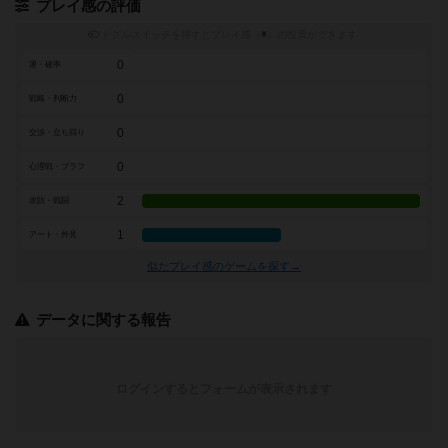
プレイ感の評価
トグルスイッチを押すとプレイ感（
※
）の投票ができます
0
運・確率
0
戦略・判断力
0
交渉・立ち回り
0
心理戦・ブラフ
2
攻防・戦闘
1
アート・外見
似たプレイ感のゲームを探す→
データに関する報告
ログインするとフォームが表示されます