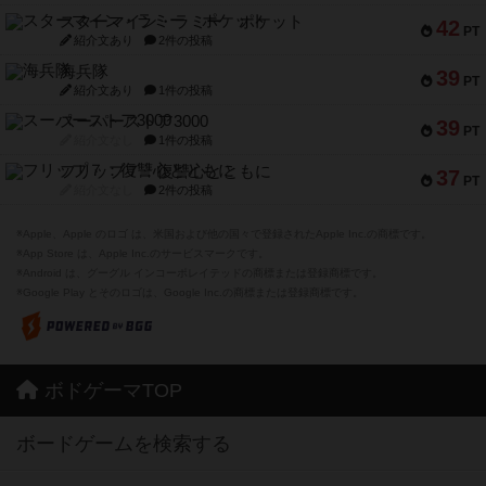
スターマイン・ラミー ポケット
42
PT
紹介文あり
2件の投稿
海兵隊
39
PT
紹介文あり
1件の投稿
スーパーストア3000
39
PT
紹介文なし
1件の投稿
フリップ７：復讐心とともに
37
PT
紹介文なし
2件の投稿
※Apple、Apple のロゴ は、米国および他の国々で登録されたApple Inc.の商標です。
※App Store は、Apple Inc.のサービスマークです。
※Android は、グーグル インコーポレイテッドの商標または登録商標です。
※Google Play とそのロゴは、Google Inc.の商標または登録商標です。
ボドゲーマTOP
ボードゲームを検索する