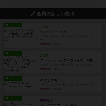
会員の新しい投稿
レビュー
充実
ヘッジロウ・ヘル
1987年にAvalon Hill社が出版した『Hedgerow
He...
約2時間前
by Chaco
レビュー
充実
ストリート・オブ・ファイア：ASLデラックスモジュール1
1985年にAvalon Hill社が出版した『Streets of ...
約2時間前
by Chaco
レビュー
ペガサス橋
1997年にAvalon Hill社が出版した『Pegasus Bri...
約3時間前
by Chaco
レビュー
画像付き
オラニエンブルガー運河