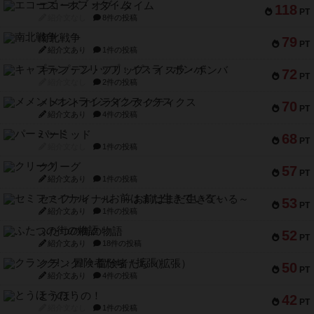
エコーズ・オブ・タイム
118
PT
紹介文なし
8件の投稿
南北戦争
79
PT
紹介文あり
1件の投稿
キャプテン・フリップ：イスラ・ボンバ
72
PT
紹介文なし
2件の投稿
メメントオンラインタクティクス
70
PT
紹介文あり
4件の投稿
パーミッド
68
PT
紹介文なし
1件の投稿
クリーグ
57
PT
紹介文あり
1件の投稿
セミファイナル ～お前はまだ生きている～
53
PT
紹介文あり
1件の投稿
ふたつの街の物語
52
PT
紹介文あり
18件の投稿
クランク! ：冒険者たち（拡張）
50
PT
紹介文あり
4件の投稿
とうほうの！
42
PT
紹介文なし
1件の投稿