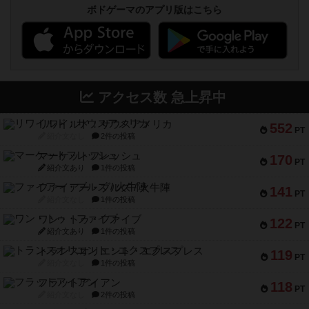
ボドゲーマのアプリ版はこちら
アクセス数 急上昇中
リワイルド：サウスアメリカ
552
PT
紹介文なし
2件の投稿
マーケットフレッシュ
170
PT
紹介文あり
1件の投稿
ファイアー・ブルズ / 火牛陣
141
PT
紹介文なし
1件の投稿
ワン・トゥ・ファイブ
122
PT
紹介文あり
1件の投稿
トランスオリエント・エクスプレス
119
PT
紹介文なし
1件の投稿
フラットアイアン
118
PT
紹介文なし
2件の投稿