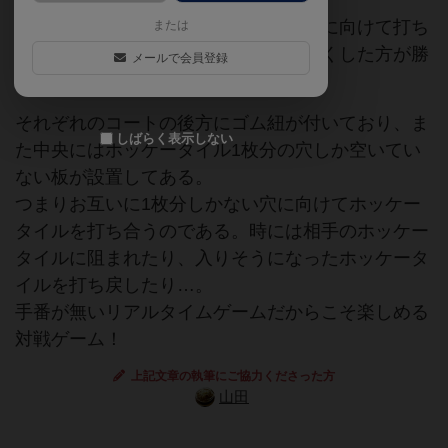
互いにホッケータイルを相手のコートに向けて打ち
または
合い、先に自分のホッケータイルを無くした方が勝
メールで会員登録
利！
それぞれのコートの後方にゴム紐が付いており、ま
しばらく表示しない
た中央にはホッケータイル1枚分の穴しか空いてい
ない板が設置してある。
つまりお互いに1枚分しかない穴に向けてホッケー
タイルを打ち合うのである。時には相手のホッケー
タイルに阻まれたり、入りそうになったホッケータ
イルを打ち戻したり…。
手番が無いリアルタイムゲームだからこそ楽しめる
対戦ゲーム！
上記文章の執筆にご協力くださった方
山田