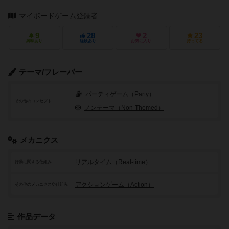
マイボードゲーム登録者
9
28
2
23
興味あり
経験あり
お気に入り
持ってる
テーマ/フレーバー
パーティゲーム（Party）
その他のコンセプト
ノンテーマ（Non-Themed）
メカニクス
リアルタイム（Real-time）
行動に関する仕組み
アクションゲーム（Action）
その他のメカニクスや仕組み
作品データ