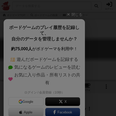
ログイン
閉じる
ボドゲーマTOP
ボードゲームの検索
スリングホッケー
ボードゲームのプレイ履歴を記録し
て、
自分のデータを管理しませんか？
スリングホッケー
約75,000人
がボドゲーマを利用中！
Sling Hockey
遊んだボードゲームを記録する
気になるゲームのレビューを読む
お気に入り作品・所有リストの共
有
1
1
17
トップ
画像
動画
レビュー
カフェ
ログイン / 会員登録（10秒）
Google
X
こんっ…かんっ…びよ〜ん…スポッ！
Apple
Facebook