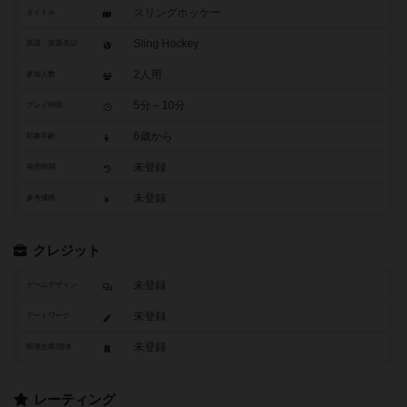
スリングホッケー
タイトル
Sling Hockey
原題・英題表記
2人用
参加人数
5分～10分
プレイ時間
6歳から
対象年齢
未登録
発売時期
未登録
参考価格
クレジット
未登録
ゲームデザイン
未登録
アートワーク
未登録
関連企業/団体
レーティング