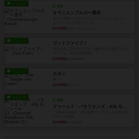
レビュー
充実
オラニエンブルガー運河
友人の所持してるゲームをさせてもらいました。
まだワーカーの置いていない...
約4時間前
by おっちょこちょい
レビュー
ゴットファイブ！
自分の前に背を向けて並ぶ5枚の手札の数字を当て
るゲーム。相手の手札/場...
約5時間前
by daisdice
レビュー
カタン
神ゲー
約6時間前
by アプー
レビュー
充実
ドゥームド・バタリオンズ：ASLモジュール11
『Squad Leader』用の追加マップとして発売され
たマップの#9...
約6時間前
by Chaco