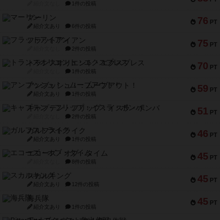
紹介文なし
1件の投稿
マーリン
76
PT
紹介文あり
6件の投稿
フラットアイアン
75
PT
紹介文なし
2件の投稿
トランスオリエント・エクスプレス
70
PT
紹介文なし
1件の投稿
アンブッシュ！：ムーブアウト！
59
PT
紹介文あり
1件の投稿
キャプテン・フリップ：イスラ・ボンバ
51
PT
紹介文なし
2件の投稿
ガルフストライク
46
PT
紹介文あり
1件の投稿
エコーズ・オブ・タイム
45
PT
紹介文なし
8件の投稿
スカルキング
45
PT
紹介文あり
12件の投稿
海兵隊
45
PT
紹介文あり
1件の投稿