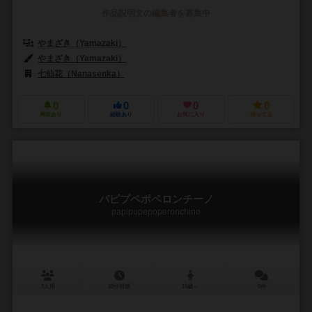
作品説明文の編集者を募集中
やまざき（Yamazaki）
やまざき（Yamazaki）
七仙花（Nanasenka）
0
0
0
0
興味あり
経験あり
お気に入り
持ってる
パピプペポペロンチーノ
papipupepoperonchino
3人用
10分前後
10歳～
0件