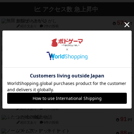
アクセス数 急上昇中
無限まちがいさがし
574
PT
紹介文あり
2件の投稿
リワイルド：サウスアメリカ
389
PT
紹介文なし
2件の投稿
アンダー・ザ・テーブラー
378
PT
紹介文あり
1件の投稿
宵と暁の呪文書
133
PT
紹介文あり
8件の投稿
セミファイナル ～お前はまだ生きている～
103
PT
紹介文あり
1件の投稿
ワン・トゥ・ファイブ
97
PT
紹介文あり
1件の投稿
南北戦争
91
PT
紹介文あり
1件の投稿
ふたつの城の物語
91
PT
紹介文あり
6件の投稿
ノームズ・アット・ナイト
88
PT