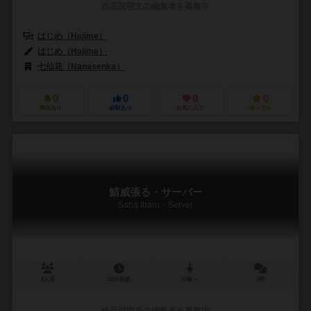
作品説明文の編集者を募集中
はじめ（Hajime）
はじめ（Hajime）
七仙花（Nanasenka）
0
0
0
0
興味あり
経験あり
お気に入り
持ってる
鯖威張る・サーバー
Saba Ibaru・Server
4人用
30分前後
10歳～
0件
作品説明文の編集者を募集中