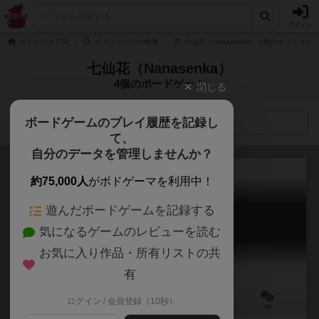
ログイン
ボドゲーマTOP
ボードゲームの検索
七仙花（Nanasenka） 4個のボードゲー
七仙花（Nanasenka）
4個のボードゲーム
閉じる
ボードゲームのプレイ履歴を記録し
検索メニュー
て、
自分のデータを管理しませんか？
約75,000人
がボドゲーマを利用中！
遊んだボードゲームを記録する
迷宮蟻巣
気になるゲームのレビューを読む
Meikyu Arisu
お気に入り作品・所有リストの共
有
ログイン / 会員登録（10秒）
2～4人
10～20分
6歳～
0件