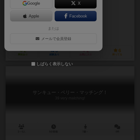
Google
X
作品説明文の編集者を募集中
Apple
Facebook
やまざき（Yamazaki）
はじめ（Hajime）
または
はじめ（Hajime）
七仙花（Nanasenka）
メールで会員登録
2
6
2
6
興味あり
経験あり
お気に入り
持ってる
しばらく表示しない
サンキュー・ベリー・マッチング！
39 very matching!
2～4人
5分前後
7歳～
0件