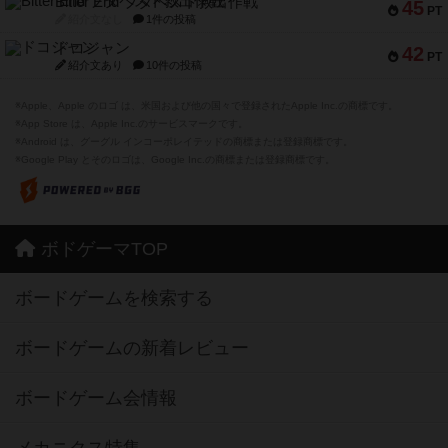
Bitter End ブタペスト救出作戦
45
PT
紹介文なし
1件の投稿
ドコジャン
42
PT
紹介文あり
10件の投稿
※Apple、Apple のロゴ は、米国および他の国々で登録されたApple Inc.の商標です。
※App Store は、Apple Inc.のサービスマークです。
※Android は、グーグル インコーポレイテッドの商標または登録商標です。
※Google Play とそのロゴは、Google Inc.の商標または登録商標です。
ボドゲーマTOP
ボードゲームを検索する
ボードゲームの新着レビュー
ボードゲーム会情報
メカニクス特集