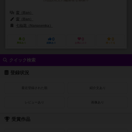
蛮（Ban）
蛮（Ban）
七仙花（Nanasenka）
0
0
0
0
興味あり
経験あり
お気に入り
持ってる
クイック検索
登録状況
最近登録された順
紹介文あり
レビューあり
画像あり
受賞作品