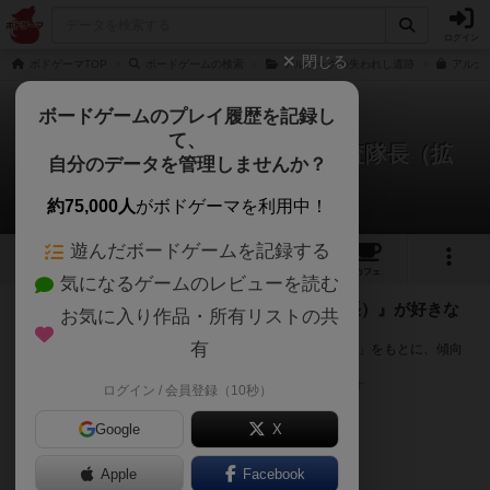
ログイン
閉じる
ボドゲーマTOP
ボードゲームの検索
アルナックの失われし遺跡
アルナ
ボードゲームのプレイ履歴を記録し
て、
アルナックの失われし遺跡：調査隊長（拡
自分のデータを管理しませんか？
張）
次のおすすめボードゲーム
約75,000人
がボドゲーマを利用中！
遊んだボードゲームを記録する
12
10
111
トップ
画像
動画
レビュー
カフェ
気になるゲームのレビューを読む
『アルナックの失われし遺跡：調査隊長（拡張）』が好きな
お気に入り作品・所有リストの共
方へのおすすめ
有
このゲームのトップページで投票された「プレイ感の評価」をもとに、傾向
が近いボードゲームをランキング形式で紹介します。
※リストには一定の投票数がある作品のみを表示しています
ログイン / 会員登録（10秒）
Google
X
Apple
Facebook