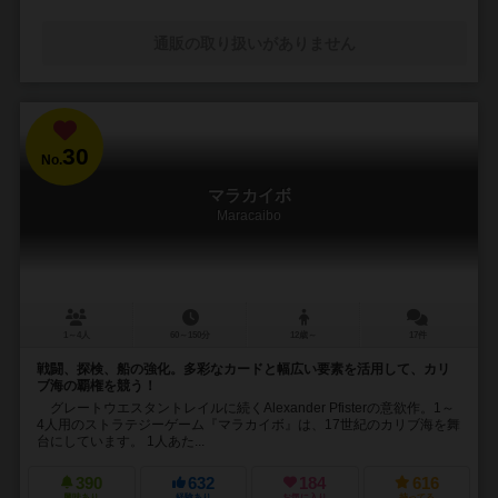
通販の取り扱いがありません
30
No.
マラカイボ
Maracaibo
1～4人
60～150分
12歳～
17件
戦闘、探検、船の強化。多彩なカードと幅広い要素を活用して、カリ
ブ海の覇権を競う！
グレートウエスタントレイルに続くAlexander Pfisterの意欲作。1～
4人用のストラテジーゲーム『マラカイボ』は、17世紀のカリブ海を舞
台にしています。 1人あた...
390
632
184
616
興味あり
経験あり
お気に入り
持ってる