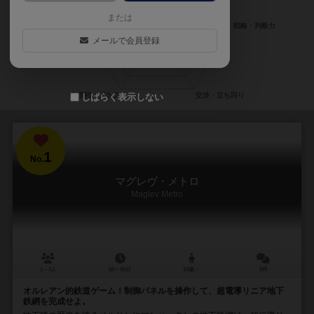
または
メールで会員登録
しばらく表示しない
1
No.
マグレヴ・メトロ
Maglev Metro
1～4人
60～90分
14歳～
8件
オルレアン的鉄道ゲーム！制御パネルを操作して、超電導リニア地下
鉄網を完成せよ。