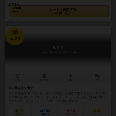
カートに追加する
1,980円（税込）
21
No.
ルミス
Lumis: Der Pfad des Feuers
2～4人
30分前後
10歳～
2件
塔と塔を炎で繋ぐ
塔と塔を炎で繋いでいき、ボードの端から端まで繋ぐことが出来た陣
営の勝利となるアブストラクトストラテジー。2人、もしくは4人専用
と少し変わったゲーム。 このゲームの真の魅力は...
29
103
19
36
興味あり
経験あり
お気に入り
持ってる