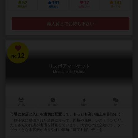
52
161
17
141
興味あり
経験あり
お気に入り
持ってる
再入荷までお待ち下さい
12
No.
リスボアマーケット
Mercado de Lisboa
1～4人
30～45分
8歳～
8件
市場にお店と入口を適切に配置して、もっとも高い売上を目指そう！
格子状に整備された道路に沿って、肉屋や花屋、レストランなど、
たくさんのお店が出店を計画しています。大切なのは立地です。ター
ゲットとなる客層が通りやすい場所に建てれば、売上を...