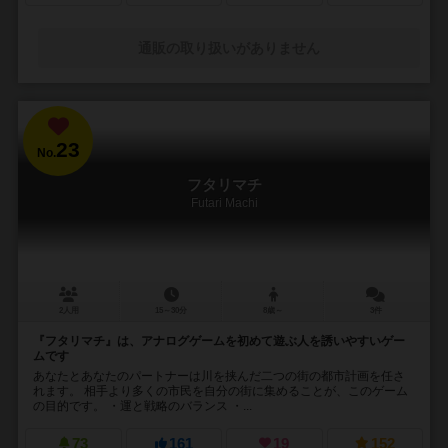
通販の取り扱いがありません
23
No.
フタリマチ
Futari Machi
2人用
15～30分
8歳～
3件
『フタリマチ』は、アナログゲームを初めて遊ぶ人を誘いやすいゲー
ムです
あなたとあなたのパートナーは川を挟んだ二つの街の都市計画を任さ
れます。 相手より多くの市民を自分の街に集めることが、このゲーム
の目的です。 ・運と戦略のバランス ・...
73
161
19
152