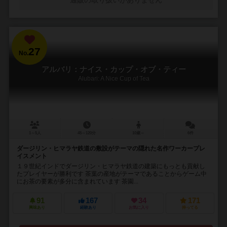
通販の取り扱いがありません
27
No.
アルバリ：ナイス・カップ・オブ・ティー
Alubari: A Nice Cup of Tea
1～5人
45～120分
10歳～
6件
ダージリン・ヒマラヤ鉄道の敷設がテーマの隠れた名作ワーカープレ
イスメント
１９世紀インドでダージリン・ヒマラヤ鉄道の建築にもっとも貢献し
たプレイヤーが勝利です 茶葉の産地がテーマであることからゲーム中
にお茶の要素が多分に含まれています 茶園...
91
167
34
171
興味あり
経験あり
お気に入り
持ってる