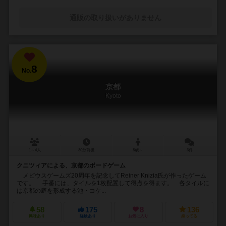
通販の取り扱いがありません
8
No.
京都
Kyoto
1～4人
30分前後
8歳～
3件
クニツィアによる、京都のボードゲーム
メビウスゲームズ20周年を記念してReiner Knizia氏が作ったゲーム
です。 手番には、タイルを1枚配置して得点を得ます。 各タイルに
は京都の庭を形成する池・コケ...
58
175
8
136
興味あり
経験あり
お気に入り
持ってる