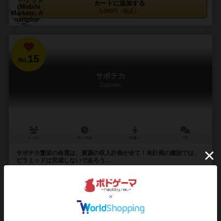
カートに追加する
5,500円（税込）
15
No.
サポテカ
Zapotec
1～4人
60～75分
12歳～
7件
サポテカ繁栄の命運は、資源の収入計画が全て！未計画の建設では、
ピラミッドは完成しないであろう…
「メルフ」や「ラグーザ」の作者ロピアーノの新作。 古代都市モンテ
アルバンで興ったサポテカ文明のゲーム。 3つの地区、エトラとミトラ
とオコトラン。それぞれ、平原、丘陵、...
161
397
98
251
興味あり
経験あり
お気に入り
持ってる