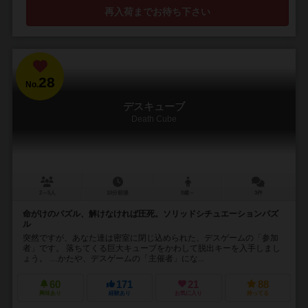
再入荷までお待ち下さい
28
No.
デスキューブ
Death Cube
2～5人
10分前後
8歳～
3件
命がけのパズル、解けなければ圧死。ソリッドシチュエーションパズ
ル
突然ですが、あなた達は密室に閉じ込められた、デスゲームの「参加
者」です。 落ちてくる巨大キューブをかわして脱出キーを入手しまし
ょう。 …かたや、デスゲームの「主催者」にな...
60
171
21
88
興味あり
経験あり
お気に入り
持ってる