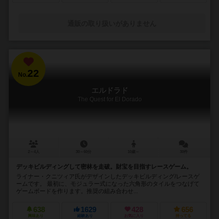
通販の取り扱いがありません
22
No.
エルドラド
The Quest for El Dorado
2～4人
30～60分
10歳～
30件
デッキビルディングして密林を走破。財宝を目指すレースゲーム。
ライナー・クニツィア氏がデザインしたデッキビルディング/レースゲ
ームです。 最初に、モジュラー式になった六角形のタイルをつなげて
ゲームボードを作ります。推奨の組み合わせ...
638
1629
428
656
興味あり
経験あり
お気に入り
持ってる