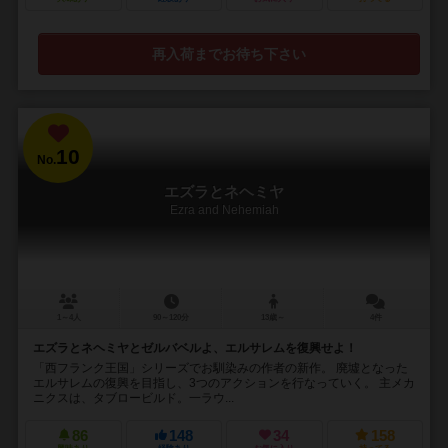
再入荷までお待ち下さい
10
No.
エズラとネヘミヤ
Ezra and Nehemiah
1～4人
90～120分
13歳～
4件
エズラとネヘミヤとゼルバベルよ、エルサレムを復興せよ！
「西フランク王国」シリーズでお馴染みの作者の新作。 廃墟となった
エルサレムの復興を目指し、3つのアクションを行なっていく。 主メカ
ニクスは、タブロービルド。一ラウ...
86
148
34
158