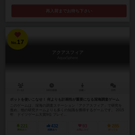
再入荷までお待ち下さい
17
No.
アクアスフィア
AquaSphere
2～4人
100分前後
12歳～
12件
ボットを使いこなせ！ 何よりも計画性が重要になる深海調査ゲーム
このゲームは、深海の調査ステーション「アクアスフィア」で研究を
進め、他の研究チームよりも多くの知識を獲得するゲームです。 2015
年 ドイツゲーム大賞9位 プレイ...
221
432
93
285
興味あり
経験あり
お気に入り
持ってる