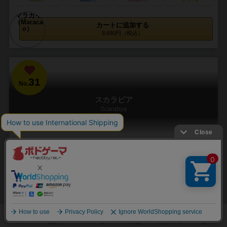
カートに追加する
9,680円（税込）
31
No.
スカラビア
Scarabya
1～4人
15～20分
8歳～
8件
世界各地に眠る黄金のスカラベを、タイルで囲んで発掘せよ！
エジプトの砂漠、アマゾンの奥地、バミューダの海底、南極の氷の
中。これらの場所には、古代文明の秘密を握る黄金のスカラベが隠さ
れていると言われています。各プレイヤーは探検隊とな...
91
449
75
186