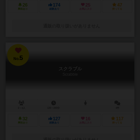
26
174
25
47
興味あり
経験あり
お気に入り
持ってる
通販の取り扱いがありません
5
No.
スクラブル
Scrabble
2～4人
120～240分
4件
32
127
16
117
興味あり
経験あり
お気に入り
持ってる
通販の取り扱いがありません