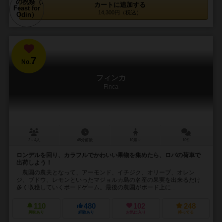
カートに追加する
14,300円（税込）
7
No.
フィンカ
Finca
2～4人
45分前後
10歳～
10件
ロンデルを回り、カラフルでかわいい果物を集めたら、ロバの荷車で
出荷しよう！
農園の農夫となって、アーモンド、イチジク、オリーブ、オレン
ジ、ブドウ、レモンといったマジョルカ島の名産の果実を出来るだけ
多く収穫していくボードゲーム。最後の農園がボード上に...
110
480
102
248
興味あり
経験あり
お気に入り
持ってる