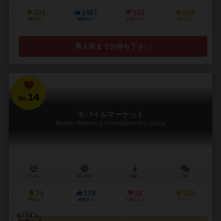
303
1487
158
619
興味あり
経験あり
お気に入り
持ってる
再入荷までお待ち下さい
14
No.
モバイルマーケット
Mobile Markets: A Smartphone Inc. Game
1～4人
40～80分
14歳～
3件
74
179
26
154
興味あり
経験あり
お気に入り
持ってる