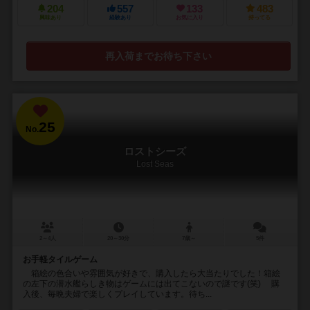
204
557
133
483
興味あり
経験あり
お気に入り
持ってる
再入荷までお待ち下さい
25
No.
ロストシーズ
Lost Seas
2～4人
20～30分
7歳～
5件
お手軽タイルゲーム
箱絵の色合いや雰囲気が好きで、購入したら大当たりでした！箱絵
の左下の潜水艦らしき物はゲームには出てこないので謎です(笑) 購
入後、毎晩夫婦で楽しくプレイしています。待ち...