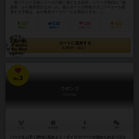
西フランク王国シリーズの第二弾となる本作。シリーズ初代の「建
築家」から難易度が上がった。個人ボードの同色マスにワーカーを配
置する手順は、あの有名ボードゲームを想起させる。こ...
337
538
186
622
興味あり
経験あり
お気に入り
持ってる
カートに追加する
6,380円（税込）
3
No.
ウボンゴ
Ubongo
1～4人
25分前後
8歳～
52件
パーツを上手く枠内に収めよう！ダイスでパーツが決められるパズル