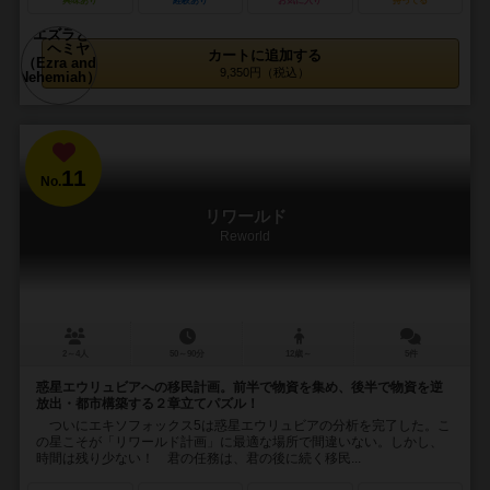
興味あり
経験あり
お気に入り
持ってる
カートに追加する
9,350円（税込）
11
No.
リワールド
Reworld
2～4人
50～90分
12歳～
5件
惑星エウリュビアへの移民計画。前半で物資を集め、後半で物資を逆
放出・都市構築する２章立てパズル！
ついにエキソフォックス5は惑星エウリュビアの分析を完了した。こ
の星こそが「リワールド計画」に最適な場所で間違いない。しかし、
時間は残り少ない！ 君の任務は、君の後に続く移民...