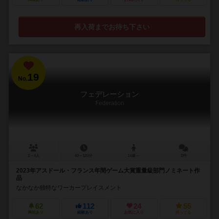
再入荷までお待ち下さい
19
No.
フェデレーション
Federation
2～4人
60～120分
14歳～
2件
2023年アスドール・フランス年間ゲーム大賞重量級部門ノミネート作
品
なかなか独特なワーカープレイスメント
62
112
24
55
興味あり
経験あり
お気に入り
持ってる