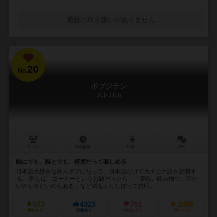
通販の取り扱いがありません
20
No.
ボブジテン
Bob Jiten
3～8人
30分前後
10歳～
47件
誰にでも、誰とでも、何度だって楽しめる
日本語大好きな外人ボブになって、日本語だけでカタカナ語を説明す
る。 例えば、コーヒーというお題だったら、「茶色い飲み物で、温か
いのも冷たいのもある」など頭をふりしぼって説明...
572
4323
751
2096
興味あり
経験あり
お気に入り
持ってる