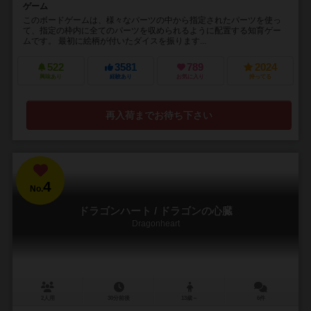
ゲーム
このボードゲームは、様々なパーツの中から指定されたパーツを使っ
て、指定の枠内に全てのパーツを収められるように配置する知育ゲー
ムです。 最初に絵柄が付いたダイスを振ります...
522
3581
789
2024
興味あり
経験あり
お気に入り
持ってる
再入荷までお待ち下さい
4
No.
ドラゴンハート / ドラゴンの心臓
Dragonheart
2人用
30分前後
13歳～
6件