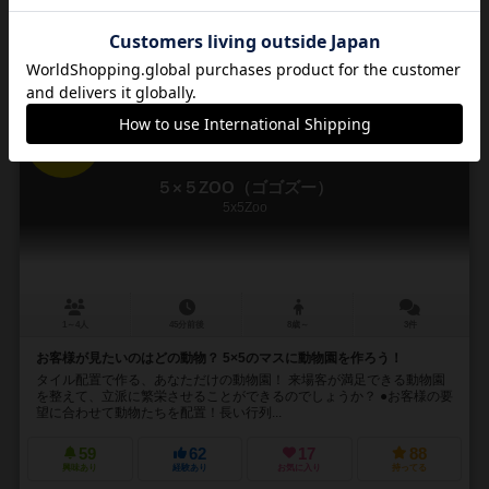
再入荷までお待ち下さい
16
No.
５×５ZOO（ゴゴズー）
5x5Zoo
1～4人
45分前後
8歳～
3件
お客様が見たいのはどの動物？ 5×5のマスに動物園を作ろう！
タイル配置で作る、あなただけの動物園！ 来場客が満足できる動物園
を整えて、立派に繁栄させることができるのでしょうか？ ●お客様の要
望に合わせて動物たちを配置！長い行列...
59
62
17
88
興味あり
経験あり
お気に入り
持ってる