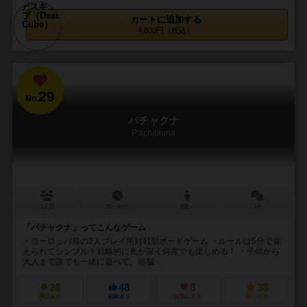
カートに追加する
4,800円（税込）
29
No.
パチャクナ
P'achakuna
2人用
30～60分
8歳～
1件
「パチャクナ」ってこんなゲーム
・ヨーロッパ発の2人プレイ用対戦型ボードゲーム ・ルールは5分で覚
えられてシンプル！戦略的に奥が深く何度でも楽しめる！ ・子供から
大人まで誰でも一緒に遊べて、頭脳...
26
48
8
38
興味あり
経験あり
お気に入り
持ってる