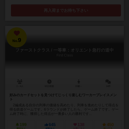
再入荷までお待ち下さい
9
No.
ファーストクラス / 一等車：オリエント急行の道中
First Class
1～4人
60分前後
10歳～
14件
好みのカードセットを見つけてじっくり楽しむワーカープレイスメン
ト
2編成ある自分の列車の価値を高めたり、列車を進めたりして得点を
得る鉄道ゲームです。6ラウンドが終了したら、ゲーム終了です。ゲー
ム終了時に、獲得した得点が一番多い人の勝利です...
199
645
138
450
興味あり
経験あり
お気に入り
持ってる