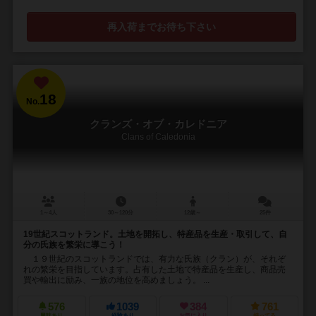
再入荷までお待ち下さい
18
No.
クランズ・オブ・カレドニア
Clans of Caledonia
1～4人
30～120分
12歳～
25件
19世紀スコットランド。土地を開拓し、特産品を生産・取引して、自
分の氏族を繁栄に導こう！
１９世紀のスコットランドでは、有力な氏族（クラン）が、それぞ
れの繁栄を目指しています。占有した土地で特産品を生産し、商品売
買や輸出に励み、一族の地位を高めましょう。 ...
576
1039
384
761
興味あり
経験あり
お気に入り
持ってる