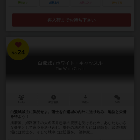
興味あり
経験あり
お気に入り
持ってる
再入荷までお待ち下さい
24
No.
白鷺城 / ホワイト・キャッスル
The White Castle
1～4人
80分前後
12歳～
14件
白鷺城城主に謁見せよ。藩士を白鷺城の内外に送り込み、地位と栄誉
を得よう！
播磨国、姫路藩主の大名酒井忠恭の庇護を受けるため、あなたも小さ
な藩主として家臣を送り込む。場外の池の周りには庭師を、武道稽古
場には武士を、そして城中には廷臣を。 酒井家...