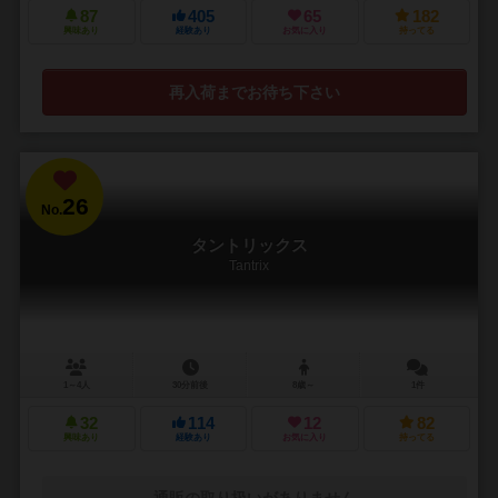
87
405
65
182
興味あり
経験あり
お気に入り
持ってる
再入荷までお待ち下さい
26
No.
タントリックス
Tantrix
1～4人
30分前後
8歳～
1件
32
114
12
82
興味あり
経験あり
お気に入り
持ってる