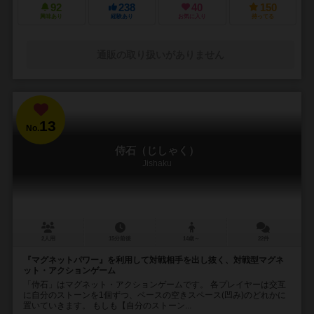
92
238
40
150
興味あり
経験あり
お気に入り
持ってる
通販の取り扱いがありません
13
No.
侍石（じしゃく）
Jishaku
2人用
15分前後
14歳～
22件
『マグネットパワー』を利用して対戦相手を出し抜く、対戦型マグネ
ット・アクションゲーム
「侍石」はマグネット・アクションゲームです。 各プレイヤーは交互
に自分のストーンを1個ずつ、ベースの空きスペース(凹み)のどれかに
置いていきます。 もしも【自分のストーン...