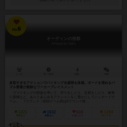
6
No.
オーディンの祝祭
A Feast for Odin
1～4人
30～120分
12歳～
38件
多彩すぎるアクションでバイキング全盛期を体感。ボードを埋めるパ
ズル要素が新鮮なワーカープレイスメント
ヴァイキングの部族を率いて、狩りをしたり、交易をしたり、略奪
に探検など、ありとあらゆるアクションをし豊かにしていくボードゲ
ーム。 7ラウンド（初回ゲーム時は6ラウンド推...
1221
1632
616
1194
興味あり
経験あり
お気に入り
持ってる