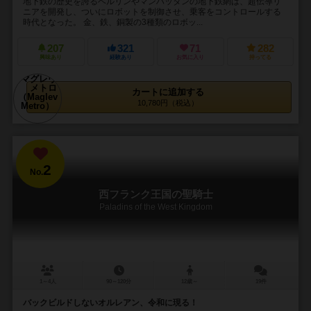
地下鉄の歴史を誇るベルリンやマンハッタンの地下鉄網は、超伝導リ
ニアを開発し、ついにロボットを制御させ、乗客をコントロールする
時代となった。 金、鉄、銅製の3種類のロボッ...
207
321
71
282
興味あり
経験あり
お気に入り
持ってる
カートに追加する
10,780円（税込）
2
No.
西フランク王国の聖騎士
Paladins of the West Kingdom
1～4人
90～120分
12歳～
19件
バックビルドしないオルレアン、令和に現る！