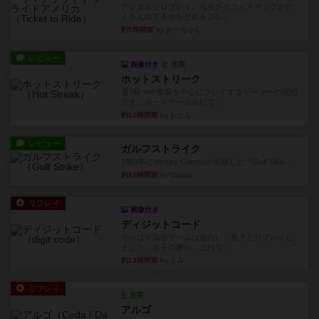
デジタルソロプレイ。元祖チケライ？マップがた
くさん出てるからどれをプレ...
約5時間前
by おーちゃん
レビュー
画像付き
充実
ホットストリーク
星7軽〜中量級を中心にプレイするゲーマーの感想
です。ボードゲーム会にて...
約12時間前
by おとん
レビュー
ガルフストライク
1983年にVictory Gamesが出版した『Gulf Strik...
約12時間前
by Chaco
リプレイ
画像付き
ディジットコード
やっぱり論理ゲームは面白い。息子とリプレイし
ました。息子の勝ち。これリ...
約13時間前
by くみ
リプレイ
充実
アルゴ