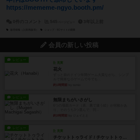
https://mememe-ngyo.booth.pm/
0件のコメント
545
3年以上前
ページビュー
販売情報（入荷/再販等）
ショップ・ECサイトの開業
会員の新しい投稿
レビュー
充実
花火
ずっと前のドイツ年間ゲーム大賞ながら、シンプ
ルで簡単な小ゲームで今でも...
約1時間前
by tamio
レビュー
無限まちがいさがし
6つの場面カード（表、裏で違う絵）が何枚かあ
り、そのうち3つ選んで、同...
約3時間前
by ジェイとと
レビュー
充実
チケットトゥライド / チケットトゥライドアメリカ