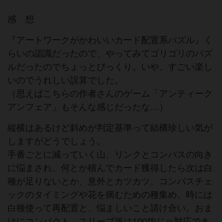
感 想
『アートワークがかわいいカード配置系パズル』く
らいの認識だったので、やってみてゴリゴリのパズ
ルだったのでちょっとびっくり。いや、すごい楽し
いのでうれしい誤算でした。
（思えばこちらの作者さんのゲーム「アンティーク
アンフェア」もそんな感じだったな…）
縦横はあるけど斜めが判定基準って結構珍しい気が
しますがどうでしょう。
手番ごとに減っていく山、リンクとコンパスの向き
に悩まされ、何とか積んでカード獲得したら次は白
種が足りないとか、意外とカツカツ。コンパスチェ
ックのタイミングや花を摘むための種集め、時には
白種使って再配置と、悩ましいこと請け合い。おま
けにコンパクト。スリーブ派は100均じゃ対応でき