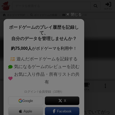
ログイン
閉じる
ボドゲーマTOP
ボードゲームの検索
ブルームコンパス
ボードゲームのプレイ履歴を記録し
て、
自分のデータを管理しませんか？
ブルームコンパス
約75,000人
がボドゲーマを利用中！
Bloom Compass
遊んだボードゲームを記録する
気になるゲームのレビューを読む
お気に入り作品・所有リストの共
有
2
4
5
トップ
画像
動画
レビュー
カフェ
ログイン / 会員登録（10秒）
Google
X
可愛い絵柄にコンパクトなサイズ。それでいてがっ
Apple
Facebook