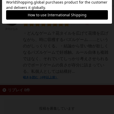
仙人
198名
4名
0
充実
汐月かなみ
・どんなゲーム？花タイルを広げて花壇を広げ
ながら、時に収穫するパズルゲーム……という
のがしっくりくる。・結論から甘い物が欲しく
なるパズルゲームで好感触。ルール自体も複雑
ではなく、それでいてしっかり考えさせられる
のでボードゲームの良さが存分に詰まってい
る。私個人としては結構好...
続きを読む（4年以上前）
リプレイ 0件
投稿を募集しています