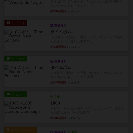
アルゴがとても好きで、たぶんプレイ回数が最も
多いゲームです。なんといっ...
約13時間前
by おとん
リプレイ
画像付き
タイムボム
僕はホントに嘘が下手なようで、すぐバレますみ
んなホント、嘘が上手ですよ...
約13時間前
by あまる
レビュー
画像付き
タイムボム
まず簡単で軽い！大人数で遊べる！それなのに小
箱！何より楽しい！！正体隠...
約13時間前
by あまる
レビュー
充実
1809
ケビン・ザッカーがデザインした１ヘクス=２マイ
ルの戦役級シリーズは以下...
約13時間前
by Chaco
ルール/インスト
画像付き
充実