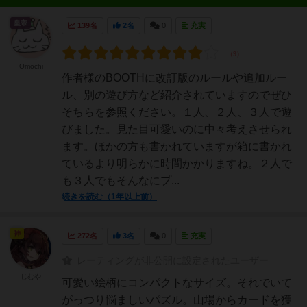
皇帝
139名
2名
0
充実
Omochi
作者様のBOOTHに改訂版のルールや追加ルー
ル、別の遊び方など紹介されていますのでぜひ
そちらを参照ください。１人、２人、３人で遊
びました。見た目可愛いのに中々考えさせられ
ます。ほかの方も書かれていますが箱に書かれ
ているより明らかに時間かかりますね。２人で
も３人でもそんなにプ...
続きを読む（1年以上前）
神
272名
3名
0
充実
レーティングが非公開に設定されたユーザー
じむや
可愛い絵柄にコンパクトなサイズ。それでいて
がっつり悩ましいパズル。山場からカードを獲