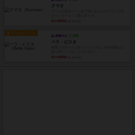
クマタ
ゲームの目的ゲーム終了時にあなたのクランの見
えているドミノで最も多くの...
約14時間前
by jurong
ルール/インスト
画像付き
充実
ベラ・ビスタ
概要と目的小さな町ベラビスタは、風光明媚な公
園と曲がりくねった川が広が...
約14時間前
by jurong