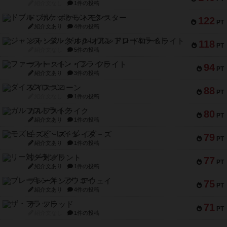
紹介文なし
1件の投稿
ドブル：ポケットモンスター
122
PT
紹介文あり
4件の投稿
ジャンヌ・ダルク-オルレアン ドロー＆ライト
118
PT
紹介文なし
5件の投稿
ファースト・イン・フライト
94
PT
紹介文あり
3件の投稿
ダイススローン
88
PT
紹介文なし
1件の投稿
ガルフストライク
80
PT
紹介文あり
1件の投稿
モズビ－ズ・レイダ－ズ
79
PT
紹介文あり
1件の投稿
リー対グラント
77
PT
紹介文あり
1件の投稿
ブレーキング・アウェイ
75
PT
紹介文あり
4件の投稿
ザ・フラッド
71
PT
紹介文なし
1件の投稿