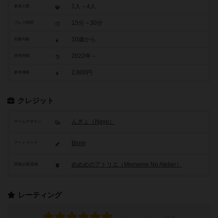
1人～4人
参加人数
15分～30分
プレイ時間
10歳から
対象年齢
2022年～
発売時期
2,800円
参考価格
クレジット
んぎょ（Ngyo）
ゲームデザイン
Birne
アートワーク
めめめのアトリエ（Mememe No Atelier）
関連企業/団体
レーティング