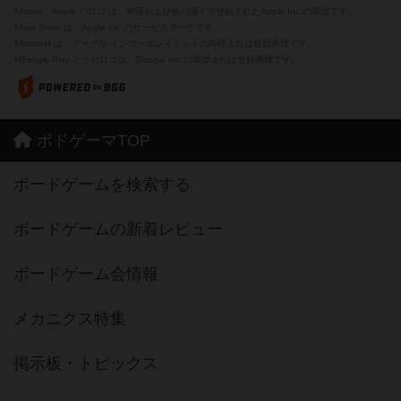
※Apple、Apple のロゴ は、米国および他の国々で登録されたApple Inc.の商標です。
※App Store は、Apple Inc.のサービスマークです。
※Android は、グーグル インコーポレイテッドの商標または登録商標です。
※Google Play とそのロゴは、Google Inc.の商標または登録商標です。
ボドゲーマTOP
ボードゲームを検索する
ボードゲームの新着レビュー
ボードゲーム会情報
メカニクス特集
掲示板・トピックス