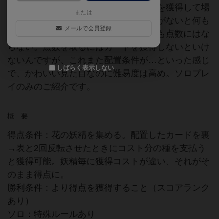
つり悩ましいパズル。山場からカードを獲得して場
または
に配置、配置時の条件で獲得できる種がないと何も
メールで会員登録
できないんですが、種ばかり取ってても点数にはな
らない。点数を取るにはカードを獲得しないといけ
ないんですが、これまた配置条件が…といった感じ
しばらく表示しない
で、かわいい見た目なのに難易度は高め。ソロプレ
イのみのご紹介です。
概 要
得点条件：花の妖精を集める。配置したカードを裏
→表と2回反転させたときにコスト分の種を支払う
と獲得可能。妖精毎に獲得コストが違い、それがそ
のまま得点に。
勝利条件：より得点を獲得すること（スコアランク
あり）
ソロ：特殊ルールあり