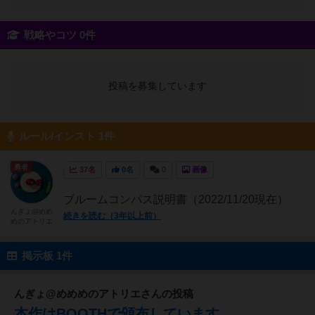
戦略やコツ 0件
投稿を募集しています
ルール/インスト 1件
勇者
37名
0名
0
画像
ブルームコンパス説明書（2022/11/20現在）
んぎょ@めめ
続きを読む（3年以上前）
めのアトリエ
掲示板 1件
んぎょ@めめめのアトリエさんの投稿
本作はBOOTHで頒布しています