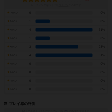
レーティングを行うには
ログイン
が必要です
0
0%
10点の人
1
8%
9点の人
4
31%
8点の人
1
8%
7点の人
3
23%
6点の人
4
31%
5点の人
0
0%
4点の人
0
0%
3点の人
0
0%
2点の人
0
0%
1点の人
プレイ感の評価
トグルスイッチを押すとプレイ感（
※
）の投票ができます