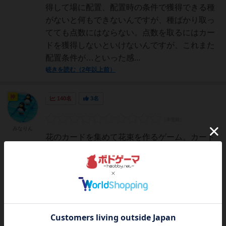
得して場に配置、配置時の条件で獲得できる種
がないと何もできないんですが、種ばかり取っ
てても点数にはならない。点数を取るにはカー
ドを獲得しないといけないんですが、これまた
配置条件が…といった感...
続きを読む（2年以上前）
神
140名
3名
みなりん
花のカードを集めて花束を作るゲーム。カード
は９種類で、勝利点が書かれている。８点もし
くは４種類集めると勝利する。裏向きの山の上
をポーンが動き、ポーンの進んだ先のカードを
オモテにして、共通の場に配置する。白タネを
使って、オモテ向きのカードを動かすこともで
きる。配置したら、カー...
続きを読む（約4年前）