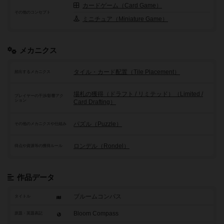
カードゲーム（Card Game）
その他のコンセプト
ミニチュア（Miniature Game）
メカニクス
タイル・カード配置（Tile Placement）
頻出するメカニクス
場札の獲得（ドラフト / リミテッド）（Limited /
プレイヤーの干渉/影響アク
ション
Card Drafting）
パズル（Puzzle）
その他のメカニクスや仕組み
ロンデル（Rondel）
得点や資源等の獲得ルール
作品データ
ブルームコンパス
タイトル
Bloom Compass
原題・英題表記