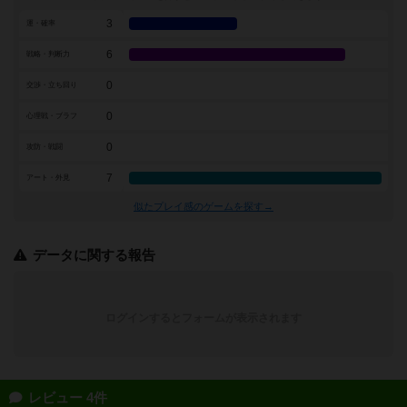
3
運・確率
6
戦略・判断力
0
交渉・立ち回り
0
心理戦・ブラフ
0
攻防・戦闘
7
アート・外見
似たプレイ感のゲームを探す→
データに関する報告
ログインするとフォームが表示されます
レビュー 4件