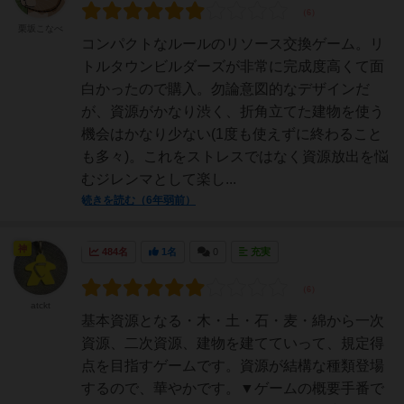
栗坂こなべ
コンパクトなルールのリソース交換ゲーム。リ
トルタウンビルダーズが非常に完成度高くて面
白かったので購入。勿論意図的なデザインだ
が、資源がかなり渋く、折角立てた建物を使う
機会はかなり少ない(1度も使えずに終わること
も多々)。これをストレスではなく資源放出を悩
むジレンマとして楽し...
続きを読む（6年弱前）
神
484名
1名
0
充実
atckt
基本資源となる・木・土・石・麦・綿から一次
資源、二次資源、建物を建てていって、規定得
点を目指すゲームです。資源が結構な種類登場
するので、華やかです。▼ゲームの概要手番で