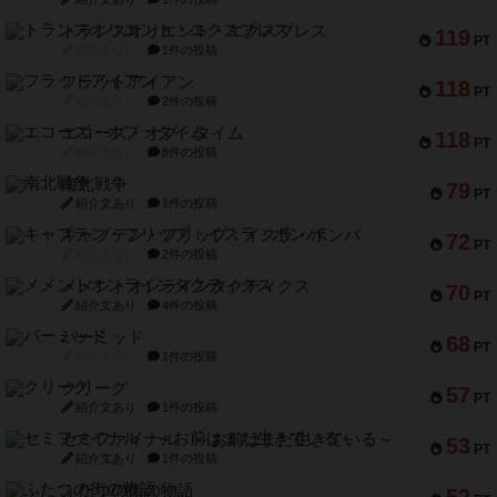
トランスオリエント・エクスプレス
119
PT
紹介文なし
1件の投稿
フラットアイアン
118
PT
紹介文なし
2件の投稿
エコーズ・オブ・タイム
118
PT
紹介文なし
8件の投稿
南北戦争
79
PT
紹介文あり
1件の投稿
キャプテン・フリップ：イスラ・ボンバ
72
PT
紹介文なし
2件の投稿
メメントオンラインタクティクス
70
PT
紹介文あり
4件の投稿
パーミッド
68
PT
紹介文なし
1件の投稿
クリーグ
57
PT
紹介文あり
1件の投稿
セミファイナル ～お前はまだ生きている～
53
PT
紹介文あり
1件の投稿
ふたつの街の物語