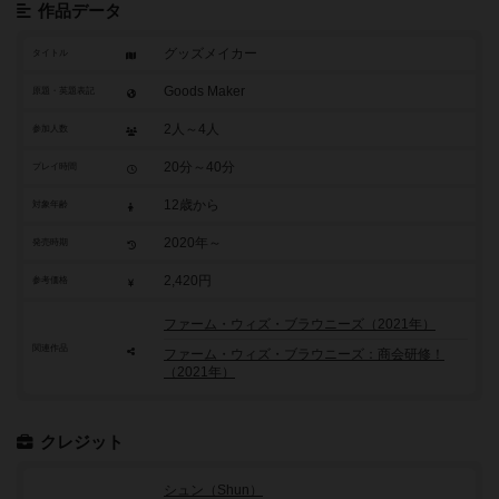
作品データ
グッズメイカー
タイトル
Goods Maker
原題・英題表記
2人～4人
参加人数
20分～40分
プレイ時間
12歳から
対象年齢
2020年～
発売時期
2,420円
参考価格
ファーム・ウィズ・ブラウニーズ（2021年）
関連作品
ファーム・ウィズ・ブラウニーズ：商会研修！
（2021年）
クレジット
シュン（Shun）