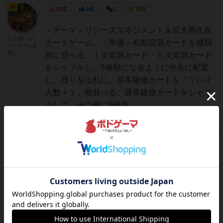
神
68名
0名
0
充実
＜テーマ＞リソースマネジメント＆拡大再生産
ヒロ(新！ボ
カードゲーム。＜準備＞初期資源カードを種類
ードゲーム家
族)
別に並べる。Ⅰ次資源カード・Ⅱ次資源カード
をシャフルし、5種類になるように中央に配置
し、残りを山札に。基本建物カードを「プレイ
人数＋１」枚並べる。通常建物カードをシャフ
ルして、その横に5枚並...
続きを読む（約5年前）
神
88名
0名
0
充実
ゲームの目的様々な商品を作り、豊かになるこ
TJ
とを目指す準備基本建物カード5枚をシャッフ
ルして、プレイ人数＋1枚を表向きに並べ、残
りを除外する通常建物カード23枚をシャッフル
して山札にして、建物カードが合計5枚になる