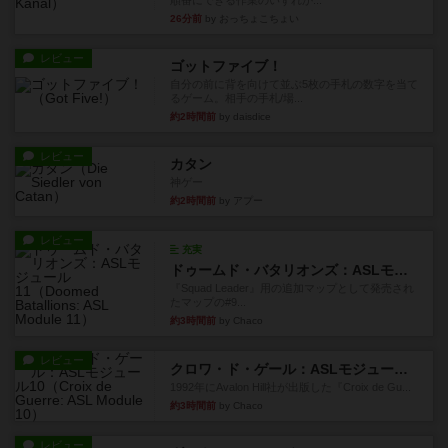
順番にできる作業のいずれか...
26分前
by おっちょこちょい
レビュー
ゴットファイブ！
自分の前に背を向けて並ぶ5枚の手札の数字を当て
るゲーム。相手の手札/場...
約2時間前
by daisdice
レビュー
カタン
神ゲー
約2時間前
by アプー
レビュー
充実
ドゥームド・バタリオンズ：ASLモジュール11
『Squad Leader』用の追加マップとして発売され
たマップの#9...
約3時間前
by Chaco
レビュー
クロワ・ド・ゲール：ASLモジュール10
1992年にAvalon Hill社が出版した『Croix de Gu...
約3時間前
by Chaco
レビュー