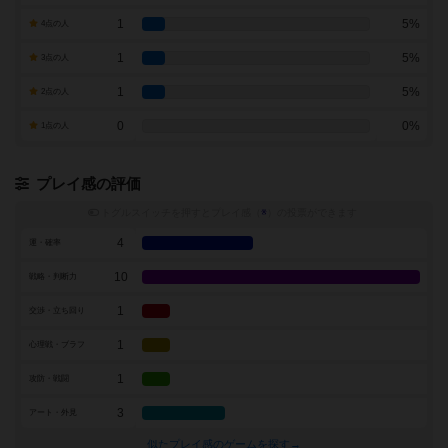
1
5%
4点の人
1
5%
3点の人
1
5%
2点の人
0
0%
1点の人
プレイ感の評価
トグルスイッチを押すとプレイ感（
※
）の投票ができます
4
運・確率
10
戦略・判断力
1
交渉・立ち回り
1
心理戦・ブラフ
1
攻防・戦闘
3
アート・外見
似たプレイ感のゲームを探す→