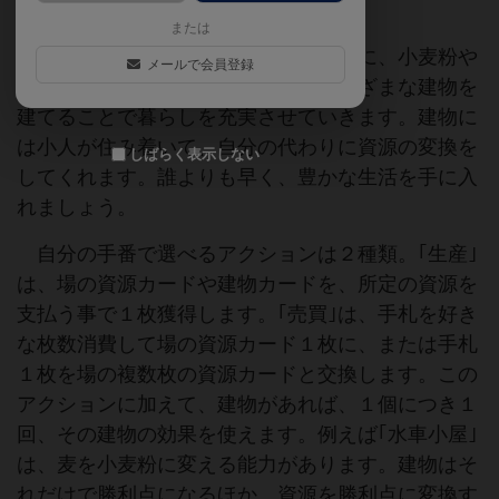
または
木や石などのありふれた資源を元手に、小麦粉や
メールで会員登録
樽などの高級な資源を手に入れ、さまざまな建物を
建てることで暮らしを充実させていきます。建物に
は小人が住み着いて、自分の代わりに資源の変換を
しばらく表示しない
してくれます。誰よりも早く、豊かな生活を手に入
れましょう。
自分の手番で選べるアクションは２種類。｢生産｣
は、場の資源カードや建物カードを、所定の資源を
支払う事で１枚獲得します。｢売買｣は、手札を好き
な枚数消費して場の資源カード１枚に、または手札
１枚を場の複数枚の資源カードと交換します。この
アクションに加えて、建物があれば、１個につき１
回、その建物の効果を使えます。例えば｢水車小屋｣
は、麦を小麦粉に変える能力があります。建物はそ
れだけで勝利点になるほか、資源を勝利点に変換す