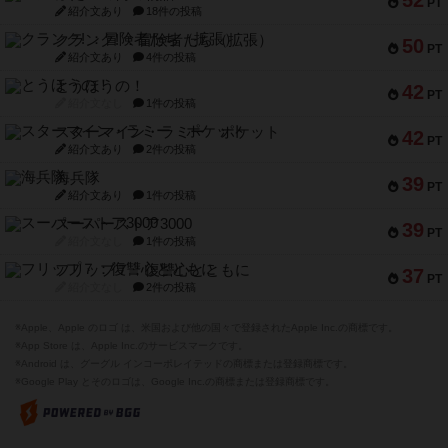
52
PT
紹介文あり
18件の投稿
クランク! ：冒険者たち（拡張）
50
PT
紹介文あり
4件の投稿
とうほうの！
42
PT
紹介文なし
1件の投稿
スターマイン・ラミー ポケット
42
PT
紹介文あり
2件の投稿
海兵隊
39
PT
紹介文あり
1件の投稿
スーパーストア3000
39
PT
紹介文なし
1件の投稿
フリップ７：復讐心とともに
37
PT
紹介文なし
2件の投稿
※Apple、Apple のロゴ は、米国および他の国々で登録されたApple Inc.の商標です。
※App Store は、Apple Inc.のサービスマークです。
※Android は、グーグル インコーポレイテッドの商標または登録商標です。
※Google Play とそのロゴは、Google Inc.の商標または登録商標です。