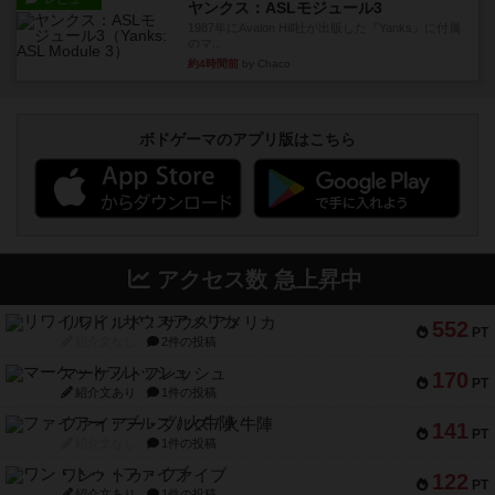
ヤンクス：ASLモジュール3
1987年にAvalon Hill社が出版した『Yanks』に付属
のマ...
約4時間前
by Chaco
ボドゲーマのアプリ版はこちら
アクセス数 急上昇中
リワイルド：サウスアメリカ
552
PT
紹介文なし
2件の投稿
マーケットフレッシュ
170
PT
紹介文あり
1件の投稿
ファイアー・ブルズ / 火牛陣
141
PT
紹介文なし
1件の投稿
ワン・トゥ・ファイブ
122
PT
紹介文あり
1件の投稿