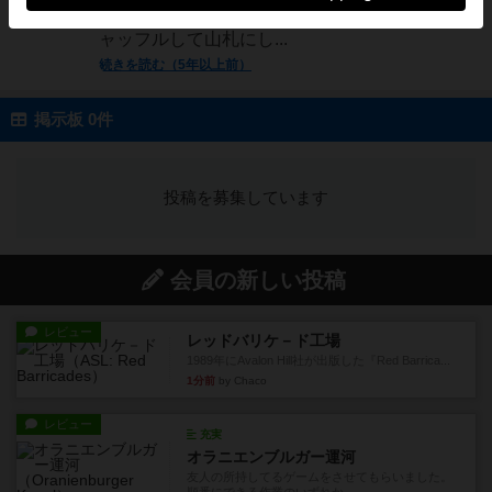
ようにめくって並べるⅡ次資源カード9枚をシ
ャッフルして山札にし...
続きを読む（5年以上前）
掲示板 0件
投稿を募集しています
会員の新しい投稿
レビュー
レッドバリケ－ド工場
1989年にAvalon Hill社が出版した『Red Barrica...
1分前
by Chaco
レビュー
充実
オラニエンブルガー運河
友人の所持してるゲームをさせてもらいました。