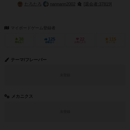
たろたろ
nannann2002
[退会者:37819]
マイボードゲーム登録者
38
125
22
115
興味あり
経験あり
お気に入り
持ってる
テーマ/フレーバー
未登録
メカニクス
未登録