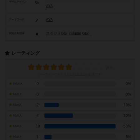
ゲームデザイン
AYA
AYA
アートワーク
スタジオGG（Studio GG）
関連企業/団体
レーティング
レーティングを行うには
ログイン
が必要です
0
0%
10点の人
0
0%
9点の人
2
10%
8点の人
4
20%
7点の人
10
50%
6点の人
1
5%
5点の人