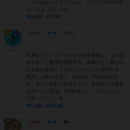
いうのもあります！それは、アイコンの見やす
さによる、プレイの...
続きを読む（約5年前）
神
172名
0名
充実
みなりん
共通のディスプレイから資源を獲得し、その資
源を使って建物を獲得する。建物などに書かれ
た点数が最初に１０点になった人が勝利する。
資源には基本資源と、Iの資源、IIの資源があ
る。木から木材を作るように、基本的には基本
資源からIの資源、IIの資源とアップグレードし
て取っていく。資...
続きを読む（5年以上前）
勇者
504名
3名
0