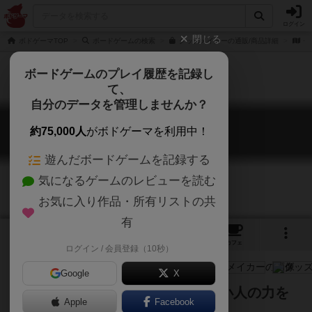
ログイン
閉じる
ボドゲーマTOP
ボードゲームの検索
グッズメイカーの通販/商品詳細
作
ボードゲームのプレイ履歴を記録し
て、
自分のデータを管理しませんか？
グッズメイカー
約75,000人
がボドゲーマを利用中！
Goods Maker
遊んだボードゲームを記録する
気になるゲームのレビューを読む
お気に入り作品・所有リストの共
有
4
4
7
トップ
画像
動画
レビュー
カフェ
ログイン / 会員登録（10秒）
Google
X
生産と売買で資源を集めて建築。小人の力を
Apple
Facebook
借りて、さらに資源を集めよう！