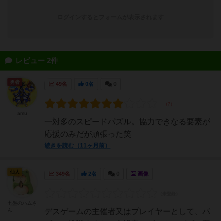
ログインするとフォームが表示されます
レビュー 2件
勇者
49名
0名
0
amu
一対多のスピードパズル。協力できなる要素が
応援のみだが頑張った笑
続きを読む（11ヶ月前）
仙人
349名
2名
0
画像
七盤のハムさ
ん
デスゲームの主催者又はプレイヤーとして、パ