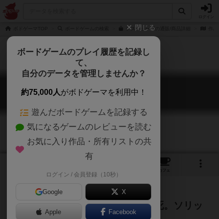
ログイン
閉じる
ボドゲーマTOP
ボードゲームの検索
デスキューブの通販/商品詳細
作品
ボードゲームのプレイ履歴を記録し
て、
自分のデータを管理しませんか？
デスキューブ
約75,000人
がボドゲーマを利用中！
Death Cube
遊んだボードゲームを記録する
気になるゲームのレビューを読む
お気に入り作品・所有リストの共
有
2
1
2
24
トップ
画像
動画
レビュー
カフェ
ログイン / 会員登録（10秒）
Google
X
命がけのパズル、解けなければ圧死。ソリッ
Apple
Facebook
ドシチュエーションパズル