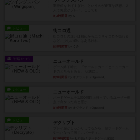
期待値を上げすぎた、というのが正直な感想。２
人で何度かプレイ。ここでも...
約3時間前
by S
レビュー
街コロ通
街コロとの違いは初めから二つサイコロを振れる
など、少しの違いはあるけれ...
約8時間前
by くみ
戦略やコツ
ニューオールド
ゲーム終了時に、「オールドカードとニューカー
ドのどちらもある」 状態に...
約9時間前
by オグランド（Oguland）
レビュー
ニューオールド
ボードゲームを1,000個以上持っているユーザー視
点で良かった点と悪か...
約9時間前
by オグランド（Oguland）
レビュー
デクリプト
プレイ感がしっかりしてるから、超ボードゲーム
やったなって感じ。パーティ...
約10時間前
by ヒロ(新！ボードゲーム家族)