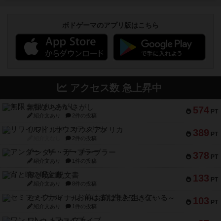
ボドゲーマのアプリ版はこちら
アクセス数 急上昇中
無限まちがいさがし
574
PT
紹介文あり
2件の投稿
リワイルド：サウスアメリカ
389
PT
紹介文なし
2件の投稿
アンダー・ザ・テーブラー
378
PT
紹介文あり
1件の投稿
宵と暁の呪文書
133
PT
紹介文あり
8件の投稿
セミファイナル ～お前はまだ生きている～
103
PT
紹介文あり
1件の投稿
ワン・トゥ・ファイブ