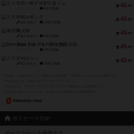
エコーズ・オブ・タイム
45
PT
紹介文なし
8件の投稿
スカルキング
45
PT
紹介文あり
12件の投稿
海兵隊
45
PT
紹介文あり
1件の投稿
Bitter End ブタペスト救出作戦
45
PT
紹介文なし
1件の投稿
ドコジャン
42
PT
紹介文あり
10件の投稿
※Apple、Apple のロゴ は、米国および他の国々で登録されたApple Inc.の商標です。
※App Store は、Apple Inc.のサービスマークです。
※Android は、グーグル インコーポレイテッドの商標または登録商標です。
※Google Play とそのロゴは、Google Inc.の商標または登録商標です。
ボドゲーマTOP
ボードゲームを検索する