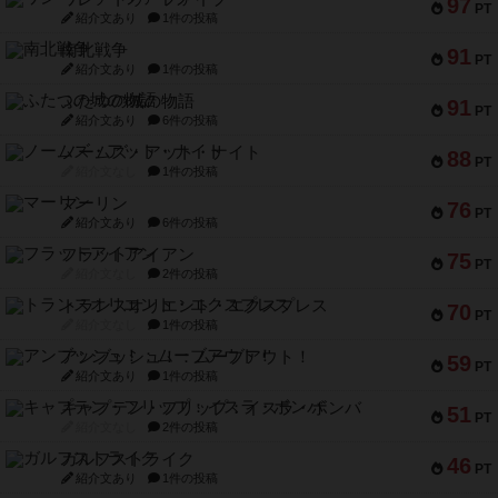
97
PT
紹介文あり
1件の投稿
南北戦争
91
PT
紹介文あり
1件の投稿
ふたつの城の物語
91
PT
紹介文あり
6件の投稿
ノームズ・アット・ナイト
88
PT
紹介文なし
1件の投稿
マーリン
76
PT
紹介文あり
6件の投稿
フラットアイアン
75
PT
紹介文なし
2件の投稿
トランスオリエント・エクスプレス
70
PT
紹介文なし
1件の投稿
アンブッシュ！：ムーブアウト！
59
PT
紹介文あり
1件の投稿
キャプテン・フリップ：イスラ・ボンバ
51
PT
紹介文なし
2件の投稿
ガルフストライク
46
PT
紹介文あり
1件の投稿