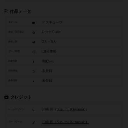
作品データ
デスキューブ
タイトル
Death Cube
原題・英題表記
2人～5人
参加人数
10分前後
プレイ時間
8歳から
対象年齢
未登録
発売時期
未登録
参考価格
クレジット
川崎 晋（Susumu Kawasaki）
ゲームデザイン
川崎 晋（Susumu Kawasaki）
アートワーク