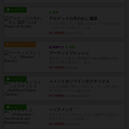
レビュー
充実
アルナックの失われし遺跡
アナログ対人プレイ数回。クニツィア先生の名作
「エルドラドを探して」にあ...
約12時間前
by おーちゃん
ルール/インスト
画像付き
充実
マーケットフレッシュ
目的あなたの店先に農産物の木箱を戦略的に積み
重ねて在庫を最大化し、競合...
約17時間前
by jurong
レビュー
メメントオンラインタクティクス
どんどん物量が増えて大変になっていく押し付け
合いが楽しいゲーム盛り上が...
約17時間前
by nekomanma222
レビュー
ヘックメック
サイコロゲームです1から5までの数字と芋虫がか
かれたダイス。これを振っ...
約19時間前
by みいやん