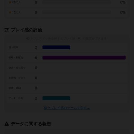
0
0%
2点の人
0
0%
1点の人
プレイ感の評価
トグルスイッチを押すとプレイ感（
※
）の投票ができます
2
運・確率
6
戦略・判断力
0
交渉・立ち回り
0
心理戦・ブラフ
0
攻防・戦闘
2
アート・外見
似たプレイ感のゲームを探す→
データに関する報告