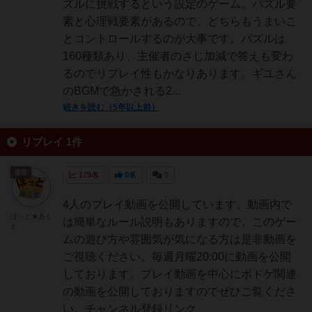
ズルに挑戦するという設定のゲーム。パズル要
素と心理戦要素があるので、どちらもうまいこ
とコントロールするのが大事です。パズルは
160種類あり、主催者のさじ加減で答えも変わ
るのでリプレイ性もかなりあります。ギユさん
のBGMで急かされる2...
続きを読む（5年以上前）
リプレイ 1件
皇帝
179名
0名
0
4人のプレイ動画を公開しています。動画内で
ぼっど★あく
は簡単なルール説明もありますので、このゲー
と
ムの遊び方や雰囲気が気になる方は是非動画を
ご視聴ください。毎週月曜20:00に動画を公開
しております。プレイ動画を中心にボドゲ関連
の動画を公開しておりますのでぜひご覧くださ
い。チャンネル登録リンク