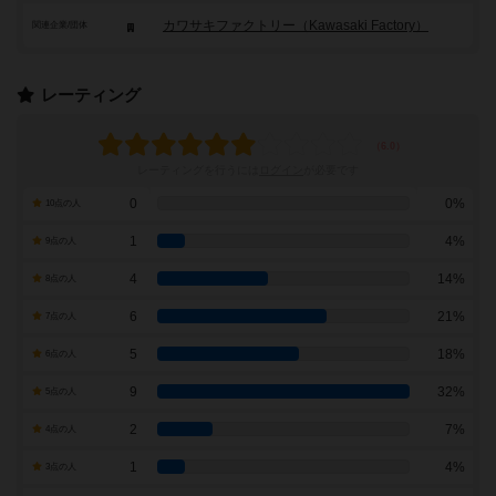
カワサキファクトリー（Kawasaki Factory）
関連企業/団体
レーティング
レーティングを行うには
ログイン
が必要です
0
0%
10点の人
1
4%
9点の人
4
14%
8点の人
6
21%
7点の人
5
18%
6点の人
9
32%
5点の人
2
7%
4点の人
1
4%
3点の人