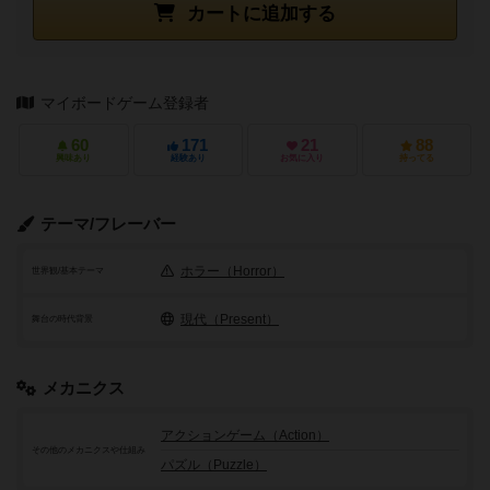
カートに追加する
マイボードゲーム登録者
60
171
21
88
興味あり
経験あり
お気に入り
持ってる
テーマ/フレーバー
ホラー（Horror）
世界観/基本テーマ
現代（Present）
舞台の時代背景
メカニクス
アクションゲーム（Action）
その他のメカニクスや仕組み
パズル（Puzzle）