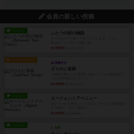
会員の新しい投稿
レビュー
ふたつの街の物語
タイルを4×4で並べて街づくりします。ただし、
街は各プレイヤーの間にあ...
約2時間前
by ジェイとと
ルール/インスト
画像付き
ざりかに将棋
３種類の駒だけが登場する超シンプルな将棋系ゲ
ーム入門作品です♪(＾＾)...
約2時間前
by あんちっく
レビュー
エージェントアベニュー
追いついたら勝ち。シンプルな ルールとで直感的
な 目的で、ボドゲ慣れし...
約3時間前
by daisdice
レビュー
充実
ウイングスパン