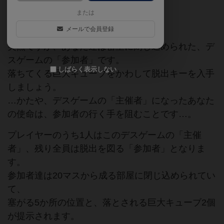
または
ソリッドシチュエーションパズル
メールで会員登録
突然ですが、あなた達は密室に閉じ込められた、デ
スゲームの「参加者」です。
しばらく表示しない
落ちてくる巨大キューブをかわして脱出キーを入手
しましょう。
…かたや、デスゲームの「主催者」になったあなた
の使命は、参加者の行く手を阻むことです…。
プレイヤーのうち1人はこのデスゲームの「主催
者」、残り全員は脱出を図る「参加者」となりま
す。
参加者達は20マスから成る部屋に閉じ込められてい
て、
塞がる5か所の位置と、落とされる巨大キューブ2個
が提示されます。