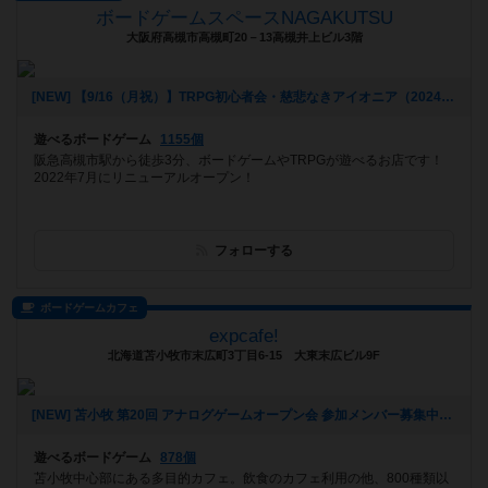
ボードゲームスペースNAGAKUTSU
大阪府高槻市高槻町20－13高槻井上ビル3階
[NEW] 【9/16（月祝）】TRPG初心者会・慈悲なきアイオニア（2024年09月07日 22時01分）
遊べるボードゲーム
1155個
阪急高槻市駅から徒歩3分、ボードゲームやTRPGが遊べるお店です！
2022年7月にリニューアルオープン！
フォローする
ボードゲームカフェ
expcafe!
北海道苫小牧市末広町3丁目6-15 大東末広ビル9F
[NEW] 苫小牧 第20回 アナログゲームオープン会 参加メンバー募集中！（2024年09月05日 23時49分）
遊べるボードゲーム
878個
苫小牧中心部にある多目的カフェ。飲食のカフェ利用の他、800種類以