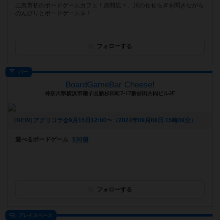
三島市初のボードゲームカフェ！席間広々、川のせせらぎを聞きながら
のんびりとボードゲームを！
フォローする
バー
BoardGameBar Cheese!
神奈川県横浜市磯子区新杉田町7-17新杉田共同ビル2F
[NEW] アグリコラ会9月15日12:00〜（2024年09月08日 15時39分）
遊べるボードゲーム
530個
フォローする
プレイスペース