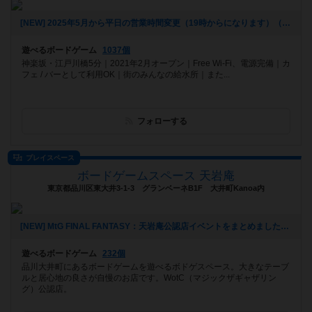
[NEW] 2025年5月から平日の営業時間変更（19時からになります）（2025年06月20日 16時25分）
遊べるボードゲーム
1037個
神楽坂・江戸川橋5分｜2021年2月オープン｜Free Wi-Fi、電源完備｜カ
フェ / バーとして利用OK｜街のみんなの給水所｜また...
フォローする
プレイスペース
ボードゲームスペース 天岩庵
東京都品川区東大井3-1-3 グランベーネB1F 大井町Kanoa内
[NEW] MtG FINAL FANTASY：天岩庵公認店イベントをまとめました（2025年06月09日 17時21分）
遊べるボードゲーム
232個
品川大井町にあるボードゲームを遊べるボドゲスペース。大きなテーブ
ルと居心地の良さが自慢のお店です。WotC（マジックザギャザリン
グ）公認店。