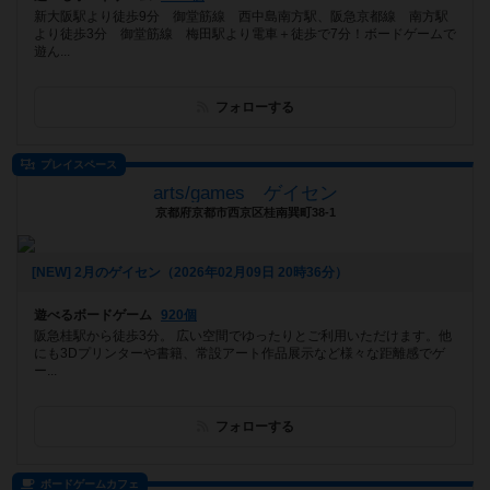
新大阪駅より徒歩9分 御堂筋線 西中島南方駅、阪急京都線 南方駅
より徒歩3分 御堂筋線 梅田駅より電車＋徒歩で7分！ボードゲームで
遊ん...
フォローする
プレイスペース
arts/games ゲイセン
京都府京都市西京区桂南巽町38-1
[NEW] 2月のゲイセン（2026年02月09日 20時36分）
遊べるボードゲーム
920個
阪急桂駅から徒歩3分。 広い空間でゆったりとご利用いただけます。他
にも3Dプリンターや書籍、常設アート作品展示など様々な距離感でゲ
ー...
フォローする
ボードゲームカフェ