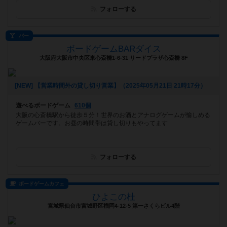
フォローする
バー
ボードゲームBARダイス
大阪府大阪市中央区東心斎橋1-6-31 リードプラザ心斎橋 8F
[NEW] 【営業時間外の貸し切り営業】（2025年05月21日 21時17分）
遊べるボードゲーム
610個
大阪の心斎橋駅から徒歩５分！世界のお酒とアナログゲームが愉しめる
ゲームバーです。お昼の時間帯は貸し切りもやってます
フォローする
ボードゲームカフェ
ひよこの杜
宮城県仙台市宮城野区榴岡4-12-5 第一さくらビル4階