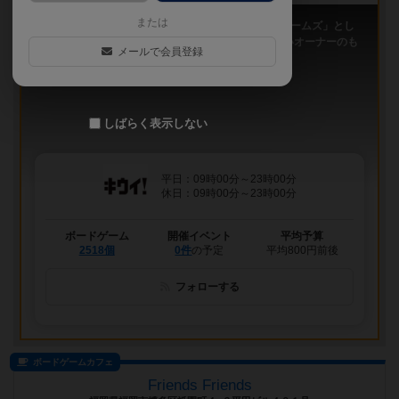
または
「キウイ！」は、2011年9月大阪日本橋で「キウイゲームズ」とし
てスタートしたボードゲームカフェです。 今は新しいオーナーのも
メールで会員登録
と、無...
しばらく表示しない
平日：09時00分～23時00分
休日：09時00分～23時00分
ボードゲーム
開催イベント
平均予算
2518個
0件
の予定
平均800円前後
フォローする
ボードゲームカフェ
Friends Friends