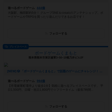
遊べるボードゲーム
444個
大阪駅、梅田駅約5分！ グループSNE＆cosaicのアンテナショップ。ボ
ードゲームやTRPGを買ったり遊んだりできるお店です！
フォローする
プレイスペース
ボードゲームくまもと
熊本県熊本市東区健軍3−50−19菊乃井ビル2F
[NEW] 🎲 「ボードゲームくまもと」で話題のゲームにチャレンジ！ 🚀✨（2024年12月16日 12時53分）
遊べるボードゲーム
994個
【市電健軍町電停より徒歩1分】気軽に遊べるプレイスペースです。 平
日1,500円、日曜・祝日1,800円で☆フリータイム（最長7時間...
フォローする