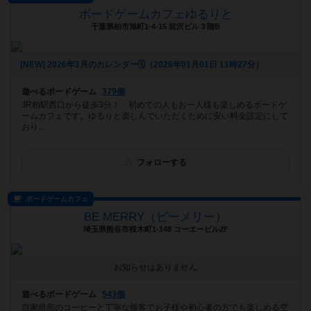
ボードゲームカフェゆるりと
千葉県柏市旭町1-4-15 前沢ビル３階B
[NEW] 2026年1月のカレンダー🗓️（2026年01月01日 11時27分）
遊べるボードゲーム
379個
JR柏駅西口から徒歩3分！ 初めての人もお一人様も楽しめるボードゲ
ームカフェです。ゆるりと楽しんでいただくために安い料金設定にして
おり...
フォローする
ボードゲームカフェ
BE MERRY（ビーメリー）
埼玉県熊谷市桜木町1-148 コーエービル2F
お知らせはありません
遊べるボードゲーム
543個
自家焙煎のコーヒーと丁寧な接客でお子様や初心者の方でも楽しめる空