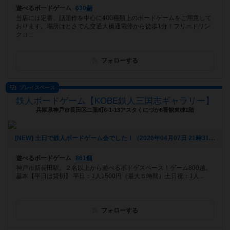
遊べるボードゲーム
630個
当店には定番、話題作を中心に400種類上のボードゲームをご用意して
おります。場所はとさでん交通大橋通電停から徒歩1分！フリードリン
クコ...
フォローする
プレイスペース
鉄人ボードゲーム【KOBE鉄人三国志ギャラリー】
兵庫県神戸市長田区二葉町6-1-13アスタくにづか6番館東棟1階
[NEW] 土日で鉄人ボードゲーム会でした！（2026年04月07日 21時31分）
遊べるボードゲーム
861個
神戸市新長田駅。２名以上から遊べるボドゲスペース！ゲーム800越。
基本【平日は貸切】 平日：1人1500円（最大５時間）土日祝：1人...
フォローする