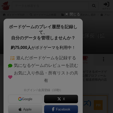
ログイン
閉じる
ボドゲーマTOP
ボードゲームの検索
アルナックの失われし遺跡
アルナ
ボードゲームのプレイ履歴を記録し
て、
アルナックの失われし遺跡：調査隊長（拡
自分のデータを管理しませんか？
張）
110店のカフェ/スペースが提供中
約75,000人
がボドゲーマを利用中！
遊んだボードゲームを記録する
12
10
111
トップ
画像
動画
レビュー
カフェ
気になるゲームのレビューを読む
アルナックの失われし遺跡：調査隊長（拡張）で遊ぶことができるボードゲ
お気に入り作品・所有リストの共
ームカフェ・プレイスペースが110店登録されています。公開プロフィール
の都道府県が設定されたアカウントでログインすると、同じ都道府県内の店
有
舗に絞り込むボタンが表示されます。
ログイン / 会員登録（10秒）
プレイスペース
Google
X
キウイ！(旧:キウイゲームズ)
PR
大阪府大阪市中央区森ノ宮中央2-8-2 永田中央ビル2階
Apple
Facebook