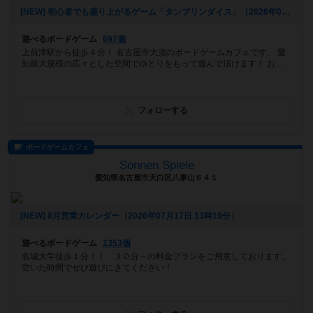
[NEW] 初心者でも盛り上がるゲーム「タンブリンダイス」（2026年07月17日 14時05分）
遊べるボードゲーム
697個
上前津駅から徒歩４分！ 名古屋市大須のボードゲームカフェです。 愛
知最大規模の広々とした空間でゆとりをもって遊んで頂けます！ お...
フォローする
ボードゲームカフェ
Sonnen Spiele
愛知県名古屋市天白区八事山６４１
[NEW] 8月営業カレンダー（2026年07月17日 13時19分）
遊べるボードゲーム
1353個
名城大学徒歩１分！！ ３０分～の料金プランをご用意しております。
空いた時間でぜひ遊びにきてください！