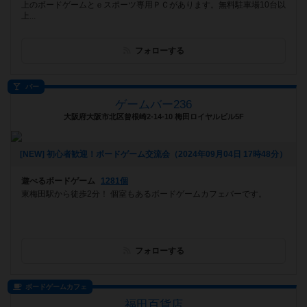
上のボードゲームとｅスポーツ専用ＰＣがあります。無料駐車場10台以
上...
フォローする
バー
ゲームバー236
大阪府大阪市北区曾根崎2-14-10 梅田ロイヤルビル5F
[NEW] 初心者歓迎！ボードゲーム交流会（2024年09月04日 17時48分）
遊べるボードゲーム
1281個
東梅田駅から徒歩2分！ 個室もあるボードゲームカフェバーです。
フォローする
ボードゲームカフェ
福田百貨店