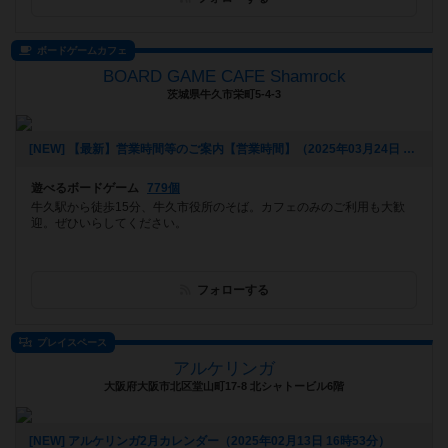
ボードゲームカフェ
BOARD GAME CAFE Shamrock
茨城県牛久市栄町5-4-3
[NEW] 【最新】営業時間等のご案内【営業時間】（2025年03月24日 13時02分）
遊べるボードゲーム
779個
牛久駅から徒歩15分、牛久市役所のそば。カフェのみのご利用も大歓
迎。ぜひいらしてください。
フォローする
プレイスペース
アルケリンガ
大阪府大阪市北区堂山町17-8 北シャトービル6階
[NEW] アルケリンガ2月カレンダー（2025年02月13日 16時53分）