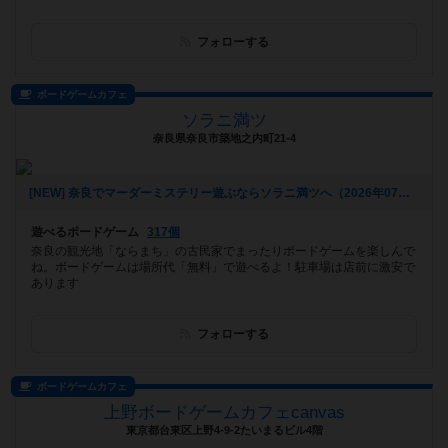
フォローする
ボードゲームカフェ
ソラニ満ツ
奈良県奈良市築地之内町21-4
[NEW] 奈良でマーダーミステリー遊ぶならソラニ満ツへ（2026年07月26日 15時04分）
遊べるボードゲーム
317個
奈良の観光地「ならまち」の古民家でまったりボードゲームを楽しんで
ね。ボードゲームは場所代「無料」で遊べるよ！駐車場は店前に激安で
あります
フォローする
ボードゲームカフェ
上野ボードゲームカフェcanvas
東京都台東区上野4-9-2たいまるビル4階