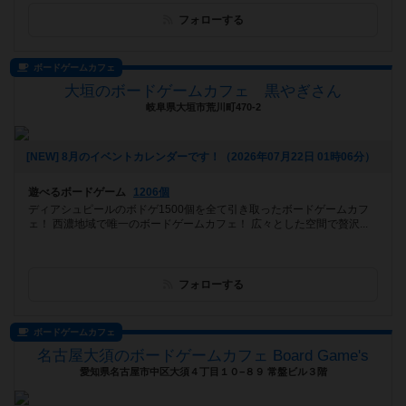
フォローする
ボードゲームカフェ
大垣のボードゲームカフェ 黒やぎさん
岐阜県大垣市荒川町470-2
[NEW] 8月のイベントカレンダーです！（2026年07月22日 01時06分）
遊べるボードゲーム
1206個
ディアシュピールのボドゲ1500個を全て引き取ったボードゲームカフ
ェ！ 西濃地域で唯一のボードゲームカフェ！ 広々とした空間で贅沢...
フォローする
ボードゲームカフェ
名古屋大須のボードゲームカフェ Board Game's
愛知県名古屋市中区大須４丁目１０−８９ 常盤ビル３階