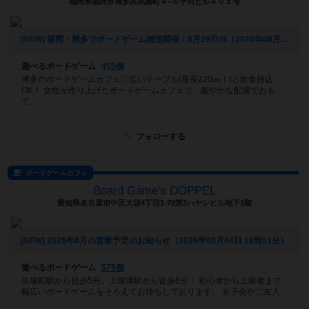
福岡県福岡市博多区祇園町４−６平田ビル４０１号
[NEW] 福岡・博多でボードゲーム婚活開催！8月29日㈰（2026年08月05日 16時55分）
遊べるボードゲーム
455個
博多のボードゲームカフェ♡広いテーブル(最長220㎝！)と飲食持込
OK！ 女性が作り上げたボードゲームカフェで、細やかな配慮でおも
て...
フォローする
ボードゲームカフェ
Board Game's DOPPEL
愛知県名古屋市中区大須4丁目1-79第2ハヤシビル地下1階
[NEW] 2026年8月の営業予定のお知らせ（2026年08月04日 18時51分）
遊べるボードゲーム
575個
矢場町駅から徒歩5分、上前津駅から徒歩6分！ 初心者から上級者まで
幅広いボードゲームをそろえてお待ちしております。 女子会やご友人...