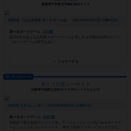
愛媛県宇和島市津島町御内４７２
[NEW] 『山の古民家 ボードゲーム会』（2024年09月03日 23時42分）
遊べるボードゲーム
217個
築100年を超える古民家でボードゲームが楽しめる雰囲気抜群のカフェ
（ボードゲームの販売もあり）
フォローする
プレイスペース
サイコロ堂シーサイド
沖縄県中頭郡北谷町34-3 デポセントラルビル1F
[NEW] ９月カレンダー（2024年09月02日 18時45分）
遊べるボードゲーム
1587個
沖縄県で最大規模のリゾート地、アメリカンビレッジ内にあるボードゲ
ームショップ＆プレイスペース。 雨天で屋外アクティビティができな