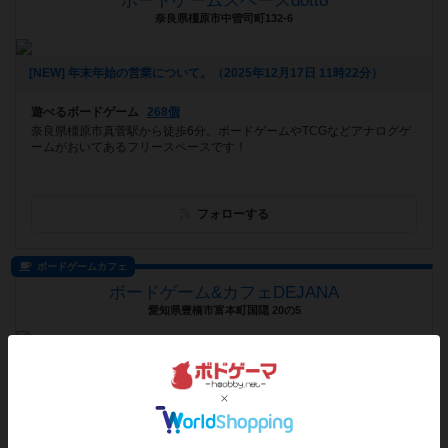
ボードゲームスペースdotto
奈良県橿原市中曽司町132-6
[NEW] 年末年始の営業について。（2025年12月17日 11時22分）
遊べるボードゲーム
268個
奈良県橿原市真菅駅から徒歩6分。ボードゲームやTCGなどアナログゲ
ームがおいてあるフリースペースです！
フォローする
ボードゲームカフェ
ボードゲーム&カフェDEJANA
愛知県豊橋市富本町国隠 20の5
[NEW] 年末年始の営業のお知らせ（2025年12月06日 14時31分）
遊べるボードゲーム
1023個
豊鉄渥美線 愛知大学前駅の目の前です。 美味しいドリンクを味わい
ながら、 ゆっくりボードゲームやパズルを楽しんで下さい。