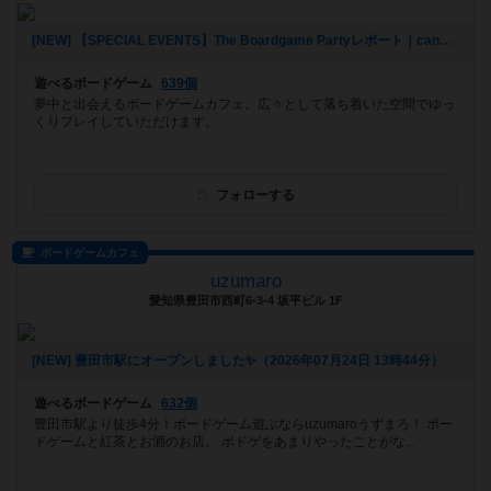
[NEW] 【SPECIAL EVENTS】The Boardgame Partyレポート｜canvas Girl's Day｜2026/7/24（2026年07月25日 22時12分）
遊べるボードゲーム
639個
夢中と出会えるボードゲームカフェ。広々として落ち着いた空間でゆっ
くりプレイしていただけます。
フォローする
ボードゲームカフェ
uzumaro
愛知県豊田市西町6-3-4 坂平ビル 1F
[NEW] 豊田市駅にオープンしました✨（2026年07月24日 13時44分）
遊べるボードゲーム
632個
豊田市駅より徒歩4分！ボードゲーム遊ぶならuzumaroうずまろ！ ボー
ドゲームと紅茶とお酒のお店。 ボドゲをあまりやったことがな...