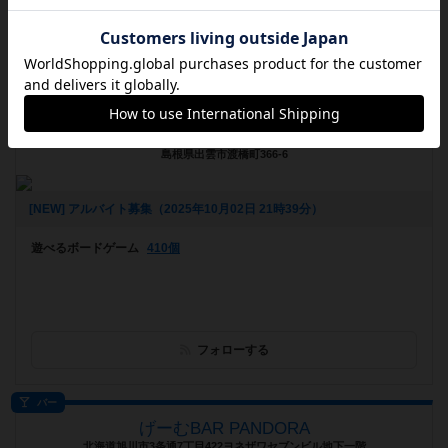
フォローする
ボードゲームカフェ
Play First Games
島根県出雲市渡橋町366-6
[NEW] アルバイト募集（2025年10月02日 21時39分）
遊べるボードゲーム
410個
フォローする
バー
げーむBAR PANDORA
北海道旭川市3条通7丁目422ヨネザワセブンビル地下一階