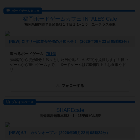
ボードゲームカフェ
福岡ボードゲームカフェ INTALES Cafe
福岡県福岡市早良区高取１丁目１１−１５ ユーテラス高取
[NEW] ロザリー試遊会開催のお知らせ！（2026年06月23日 05時02分）
遊べるボードゲーム
751個
藤崎駅から徒歩8分！広々とした居心地のいい空間を提供します！軽い
ゲームから重いゲームまで、 ボードゲームは700個以上！お食事やド
リ...
フォローする
プレイスペース
SHAREcafe
高知県高知市本町2－1－15安藤ビル2階
[NEW] 6/7 カタンオープン（2026年05月22日 08時24分）