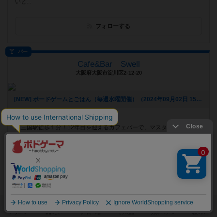
いと...
フォローする
バー
Cafe&Bar Swell
大阪府大阪市淀川区2-12-20
[NEW] ボードゲームとごはん（毎週水曜開催）（2024年09月02日 15時30分）
遊べるボードゲーム
376個
東三国駅徒歩１分！12年目を迎えるカフェバーで、マスターが新たなお
酒の肴として提案するのがボードゲーム！本格的な料理やお酒を楽しみ
なが...
フォローする
ボードゲームカフェ
秋葉原集会所
東京都千代田区外神田3-8-6 イサミヤ第7ビル3F