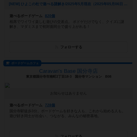
[NEW] ひよこの杜で遊べる謎解き/2025年5月現在（2025年05月06日 14時03分）
遊べるボードゲーム
820個
相席でワイワイ楽しむ遊びの交差点。 ボドゲだけでなく、クイズに謎
解き、マダミスまで初対面同士で盛り上がれる！
フォローする
ボードゲームカフェ
Caravan’s Base 国分寺店
東京都国分寺市南町2丁目18-3 国分寺マンション B08
お知らせはありません
遊べるボードゲーム
728個
国分寺駅徒歩3分。ボードゲームを好きな人も、これから始める人も。
遊び好き同士が出会い、つながる、みんなの秘密基地。
フォローする