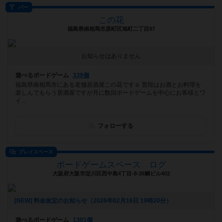
バー
この花
福島県南相馬市原町区旭町二丁目97
お知らせはありません
遊べるボードゲーム
339個
福島県南相馬市にある老舗居酒屋この花です☺️ 普段はお酒とお料理を
楽しんでもらう居酒屋ですが月に数回ボードゲームを中心にお客様とワ
イ...
フォローする
プレイスペース
ボードゲームスペース ログ
大阪府大阪市淀川区西中島4丁目-8-26鯛ビル402
[NEW] 料金改定のお知らせ（2026年02月16日 19時20分）
遊べるボードゲーム
1301個