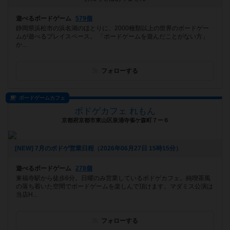
遊べるボードゲーム
579個
静岡県浜松市の浜名湖のほとりに、2000種類以上の世界のボードゲー
ムが遊べるプレイスペース。 「ボードゲームを遊んだことがない方」
か...
フォローする
ボードゲームカフェ
ボドゲカフェ れもん
京都府京都市東山区泉涌寺雀ケ森町７ー６
[NEW] 7月のボドゲ営業日程（2026年06月27日 15時15分）
遊べるボードゲーム
278個
東福寺駅から徒歩6分。日曜のみ営業しているボドゲカフェ。純喫茶風
の落ち着いた空間でボードゲームを楽しんで頂けます。マダミス公演は
当店H...
フォローする