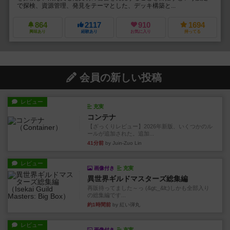
で探検、資源管理、発見をテーマとした、デッキ構築と...
864
2117
910
1694
興味あり
経験あり
お気に入り
持ってる
会員の新しい投稿
レビュー
充実
コンテナ
【ざっくりレビュー】2026年新版、いくつかのル
ールが追加された。追加...
41分前
by Juin-Zuo Lin
レビュー
画像付き
充実
異世界ギルドマスターズ総集編
再販待ってました～っ (&gt;_&lt;)しかも全部入り
の総集編です...
約1時間前
by 紅い弾丸
レビュー
画像付き
充実