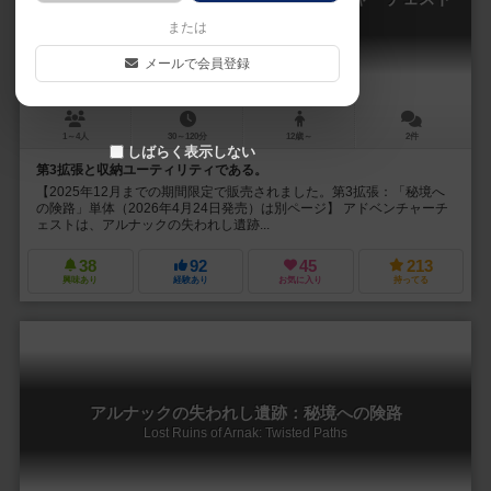
Lost Ruins of Arnak: Adventure Chest
または
メールで会員登録
1～4人
30～120分
12歳～
2件
しばらく表示しない
第3拡張と収納ユーティリティである。
【2025年12月までの期間限定で販売されました。第3拡張：「秘境へ
の険路」単体（2026年4月24日発売）は別ページ】 アドベンチャーチ
ェストは、アルナックの失われし遺跡...
38
92
45
213
興味あり
経験あり
お気に入り
持ってる
アルナックの失われし遺跡：秘境への険路
Lost Ruins of Arnak: Twisted Paths