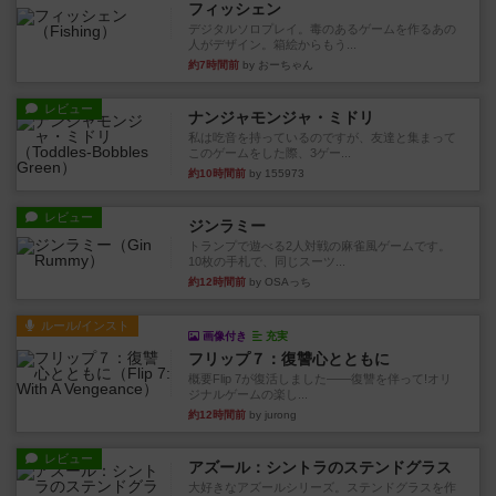
フィッシェン
デジタルソロプレイ。毒のあるゲームを作るあの
人がデザイン。箱絵からもう...
約7時間前
by おーちゃん
レビュー
ナンジャモンジャ・ミドリ
私は吃音を持っているのですが、友達と集まって
このゲームをした際、3ゲー...
約10時間前
by 155973
レビュー
ジンラミー
トランプで遊べる2人対戦の麻雀風ゲームです。
10枚の手札で、同じスーツ...
約12時間前
by OSAっち
ルール/インスト
画像付き
充実
フリップ７：復讐心とともに
概要Flip 7が復活しました――復讐を伴って!オリ
ジナルゲームの楽し...
約12時間前
by jurong
レビュー
アズール：シントラのステンドグラス
大好きなアズールシリーズ。ステンドグラスを作