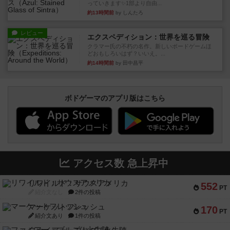
っていきます✨1部より自由...
約13時間前
by しんたろ
レビュー
エクスペディション：世界を巡る冒険
クラマー氏の不朽の名作。新しいボードゲームほ
どおもしろいはず？いいえ。...
約14時間前
by 田中昌平
ボドゲーマのアプリ版はこちら
アクセス数 急上昇中
リワイルド：サウスアメリカ
552
PT
紹介文なし
2件の投稿
マーケットフレッシュ
170
PT
紹介文あり
1件の投稿