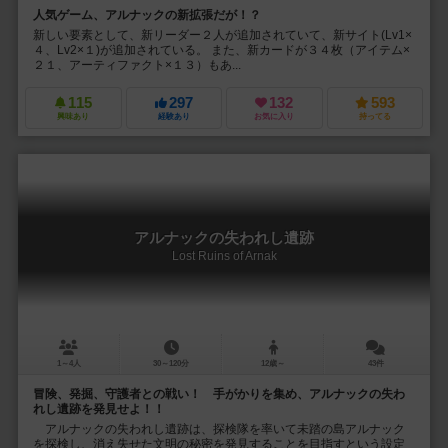
人気ゲーム、アルナックの新拡張だが！？
新しい要素として、新リーダー２人が追加されていて、新サイト(Lv1×
４、Lv2×１)が追加されている。 また、新カードが３４枚（アイテム×
２１、アーティファクト×１３）もあ...
115
297
132
593
興味あり
経験あり
お気に入り
持ってる
アルナックの失われし遺跡
Lost Ruins of Arnak
1～4人
30～120分
12歳～
43件
冒険、発掘、守護者との戦い！ 手がかりを集め、アルナックの失わ
れし遺跡を発見せよ！！
アルナックの失われし遺跡は、探検隊を率いて未踏の島アルナック
を探検し、消え失せた文明の秘密を発見することを目指すという設定