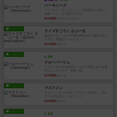
ハーモニーズ
『ハーモニーズ』レビュー：立体感溢れる美しい
箱庭づくり。万人受けする良...
約1時間前
by ギャングスター
レビュー
クイズすごろく かぶーる
箱絵のデザインは小学校低学年向きの風情があり
ますが、問題のレベルによっ...
約1時間前
by いち
レビュー
充実
クルーバージュ
リプレイ性のある推理ゲームかつ手軽に遊べる素
晴らしいゲームで、対戦、協...
約1時間前
by いち
レビュー
マスクメン
マスクメンすごい好き（プロレスも好き）。強い
やつを決めるというより、ジ...
約6時間前
by わー
レビュー
充実