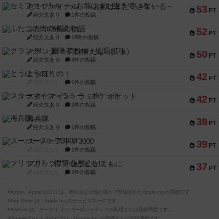
セミファイナル ～お前はまだ生きている～
53
PT
紹介文あり
1件の投稿
ふたつの街の物語
52
PT
紹介文あり
18件の投稿
クランク! ：冒険者たち（拡張）
50
PT
紹介文あり
4件の投稿
とうほうの！
42
PT
紹介文なし
1件の投稿
スターマイン・ラミー ポケット
42
PT
紹介文あり
2件の投稿
海兵隊
39
PT
紹介文あり
1件の投稿
スーパーストア3000
39
PT
紹介文なし
1件の投稿
フリップ７：復讐心とともに
37
PT
紹介文なし
2件の投稿
※Apple、Apple のロゴ は、米国および他の国々で登録されたApple Inc.の商標です。
※App Store は、Apple Inc.のサービスマークです。
※Android は、グーグル インコーポレイテッドの商標または登録商標です。
※Google Play とそのロゴは、Google Inc.の商標または登録商標です。