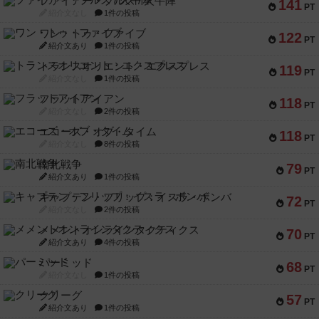
ファイアー・ブルズ / 火牛陣
141
PT
紹介文なし
1件の投稿
ワン・トゥ・ファイブ
122
PT
紹介文あり
1件の投稿
トランスオリエント・エクスプレス
119
PT
紹介文なし
1件の投稿
フラットアイアン
118
PT
紹介文なし
2件の投稿
エコーズ・オブ・タイム
118
PT
紹介文なし
8件の投稿
南北戦争
79
PT
紹介文あり
1件の投稿
キャプテン・フリップ：イスラ・ボンバ
72
PT
紹介文なし
2件の投稿
メメントオンラインタクティクス
70
PT
紹介文あり
4件の投稿
パーミッド
68
PT
紹介文なし
1件の投稿
クリーグ
57
PT
紹介文あり
1件の投稿