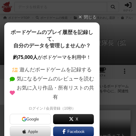
ログイン
閉じる
ボドゲーマTOP
ボードゲームの検索
アルナックの失われし遺跡
アルナ
ボードゲームのプレイ履歴を記録し
て、
アルナックの失われし遺跡：調査隊長（拡
自分のデータを管理しませんか？
張）
拡張/関連作品 4件
約75,000人
がボドゲーマを利用中！
遊んだボードゲームを記録する
12
10
111
トップ
画像
動画
レビュー
カフェ
気になるゲームのレビューを読む
アルナックの失われし遺跡：調査隊長（拡張）に紐付いているボードゲーム
お気に入り作品・所有リストの共
一覧です。拡張版・続編・リメイク版などの同じシリーズを中心に、関連性
の強い作品をまとめています。
有
ログイン / 会員登録（10秒）
Google
X
Apple
Facebook
アルナックの失われし遺跡：アドヴェンチャーチェスト