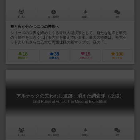
1～4人
60～120分
12歳～
3件
昼と夜が分かつ二つの神殿へ
シリーズの世界を締めくくる最終大型拡張として、新たな地図と研究
の可能性を大きく広げる内容を備えています。最大の特徴は、基本セ
ットよりもさらに広大な両面仕様の新マップで、昼の「...
18
38
15
100
興味あり
経験あり
お気に入り
持ってる
アルナックの失われし遺跡：消えた調査隊（拡張）
Lost Ruins of Arnak: The Missing Expedition
1～4人
30～120分
12歳～
4件