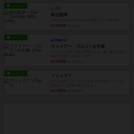
レビュー
充実
南北戦争
1983年にVictory Gamesが出版した『The Civil ...
約19時間前
by Chaco
レビュー
画像付き
ファイアー・ブルズ / 火牛陣
火牛を引き連れて敵を殲滅させる。縦か斜めで前2
列まで攻撃できるが、自分...
約21時間前
by うらまこ
レビュー
フリップ７
カードをめくるかパスをするかを決めてパスした
時のカード数字が得点になる...
約21時間前
by mob567