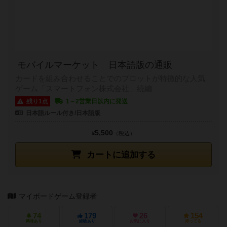
モバイルマーケット 日本語版の通販
カードを組み合わせることでのプロットが特徴的な人気
ゲーム「スマートフォン株式会社」続編
残り1点
1～2営業日以内に発送
日本語ルール付き/日本語版
5,500
¥
（税込）
カートに追加する
マイボードゲーム登録者
74
179
26
154
興味あり
経験あり
お気に入り
持ってる