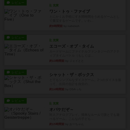
レビュー
充実
ワン・トゥ・ファイブ
とにかくお手軽にすき間時間をうめるゲームとし
て重宝するゲームです。いわ...
約9時間前
by nabekoh
レビュー
充実
エコーズ・オブ・タイム
カードゲームにファイナルファンタジーのアクテ
ィブタイムバトル（もしくは...
約13時間前
by ジェイとと
レビュー
シャット・ザ・ボックス
とてもシンプルなダイスゲーム。2つのダイスを振
って、出目の合計を自分の...
約14時間前
by OSAっち
レビュー
充実
オバケだぞ～
対人アナログプレイ。簡単なルールで誰とでも遊
べるゲーム。こんなの子ども...
約15時間前
by おーちゃん