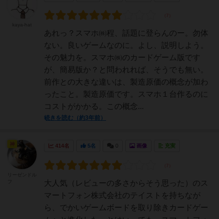
kaya-hat
あれっ？スマホ㈱程、話題に登らんのー。勿体
ない。良いゲームなのに。よし、説明しよう。
その魅力を。スマホ㈱のカードゲーム版です
が、簡易版か？と問われれば、そうでも無い。
前作との大きな違いは、製造原価の概念が加わ
ったこと。製造原価です。スマホ１台作るのに
コストがかかる。この概念...
続きを読む（約3年前）
神
414名
5名
0
画像
充実
リーゼンドル
フ
大人気（レビューの多さからそう思った）のス
マートフォン株式会社のテイストを持ちなが
ら、でかいゲームボードを取り除きカードゲー