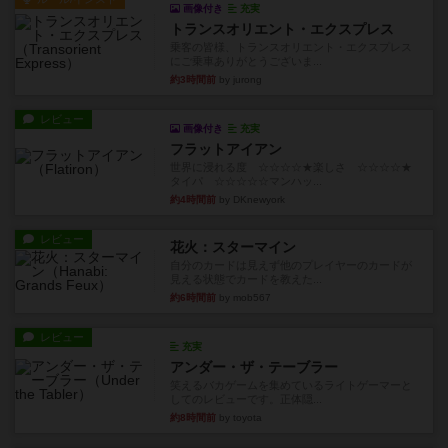
画像付き
充実
トランスオリエント・エクスプレス
乗客の皆様、トランスオリエント・エクスプレス
にご乗車ありがとうございま...
約3時間前
by jurong
レビュー
画像付き
充実
フラットアイアン
世界に浸れる度 ☆☆☆☆★楽しさ ☆☆☆☆★
タイパ ☆☆☆☆☆マンハッ...
約4時間前
by DKnewyork
レビュー
花火：スターマイン
自分のカードは見えず他のプレイヤーのカードが
見える状態でカードを教えた...
約6時間前
by mob567
レビュー
充実
アンダー・ザ・テーブラー
笑えるバカゲームを集めているライトゲーマーと
してのレビューです。正体隠...
約8時間前
by toyota