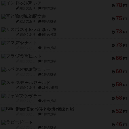
インドネシア
78
PT
紹介文あり
2件の投稿
宵と暁の呪文書
75
PT
紹介文あり
8件の投稿
リスボン・トラム 28
73
PT
紹介文あり
9件の投稿
アマナイト
73
PT
紹介文なし
1件の投稿
ブラヴェスト
66
PT
紹介文なし
1件の投稿
スペクタキュラー
60
PT
紹介文なし
1件の投稿
スモールワールド
59
PT
紹介文あり
13件の投稿
ギャンブラー
58
PT
紹介文なし
2件の投稿
Bitter End ブタペスト救出作戦
52
PT
紹介文なし
1件の投稿
ラピード
46
PT
紹介文なし
1件の投稿