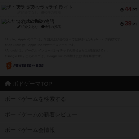
ザ・フラッフィー・ライト
44
PT
紹介文なし
0件の投稿
ふたつの城の物語
39
PT
紹介文あり
6件の投稿
※Apple、Apple のロゴ は、米国および他の国々で登録されたApple Inc.の商標です。
※App Store は、Apple Inc.のサービスマークです。
※Android は、グーグル インコーポレイテッドの商標または登録商標です。
※Google Play とそのロゴは、Google Inc.の商標または登録商標です。
ボドゲーマTOP
ボードゲームを検索する
ボードゲームの新着レビュー
ボードゲーム会情報