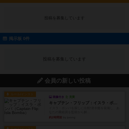
投稿を募集しています
掲示板 0件
投稿を募集しています
会員の新しい投稿
ルール/インスト
画像付き
充実
キャプテン・フリップ：イスラ・ボンバ
イスラ・ボンバを探しに出航!潜水艦を装備し、あ
なたの乗組員を監獄から解...
約2時間前
by jurong
ルール/インスト