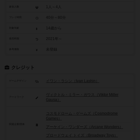
1人～4人
参加人数
40分～80分
プレイ時間
14歳から
対象年齢
2021年～
発売時期
未登録
参考価格
クレジット
イワン・ラシン（Ivan Lashin）
ゲームデザイン
ヴィクトル・ミラー・ガウス（Viktor Miller
アートワーク
Gausa）
コスモドローム・ゲームズ（Cosmodrome
Games）
関連企業/団体
アーケイン・ワンダーズ（Arcane Wonders）
ブロードウェイ トイズ（Broadway Toys）