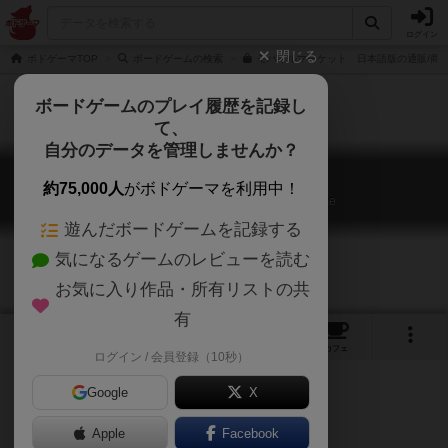
ログイン
閉じる
ボドゲーマTOP
ボードゲームの検索
モバイルマーケット 日本語版の通販/商
ボードゲームのプレイ履歴を記録し
て、
自分のデータを管理しませんか？
モバイルマーケット
約75,000人
がボドゲーマを利用中！
Mobile Markets: A Smartphone Inc. Game
遊んだボードゲームを記録する
気になるゲームのレビューを読む
お気に入り作品・所有リストの共
有
5
3
23
トップ
画像
動画
レビュー
カフェ
ログイン / 会員登録（10秒）
Google
X
Apple
Facebook