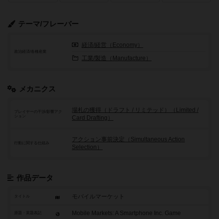
テーマ/フレーバー
経済/経営（Economy）
政治経済/各種産業
工業/製造（Manufacture）
メカニクス
場札の獲得（ドラフト / リミテッド）（Limited /
プレイヤーの干渉/影響アク
ション
Card Drafting）
アクション事前決定（Simultaneous Action
行動に関する仕組み
Selection）
作品データ
モバイルマーケット
タイトル
Mobile Markets: A Smartphone Inc. Game
原題・英題表記