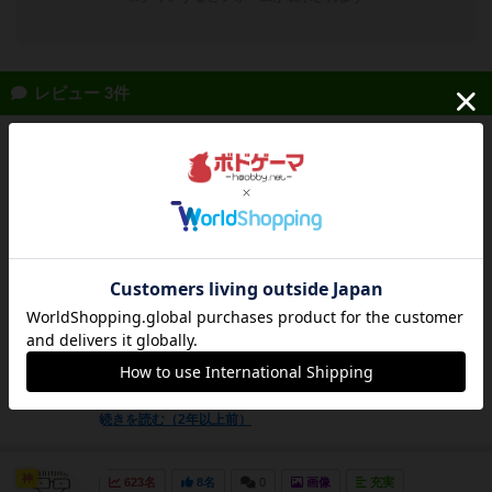
レビュー 3件
仙人
743名
6名
0
充実
山の川
めっちゃ面白い。スマートフォン株式会社が大
好きなのでボドゲカフェで試したところ、期待
以上でした。前半でゲーム自体の紹介、後半で
スマートフォン株式会社との比較をします。＜
概要＞スマホを生産し、他プレイヤーと共通の
市場を巡って顧客の獲得競争をするゲームで
す。勝利点のメインが「（...
続きを読む（2年以上前）
神
623名
8名
0
画像
充実