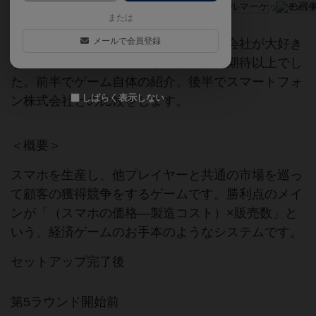
または
メールで会員登録
めっちゃ面白い。スマートフォン株式会社が大好き
なのでボドゲカフェで試したところ、期待以上でし
た。前半でゲーム自体の紹介、後半でスマートフォ
しばらく表示しない
ン株式会社との比較をします。
＜概要＞
スマホを生産し、他プレイヤーと共通の市場を巡っ
て顧客の獲得競争をするゲームです。勝利点のメイ
ンが「（スマホの価格―製造コスト）×販売数」と
いう、経済ゲームのお手本のようなシステムです。
セットアップ完了後
第5ラウンド開始前