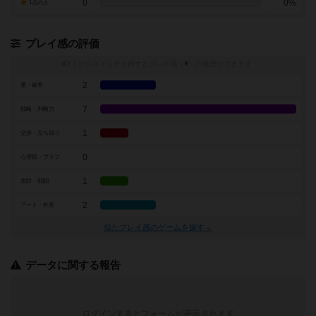
0
0%
1点の人
プレイ感の評価
トグルスイッチを押すとプレイ感（
※
）の投票ができます
2
運・確率
7
戦略・判断力
1
交渉・立ち回り
0
心理戦・ブラフ
1
攻防・戦闘
2
アート・外見
似たプレイ感のゲームを探す→
データに関する報告
ログインするとフォームが表示されます