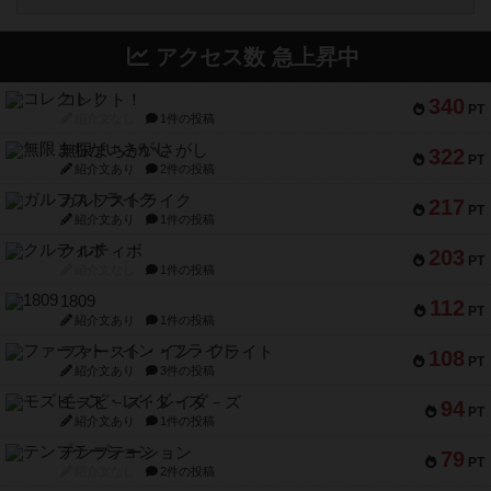
アクセス数 急上昇中
コレクト！
340
PT
紹介文なし
1件の投稿
無限まちがいさがし
322
PT
紹介文あり
2件の投稿
ガルフストライク
217
PT
紹介文あり
1件の投稿
クルティボ
203
PT
紹介文なし
1件の投稿
1809
112
PT
紹介文あり
1件の投稿
ファースト・イン・フライト
108
PT
紹介文あり
3件の投稿
モズビ－ズ・レイダ－ズ
94
PT
紹介文あり
1件の投稿
テンプテーション
79
PT
紹介文なし
2件の投稿