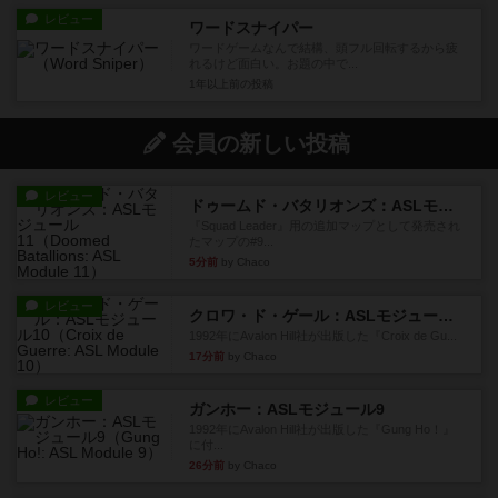
レビュー
ワードスナイパー
ワードゲームなんで結構、頭フル回転するから疲
れるけど面白い。お題の中で...
1年以上前
の投稿
会員の新しい投稿
レビュー
ドゥームド・バタリオンズ：ASLモジュール11
『Squad Leader』用の追加マップとして発売され
たマップの#9...
5分前
by Chaco
レビュー
クロワ・ド・ゲール：ASLモジュール10
1992年にAvalon Hill社が出版した『Croix de Gu...
17分前
by Chaco
レビュー
ガンホー：ASLモジュール9
1992年にAvalon Hill社が出版した『Gung Ho！』
に付...
26分前
by Chaco