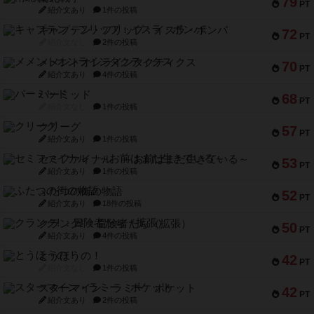
79
PT
紹介文あり
1件の投稿
キャプテン・フリップ：イスラ・ボンバ
72
PT
紹介文なし
2件の投稿
メメントオンラインタクティクス
70
PT
紹介文あり
4件の投稿
パーミッド
68
PT
紹介文なし
1件の投稿
クリーグ
57
PT
紹介文あり
1件の投稿
セミファイナル ～お前はまだ生きている～
53
PT
紹介文あり
1件の投稿
ふたつの街の物語
52
PT
紹介文あり
18件の投稿
クランク! ：冒険者たち（拡張）
50
PT
紹介文あり
4件の投稿
とうほうの！
42
PT
紹介文なし
1件の投稿
スターマイン・ラミー ポケット
42
PT
紹介文あり
2件の投稿