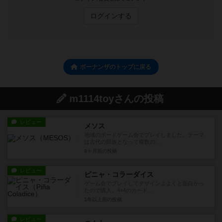
ログインする
ボーナンザのトップに戻る
m1114toyさんの投稿
レビュー
メソス
地域のボードゲーム会でプレイしました。テーマ
は古代の部族となって複数の...
9ヶ月前
の投稿
レビュー
ピニャ・コラーダイス
ゲーム会でプレイしてデザインよよくと面白かっ
たので購入。4×4のカード...
1年以上前
の投稿
レビュー