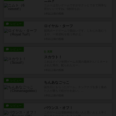
ニムト
ニムトは古いゲームですがサクッとできて簡単な
所かいいですね。6枚目もお...
1年以上前
の投稿
レビュー
ロイヤル・ターフ
競馬ボードゲームで面白いです。じわじわ進むう
まや、一発逆転を狙う馬が上...
1年以上前
の投稿
レビュー
充実
スカウト！
これはドイツ年間ゲーム大賞の最終3つノミネート
されだ秀作。配られたカー...
1年以上前
の投稿
レビュー
ちんあなごっこ
誕生日にもらったゲーム。チンアナゴを多く集め
た人が勝ちで絵がかわあい。...
1年以上前
の投稿
レビュー
バウンス・オフ！
このゲームは運動神経の良い人と悪い人と上手く