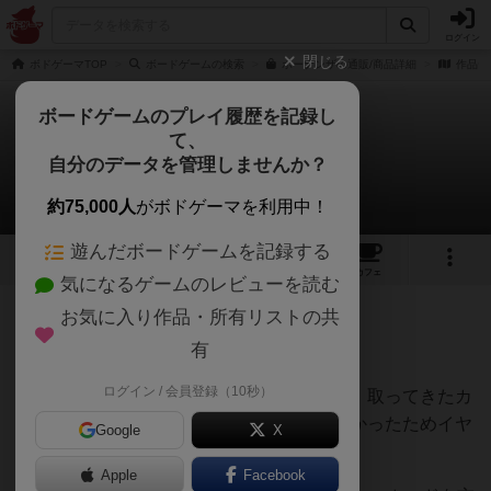
ログイン
閉じる
ボドゲーマTOP
ボードゲームの検索
ボーナンザの通販/商品詳細
作品デ
ボードゲームのプレイ履歴を記録し
て、
ボーナンザ
自分のデータを管理しませんか？
m1114toyさんのレビュー
約75,000人
がボドゲーマを利用中！
遊んだボードゲームを記録する
7
3
28
227
トップ
画像
動画
レビュー
カフェ
気になるゲームのレビューを読む
お気に入り作品・所有リストの共
270名
1名
0
1年以上前
有
ログイン / 会員登録（10秒）
最初やったときは手札を変えられないとか、取ってきたカ
ードも左に入れるなどの縛りが慣れていなかったためイヤ
Google
X
だし、嫌いなゲームてした。
Apple
Facebook