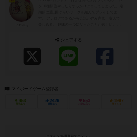
2017年2月ボドゲー好きな仲間が持っているゲーム
を10種類位やったらすっかりはまってしまった。定
期的に週1回ぐらいサークル組んでプレイしてま
す。 アナログであるから会話が弾み家族、友人で
楽しめる。 趣味の一つになったことが嬉しい。 思
m1114toy
い起こせば、子供の頃に知人、友人...
シェアする
マイボードゲーム登録者
453
2429
553
1967
興味あり
経験あり
お気に入り
持ってる
ログイン/会員登録でコメント