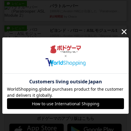
レビュー
パラトルーパー
1986年にAvalon Hill社が出版した『Paratrooper...
約1時間前
by Chaco
レビュー
ビヨンド・バロー：ASLモジュール1
1985年にAvalon Hill社が出版した『Beyond Valo...
約1時間前
by Chaco
レビュー
パルチザン：ASLモジュール4
『Squad Leader』用の追加マップとして発売され
たマップ#10...
約2時間前
by Chaco
レビュー
ドミニオン：海辺
ドミニオン拡張第３弾で、主に持続カードが追加
されます。今弾以前のドミニ...
約2時間前
by aki
ボドゲーマのアプリ版はこちら