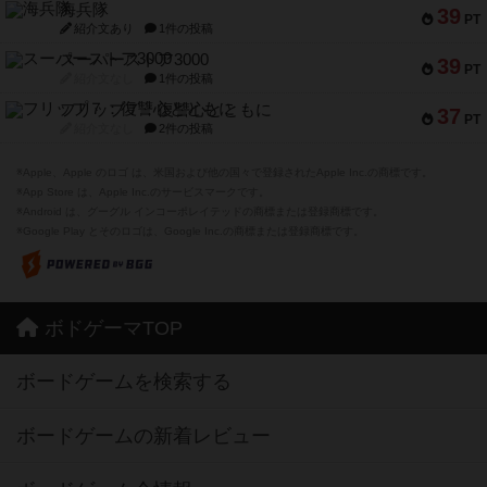
海兵隊
39
PT
紹介文あり
1件の投稿
スーパーストア3000
39
PT
紹介文なし
1件の投稿
フリップ７：復讐心とともに
37
PT
紹介文なし
2件の投稿
※Apple、Apple のロゴ は、米国および他の国々で登録されたApple Inc.の商標です。
※App Store は、Apple Inc.のサービスマークです。
※Android は、グーグル インコーポレイテッドの商標または登録商標です。
※Google Play とそのロゴは、Google Inc.の商標または登録商標です。
ボドゲーマTOP
ボードゲームを検索する
ボードゲームの新着レビュー