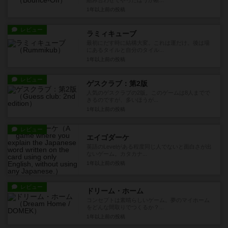
組み合わせてやったほうが断...
1年以上前
の投稿
レビュー
ラミィキューブ
最初にだす時に結構大変。これは運だけ。後は場
にあるタイルと自分のタイル...
1年以上前
の投稿
レビュー
ゲスクラブ：第2版
人気のゲスクラブの2版。このゲームは8人までで
きるのですが、多いほうが...
1年以上前
の投稿
レビュー
エイゴダーケ
英語のLevelがある程度同じ人でないと面白さが出
ないゲーム。カタカナ...
1年以上前
の投稿
レビュー
ドリーム・ホーム
コンセプトは素晴らしいゲーム。夢のマイホーム
をどんな間取りでつくるか？...
1年以上前
の投稿