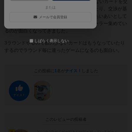
3，4年たってやってみたら無条件ににいらないカードを交
または
渉でみんなにあげたりして、手札をよくしたり、交渉が基
本的に受け入れる感じでやっていると和気あいあいとして
メールで会員登録
たのしいし、みんなで豆まいて収穫してターラー集めてい
るのが面白くなってきました。
しばらく表示しない
3ラウンドやるので数の少ないカードはもうなっていたり
するのでラウンド毎に違ったゲームになるのも面白い。
この投稿に
1
名が
ナイス！
しました
ナイス！
このレビューの投稿者
神