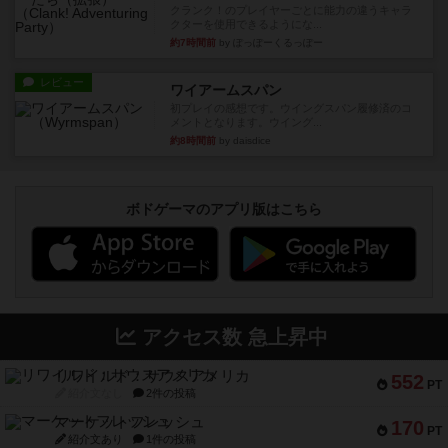
クランク！のプレイヤーごとに能力の違うキャラ
クターを使用できるようにな...
約7時間前
by ぽっぽーくるっぽー
レビュー
ワイアームスパン
初プレイの感想です。ウイングスパン履修済のコ
メントとなります。ウイング...
約8時間前
by daisdice
ボドゲーマのアプリ版はこちら
アクセス数 急上昇中
リワイルド：サウスアメリカ
552
PT
紹介文なし
2件の投稿
マーケットフレッシュ
170
PT
紹介文あり
1件の投稿