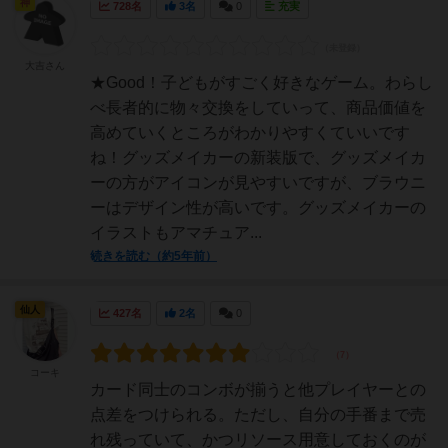
神
728名
3名
0
充実
大吉さん
★Good！子どもがすごく好きなゲーム。わらし
べ長者的に物々交換をしていって、商品価値を
高めていくところがわかりやすくていいです
ね！グッズメイカーの新装版で、グッズメイカ
ーの方がアイコンが見やすいですが、ブラウニ
ーはデザイン性が高いです。グッズメイカーの
イラストもアマチュア...
続きを読む（約5年前）
仙人
427名
2名
0
コーキ
カード同士のコンボが揃うと他プレイヤーとの
点差をつけられる。ただし、自分の手番まで売
れ残っていて、かつリソース用意しておくのが