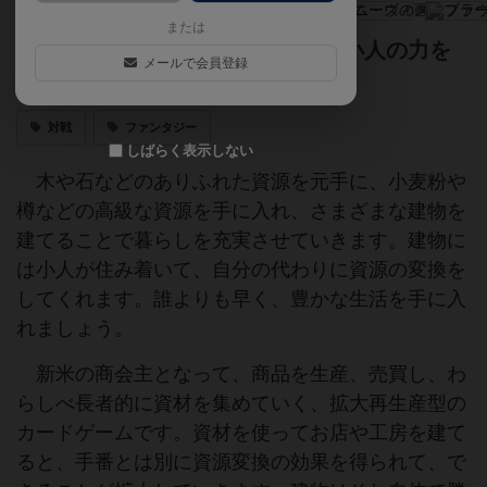
または
生産と売買で資源を集めて建築。小人の力を
メールで会員登録
借りて、さらに資源を集めよう！
対戦
ファンタジー
しばらく表示しない
木や石などのありふれた資源を元手に、小麦粉や
樽などの高級な資源を手に入れ、さまざまな建物を
建てることで暮らしを充実させていきます。建物に
は小人が住み着いて、自分の代わりに資源の変換を
してくれます。誰よりも早く、豊かな生活を手に入
れましょう。
新米の商会主となって、商品を生産、売買し、わ
らしべ長者的に資材を集めていく、拡大再生産型の
カードゲームです。資材を使ってお店や工房を建て
ると、手番とは別に資源変換の効果を得られて、で