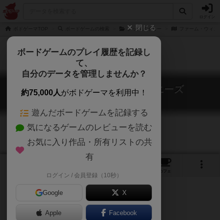
ログイン
閉じる
ボドゲーマTOP
ボードゲームの検索
グッズメイカー
ファーム・ウィズ
ボードゲームのプレイ履歴を記録し
て、
自分のデータを管理しませんか？
ファーム・ウィズ・ブラウニーズ
約75,000人
がボドゲーマを利用中！
Firm with Brownies
遊んだボードゲームを記録する
気になるゲームのレビューを読む
お気に入り作品・所有リストの共
有
5
1
19
54
トップ
画像
動画
レビュー
カフェ
ログイン / 会員登録（10秒）
Google
X
Apple
Facebook