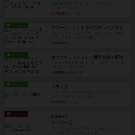
概要Flip 7が復活しました――復讐を伴って!オリ
ジナルゲームの楽し...
約3時間前
by jurong
レビュー
アズール：シントラのステンドグラス
大好きなアズールシリーズ。ステンドグラスを作
っていきます✨1部より自由...
約4時間前
by しんたろ
レビュー
エクスペディション：世界を巡る冒険
クラマー氏の不朽の名作。新しいボードゲームほ
どおもしろいはず？いいえ。...
約5時間前
by 田中昌平
レビュー
スライプ
メインコマ一つサブコマ四つでそれぞれプレイし
ます。動かし方はコマか壁に...
約5時間前
by くみ
リプレイ
画像付き
リーダーズ
久しぶりに取り出してプレイ。詰めきれなかっ
た…であっさり追い込まれて負...