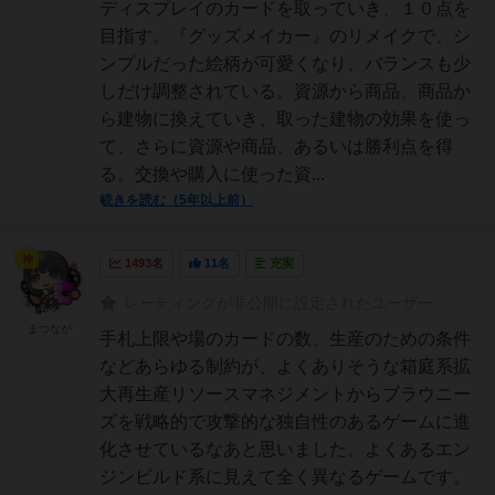
ディスプレイのカードを取っていき、１０点を
目指す。『グッズメイカー』のリメイクで、シ
ンプルだった絵柄が可愛くなり、バランスも少
しだけ調整されている。資源から商品、商品か
ら建物に換えていき、取った建物の効果を使っ
て、さらに資源や商品、あるいは勝利点を得
る。交換や購入に使った資...
続きを読む（5年以上前）
神
1493名
11名
充実
レーティングが非公開に設定されたユーザー
まつなが
手札上限や場のカードの数、生産のための条件
などあらゆる制約が、よくありそうな箱庭系拡
大再生産リソースマネジメントからブラウニー
ズを戦略的で攻撃的な独自性のあるゲームに進
化させているなあと思いました。よくあるエン
ジンビルド系に見えて全く異なるゲームです。