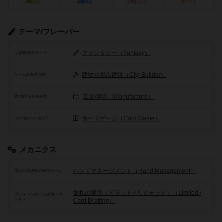
興味あり
経験あり
お気に入り
持ってる
テーマ/フレーバー
ファンタジー（Fantasy）
世界観/基本テーマ
建物や都市建設（City Builder）
ゲームの基本目的
工業/製造（Manufacture）
政治経済/各種産業
カードゲーム（Card Game）
その他のコンセプト
メカニクス
ハンドマネージメント（Hand Management）
得点や資源等の獲得ルール
場札の獲得（ドラフト / リミテッド）（Limited /
プレイヤーの干渉/影響アク
ション
Card Drafting）