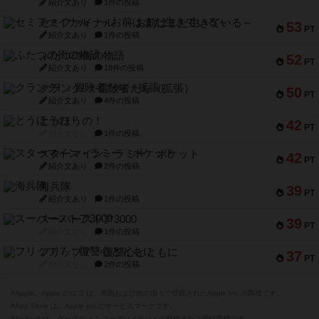
紹介文あり
1件の投稿
セミファイナル ～お前はまだ生きている～
53
PT
紹介文あり
1件の投稿
ふたつの街の物語
52
PT
紹介文あり
18件の投稿
クランク! ：冒険者たち（拡張）
50
PT
紹介文あり
4件の投稿
とうほうの！
42
PT
紹介文なし
1件の投稿
スターマイン・ラミー ポケット
42
PT
紹介文あり
2件の投稿
海兵隊
39
PT
紹介文あり
1件の投稿
スーパーストア3000
39
PT
紹介文なし
1件の投稿
フリップ７：復讐心とともに
37
PT
紹介文なし
2件の投稿
※Apple、Apple のロゴ は、米国および他の国々で登録されたApple Inc.の商標です。
※App Store は、Apple Inc.のサービスマークです。
※Android は、グーグル インコーポレイテッドの商標または登録商標です。