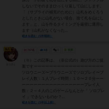
しないでそのままひっくり返して山にします。
「（サプライの補充のために）山札をめくろう
としたときに山札がない場合、捨て札を山にし
ます」と、山を作るタイミングを厳密に運用し
ます（山札がなくなった...
続きを読む（5年弱前）
仙人
747名
4名
0
充実
（※）この記事は、（非公式の）遊び方のご提
まつさと
案ですーーーーーーーーーーーーーーーーーー
ソロウニーズ〜ブラウニーズでソロプレイ〜プ
レイ人数：１人プレイ時間：１０〜２０分ーー
ーーーーーーーーーーーーーーーープレイ人
数：２～４人のこのゲームなんとか「 ソロプレ
イ 」できないものか？...
続きを読む（5年以上前）