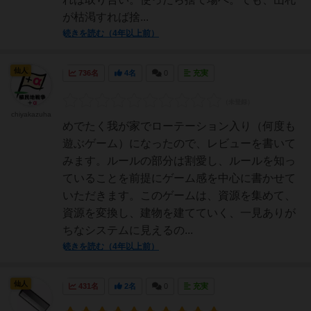
が枯渇すれば捨...
続きを読む（4年以上前）
仙人
736名
4名
0
充実
chiyakazuha
めでたく我が家でローテーション入り（何度も
遊ぶゲーム）になったので、レビューを書いて
みます。ルールの部分は割愛し、ルールを知っ
ていることを前提にゲーム感を中心に書かせて
いただきます。このゲームは、資源を集めて、
資源を変換し、建物を建てていく、一見ありが
ちなシステムに見えるの...
続きを読む（4年以上前）
仙人
431名
2名
0
充実