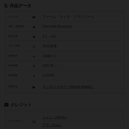
作品データ
ファーム・ウィズ・ブラウニーズ
タイトル
Firm with Brownies
原題・英題表記
2人～4人
参加人数
30分前後
プレイ時間
12歳から
対象年齢
2021年～
発売時期
2,200円
参考価格
グッズメイカー（Goods Maker）
関連作品
クレジット
シュン（Shun）
ゲームデザイン
アヤ（Aya）