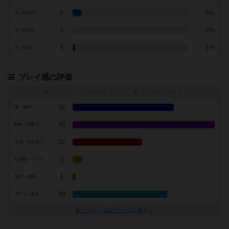
4
3%
3点の人
0
0%
2点の人
1
1%
1点の人
プレイ感の評価
トグルスイッチを押すとプレイ感（
※
）の投票ができます
32
運・確率
45
戦略・判断力
22
交渉・立ち回り
3
心理戦・ブラフ
1
攻防・戦闘
30
アート・外見
似たプレイ感のゲームを探す→