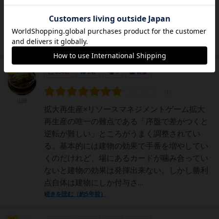
交換し、勝利点を入手する。・１番早く10点以
上の勝利点を得たプレイヤーが勝ち■体験プレ
イ人数、回数・...
続きを読む（約5年前）
神
654名
2名
0
画像
山田
拡大再生産×リソースマネジメントゲーム拡大
再生産の唯一の難点である「序盤で差がつくと
逆転が難しい」ところがうまく調整されてい
る。基本的には建物の効果で手番を増やしてい
くのだけれど、場にあるカードが噛み合ってい
ないと建物の効果は発揮出来ない。しかし勝利
点自体は建物にしか付与さ...
続きを読む（約5年前）