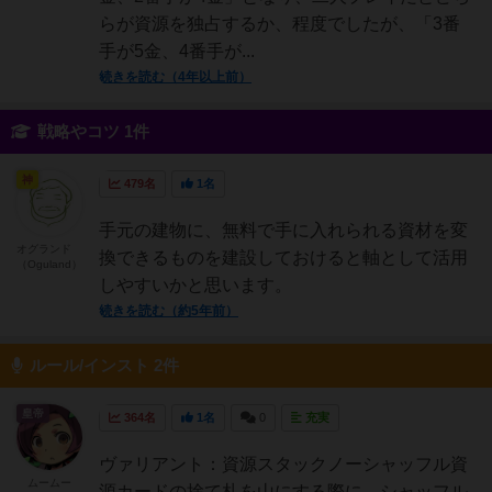
らが資源を独占するか、程度でしたが、「3番
手が5金、4番手が...
続きを読む（4年以上前）
戦略やコツ 1件
神
479名
1名
手元の建物に、無料で手に入れられる資材を変
オグランド
換できるものを建設しておけると軸として活用
（Oguland）
しやすいかと思います。
続きを読む（約5年前）
ルール/インスト 2件
皇帝
364名
1名
0
充実
ヴァリアント：資源スタックノーシャッフル資
ムームー
源カードの捨て札を山にする際に、シャッフル