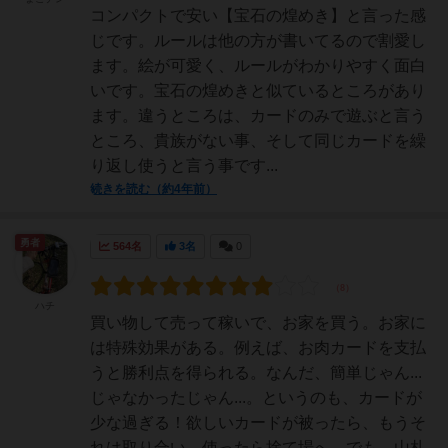
コンパクトで安い【宝石の煌めき】と言った感
じです。ルールは他の方が書いてるので割愛し
ます。絵が可愛く、ルールがわかりやすく面白
いです。宝石の煌めきと似ているところがあり
ます。違うところは、カードのみで遊ぶと言う
ところ、貴族がない事、そして同じカードを繰
り返し使うと言う事です...
続きを読む（約4年前）
勇者
564名
3名
0
ハチ
買い物して売って稼いで、お家を買う。お家に
は特殊効果がある。例えば、お肉カードを支払
うと勝利点を得られる。なんだ、簡単じゃん...
じゃなかったじゃん...。というのも、カードが
少な過ぎる！欲しいカードが被ったら、もうそ
れは取り合い。使ったら捨て場へ。でも、山札