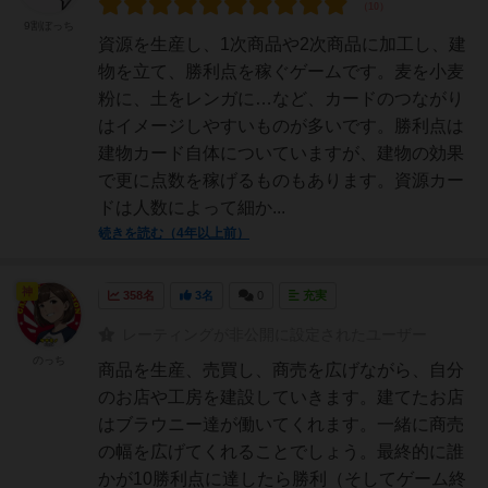
9割ぼっち
資源を生産し、1次商品や2次商品に加工し、建
物を立て、勝利点を稼ぐゲームです。麦を小麦
粉に、土をレンガに…など、カードのつながり
はイメージしやすいものが多いです。勝利点は
建物カード自体についていますが、建物の効果
で更に点数を稼げるものもあります。資源カー
ドは人数によって細か...
続きを読む（4年以上前）
神
358名
3名
0
充実
レーティングが非公開に設定されたユーザー
のっち
商品を生産、売買し、商売を広げながら、自分
のお店や工房を建設していきます。建てたお店
はブラウニー達が働いてくれます。一緒に商売
の幅を広げてくれることでしょう。最終的に誰
かが10勝利点に達したら勝利（そしてゲーム終