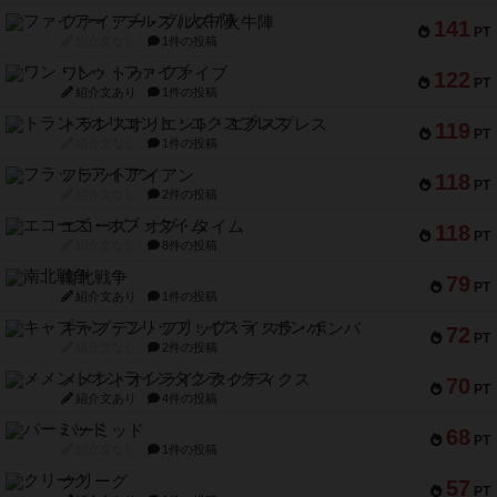
ファイアー・ブルズ / 火牛陣
141
PT
紹介文なし
1件の投稿
ワン・トゥ・ファイブ
122
PT
紹介文あり
1件の投稿
トランスオリエント・エクスプレス
119
PT
紹介文なし
1件の投稿
フラットアイアン
118
PT
紹介文なし
2件の投稿
エコーズ・オブ・タイム
118
PT
紹介文なし
8件の投稿
南北戦争
79
PT
紹介文あり
1件の投稿
キャプテン・フリップ：イスラ・ボンバ
72
PT
紹介文なし
2件の投稿
メメントオンラインタクティクス
70
PT
紹介文あり
4件の投稿
パーミッド
68
PT
紹介文なし
1件の投稿
クリーグ
57
PT