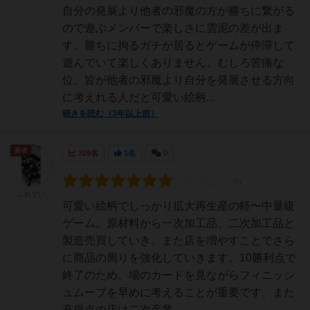
自分の発展より他者の邪魔の方が勝ちに繋がる
ので遊ぶメンバーで楽しさに雲泥の差が出ま
す。勝ちに拘るガチが居るとゲームが停滞して
遊んでいて楽しくありません。むしろ苦痛な
位。皆が他者の邪魔より自分を発展させる方向
に考えれる人だと可愛い絵柄...
続きを読む（3年以上前）
勇者
329名
1名
0
ふれでい
可愛い絵柄でしっかり拡大再生産の軽〜中量級
ゲーム。原材料から一次加工品、二次加工品と
製造売買していき、また店を増やすことでさら
に商品の周りを強化していきます。10勝利点で
終了のため、場のカードを見ながらフィニッシ
ュムーブを早めに考えることが重要です。また
高得点の店は二次産業...