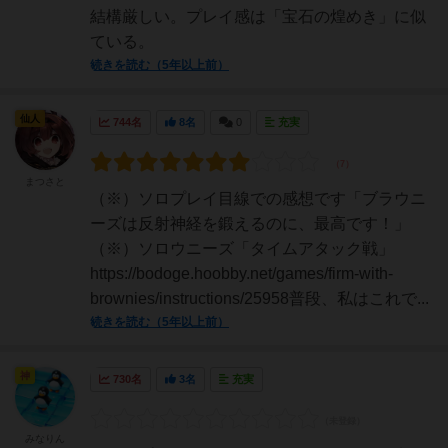
結構厳しい。プレイ感は「宝石の煌めき」に似
ている。
続きを読む（5年以上前）
仙人
744名
8名
0
充実
まつさと
（※）ソロプレイ目線での感想です「ブラウニ
ーズは反射神経を鍛えるのに、最高です！」
（※）ソロウニーズ「タイムアタック戦」
https://bodoge.hoobby.net/games/firm-with-
brownies/instructions/25958普段、私はこれで...
続きを読む（5年以上前）
神
730名
3名
充実
みなりん