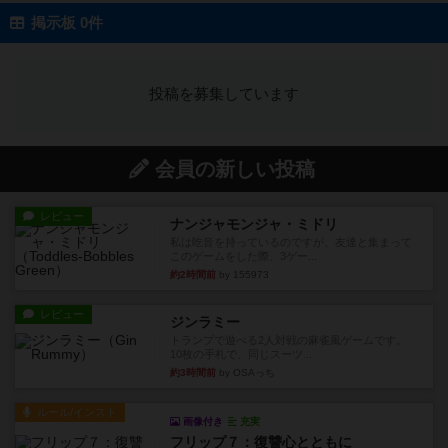
掲示板 0件
投稿を募集しています
会員の新しい投稿
レビュー
ナンジャモンジャ・ミドリ
私は吃音を持っているのですが、友達と集まって
このゲームをした際、3ゲー...
約2時間前
by 155973
レビュー
ジンラミー
トランプで遊べる2人対戦の麻雀風ゲームです。
10枚の手札で、同じスーツ...
約3時間前
by OSAっち
ルール/インスト
画像付き
充実
フリップ７：復讐心とともに