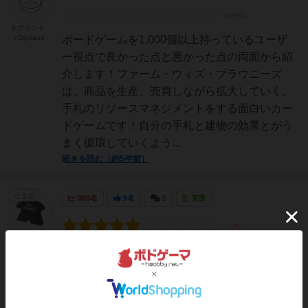
オグランド
（Oguland）
ボードゲームを1,000個以上持っているユーザ
ー視点で良かった点と悪かった点の両面から紹
介します！ファーム・ウィズ・ブラウニーズ
は、商品を生産、売買しながら拡大していく、
手札のリソースマネジメントをする面白いカー
ドゲームです！自分の手札と建物の効果とがう
まく循環していくよう...
続きを読む（約5年前）
たまご
980名
9名
0
充実
[退会
者:26897]
■個人的な評価・05/10■概要・ブラウニーズと
呼ばれる妖精達と共に商会を発展させ、町１番
の商会を目指すカードゲーム・手札の資源カー
ドを上位の資源カード、あるいは建物カードと