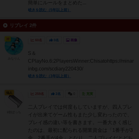
簡単にルールをまとめた...
続きを読む（5年以上前）
リプレイ 2件
神
60名
0名
画像
S＆
みなりん
CPlayNo.6:2PlayersWinner:Chisatohttps://minar
inbg.com/scdiary220430/
続きを読む（3年以上前）
仙人
259名
2名
0
充実
二人プレイでは何度もしていますが、四人プレ
9割ぼっち
イが出来てゲーム性もまた少し変わったので、
プレイ感の違い等を書きます。一番大きく感じ
たのは、最初に配られる開業資金は「1番手が3
金、2番手が4金」となり、二人プレイだとどち