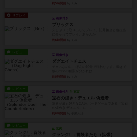
約5時間前
by くみ
リプレイ
画像付き
ブリックス
久しぶりに取り出してプレイ。記号担当と色担当
に分かれてプレイ。あかんか...
約5時間前
by くみ
レビュー
画像付き
ダグエイトチェス
チェスなのに、ほんの10分で終わります。動きで
敵のコマの種類が分かれば...
約5時間前
by くみ
レビュー
画像付き
充実
宝石の煌き：デュエル 偽造者
筆者が最も好きな2人用ボードゲームである『宝石
の煌めき デュエル』に、...
約6時間前
by 手動人形
レビュー
充実
クランク! ：冒険者たち（拡張）