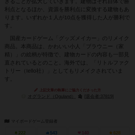
きることが拡大していきます。建物はそれ自体で勝
利点となるほか、資源を勝利点に変換する建物もあ
ります。いずれか１人が10点を獲得した人が勝利で
す。
国産カードゲーム「グッズメイカー」のリメイク
商品。本商品は、かわいい小人「ブラウニー（家
精）」の絵柄が特徴で、建物カードの内容も一部見
直されているとのこと。海外では、「リトルファク
トリー（Iello社）」としてもリメイクされていま
す。
上記文章の執筆にご協力くださった方
オグランド（Oguland）
[退会者:37819]
マイボードゲーム登録者
222
543
140
628