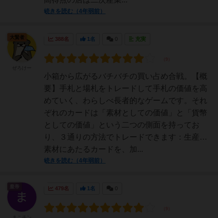
続きを読む（4年弱前）
大賢者
388名
1名
0
充実
ぜろけー
小箱から広がるバチバチの買い占め合戦。【概
要】手札と場札をトレードして手札の価値を高
めていく、わらしべ長者的なゲームです。それ
ぞれのカードは「素材としての価値」と「貨幣
としての価値」という二つの側面を持ってお
り、３通りの方法でトレードできます：生産…
素材にあたるカードを、加...
続きを読む（4年弱前）
皇帝
479名
1名
0
まこチン