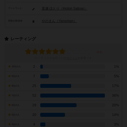
里瀬 ほとり（Hotori Satose）
アートワーク
やのまん（Yanoman）
関連企業/団体
レーティング
レーティングを行うには
ログイン
が必要です
2
1%
10点の人
7
5%
9点の人
25
17%
8点の人
52
36%
7点の人
29
20%
6点の人
20
14%
5点の人
4
3%
4点の人