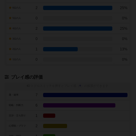
2
25%
6点の人
0
0%
5点の人
2
25%
4点の人
0
0%
3点の人
1
13%
2点の人
0
0%
1点の人
プレイ感の評価
トグルスイッチを押すとプレイ感（
※
）の投票ができます
7
運・確率
6
戦略・判断力
1
交渉・立ち回り
2
心理戦・ブラフ