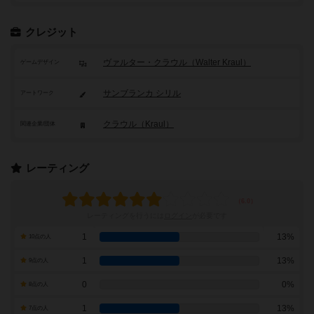
クレジット
ヴァルター・クラウル（Walter Kraul）
ゲームデザイン
サンブランカ シリル
アートワーク
クラウル（Kraul）
関連企業/団体
レーティング
レーティングを行うには
ログイン
が必要です
1
13%
10点の人
1
13%
9点の人
0
0%
8点の人
1
13%
7点の人