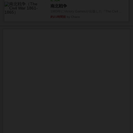
南北戦争
1983年にVictory Gamesが出版した『The Civil ...
約21時間前
by Chaco