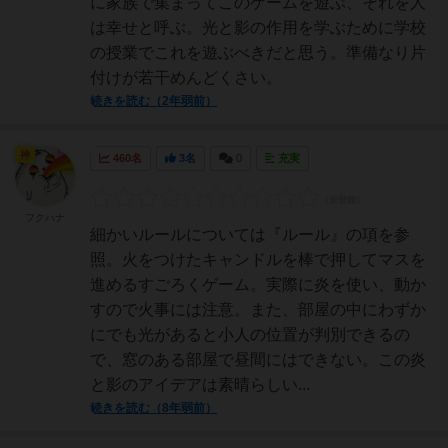
に家族で集まってこのゲームを遊ぶ、それを人
は幸せと呼ぶ。光と影の作用を学ぶために学校
の授業でこれを遊ぶべきだと思う。準備なり片
付けが若干めんどくさい。
続きを読む（2年弱前）
神
460名
3名
0
充実
フクハナ
細かいルールについては『ルール』の項を参
照。火をつけたキャンドルを棒で押してマスを
進めるすごろくゲーム。実際に炎を使い、動か
すので火事には注意。また、部屋の中にわずか
にでも光があると小人の位置が判別できるの
で、窓のある部屋で昼間にはできない。この炎
と影のアイデアは素晴らしい...
続きを読む（8年弱前）