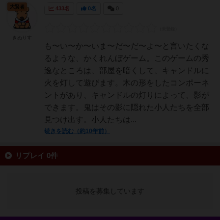
大賢者
433名
0名
0
きぬりす
も〜い〜か〜いま〜だ〜だ〜よ〜と言いたくな
るような、かくれんぼゲーム。このゲームの秀
逸なところは、部屋を暗くして、キャンドルに
火を灯して遊びます。木の形をしたコンポーネ
ントがあり、キャンドルの灯りによって、影が
できます。鬼はその影に隠れた小人たちを全部
見つけ出す。小人たちは...
続きを読む（約10年前）
リプレイ 0件
投稿を募集しています