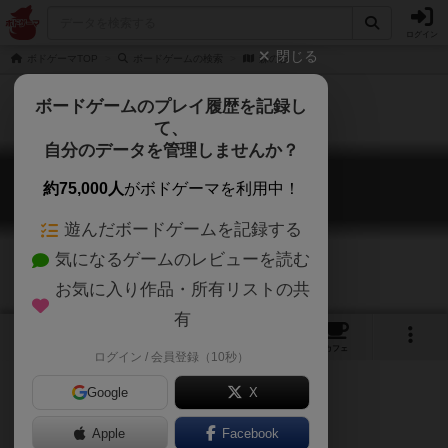
ログイン
閉じる
ボドゲーマTOP
ボードゲームの検索
森の影
ボードゲームのプレイ履歴を記録し
て、
自分のデータを管理しませんか？
森の影
約75,000人
がボドゲーマを利用中！
Waldschattenspiel
遊んだボードゲームを記録する
気になるゲームのレビューを読む
お気に入り作品・所有リストの共
有
7
3
6
トップ
画像
動画
レビュー
カフェ
ログイン / 会員登録（10秒）
Google
X
Apple
Facebook