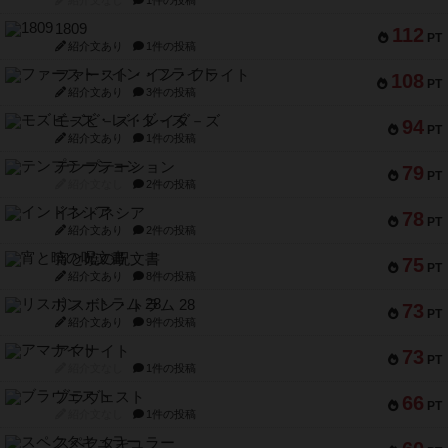
1809
112
PT
紹介文あり
1件の投稿
ファースト・イン・フライト
108
PT
紹介文あり
3件の投稿
モズビ－ズ・レイダ－ズ
94
PT
紹介文あり
1件の投稿
テンプテーション
79
PT
紹介文なし
2件の投稿
インドネシア
78
PT
紹介文あり
2件の投稿
宵と暁の呪文書
75
PT
紹介文あり
8件の投稿
リスボン・トラム 28
73
PT
紹介文あり
9件の投稿
アマナイト
73
PT
紹介文なし
1件の投稿
ブラヴェスト
66
PT
紹介文なし
1件の投稿
スペクタキュラー