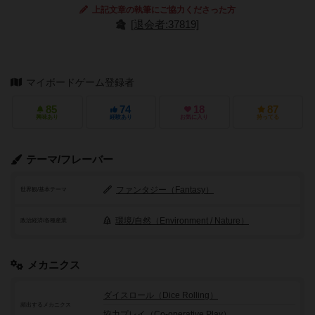
上記文章の執筆にご協力くださった方
[退会者:37819]
マイボードゲーム登録者
85
74
18
87
興味あり
経験あり
お気に入り
持ってる
テーマ/フレーバー
ファンタジー（Fantasy）
世界観/基本テーマ
環境/自然（Environment / Nature）
政治経済/各種産業
メカニクス
ダイスロール（Dice Rolling）
頻出するメカニクス
協力プレイ（Co-operative Play）