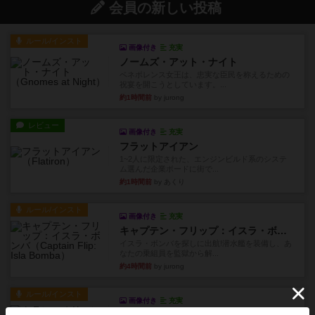
会員の新しい投稿
ルール/インスト
画像付き
充実
ノームズ・アット・ナイト
ベネボレンス女王は、忠実な臣民を称えるための
祝宴を開こうとしています。...
約1時間前
by jurong
レビュー
画像付き
充実
フラットアイアン
1~2人に限定された、エンジンビルド系のシステ
ム選んだ企業ボードに街で...
約1時間前
by あくり
ルール/インスト
画像付き
充実
キャプテン・フリップ：イスラ・ボンバ
イスラ・ボンバを探しに出航!潜水艦を装備し、あ
なたの乗組員を監獄から解...
約4時間前
by jurong
ルール/インスト
画像付き
充実