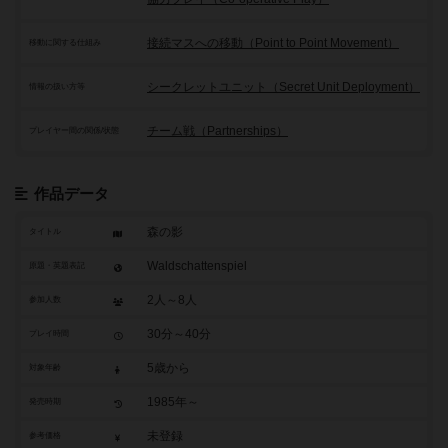
接続マスへの移動（Point to Point Movement）
移動に関する仕組み
シークレットユニット（Secret Unit Deployment）
情報の扱い方等
チーム戦（Partnerships）
プレイヤー間の関係/状態
作品データ
森の影
タイトル
Waldschattenspiel
原題・英題表記
2人～8人
参加人数
30分～40分
プレイ時間
5歳から
対象年齢
1985年～
発売時期
未登録
参考価格