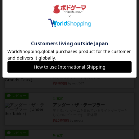
トランスオリエント・エクスプレス
乗客の皆様、トランスオリエント・エクスプレス
にご乗車ありがとうございま...
約5時間前
by jurong
レビュー
画像付き
充実
フラットアイアン
世界に浸れる度 ☆☆☆☆★楽しさ ☆☆☆☆★
タイパ ☆☆☆☆☆マンハッ...
約6時間前
by DKnewyork
レビュー
花火：スターマイン
自分のカードは見えず他のプレイヤーのカードが
見える状態でカードを教えた...
約8時間前
by mob567
レビュー
充実
アンダー・ザ・テーブラー
笑えるバカゲームを集めているライトゲーマーと
してのレビューです。正体隠...
約10時間前
by toyota
レビュー
充実