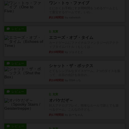
ワン・トゥ・ファイブ
とにかくお手軽にすき間時間をうめるゲームとし
て重宝するゲームです。いわ...
約11時間前
by nabekoh
レビュー
充実
エコーズ・オブ・タイム
カードゲームにファイナルファンタジーのアクテ
ィブタイムバトル（もしくは...
約15時間前
by ジェイとと
レビュー
シャット・ザ・ボックス
とてもシンプルなダイスゲーム。2つのダイスを振
って、出目の合計を自分の...
約16時間前
by OSAっち
レビュー
充実
オバケだぞ～
対人アナログプレイ。簡単なルールで誰とでも遊
べるゲーム。こんなの子ども...
約17時間前
by おーちゃん
レビュー
充実