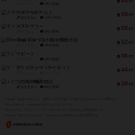
60
PT
紹介文なし
1件の投稿
スモールワールド
59
PT
紹介文あり
13件の投稿
ギャンブラー
58
PT
紹介文なし
2件の投稿
Bitter End ブタペスト救出作戦
52
PT
紹介文なし
1件の投稿
ラピード
46
PT
紹介文なし
1件の投稿
ザ・フラッフィー・ライト
44
PT
紹介文なし
0件の投稿
ふたつの城の物語
39
PT
紹介文あり
6件の投稿
※Apple、Apple のロゴ は、米国および他の国々で登録されたApple Inc.の商標です。
※App Store は、Apple Inc.のサービスマークです。
※Android は、グーグル インコーポレイテッドの商標または登録商標です。
※Google Play とそのロゴは、Google Inc.の商標または登録商標です。