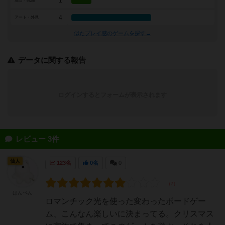
1
攻防・戦闘
4
アート・外見
似たプレイ感のゲームを探す→
データに関する報告
ログインするとフォームが表示されます
レビュー 3件
仙人
123名
0名
0
はんぺん
ロマンチック光を使った変わったボードゲー
ム、こんなん楽しいに決まってる。クリスマス