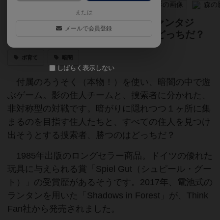
または
暗闇の中で遊ぶロングセラー・ファンタジ
メールで会員登録
ー。捜索者vs影の住人、勝つのはどっちだ？
ボ育て
暗闇
しばらく表示しない
付属のろうそく（本物！）を使い、暗闇の中で遊
ぶゲーム。影の住人チームと、捜索者に分かれた、
非対称型の対戦です。暗がりに隠れつつ１ヶ所に集
まるのを目指す住人たちと、すべての住人を見つけ
出そうとする捜索者、勝つのはどっちだ？
1985年出版のロングセラー商品。ドイツの優れた
玩具に与えられる賞「Spiel Gut（シュピール・グー
ト）」の受賞歴があるそうです。2017年、電池式の
ランタンを用いた「Shadows in Forest」が、Think
Fan社から発売されました。