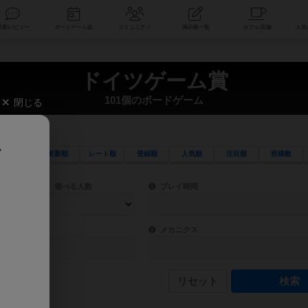
索
新着レビュー
ボードゲーム会
コミュニティ
掲示板一覧
ドイツゲーム賞
101個のボードゲーム
閉じる
、
更新順
レート順
登録順
人気順
注目順
投稿数
ワード検索ができます。
検索できます。
プレイ対象人数に含まれるボードゲームを指定します。
目安となる所要時間を指定することができ
遊べる人数
プレイ時間
物などモチーフ・ストーリーを指定することができます。直感的にゲームシステムを理解
ゲーム性を構成するコアシステムです。主
バー
メカニクス
リセット