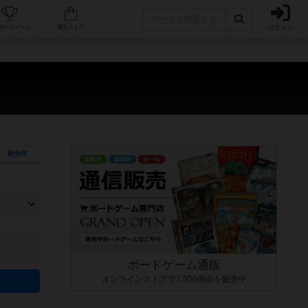
ログイン
カフェ/店舗
人気ボードゲーム
通販ストア
発売年
ます。マニュアルを読む時間や参加者へのルール説明時間は含まれていないため、初めて遊
できるよう、中世ファンタジー・クッキング・海賊同士の対決など、ゲームコンセプトを絞
にボードゲームに慣れている方向けの絞込機能です。例えば「ダイスロール」はランダム値
ボードゲーム通販
オンラインストアで7,500商品を販売中