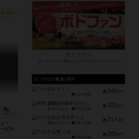
ラブ・キフト（Gém Klub Kft.）
302
持ってる
ボドファン
ボードゲームに特化したクラウドファンディング
アクセス数 急上昇中
コレクト！
340
PT
紹介文なし
1件の投稿
無限まちがいさがし
322
PT
紹介文あり
2件の投稿
124件
ガルフストライク
217
PT
紹介文あり
1件の投稿
スメ！
ービル
クルティボ
203
PT
紹介文なし
1件の投稿