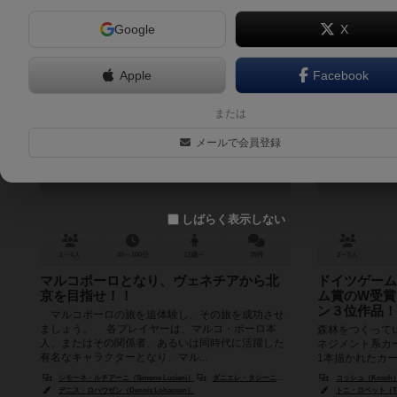
Google
X
Apple
Facebook
マルコポーロの旅路
フ
または
The Voyages of Marco Polo
メールで会員登録
7.4
しばらく表示しない
2～4人
40～100分
12歳～
35件
2～5人
マルコポーロとなり、ヴェネチアから北
ドイツゲーム
京を目指せ！！
ム賞のW受賞
ン３位作品！
マルコポーロの旅を追体験し、その旅を成功させ
ましょう。 各プレイヤーは、マルコ・ポーロ本
森林をつくって
人、またはその関係者、あるいは同時代に活躍した
ネジメント系カ
有名なキャラクターとなり、マル...
1本描かれたカ
された動植物カー
シモーネ・ルチアーニ（Simone Luciani）
ダニエレ・タシーニ（Daniele Tascini）
コッシュ（Kosch
デニス・ロハウゼン（Dennis Lohausen）
トニ・ロベット（Toni