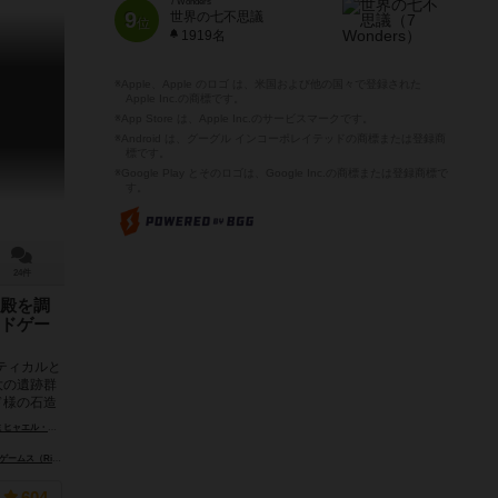
7 Wonders
9
世界の七不思議
位
1919名
※Apple、Apple のロゴ は、米国および他の国々で登録された
Apple Inc.の商標です。
※App Store は、Apple Inc.のサービスマークです。
※Android は、グーグル インコーポレイテッドの商標または登録商
標です。
※Google Play とそのロゴは、Google Inc.の商標または登録商標で
す。
24件
殿を調
ドゲー
ティカルと
大の遺跡群
ド様の石造
エル・キースリング（Michael Kiesling）
o Grande Games）
ラベンスバーガー（Ravensburger Spieleverlag GmbH）