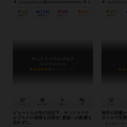
ハンス イム グリュック出版（Hans im Glück Verlags-GmbH）
999ゲームズ（999 Games）
ルックアウト ゲームズ
アル
915
1740
580
894
277
興味あり
経験あり
お気に入り
持ってる
興味あり
サンクトペテルブルク
Sankt Petersburg
6.6
2～4人
45～60分
10歳～
7件
2～4人
ピョートル大帝の治世下、サンクトペテ
相手の邪魔か
ルブルクの発展を目指せ! 貴族への配慮も
タイルで宮殿
忘れずに。
タイルアーティ