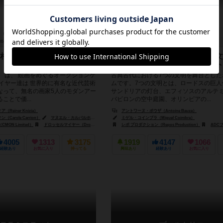
45分前後
10歳～
75件
2～7人
30分前後
10歳～
相場を読み、競りで金を儲
古代都市を発展させて歴史ある文
こう！同時解決型カードドラフト
」 は、 絵画をめぐるオークションゲ
古典古代における7つの文明を舞台とした
レイヤー達は 世界的に有名な近代芸術
ムです。7つの文明とは、ロードスの巨人
なって、無名の画家5人のモダンアー
サンドリアの灯台、エフィソスのアルテ
ことで価...
バビロンの空中庭園、オリンピアの...
Reiner Knizia）
アントワーヌ・ボウザ（Antoine Bauza）
is Quilliams）
Carole Carrion）
マヌエル・カルバルホ（Manuel Carvalho）
ミゲル・コインブラ（Miguel Coimbra）
マイク・ドイル（Mike Doyle）
MON Limited）
ビ（Albi）
ドロッセルマイヤー（Drosselmeyer & Co. .）
レポ プロダクション（Repos Production）
ハンス・イム・グリュック（Hans im Glück）
ADCブラックファイア・エンター
4005
1313
3175
1919
4147
1066
経験あり
お気に入り
持ってる
興味あり
経験あり
お気に入り