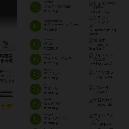
SCYTHE
1
サイズ -大鎌戦役-
位
2415名
Terraforming Mars
2
テラフォーミングマーズ
位
2394名
Stone Garden
3
枯山水
位
34件
2281名
Viticulture
職業を
4
ワイナリーの四季
位
を発展
2272名
Agricola
開発されて
5
アグリコラ
位
プエルトリ
2120名
背景をもと
Azul
6
アズール
位
ranz Vohwinkel）
2034名
erlag GmbH）
io Creations）
アルビ（Albi）
Splendor
7
宝石の煌き
位
999
2028名
持ってる
Wingspan
8
ウイングスパン
位
2006名