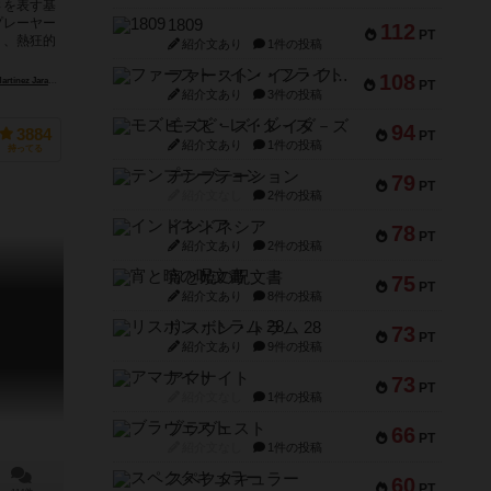
さを表す基
プレーヤー
1809
112
PT
り、熱狂的
紹介文あり
1件の投稿
ファースト・イン・フライト
108
aramillo）
ナタリア・ロハス（Natalia Rojas）
ベス・ソーベル（Beth Sobel）
PT
紹介文あり
3件の投稿
モズビ－ズ・レイダ－ズ
94
3884
PT
紹介文あり
1件の投稿
持ってる
テンプテーション
79
PT
紹介文なし
2件の投稿
インドネシア
78
PT
紹介文あり
2件の投稿
宵と暁の呪文書
75
PT
紹介文あり
8件の投稿
リスボン・トラム 28
73
PT
紹介文あり
9件の投稿
アマナイト
73
PT
紹介文なし
1件の投稿
ブラヴェスト
66
PT
紹介文なし
1件の投稿
スペクタキュラー
60
PT