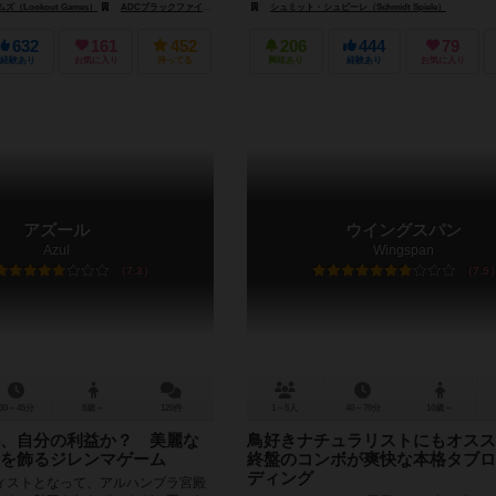
（Lookout Games）
ビ（Albi）
ADCブラックファイア・エンターテイメント（ADC Blackfire Entertainment）
シュミット・シュピーレ（Schmidt Spiele）
ジェム・ク
632
161
452
206
444
79
経験あり
お気に入り
持ってる
興味あり
経験あり
お気に入り
アズール
ウイングスパン
Azul
Wingspan
7.3
7.5
30～45分
8歳～
120件
1～5人
40～70分
10歳～
、自分の利益か？ 美麗な
鳥好きナチュラリストにもオス
を飾るジレンマゲーム
終盤のコンボが爽快な本格タブロ
ディング
ストとなって、アルハンブラ宮殿