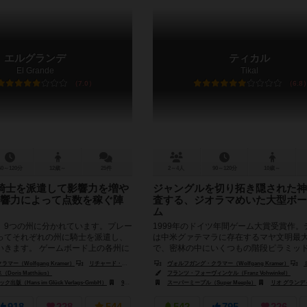
エルグランデ
ティカル
El Grande
Tikal
7.0
6.8
60～120分
12歳～
25件
2～4人
90～120分
10歳～
騎士を派遣して影響力を増や
ジャングルを切り拓き隠された神
響力によって点数を稼ぐ陣
査する、ジオラマめいた大型ボー
ム
、9つの州に分かれています。プレー
1999年のドイツ年間ゲーム大賞受賞作。
ってそれぞれの州に騎士を派遣し、
は中米グァテマラに存在するマヤ文明最
いきます。 ゲームボード上の各州に
で、密林の中にいくつもの階段ピラミッ
おり、1...
神殿が屹立する場所です。このゲー...
ー（Wolfgang Kramer）
リチャード・ウルリッヒ（Richard Ulrich）
ヴォルフガング・クラマー（Wolfgang Kramer）
ミヒャ
oris Matthäus）
フランツ・フォーヴィンケル（Franz Vohwinkel）
出版（Hans im Glück Verlags-GmbH）
999ゲームズ（999 Games）
スーパーミープル（Super Meeple）
リオ グランデ ゲームス（Ri