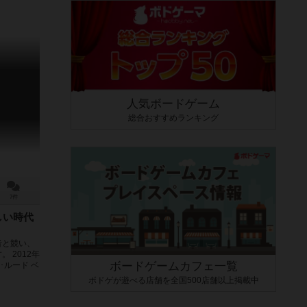
人気ボードゲーム
総合おすすめランキング
7件
しい時代
者と競い、
 2012年
ボードゲームカフェ一覧
･ルード ベ
ボドゲが遊べる店舗を全国500店舗以上掲載中