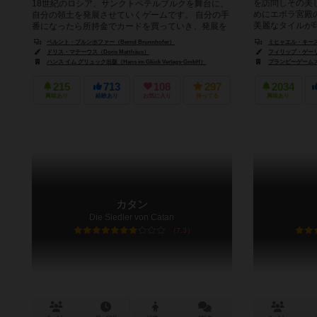
を訪問しその美
18世紀のロシア、サンクトペテルブルクを舞台に、
めにエボラ宮殿
自分の領土を発展させていくゲームです。 自分の手
美麗なタイルが印
番になったら所持金でカードを買っていき、発展を
目指すことになります。 ...
ベルント・ブルンホファー（Bernd Brunnhofer）
ミヒャエル・キースリング
ドリス・マテーウス（Doris Matthäus）
フィリップ・ゲーリン（P
ハンス イム グリュック出版（Hans im Glück Verlags-GmbH）
プランビーゲームズ（P
215
713
108
297
2034
興味あり
経験あり
お気に入り
持ってる
興味あり
カタン
Die Siedler von Catan
7.3