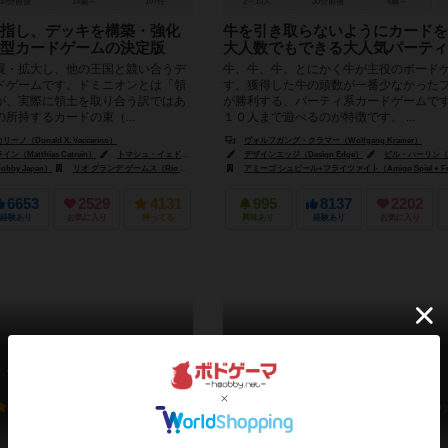
30分前後
14歳～
107件
2～10人
30分前後
8歳～
指し、デッキを構築・強化
牛を引き取らないようにカードを
型カードゲームの決定版
大人数でもできる大人気パーティ
展・拡大し、他の王国と競い合うデ
牛、牛、牛。とにかく牛が主役のボード
ドゲームです。ドミニオンとは「領
す。獲得した牛の頭数が一番少なかった
が、実際に領土を取り合う訳ではあ
が勝利する、パーティ系カードゲームで
所持するカードの束（...
１０人まで遊べるのが特徴です。 ...
（Donald X. Vaccarino）
ヴォルフガング・クラマー（Wolfgang Kramer）
Matthias Catrein）
トマシュ・イェドゥルスツェク（Tomasz Jedruszek）
デザインエッジ（Design Edge）
ジュリアン・デルヴァル（Julien 
ビル・ハーリン（Bil
by Japan）
リオ グランデ ゲームス（Rio Grande Games）
アミーゴ シュピール+フライツァイト（Amigo Spiel + Freiz
ハンス イム グリュック出版（Hans im Glück Verla
6653
2529
4131
995
8137
2202
経験あり
お気に入り
持ってる
興味あり
経験あり
お気に入り
モダンアート
世界の七不思議
Modern Art
7 Wonders
7.5
6.9