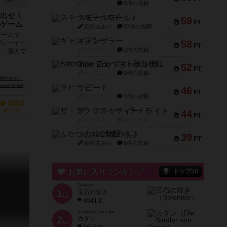
114件
紹介文なし
1件の投稿
出せ！
スモールワールド
59
PT
ゲーム
紹介文あり
13件の投稿
ゲームで
ギャンブラー
58
プレーヤー
PT
紹介文なし
2件の投稿
す。最大で
Bitter End ブタペスト救出作戦
52
PT
紹介文なし
1件の投稿
Delval）
l Herrin）
ガティス・スルカ（Gatis Sluka）
eit GmbH）
gs-GmbH）
999ゲームズ（999 Games）
アルビ（Albi）
ラピード
46
PT
紹介文なし
1件の投稿
6653
ザ・フラッフィー・ライト
持ってる
44
PT
紹介文なし
0件の投稿
ふたつの城の物語
39
PT
紹介文あり
6件の投稿
お気に入りランキング
トップ50
Splendor
1
宝石の煌き
位
4041名
Die Siedler von Catan
2
カタン
位