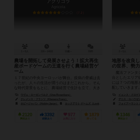
アグリコラ
Agricola
7.2
1～5人
120～140分
12歳～
53件
2～5人
農場を開拓して発展させよう！拡大再生
地形を改良し
産ボードゲームの王道を行く農場経営ゲ
の世界、勢力
ーム
魔法ファンタジ
台としたエリア
１７世紀の中央ヨーロッパが舞台。疫病の脅威は去
には７つの地形
ったが、人々の生活が潤うのはまだこれから。そん
配していきます。
な時代背景をもとに、農場経営で生計を立て、大き
く発展させていくボードゲームです。 ...
ウヴェ・ローゼンベルク（Uwe Rosenberg）
イェンス・ドロゲミュー
クレメンス・フランツ（Klemens Franz）
デニス・ロハウゼン（D
ホビージャパン（Hobby Japan）
ルックアウト ゲームズ（Lookout Games）
フォイアーラント シュピ
ブレインゲームズ（B
2120
3392
977
1879
1346
興味あり
経験あり
お気に入り
持ってる
興味あり