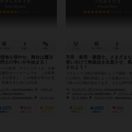
テラミスティカ
プエルトリコ
Terra Mystica
Puerto Rico
7.4
7.1
60～150分
12歳～
44件
2～5人
90～150分
12歳～
領地を増やせ。舞台は魔法
市長・船長・建築士。さまざまな
同士の争いが今始まる！
使い分けて特産品を生産させ、島
させよう！
ーの世界「テラミスティカ」を舞
征服型ボードゲームです。この世界
プエルトリコ島が諸外国によって開拓・
と川が存在し、この地形を勢力が支
いた時代。開拓者達によって征服された
征服するためには住居...
コ島への入植が始まります。そんな時代
に、島の発展や貿易を行って財産や名声...
ラー（Jens Drögemüller）
ヘルゲ・オシュテルターグ（Helge Ostertag）
アンドレアス・ザイファルト（Andreas Seyfarth）
ennis Lohausen）
ハラルド・リースケ（Harald Lieske）
フランツ・フォーヴィンケル（F
ーレ（Feuerland Spiele）
rain Games）
バード・セントラム・ギア（Bard Centrum Gier）
アレア（Alea）
ラベンスバーガー（Ravensburger Spielev
クラニオ・クリエーションズ（Cran
1872
614
1088
1123
2052
566
経験あり
お気に入り
持ってる
興味あり
経験あり
お気に入り