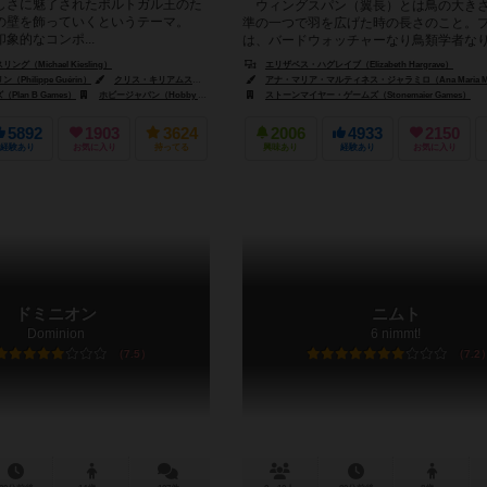
しさに魅了されたポルトガル王のた
ウィングスパン（翼長）とは鳥の大き
の壁を飾っていくというテーマ。
準の一つで羽を広げた時の長さのこと。
象的なコンポ...
は、バードウォッチャーなり鳥類学者な
な野鳥愛好家になって、自分だけのバー...
（Michael Kiesling）
エリザベス・ハグレイブ（Elizabeth Hargrave）
hilippe Guérin）
クリス・キリアムス（Chris Quilliams）
アナ・マリア・マルティネス・ジャラミロ（Ana Maria Martinez J
lan B Games）
ホビージャパン（Hobby Japan）
ズヴェズダ（Zvezda）
ストーンマイヤー・ゲームズ（Stonemaier Games）
5892
1903
3624
2006
4933
2150
経験あり
お気に入り
持ってる
興味あり
経験あり
お気に入り
ドミニオン
ニムト
Dominion
6 nimmt!
7.5
7.2