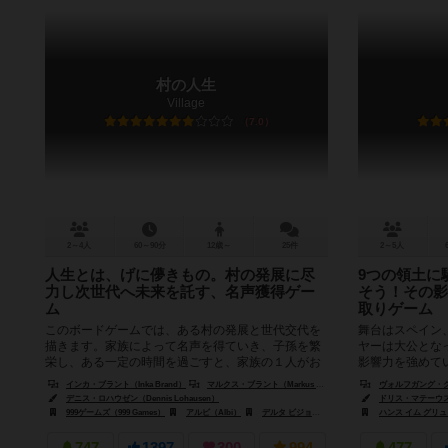
村の人生
Village
7.0
2～4人
60～90分
12歳～
25件
2～5人
人生とは、げに儚きもの。村の発展に尽
9つの領土に
力し次世代へ未来を託す、名声獲得ゲー
そう！その影
ム
取りゲーム
このボードゲームでは、ある村の発展と世代交代を
舞台はスペイン
描きます。家族によって名声を得ていき、子孫を繁
ヤーは大公とな
栄し、ある一定の時間を過ごすと、家族の１人がお
影響力を強めて
墓に埋葬されます。村の功労者として埋...
は点数が記載されて
インカ・ブラント（Inka Brand）
マルクス・ブラント（Markus Brand）
ヴォルフガング・クラマ
デニス・ロハウゼン（Dennis Lohausen）
ドリス・マテーウス（D
999ゲームズ（999 Games）
アルビ（Albi）
デルタ ビジョン パブリッシング（Delta Vision Publishing）
ハンス イム グリュック