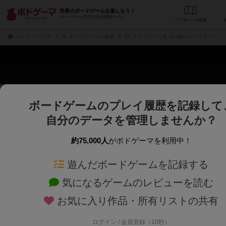
世界のボードゲームを楽しもう！
ボードゲーム専門の総合情報サイト
データベース
検
ボドゲーマTOP
ボードゲームの検索
ドイツゲーム賞 101個のボードゲーム
ボードゲームのプレイ履歴を記録して
さくさく表示
じっくり表示
自分のデータを管理しませんか？
商品名、商品説明文、デザイナー名、テーマ名、メカニクス名を対象にフリー
ゲームデザイナー名を指定して
フリーワード
ゲームデザイナー
約75,000人
がボドゲーマを利用中！
遊んだボードゲームを記録する
対象年齢を指定します。
世界観や登場人
対象年齢
テーマ/フレー
気になるゲームのレビューを読む
お気に入り作品・所有リストの共有
ログイン / 会員登録（10秒）