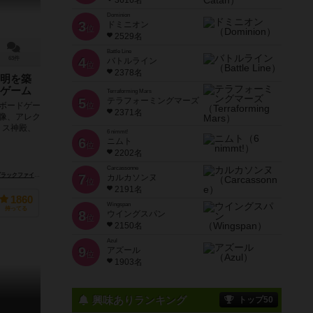
3616名
Dominion
3
ドミニオン
位
2529名
Battle Line
63件
4
バトルライン
位
2378名
明を築
ゲーム
Terraforming Mars
5
テラフォーミングマーズ
ボードゲー
位
2371名
像、アレク
ミス神殿、
6 nimmt!
6
ニムト
位
2202名
Carcassonne
テイメント（ADC Blackfire Entertainment）
アスモデ（Asmodee）
7
カルカソンヌ
位
2191名
1860
Wingspan
持ってる
8
ウイングスパン
位
2150名
Azul
9
アズール
位
1903名
興味ありランキング
トップ50