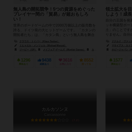
3～4人
40～60分
10歳～
196件
2～4人
無人島の開拓競争！5つの資源をめぐった
領土拡大を目
プレイヤー間の「貿易」が超おもしろ
しよう！成長
い！
自分の王国を発
ッキ構築型ボー
世界のボードゲームの中で2000万個以上の販売数を
土」のことです
誇る、ドイツ発の大ヒットゲームです。 「カタンの
りません。自分の
開拓者たち」は、「カタン島」という無人島を舞台
に、3～4名のプレイヤー...
クラウス・トイバー（Klaus Teuber）
ドナルド・ヴァッカリーノ
ミヒャエル・メンツェル（Michael Menzel）
マサイアス・カトライン（
ジーピー（GP）
メイフェア ゲームズ（Mayfair Games）
カプコン（Capcom）
ホビージャパン（Hob
1296
9438
3616
8552
1577
興味あり
経験あり
お気に入り
持ってる
興味あり
カルカソンヌ
Carcassonne
7.2