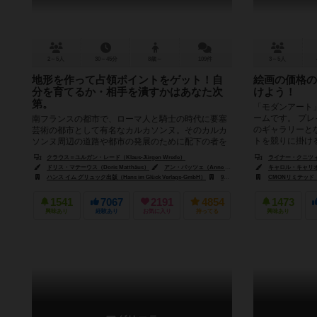
2～5人
30～45分
8歳～
109件
3～5人
地形を作って占領ポイントをゲット！自
絵画の価格の
分を育てるか・相手を潰すかはあなた次
けよう！
第。
「モダンアート
ームです。 プ
南フランスの都市で、ローマ人と騎士の時代に要塞
のギャラリーと
芸術の都市として有名なカルカソンヌ。そのカルカ
トを競りに掛ける
ソンヌ周辺の道路や都市の発展のために配下の者を
送りこみ、得点を稼ぐというテーマのタ...
クラウス＝ユルガン・レード（Klaus-Jürgen Wrede）
ライナー・クニツィア（
ドリス・マテーウス（Doris Matthäus）
アン・パッツェ（Anne Pätzke）
クリス・キリアムス（Chr
キャロル・キャリオン（
ハンス イム グリュック出版（Hans im Glück Verlags-GmbH）
999ゲームズ（999 Games）
CMONリミテッド（C
アル
1541
7067
2191
4854
1473
興味あり
経験あり
お気に入り
持ってる
興味あり