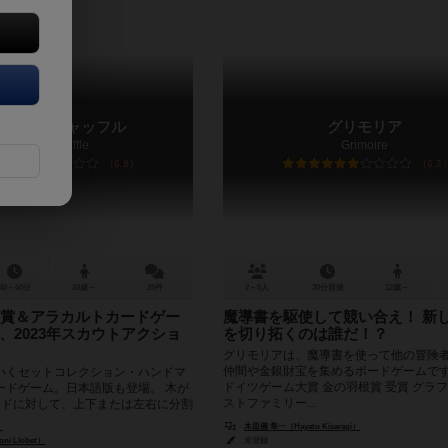
ォレストシャッフル
グリモリア
Forest Shuffle
Grimoire
6.8
6.2
40～60分
10歳～
25件
2～5人
30分前後
12歳～
賞＆アラカルトカードゲー
魔導書を駆使して競い合え！ 新
、2023年スカウトアクショ
を切り拓くのは誰だ！？
グリモリアは、魔導書を使って他の冒険
仲間や金銀財宝を集めるボードゲームです。
いくセットコレクション・ハンドマ
ドイツゲーム大賞 金の羽根賞 受賞 グラフ
ードゲーム。日本語版も登場。 木が
ストファミリー...
ードに対して、上下または左右に分割
ドを差し込...
）
木皿儀 隼一（Hayato Kisaragi）
 Llobet）
未登録