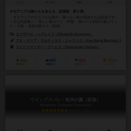
1～5人
40～70分
10歳～
19件
オセアニアの鳥たちを加える、拡張版・第２弾。
オセアニアのカラフルな鳥や、飛べない鳥が追加される拡張です。
＜主な内容物＞ ・新しい鳥カード：95枚 ・新ルール対応の個人マッ
ト：５枚 ・追加の卵コマ（新色）...
エリザベス・ハグレイブ（Elizabeth Hargrave）
アナ・マリア・マルティネス・ジャラミロ（Ana Maria Martinez Jaramil
ストーンマイヤー・ゲームズ（Stonemaier Games）
999ゲームズ（
354
997
424
1524
興味あり
経験あり
お気に入り
持ってる
ウイングスパン：欧州の翼（拡張）
Wingspan: European Expansion
7.2