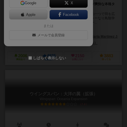
Google
X
鳥好きナチュラリストにもオススメ！ 終盤のコンボが爽快な本格タ
ブロービルディング
ウィングスパン（翼長）とは鳥の大きさを表す基準の一つで羽を広
Apple
Facebook
げた時の長さのこと。プレーヤーは、バードウォッチャーなり鳥類学
者なり、熱狂的な野鳥愛好家になって、自分だけのバー...
または
エリザベス・ハグレイブ（Elizabeth Hargrave）
メールで会員登録
アナ・マリア・マルティネス・ジャラミロ（Ana Maria Martinez Jaramil
ストーンマイヤー・ゲームズ（Stonemaier Games）
2006
4935
2150
3883
しばらく表示しない
興味あり
経験あり
お気に入り
持ってる
ウイングスパン：大洋の翼（拡張）
Wingspan: Oceania Expansion
7.6