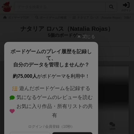
ログイン
ボドゲーマTOP
ボードゲームの検索
ナタリア ロハス（Natalia Rojas） 5
ナタリア ロハス（Natalia Rojas）
5個のボードゲーム
閉じる
ボードゲームのプレイ履歴を記録し
検索メニュー
て、
自分のデータを管理しませんか？
約75,000人
がボドゲーマを利用中！
遊んだボードゲームを記録する
ウイングスパン
気になるゲームのレビューを読む
Wingspan
7.5
お気に入り作品・所有リストの共
有
ログイン / 会員登録（10秒）
1～5人
40～70分
10歳～
125件