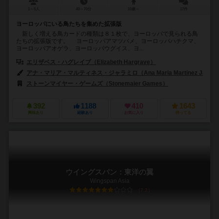
1～5人
40～70分
10歳～
17件
ヨーロッパにいる鳥たちを集めた拡張版
新しく増える鳥カードの種類は８１枚で、ヨーロッパで見られる鳥
たちの拡張版です。 ヨーロッパアマツバメ、ヨーロッパハチクマ、
ヨーロッパアオゲラ、ヨーロッパウグイス、ヨ...
エリザベス・ハグレイブ（Elizabeth Hargrave）
アナ・マリア・マルティネス・ジャラミロ（Ana Maria Martinez Jaramil
ストーンマイヤー・ゲームズ（Stonemaier Games）
392
1188
410
1643
興味あり
経験あり
お気に入り
持ってる
ウイングスパン：東洋の翼
Wingspan Asia
7.2