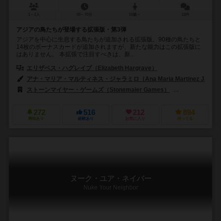
1～2人
40～70分
10歳～
13件
アジアの鳥たちが登場する拡張版・第3弾
アジアを中心に生息する鳥たちが追加される拡張版。90種の鳥たちと
14枚のボーナスカードが追加されますが、新たな能力はこの拡張版に
はありません。 本拡張で注目すべきは、新...
エリザベス・ハグレイブ（Elizabeth Hargrave）
アナ・マリア・マルティネス・ジャラミロ（Ana Maria Martinez Jaramil
ストーンマイヤー・ゲームズ（Stonemaier Games）
999ゲームズ（
272
516
212
894
興味あり
経験あり
お気に入り
持ってる
ヌーク・ユア・ネイバー
Nuke Your Neighbor