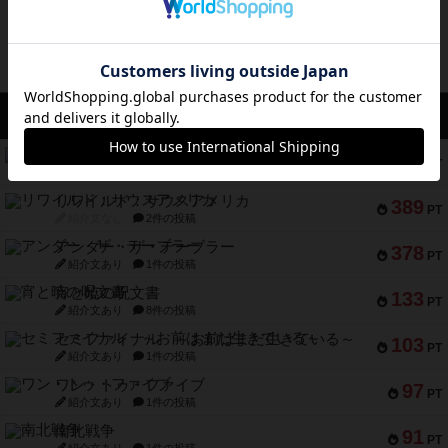
アクセス数 急上昇中
無限まちがいさがし
574
PT
紹介文あり
2件の投稿
リワイルド：サウスアメリカ
389
PT
紹介文なし
2件の投稿
アンダー・ザ・テーブラー
378
PT
紹介文あり
1件の投稿
宵と暁の呪文書
133
PT
紹介文あり
8件の投稿
セミファイナル ～お前はまだ生きている～
103
PT
紹介文あり
1件の投稿
ワン・トゥ・ファイブ
97
PT
紹介文あり
1件の投稿
南北戦争
91
PT