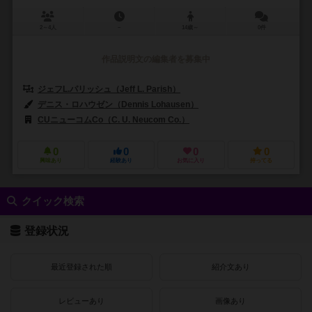
2～4人
－
14歳～
0件
作品説明文の編集者を募集中
ジェフL.パリッシュ（Jeff L. Parish）
グレース・ホールディングハウス（G
デニス・ロハウゼン（Dennis Lohausen）
ナタリア・ロハス（Natali
CUニューコムCo（C. U. Neucom Co.）
ADCブラックファイア・エンターテ
0
0
0
0
興味あり
経験あり
お気に入り
持ってる
クイック検索
登録状況
最近登録された順
紹介文あり
レビューあり
画像あり