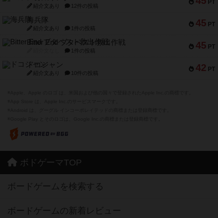
45
PT
紹介文あり
12件の投稿
海兵隊
45
PT
紹介文あり
1件の投稿
Bitter End ブタペスト救出作戦
45
PT
紹介文なし
1件の投稿
ドコジャン
42
PT
紹介文あり
10件の投稿
※Apple、Apple のロゴ は、米国および他の国々で登録されたApple Inc.の商標です。
※App Store は、Apple Inc.のサービスマークです。
※Android は、グーグル インコーポレイテッドの商標または登録商標です。
※Google Play とそのロゴは、Google Inc.の商標または登録商標です。
ボドゲーマTOP
ボードゲームを検索する
ボードゲームの新着レビュー