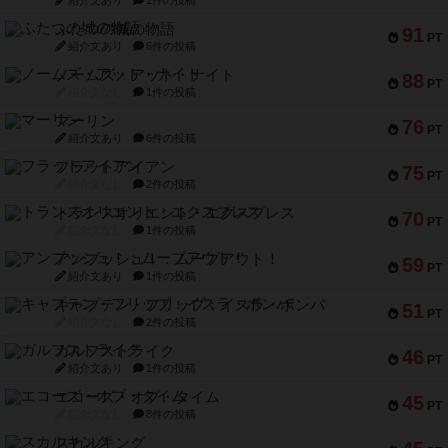
紹介文あり
1件の投稿
ふたつの城の物語
91
PT
紹介文あり
6件の投稿
ノームズ・アット・ナイト
88
PT
紹介文なし
1件の投稿
マーリン
76
PT
紹介文あり
6件の投稿
フラットアイアン
75
PT
紹介文なし
2件の投稿
トランスオリエント・エクスプレス
70
PT
紹介文なし
1件の投稿
アンブッシュ！：ムーブアウト！
59
PT
紹介文あり
1件の投稿
キャプテン・フリップ：イスラ・ボンバ
51
PT
紹介文なし
2件の投稿
ガルフストライク
46
PT
紹介文あり
1件の投稿
エコーズ・オブ・タイム
45
PT
紹介文なし
8件の投稿
スカルキング