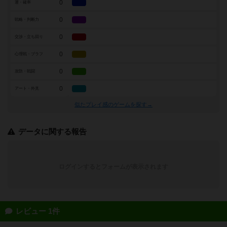
0
運・確率
0
戦略・判断力
0
交渉・立ち回り
0
心理戦・ブラフ
0
攻防・戦闘
0
アート・外見
似たプレイ感のゲームを探す→
データに関する報告
ログインするとフォームが表示されます
レビュー 1件