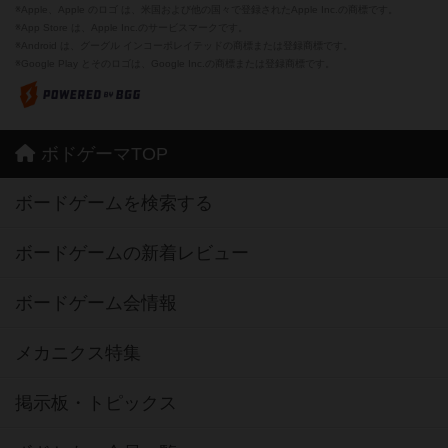
※Apple、Apple のロゴ は、米国および他の国々で登録されたApple Inc.の商標です。
※App Store は、Apple Inc.のサービスマークです。
※Android は、グーグル インコーポレイテッドの商標または登録商標です。
※Google Play とそのロゴは、Google Inc.の商標または登録商標です。
ボドゲーマTOP
ボードゲームを検索する
ボードゲームの新着レビュー
ボードゲーム会情報
メカニクス特集
掲示板・トピックス