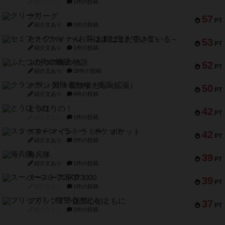
紹介文なし
1件の投稿
クリーグ
57
PT
紹介文あり
1件の投稿
セミファイナル ～お前はまだ生きている～
53
PT
紹介文あり
1件の投稿
ふたつの街の物語
52
PT
紹介文あり
18件の投稿
クランク! ：冒険者たち（拡張）
50
PT
紹介文あり
4件の投稿
とうほうの！
42
PT
紹介文なし
1件の投稿
スターマイン・ラミー ポケット
42
PT
紹介文あり
2件の投稿
海兵隊
39
PT
紹介文あり
1件の投稿
スーパーストア3000
39
PT
紹介文なし
1件の投稿
フリップ７：復讐心とともに
37
PT
紹介文なし
2件の投稿