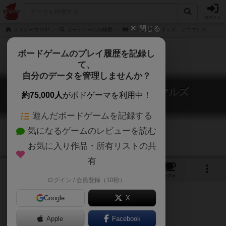
ログイン
閉じる
ボドゲーマTOP
ボードゲームの検索
コンセプト・キッズ：アニマルズ
ボードゲームのプレイ履歴を記録し
て、
自分のデータを管理しませんか？
コンセプト・キッズ：アニマルズ
約75,000人
がボドゲーマを利用中！
Concept Kids: Animals
遊んだボードゲームを記録する
気になるゲームのレビューを読む
お気に入り作品・所有リストの共
有
1
1
2
トップ
画像
動画
レビュー
カフェ
ログイン / 会員登録（10秒）
Google
X
ドイツゲーム大賞 キッズ賞2019
Apple
Facebook