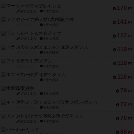
マーケットフレッシュ
170
PT
紹介文あり
1件の投稿
ファイアー・ブルズ / 火牛陣
141
PT
紹介文なし
1件の投稿
ワン・トゥ・ファイブ
122
PT
紹介文あり
1件の投稿
トランスオリエント・エクスプレス
119
PT
紹介文なし
1件の投稿
フラットアイアン
118
PT
紹介文なし
2件の投稿
エコーズ・オブ・タイム
118
PT
紹介文なし
8件の投稿
南北戦争
79
PT
紹介文あり
1件の投稿
キャプテン・フリップ：イスラ・ボンバ
72
PT
紹介文なし
2件の投稿
メメントオンラインタクティクス
70
PT
紹介文あり
4件の投稿
パーミッド
68
PT