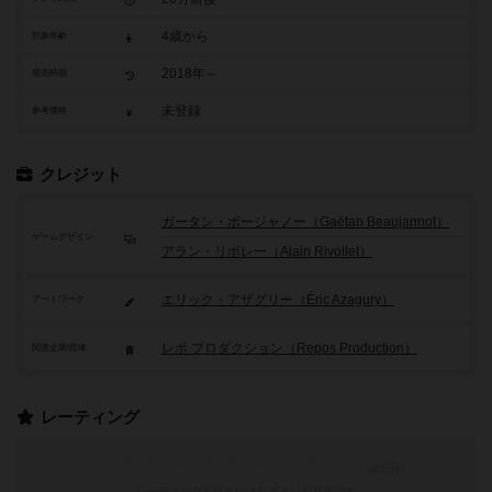
4歳から
対象年齢
2018年～
発売時期
未登録
参考価格
クレジット
ガータン・ボージャノー（Gaëtan Beaujannot）
ゲームデザイン
アラン・リボレー（Alain Rivollet）
エリック・アザグリー（Éric Azagury）
アートワーク
レポ プロダクション（Repos Production）
関連企業/団体
レーティング
レーティングを行うには
ログイン
が必要です