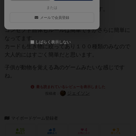
または
協力して動物を当てる推理系ゲームです。
メールで会員登録
コンセプトのキッズ版です。
コンセプト自体もルールは簡単ですがさらに簡単に
なってます。
しばらく表示しない
カードも生き物に絞ってあり１００種類のみなので
大人的にはすごく簡単だと思います。
子供が動物を覚える為のゲームみたいな感じです
ね。
最も読まれているレビューを表示しました
ジェイソン
投稿者：
マイボードゲーム登録者
15
8
4
3
興味あり
経験あり
お気に入り
持ってる