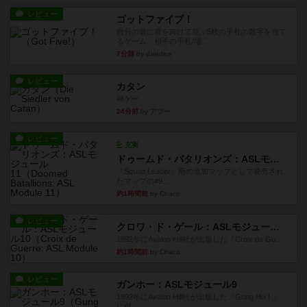
レビュー
ゴットファイブ！
自分の前に背を向けて並ぶ5枚の手札の数字を当て
るゲーム。相手の手札/場...
7分前
by daisdice
レビュー
カタン
神ゲー
24分前
by アプー
レビュー
充実
ドゥームド・バタリオンズ：ASLモジュール11
『Squad Leader』用の追加マップとして発売され
たマップの#9...
約1時間前
by Chaco
レビュー
クロワ・ド・ゲール：ASLモジュール10
1992年にAvalon Hill社が出版した『Croix de Gu...
約1時間前
by Chaco
レビュー
ガンホー：ASLモジュール9
1992年にAvalon Hill社が出版した『Gung Ho！』
に付...