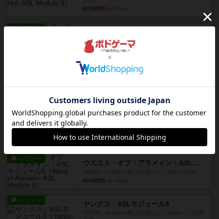
約1時間前
by Chaco
レビュー
コード・オブ・ブシドー：ASLモジュール8
1991年にAvalon Hill社が出版した『Code of Bus...
約2時間前
by Chaco
レビュー
ザ・ラスト・フラー：ASLモジュール6
『Squad Leader』用の追加マップとして発売され
たマップ#11...
約2時間前
by Chaco
レビュー
ホロウレギオンズ：ASLモジュール7
1989年にAvalon Hill社が出版した『Hollow Legi...
約2時間前
by Chaco
レビュー
ウエスト・オブ・アラメイン：ASLモジュール5
1988年にAvalon Hill社が出版した『West of Ala...
約2時間前
by Chaco
レビュー
ヤンクス：ASLモジュール3
1987年にAvalon Hill社が出版した『Yanks』に付属