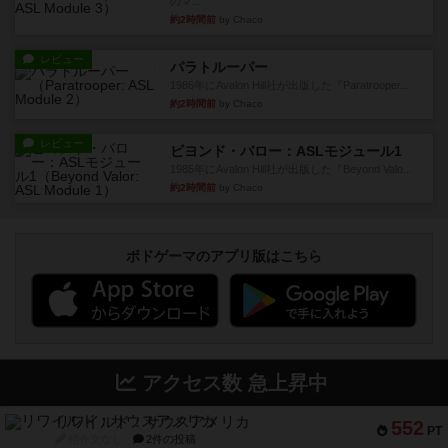
のマ...
約2時間前
by Chaco
レビュー
パラトルーパー
1986年にAvalon Hill社が出版した『Paratrooper...
約2時間前
by Chaco
レビュー
ビヨンド・バロー：ASLモジュール1
1985年にAvalon Hill社が出版した『Beyond Valo...
約2時間前
by Chaco
ボドゲーマのアプリ版はこちら
アクセス数 急上昇中
リワイルド：サウスアメリカ
552
PT
紹介文なし
2件の投稿