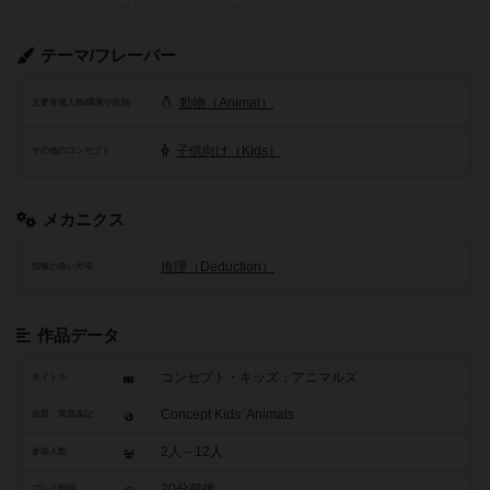
テーマ/フレーバー
動物（Animal）
主要登場人物/職業や生物
子供向け（Kids）
その他のコンセプト
メカニクス
推理（Deduction）
情報の扱い方等
作品データ
コンセプト・キッズ：アニマルズ
タイトル
Concept Kids: Animals
原題・英題表記
2人～12人
参加人数
20分前後
プレイ時間