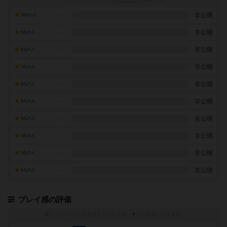
-
非公開
10点の人
-
非公開
9点の人
-
非公開
8点の人
-
非公開
7点の人
-
非公開
6点の人
-
非公開
5点の人
-
非公開
4点の人
-
非公開
3点の人
-
非公開
2点の人
-
非公開
1点の人
プレイ感の評価
トグルスイッチを押すとプレイ感（
※
）の投票ができます