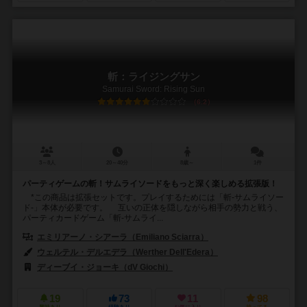
斬：ライジングサン
Samurai Sword: Rising Sun
6.2
3～8人
20～40分
8歳～
1件
パーティゲームの斬！サムライソードをもっと深く楽しめる拡張版！
*この商品は拡張セットです。プレイするためには「斬-サムライソー
ド-」本体が必要です。 互いの正体を隠しながら相手の勢力と戦う、
パーティカードゲーム「斬-サムライ...
エミリアーノ・シアーラ（Emiliano Sciarra）
ウェルテル・デルエデラ（Werther Dell'Edera）
ディーブイ・ジョーキ（dV Giochi）
アバッカスシュピール（ABACU
19
73
11
98