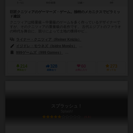
3～5人
90分前後
12歳～
8件
巨匠クニツィアのゲーマーズ・ゲーム。独特のメカニクスでピラミッ
ド建設
クニツィアは軽量級～中量級のゲームを多く作っているデザイナーで
すが、そのクニツィアの重量級の名作です。 古代エジプトのファラオ
の時代を舞台に、競りによって土地の獲得やピ...
ライナー・クニツィア（Reiner Knizia）
イジドレ・モウネズ（Isidre Monés）
フランツ・フォーヴィンケル（Fra
999ゲームズ（999 Games）
ディーブイ・ジョーキ（dV Giochi）
214
328
60
273
興味あり
経験あり
お気に入り
持ってる
スプラッシュ！
Splash!
5.8