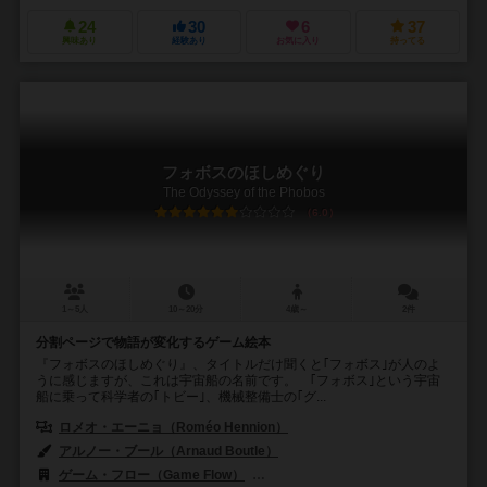
24
30
6
37
興味あり
経験あり
お気に入り
持ってる
フォボスのほしめぐり
The Odyssey of the Phobos
6.0
1～5人
10～20分
4歳～
2件
分割ページで物語が変化するゲーム絵本
『フォボスのほしめぐり』、タイトルだけ聞くと｢フォボス｣が人のよ
うに感じますが、これは宇宙船の名前です。 ｢フォボス｣という宇宙
船に乗って科学者の｢トビー｣、機械整備士の｢グ...
ロメオ・エーニョ（Roméo Hennion）
アルノー・ブール（Arnaud Boutle）
ゲーム・フロー（Game Flow）
ディーブイ・ジョーキ（dV Giochi