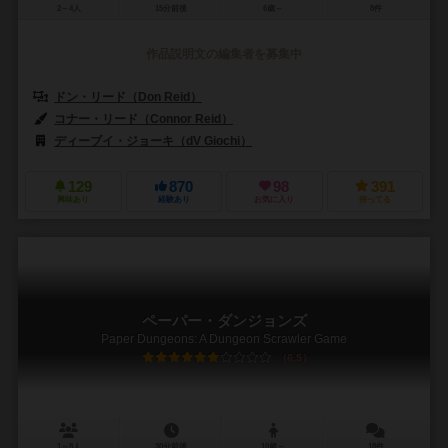
2～4人
15分前後
6歳～
8件
作品説明文の編集者を募集中
ドン・リード（Don Reid）
コナー・リード（Connor Reid）
ディーブイ・ジョーキ（dV Giochi）
ゲームファクトリー（GAME F
129
870
98
391
興味あり
経験あり
お気に入り
持ってる
ペーパー・ダンジョンズ
Paper Dungeons: A Dungeon Scrawler Game
6.5
1～8人
30分前後
10歳～
18件