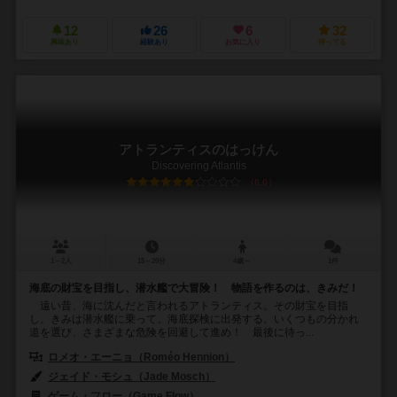
12
26
6
32
興味あり
経験あり
お気に入り
持ってる
アトランティスのはっけん
Discovering Atlantis
6.0
1～2人
15～20分
4歳～
1件
海底の財宝を目指し、潜水艦で大冒険！ 物語を作るのは、きみだ！
遠い昔、海に沈んだと言われるアトランティス。その財宝を目指
し、きみは潜水艦に乗って、海底探検に出発する。いくつもの分かれ
道を選び、さまざまな危険を回避して進め！ 最後に待っ...
ロメオ・エーニョ（Roméo Hennion）
ジェイド・モシュ（Jade Mosch）
ゲーム・フロー（Game Flow）
ディーブイ・ジョーキ（dV Giochi