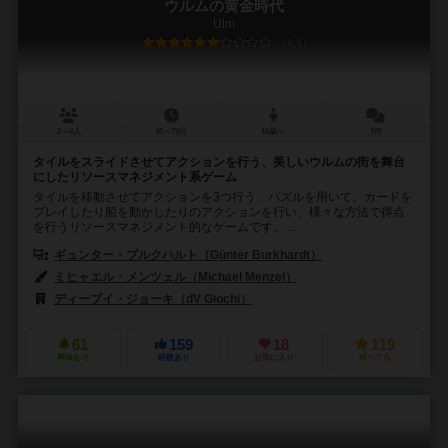
ウルムの黄金時代
Ulm
6.1
2～4人
45～75分
10歳～
7件
タイルをスライドさせてアクションを行う、美しいウルムの街を舞台
にしたリソースマネジメント系ゲーム
タイルを移動させてアクションを3つ行う、パズルを用いて、カードを
プレイしたり船を動かしたりのアクションを行い、様々な方法で得点
を行うリソースマネジメント的なゲームです。 ...
ギュンター・ブルクハルト（Günter Burkhardt）
ミヒャエル・メンツェル（Michael Menzel）
ディーブイ・ジョーキ（dV Giochi）
フッフ アンド フレンズ（Huch! &
61
159
18
119
興味あり
経験あり
お気に入り
持ってる