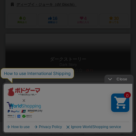
ディーブイ・ジョーキ（dV Giochi）
アバッカスシュピール（ABACU
0
16
4
30
興味あり
経験あり
お気に入り
持ってる
ダークストーリー
Dark Story
5.7
1～6人
60～90分
12歳～
1件
作品説明文の編集者を募集中
アレクサンダー・ペシュコフ（Alexander Peshkov）
エカテリナ・プラ
ナジェジダ・ミハイロワ（Nadezhda Mikhailova）