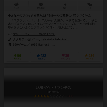
2～6人
15分前後
6歳～
9件
小さな木のブロックを積み上げるルールの簡単なバランスゲーム
「スプラッシュ！」は、2人から6人用の、家族でも遊べる、小さな
木のブロックを積み上げるバランスゲームです。プレイヤーは順番に
塔を崩さないようにブロックを1個ずつ積み上げてい...
マリー・フォート（Marie Fort）
ウィルフリード・フォート（Wilfried
ナタリア・ゼレニーナ（Natalia Zelenina）
999ゲームズ（999 Games）
ブレインゲームズ（Brain Games）
56
422
39
236
興味あり
経験あり
お気に入り
持ってる
絶滅ダウト / マンモス
MammuZ
5.9