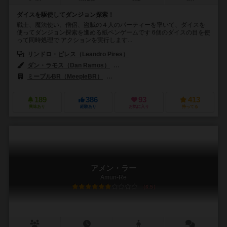
ダイスを駆使してダンジョン探索！
戦士、魔法使い、僧侶、盗賊の４人のパーティーを率いて、ダイスを
使ってダンジョン探索を進める紙ペンゲームです 6個のダイスの目を使
って同時処理で アクションを実行します...
リンドロ・ピレス（Leandro Pires）
ダン・ラモス（Dan Ramos）
ダニエル・ロッキ（Daniel Rocchi）
ミープルBR（MeepleBR）
アレイ・キャット・ゲームズ（Alley Cat
189
386
93
413
興味あり
経験あり
お気に入り
持ってる
アメン・ラー
Amun-Re
6.5