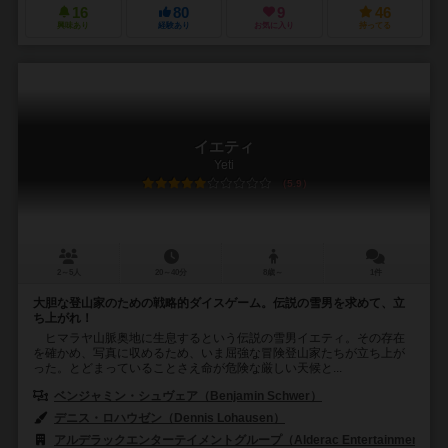
16
80
9
46
興味あり
経験あり
お気に入り
持ってる
イエティ
Yeti
5.9
2～5人
20～40分
8歳～
1件
大胆な登山家のための戦略的ダイスゲーム。伝説の雪男を求めて、立
ち上がれ！
ヒマラヤ山脈奥地に生息するという伝説の雪男イエティ。その存在
を確かめ、写真に収めるため、いま屈強な冒険登山家たちが立ち上が
った。とどまっていることさえ命が危険な厳しい天候と...
ベンジャミン・シュヴェア（Benjamin Schwer）
デニス・ロハウゼン（Dennis Lohausen）
アルデラックエンターテイメントグループ（Alderac Entertainment Gro