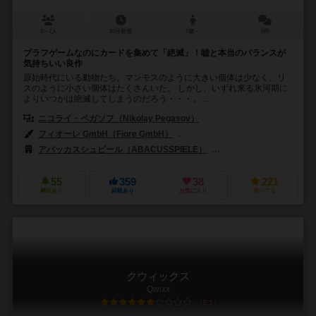
3～7人
20分前後
7歳～
8件
ブラフゲームなのにカードを集めて「絶滅」！嘘と本当のバランスが
気持ちいい良作
原始時代にいる動物たち。マンモスのように大きい個体は少なく、リ
スのように小さい個体はたくさんいた。 しかし、いずれ来る氷河期に
よりいつかは絶滅してしまうのだろう・・・。 ...
ニコライ・ペガソフ（Nikolay Pegasov）
フィオーレ GmbH（Fiore GmbH）
イリヤ・コマロフ（Ilya Komar
アバッカスシュピール（ABACUSSPIELE）
キューブファクトリー オブ 
55
359
38
221
興味あり
経験あり
お気に入り
持ってる
クウィックス
Qwixx
6.1