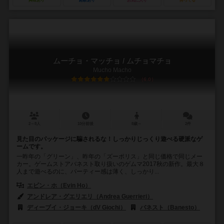
興味あり
経験あり
お気に入り
持ってる
ムーチョ・マッチョ / ムチョマチョ
Mucho Macho
6.0
2～8人
10分前後
8歳～
2件
見た目のパッケージに騙されるな！しっかりじっくり遊べる硬派なゲ
ームです。
一昨年の「グリーン」、昨年の「ズーポリス」と同じ価格で同じメー
カー。ゲームストアバネスト取り扱いのゲムマ2017秋の新作。最大８
人まで遊べるのに、パーティー感は薄く、しっかり...
エビン・ホ（Evin Ho）
アンドレア・グエリエリ（Andrea Guerrieri）
ディーブイ・ジョーキ（dV Giochi）
バネスト（Banesto）