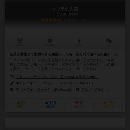
タブラの人狼
Lupus in Tabula
5.8
8～24人
20～40分
8歳～
4件
全員が最後まで参加できる幽霊ルールも！みんなで遊べる人狼ゲーム
タブラの名で知られる人里離れた村が人狼に取りつかれた。毎夜、
村人の誰かが人狼へと姿を変え、純朴な村人たちを殺害し、己の餓え
を満たしていく。生き残った村人たちは、昼になるたび...
ドメニコ・ディジョルジオ（Domenico Di Giorgio）
ギアンパオロ・デロッシー（Gianpaolo Derossi）
ディーブイ・ジョーキ（dV Giochi）
アルビ（Albi）
エッジ エン
23
123
17
158
興味あり
経験あり
お気に入り
持ってる