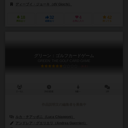
ディーブイ・ジョーキ（dV Giochi）
エッジ エンターテインメント（Edge
18
32
4
42
興味あり
経験あり
お気に入り
持ってる
グリーン：ゴルフカードゲーム
GREEN: THE GOLF CARD GAME
6.0
2～4人
20分前後
8歳～
1件
作品説明文の編集者を募集中
ルカ・チアッポニ（Luca Chiapponi）
アンドレア・グエリエリ（Andrea Guerrieri）