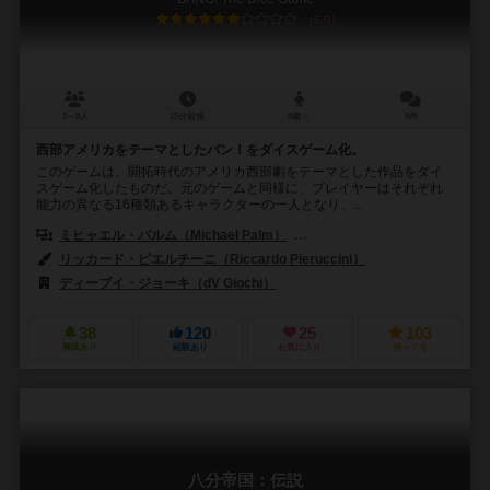
6.0
3～8人
15分前後
8歳～
9件
西部アメリカをテーマとしたバン！をダイスゲーム化。
このゲームは、開拓時代のアメリカ西部劇をテーマとした作品をダイ
スゲーム化したものだ。元のゲームと同様に、プレイヤーはそれぞれ
能力の異なる16種類あるキャラクターの一人となり、...
ミヒャエル・パルム（Michael Palm）
ルカス・ツァッハ（Lukas Z
リッカード・ピエルチーニ（Riccardo Pieruccini）
ディーブイ・ジョーキ（dV Giochi）
アバッカスシュピール（ABACU
38
120
25
103
興味あり
経験あり
お気に入り
持ってる
八分帝国：伝説