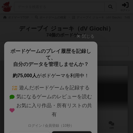
ログイン
ボドゲーマTOP
ボードゲームの検索
ディーブイ ジョーキ（dV Giochi） 74
ディーブイ ジョーキ（dV Giochi）
74個のボードゲーム
閉じる
ボードゲームのプレイ履歴を記録し
検索メニュー
て、
自分のデータを管理しませんか？
約75,000人
がボドゲーマを利用中！
遊んだボードゲームを記録する
アバブ＆ビロウ
気になるゲームのレビューを読む
ABOVE and BELOW
6.3
お気に入り作品・所有リストの共
有
ログイン / 会員登録（10秒）
2～4人
90分前後
13歳～
19件