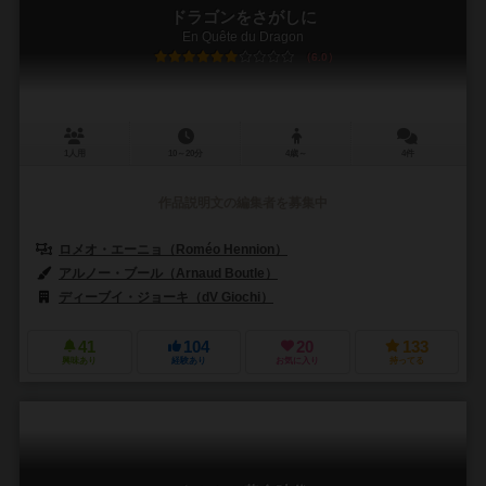
ドラゴンをさがしに
En Quête du Dragon
6.0
1人用
10～20分
4歳～
4件
作品説明文の編集者を募集中
ロメオ・エーニョ（Roméo Hennion）
アルノー・ブール（Arnaud Boutle）
ディーブイ・ジョーキ（dV Giochi）
ゲーム・フロー（Game Flow
41
104
20
133
興味あり
経験あり
お気に入り
持ってる