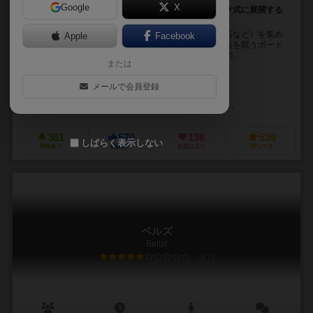
Google
X
地上と地下で繰り広げる、村の拡大競争。ゲームブック式に展開する
洞窟探検ストーリーが楽しい！
村人たちが地底を探検して、商品（魚、キノコ、鉱石など）を集め
Apple
Facebook
たり、村人を増やしたり、建物を建てたりしながら得点を競うボード
ゲーム。地底の探検はゲームブック風味。何が起こるの...
または
ライアン・ラウカット（Ryan Laukat）
メールで会員登録
ライアン・ラウカット（Ryan Laukat）
レッドレイヴンゲームズ（Red Raven Games）
ディーブイ・ジョーキ
361
570
136
539
しばらく表示しない
興味あり
経験あり
お気に入り
持ってる
ベルズ
Bellz!
5.7