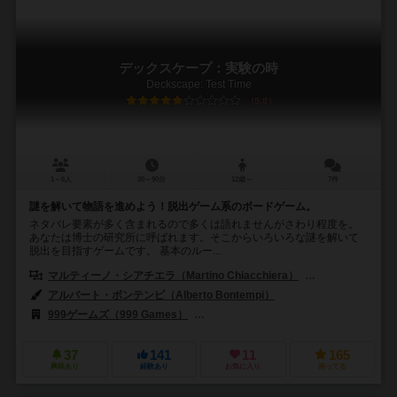
デックスケープ：実験の時
Deckscape: Test Time
5.8
1～6人
30～90分
12歳～
7件
謎を解いて物語を進めよう！脱出ゲーム系のボードゲーム。
ネタバレ要素が多く含まれるので多くは語れませんがさわり程度を。
あなたは博士の研究所に呼ばれます。そこからいろいろな謎を解いて
脱出を目指すゲームです。 基本のルー...
マルティーノ・シアチエラ（Martino Chiacchiera）
シルヴァーノ・ソレ
アルバート・ボンテンピ（Alberto Bontempi）
999ゲームズ（999 Games）
ディーブイ・ジョーキ（dV Giochi）
37
141
11
165
興味あり
経験あり
お気に入り
持ってる