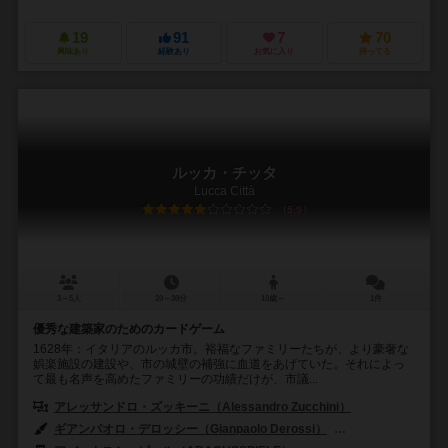
19
91
7
70
興味あり
経験あり
お気に入り
持ってる
ルッカ・チッタ
Lucca Città
5.9
3～5人
20～30分
10歳～
1件
優秀な建築家のためのカードゲーム
1628年：イタリアのルッカ市。裕福なファミリーたちが、より豪奢な
娯楽施設の建設や、市の城壁の補強に血道をあげていた。それによっ
て最も名声を高めたファミリーの功績だけが、市議...
アレッサンドロ・ズッキーニ（Alessandro Zucchini）
ギアンパオロ・デロッシー（Gianpaolo Derossi）
ヴァレリア・ルオンゴ