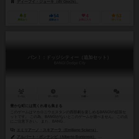
ディーブイ・ジョーキ（dV Giochi）
8
54
4
53
興味あり
経験あり
お気に入り
持ってる
バン！：ドッジシティー（追加セット）
BANG! Dodge City
3～8人
20～40分
10歳～
1件
豊かな町には荒くれ者も集まる
このゲームはマカロニウエスタンの西部劇を楽しめるBANG!の拡張セ
ットです。 この為、BANG!がないとこのゲームが遊べません。 この点
にご注意下さい。 また、BANG...
エミリアーノ・スキアーラ（Emiliano Sciarra）
アルバート・ボンテンピ（Alberto Bontempi）
ステファーノ・デ・ファジ