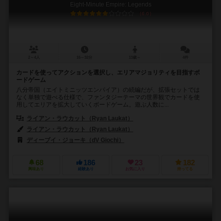
Eight-Minute Empire: Legends
6.0
2～4人
16～32分
13歳～
4件
カードを使ってアクションを選択し、エリアマジョリティを目指すボ
ードゲーム
八分帝国（エイトミニッツエンパイア）の続編だが、拡張セットでは
なく単独で遊べる仕様で、ファンタジーテーマの世界観でカードを使
用してエリアを拡大していくボードゲーム。遊ぶ人数に...
ライアン・ラウカット（Ryan Laukat）
ライアン・ラウカット（Ryan Laukat）
ディーブイ・ジョーキ（dV Giochi）
ホビーワールド（Hobby Worl
68
186
23
182
興味あり
経験あり
お気に入り
持ってる