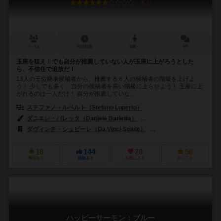
6.2
3～6人
30分前後
8歳～
4件
玉座を狙え！でも自分が推薦していない人が玉座に上がろうとした
ら、不信任で追放だ！
13人の王位継承候補者から、推薦する６人の候補者の階級を上げよ
う！ 少しでも多く、自分の候補者を高い階級に上らせよう！ 玉座に上
がれるのは一人だけ！ 自分が推薦していな...
ステファノ・ルペルト（Stefano Luperto）
ダニエレ・バレッタ（Daniele Barletta）
デイヴィッド・コチャード（Da
ダヴィンチ・シュピーレ（Da Vinci-Spiele）
ディーブイ・ジョーキ（dV
18
144
28
56
興味あり
経験あり
お気に入り
持ってる
ハッピーサーモン：ブルー