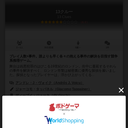
13クルー
13 Clues
6.0
2～6人
30分前後
8歳～
1件
プレイ人数×事件。誰よりも早く各々の抱える事件の解決を目指す競争
系推理ゲーム。
舞台は凶悪犯罪のはびこる19世紀のロンドン。街中に蔓延するそれら
の事件を解決すべく、ロンドン市警は秘密裏に優秀な探偵を雇いまし
た。探偵となったプレイヤーは、浮かび上がってくる...
アンドレ・J・ヴォイク（Andrés J. Voicu）
ジャーコモ・タッパネル（Giacomo Tappainer）
ディーブイ・ジョーキ（dV Giochi）
18
69
14
17
興味あり
経験あり
お気に入り
持ってる