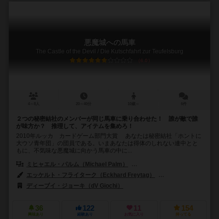
悪魔城への馬車
The Castle of the Devil / Die Kutschfahrt zur Teufelsburg
6.0
4～8人
20～40分
10歳～
6件
２つの秘密結社のメンバーが同じ馬車に乗り合わせた！ 誰が敵で誰
が味方か？ 推理して、アイテムを集めろ！
2010年ルッカ カードゲーム部門大賞 あなたは秘密結社「ホントに
大ウソ青年団」の団員である。いまあなたは得体のしれない連中とと
もに、不気味な悪魔城に向かう馬車の中に...
ミヒャエル・パルム（Michael Palm）
ルカス・ツァッハ（Lukas Z
エッケルト・フライターク（Eckhard Freytag）
ルーカス・ザッヒ（Lu
ディーブイ・ジョーキ（dV Giochi）
アークライト（Arclight）
36
122
11
154
興味あり
経験あり
お気に入り
持ってる