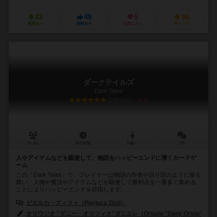
22
49
5
96
興味あり
経験あり
お気に入り
持ってる
ダークテイルズ
Dark Tales
6.0
2～4人
30分前後
14歳～
2件
人やアイテムなどを駆使して、物語をハッピーエンドに導くカードゲ
ーム
この「Dark Tales」で、プレイヤーは物語の作者や語り部のように振る
舞い、人物や魔法やアイテムなどを駆使して勝利点を一番多く集める
ことによりハッピーエンドを目指します。...
ピエルカ・ズィツィ（Pierluca Zizzi）
オリウジオ "ダニー・オリツィオ"ダニエレ（Oriuzio "Dany Orizio" Dani