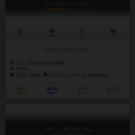
Happy Salmon: Blue Edition
6.1
3～6人
2分前後
6歳～
1件
作品説明文の編集者を募集中
ケン・グルール（Ken Gruhl）
クエンティン・ウェア（Quentin Wei
未登録
アルビ（Albi）
ディーブイ・ジョーキ（dV Giochi）
コスモス（
20
149
27
123
興味あり
経験あり
お気に入り
持ってる
バン！：ダイスゲーム
BANG! The Dice Game