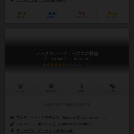
10
28
6
36
興味あり
経験あり
お気に入り
持ってる
デックスケープ：ベニスの怪盗
Deckscape: Heist in Venice
6.0
1～6人
30～90分
12歳～
2件
作品説明文の編集者を募集中
マルティーノ・シアチエラ（Martino Chiacchiera）
シルヴァーノ・ソレ
アルバート・ボンテンピ（Alberto Bontempi）
マティーノ・チアチェラ（
ディーブイ・ジョーキ（dV Giochi）
999ゲームズ（999 Games）