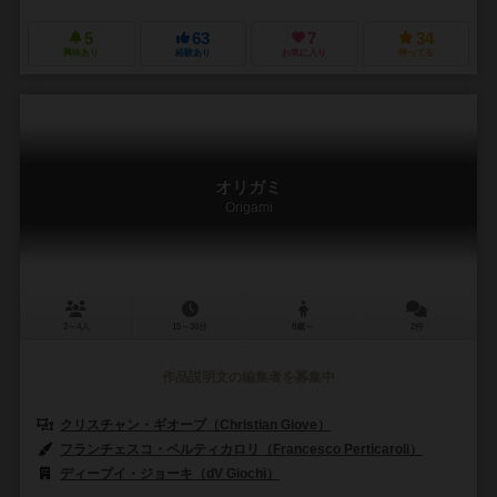
5
63
7
34
興味あり
経験あり
お気に入り
持ってる
オリガミ
Origami
2～4人
15～30分
8歳～
2件
作品説明文の編集者を募集中
クリスチャン・ギオーブ（Christian Giove）
フランチェスコ・ペルティカロリ（Francesco Perticaroli）
ディーブイ・ジョーキ（dV Giochi）