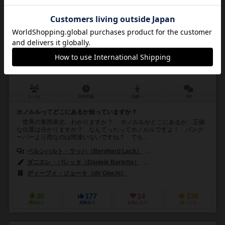
なんてったってホノルル
Map It! World Edition / Ausgerechnet Honolulu
6.0
2～6人
20分前後
10歳～
3件
ホノルルってどこにあるか知っていますか？
世界の東西南北、わかりますか？ ホノルルがどこにあるか、正確
な位置は分かりますか？ なんてったってホノルルですよ！ バンク
ーバーより西なのは間違いないですね？ でも...
ベルンハルト・ラッハ（Bernhard Lach）
ウヴェ・ラップ（Uwe Ra
ダニエレ・バレッタ（Daniele Barletta）
ヴォーカー・マース（Volke
ディーブイ・ジョーキ（dV Giochi）
フォックスマインド（FoxMin
36
177
14
136
興味あり
経験あり
お気に入り
持ってる