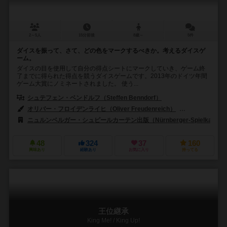
2～5人
15分前後
8歳～
5件
ダイスを振って、さて、どの色をマークするべきか。考えるダイスゲ
ーム。
ダイスの目を使用して自分の得点シートにマークしていき、ゲーム終
了までに得られた得点を競うダイスゲームです。2013年のドイツ年間
ゲーム大賞にノミネートされました。 使う...
シュテフェン・ベンドルフ（Steffen Benndorf）
オリバー・フロイデンライヒ（Oliver Freudenreich）
サンドラ・フレウ
ニュルンベルガー・シュピールカーテン出版（Nürnberger-Spielkarten-V
48
324
37
160
興味あり
経験あり
お気に入り
持ってる
王位継承
King Me! / King Up!