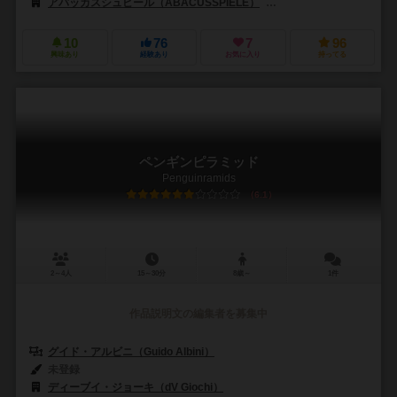
アバッカスシュピール（ABACUSSPIELE）
ディーブイ・ジョーキ（dV
10
76
7
96
興味あり
経験あり
お気に入り
持ってる
ペンギンピラミッド
Penguinramids
6.1
2～4人
15～30分
8歳～
1件
作品説明文の編集者を募集中
グイド・アルビニ（Guido Albini）
未登録
ディーブイ・ジョーキ（dV Giochi）