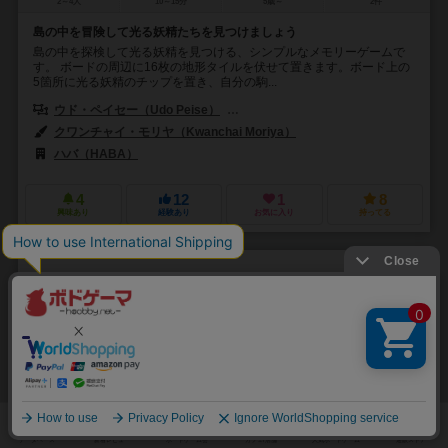
2～4人
10～15分
5歳～
2件
島の中を冒険して光る妖精たちを見つけましょう
島の中を探検して光る妖精を見つける、シンプルなメモリーゲームで
す。 ボードの周辺に16枚の地形タイルを伏せて置きます。ボード上の
5箇所に光る妖精のチップを置き、自分の駒...
ウド・ペイセー（Udo Peise）
マルコ・トイブナー（Marco Teubne
クワンチャイ・モリヤ（Kwanchai Moriya）
ハバ（HABA）
4
12
1
8
興味あり
経験あり
お気に入り
持ってる
ストーンエイジジュニア：カードゲーム
My First Stone Age: The Card Game