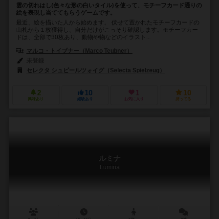
雲の切れはし(色々な形の白いタイル)を使って、モチーフカード通りの
絵を表現し当ててもらうゲームです。
最近、絵を描いた人から始めます。 伏せて置かれたモチーフカードの
山札から１枚獲得し、自分だけがこっそり確認します。モチーフカー
ドは、全部で30枚あり、動物や物などのイラスト...
マルコ・トイブナー（Marco Teubner）
未登録
セレクタ シュピールツォイグ（Selecta Spielzeug）
2
10
1
10
興味あり
経験あり
お気に入り
持ってる
ルミナ
Lumina