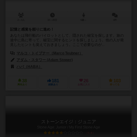
2～4人
10～20分
6歳～
4件
記憶と感覚を頼りに進め！
あなたは飛行船のパイロットとして、隠された秘宝を探します。旅の
途中に島に寄って、秘宝に関するヒントを探しましょう。他の人が発
見したヒントも覚えておきましょう。ここで必要なのが...
マルコ・トイブナー（Marco Teubner）
アダム・スタワー (Adam Stower)
ハバ（HABA）
38
181
26
103
興味あり
経験あり
お気に入り
持ってる
ストーンエイジ：ジュニア
Stone Age: Junior / My First Stone Age
5.8