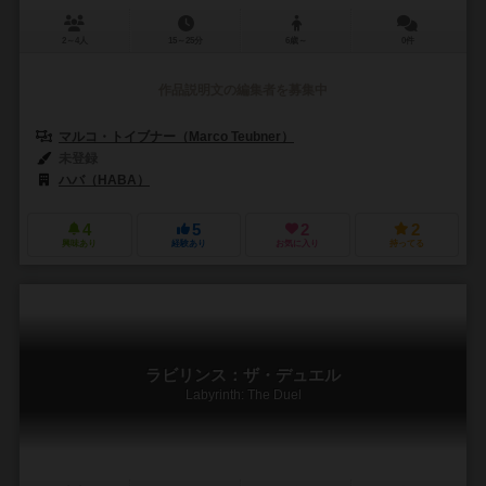
2～4人
15～25分
6歳～
0件
作品説明文の編集者を募集中
マルコ・トイブナー（Marco Teubner）
未登録
ハバ（HABA）
4
5
2
2
興味あり
経験あり
お気に入り
持ってる
ラビリンス：ザ・デュエル
Labyrinth: The Duel