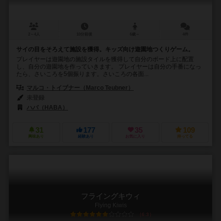
2～4人
10分前後
6歳～
4件
サイの目をそろえて施設を獲得。キッズ向け遊園地つくりゲーム。
プレイヤーは遊園地の施設タイルを獲得して自分のボード上に配置
し、自分の遊園地を作っていきます。 プレイヤーは自分の手番になっ
たら、さいころを5個振ります。さいころの各面...
マルコ・トイブナー（Marco Teubner）
未登録
ハバ（HABA）
31
177
35
109
興味あり
経験あり
お気に入り
持ってる
フライングキウィ
Flying Kiwis
6.3