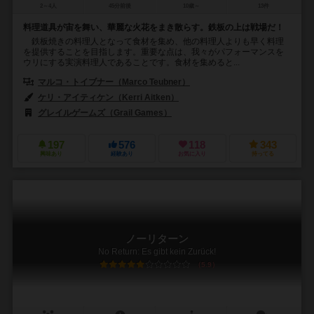
2～4人
45分前後
10歳～
13件
料理道具が宙を舞い、華麗な火花をまき散らす。鉄板の上は戦場だ！
鉄板焼きの料理人となって食材を集め、他の料理人よりも早く料理
を提供することを目指します。重要な点は、我々がパフォーマンスを
ウリにする実演料理人であることです。食材を集めると...
マルコ・トイブナー（Marco Teubner）
ケリ・アイティケン（Kerri Aitken）
グレイルゲームズ（Grail Games）
197
576
118
343
興味あり
経験あり
お気に入り
持ってる
ノーリターン
No Return: Es gibt kein Zurück!
5.9