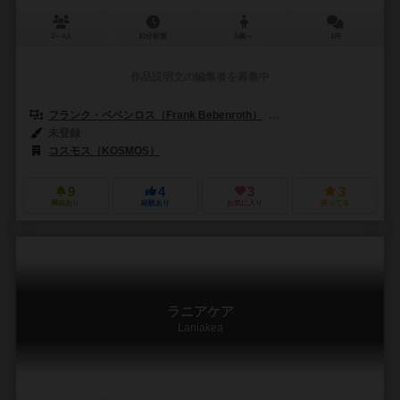
2～4人
10分前後
6歳～
1件
作品説明文の編集者を募集中
フランク・ベベンロス（Frank Bebenroth）
マルコ・トイブナー（Mar
未登録
コスモス（KOSMOS）
9
4
3
3
興味あり
経験あり
お気に入り
持ってる
ラニアケア
Laniakea