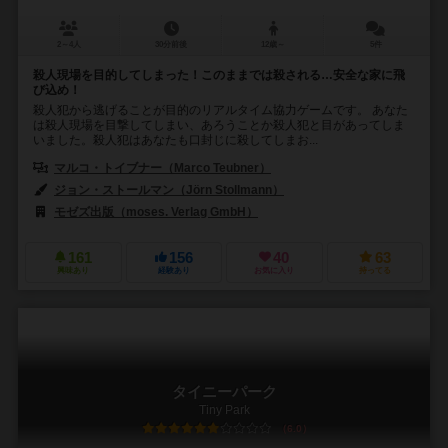
2～4人
30分前後
12歳～
5件
殺人現場を目的してしまった！このままでは殺される…安全な家に飛
び込め！
殺人犯から逃げることが目的のリアルタイム協力ゲームです。 あなた
は殺人現場を目撃してしまい、あろうことか殺人犯と目があってしま
いました。殺人犯はあなたも口封じに殺してしまお...
マルコ・トイブナー（Marco Teubner）
ジョン・ストールマン（Jörn Stollmann）
モゼズ出版（moses. Verlag GmbH）
161
156
40
63
興味あり
経験あり
お気に入り
持ってる
タイニーパーク
Tiny Park
6.0