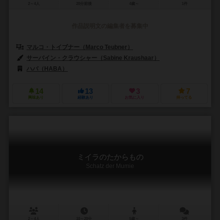
2～4人
20分前後
4歳～
1件
作品説明文の編集者を募集中
マルコ・トイブナー（Marco Teubner）
サーバイン・クラウシャー（Sabine Kraushaar）
ハバ（HABA）
14
13
3
7
興味あり
経験あり
お気に入り
持ってる
ミイラのたからもの
Schatz der Mumie
2～4人
10～20分
5歳～
3件