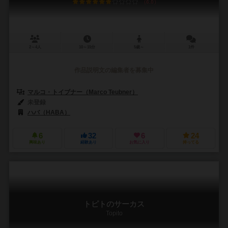
6.0
2～4人
10～15分
5歳～
1件
作品説明文の編集者を募集中
マルコ・トイブナー（Marco Teubner）
未登録
ハバ（HABA）
6
32
6
24
興味あり
経験あり
お気に入り
持ってる
トピトのサーカス
Topito