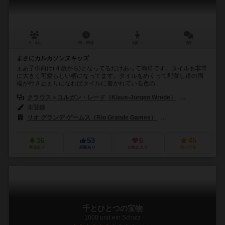
2～4人
20～30分
4歳～
3件
まさにカルカソンヌキッズ
まあ子供向け(４歳から)となってるだけあって簡単です。タイルも非常
に大きく可愛らしい柄になってます。タイルをめくって配置し道の両
端が行き止まりになればタイルに書かれている色の...
クラウス＝ユルガン・レード（Klaus-Jürgen Wrede）
マルコ・トイブ
未登録
リオ グランデ ゲームス（Rio Grande Games）
ハンス イム グリュック出
36
53
6
45
興味あり
経験あり
お気に入り
持ってる
千とひとつの宝物
1000 und ein Schatz