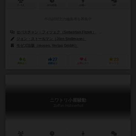
2～4人
30分前後
12歳～
0件
作品説明文の編集者を募集中
セバスチャン・フィツェク（Sebastian Fitzek）
マルコ・トイブナー（M
ジョン・ストールマン（Jörn Stollmann）
モゼズ出版（moses. Verlag GmbH）
6
27
4
23
興味あり
経験あり
お気に入り
持ってる
ニワトリ小屋騒動
Zoff im Hühnerhof