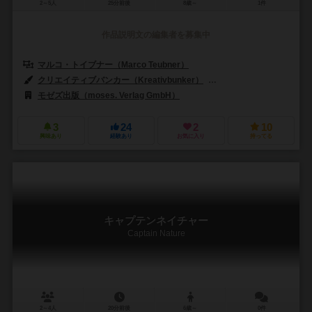
2～5人
25分前後
8歳～
1件
作品説明文の編集者を募集中
マルコ・トイブナー（Marco Teubner）
クリエイティブバンカー（Kreativbunker）
モニカ・ススカ（Monika
モゼズ出版（moses. Verlag GmbH）
3
24
2
10
興味あり
経験あり
お気に入り
持ってる
キャプテンネイチャー
Captain Nature
2～4人
20分前後
6歳～
0件