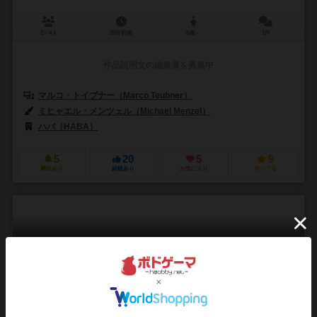
2～4人
20分前後
6歳～
1件
作品説明文の編集者を募集中
マルコ・トイブナー（Marco Teubner）
ミヒャエル・メンツェル（Michael Menzel）
ハバ（HABA）
5
20
5
9
興味あり
経験あり
お気に入り
持ってる
ごちそう畑
Curli Kuller