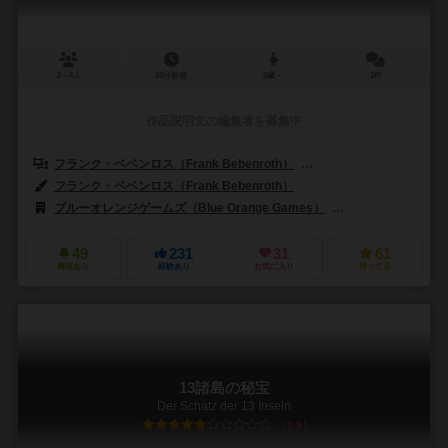
2～4人
10分前後
5歳～
2件
作品説明文の編集者を募集中
フランク・ベベンロス（Frank Bebenroth）
マルコ・トイブナー（Mar
フランク・ベベンロス（Frank Bebenroth）
ブルーオレンジゲームズ（Blue Orange Games）
エグモント ポルスカ
49
231
31
61
興味あり
経験あり
お気に入り
持ってる
13諸島の秘宝
Der Schatz der 13 Inseln
5.9