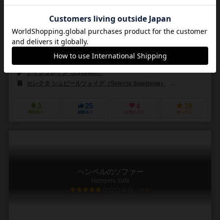
2～4人
20分前後
5歳～
2件
作品説明文の編集者を募集中
マルコ・トイブナー（Marco Teubner）
アイシュレイン（Eyßelein）
セレクタ シュピールツォイグ（Selecta Spielzeug）
マタゴー（Mata
3
25
4
16
興味あり
経験あり
お気に入り
持ってる
ヘンペルのソファー
Hempels Sofa
5.9