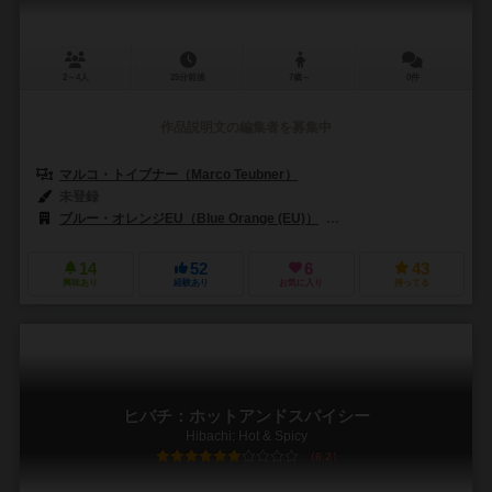
2～4人
25分前後
7歳～
0件
作品説明文の編集者を募集中
マルコ・トイブナー（Marco Teubner）
未登録
ブルー・オレンジEU（Blue Orange (EU)）
ブルーオレンジゲームズ（Bl
14
52
6
43
興味あり
経験あり
お気に入り
持ってる
ヒバチ：ホットアンドスパイシー
Hibachi: Hot & Spicy
6.2