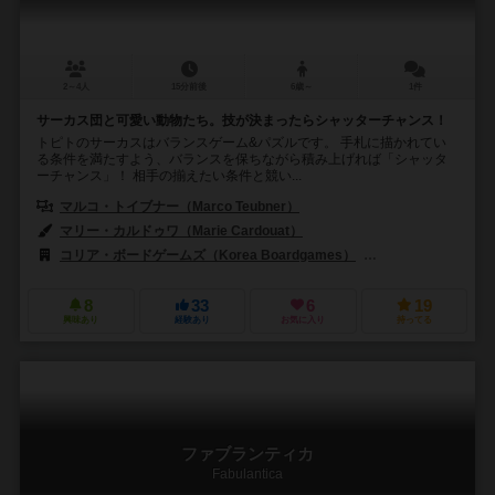
2～4人
15分前後
6歳～
1件
サーカス団と可愛い動物たち。技が決まったらシャッターチャンス！
トピトのサーカスはバランスゲーム&パズルです。 手札に描かれてい
る条件を満たすよう、バランスを保ちながら積み上げれば「シャッタ
ーチャンス」！ 相手の揃えたい条件と競い...
マルコ・トイブナー（Marco Teubner）
マリー・カルドゥワ（Marie Cardouat）
コリア・ボードゲームズ（Korea Boardgames）
ブロードウェイ トイ
8
33
6
19
興味あり
経験あり
お気に入り
持ってる
ファブランティカ
Fabulantica