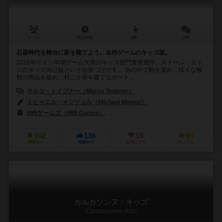
2～4人
15分前後
5歳～
10件
石器時代を舞台に家を建てよう。名作ゲームのキッズ版。
2016年ドイツ年間ゲーム大賞のキッズ部門賞受賞作。ストーン・エイ
ジのキッズ向け版という位置づけです。 谷の中で駒を進め、様々な種
類の商品を集め、村に小屋を建てるボード...
マルコ・トイブナー（Marco Teubner）
ミヒャエル・メンツェル（Michael Menzel）
999ゲームズ（999 Games）
バード・セントラム・ギア（Bard Centr
102
136
19
94
興味あり
経験あり
お気に入り
持ってる
カルカソンヌ：キッズ
Carcassonne: Kids