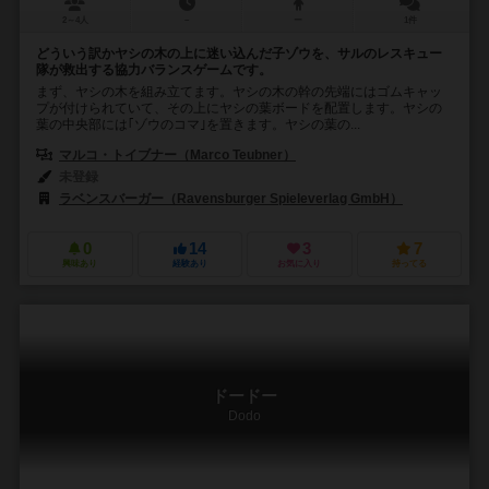
2～4人
－
ー
1件
どういう訳かヤシの木の上に迷い込んだ子ゾウを、サルのレスキュー
隊が救出する協力バランスゲームです。
まず、ヤシの木を組み立てます。ヤシの木の幹の先端にはゴムキャッ
プが付けられていて、その上にヤシの葉ボードを配置します。ヤシの
葉の中央部には｢ゾウのコマ｣を置きます。ヤシの葉の...
マルコ・トイブナー（Marco Teubner）
未登録
ラベンスバーガー（Ravensburger Spieleverlag GmbH）
0
14
3
7
興味あり
経験あり
お気に入り
持ってる
ドードー
Dodo