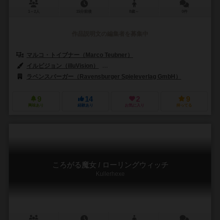
1～2人
15分前後
8歳～
0件
作品説明文の編集者を募集中
マルコ・トイブナー（Marco Teubner）
イルビジョン（illuVision）
ヨアヒム・クラウス（Joachim Krause
ラベンスバーガー（Ravensburger Spieleverlag GmbH）
9
14
2
9
興味あり
経験あり
お気に入り
持ってる
ころがる魔女 / ローリングウィッチ
Kullerhexe