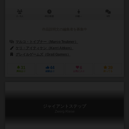
2～5人
45分前後
10歳～
0件
作品説明文の編集者を募集中
マルコ・トイブナー（Marco Teubner）
ケリ・アイティケン（Kerri Aitken）
グレイルゲームズ（Grail Games）
31
44
6
39
興味あり
経験あり
お気に入り
持ってる
ジャイアントステップ
Zwerg Riese