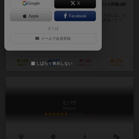
Google
X
チップを投げ入れ、香辛料の購入権を獲得しよう。スパイス売場は戦
場だ！
必要なスパイスを買い集めるゲームです。このスパイス店には、ち
Apple
Facebook
ょっとおかしな風習があり、皿にパンのかけらを投げ入れることで、
購入権を得るそうです。ライバルのパンを叩き出して、...
または
マルコ・トイブナー（Marco Teubner）
メールで会員登録
ミヒャエル・メンツェル（Michael Menzel）
ツォッホ出版（Zoch Verlag）
198
645
169
275
しばらく表示しない
興味あり
経験あり
お気に入り
持ってる
ヒバチ
Hibachi
6.7