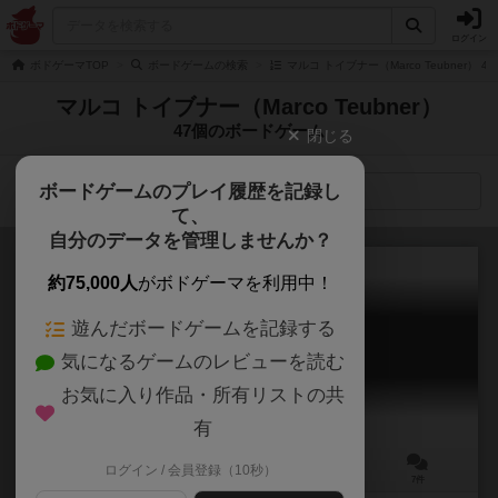
ログイン
ボドゲーマTOP
ボードゲームの検索
マルコ トイブナー（Marco Teubner） 
マルコ トイブナー（Marco Teubner）
47個のボードゲーム
閉じる
ボードゲームのプレイ履歴を記録し
検索メニュー
て、
自分のデータを管理しませんか？
約75,000人
がボドゲーマを利用中！
遊んだボードゲームを記録する
サフラニート
気になるゲームのレビューを読む
Safranito
6.5
お気に入り作品・所有リストの共
有
ログイン / 会員登録（10秒）
2～4人
30～45分
10歳～
7件