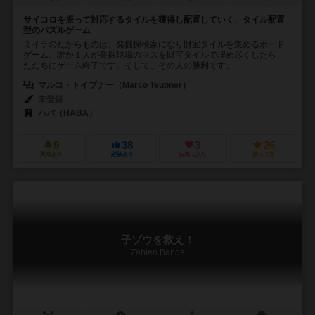
サイコロを振って対応するタイルを獲得し配置していく、タイル配置
型のパズルゲーム
ミイラのたからものは、発掘探検家になり財宝タイルを集めるボード
ゲーム。誰か１人が発掘現場のマスを財宝タイルで埋め尽くしたら、
ただちにゲーム終了です。そして、その人の勝利です。...
マルコ・トイブナー（Marco Teubner）
未登録
ハバ（HABA）
9
38
3
26
興味あり
経験あり
お気に入り
持ってる
子ゾウを救え！
Zahlen Bande