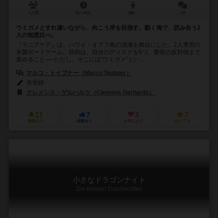
2人用
30～40分
8歳～
1件
ウミガメとすれ違いながら、向こう岸を目指す。動く海で、読み合う2
人の知恵比べ。
『ラニアケア』は、ハワイ・オアフ島の浅瀬を舞台にした、2人専用の
木製ボードゲーム。目的は、自分のディスクを5つ、盤面の反対側まで
進めること──ただし、そこには“ウミガメ”とい...
マルコ・トイブナー（Marco Teubner）
未登録
クレメンス・ゲルハルツ（Clemens Gerhards）
11
7
3
7
興味あり
経験あり
お気に入り
持ってる
小さなドラゴンナイト
Die kleinen Drachenritter