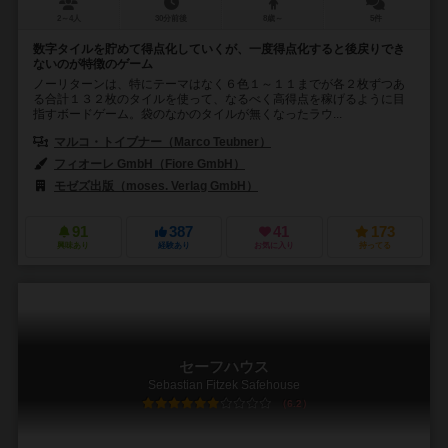
2～4人
30分前後
8歳～
5件
数字タイルを貯めて得点化していくが、一度得点化すると後戻りでき
ないのが特徴のゲーム
ノーリターンは、特にテーマはなく６色１～１１までが各２枚ずつあ
る合計１３２枚のタイルを使って、なるべく高得点を稼げるように目
指すボードゲーム。袋のなかのタイルが無くなったラウ...
マルコ・トイブナー（Marco Teubner）
フィオーレ GmbH（Fiore GmbH）
モゼズ出版（moses. Verlag GmbH）
91
387
41
173
興味あり
経験あり
お気に入り
持ってる
セーフハウス
Sebastian Fitzek Safehouse
6.2