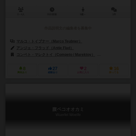
2～4人
10分前後
5歳～
1件
作品説明文の編集者を募集中
マルコ・トイブナー（Marco Teubner）
アンジェ・フラッド（Antje Flad）
コンペト・マレクトイ（Competo / Marektoy）
フッフ！（HUCH!
8
27
2
16
興味あり
経験あり
お気に入り
持ってる
腹ペコオオカミ
Wuerfel Woelfe