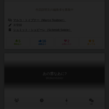
作品説明文の編集者を募集中
マルコ・トイブナー（Marco Teubner）
未登録
シュミット・シュピーレ（Schmidt Spiele）
5
16
2
9
興味あり
経験あり
お気に入り
持ってる
あの雲なあに?
Wolkenbilder
－
－
ー
0件