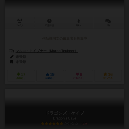
2～5人
25分前後
7歳～
2件
作品説明文の編集者を募集中
マルコ・トイブナー（Marco Teubner）
未登録
未登録
17
19
6
16
興味あり
経験あり
お気に入り
持ってる
ドラゴンズ・ケイブ
Dragon's Cave
6.0