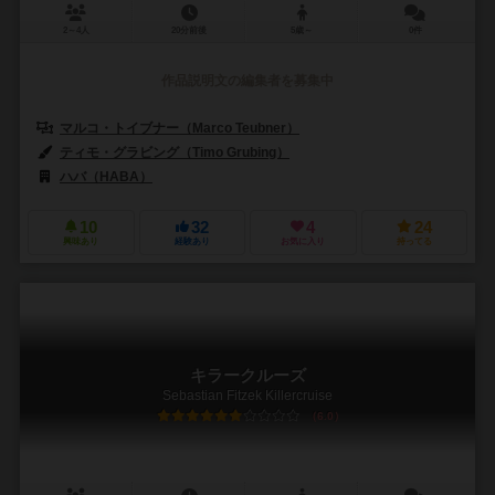
2～4人
20分前後
5歳～
0件
作品説明文の編集者を募集中
マルコ・トイブナー（Marco Teubner）
ティモ・グラビング（Timo Grubing）
ハバ（HABA）
10
32
4
24
興味あり
経験あり
お気に入り
持ってる
キラークルーズ
Sebastian Fitzek Killercruise
6.0