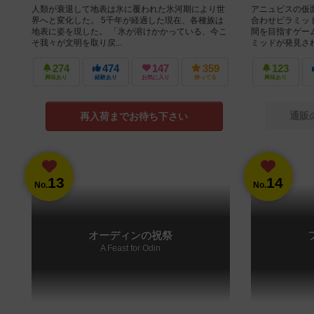
人類が衰退して地表は氷に覆われた氷河期により世
アニュビスの仮
界へと変化した。 5千年が経過した現在、各種族は
合わせピラミッ
地表に姿を現した。 「氷が溶けかかっている、今こ
間を目指すゲー
そ我々が文明を取り戻...
ミッドが発見され
274
474
147
359
123
興味あり
経験あり
お気に入り
持ってる
興味あり
通販
再入荷までお待ち下さい
13
14
No.
No.
オーディンの祝祭
A Feast for Odin