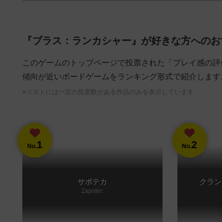
『ブラス：ランカシャー』が好きな方へのお
このゲームのトップページで投票された「プレイ感の評
傾向が近いボードゲームをランキング形式で紹介します
※リストには一定の投票数がある作品のみを表示しています
1
2
No.
No.
サポテカ
クラン
Zapotec