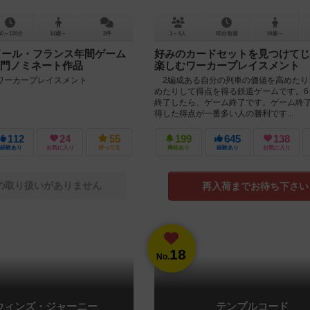
60～120分
14歳～
2件
1～4人
60分前後
10歳～
スドール・フランス年間ゲーム
好みのカードセットを見つけてじ
門ノミネート作品
楽しむワーカープレイスメント
ワーカープレイスメント
2編成ある自分の列車の価値を高めたり
めたりして得点を得る鉄道ゲームです。6
終了したら、ゲーム終了です。ゲーム終
得した得点が一番多い人の勝利です...
112
24
55
199
645
138
経験あり
お気に入り
持ってる
興味あり
経験あり
お気に入り
の取り扱いがありません
再入荷までお待ち下さい
18
No.
ウィンズ・ジャーニー
テンプルコード