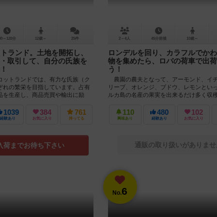
30～120分
12歳～
25件
2～4人
45分前後
10歳～
ットランド。土地を開拓し、
ロンデルを回り、カラフルでかわ
・取引して、自分の氏族を
物を集めたら、ロバの荷車で出荷
！
う！
ットランドでは、有力な氏族（ク
農園の農夫となって、アーモンド、イ
ぞれの繁栄を目指しています。占有
リーブ、オレンジ、ブドウ、レモンとい
品を生産し、商品売買や輸出に励
ルカ島の名産の果実を出来るだけ多く収
高めましょう。 ...
ボードゲーム。最後の農園がボード上に...
1039
384
761
110
480
102
経験あり
お気に入り
持ってる
興味あり
経験あり
お気に入り
通販の取り扱いがありませ
入荷までお待ち下さい
6
No.