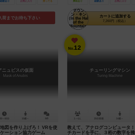
経験あり
お気に入り
持ってる
興味あり
経験あり
お気に入り
カートに追加する
入荷までお待ち下さい
7,260円（税込）
12
No.
アニュビスの仮面
チューリングマシン
Mask of Anubis
Turing Machine
30～60分
10歳～
9件
1～4人
20分前後
14歳～
地図を作り上げろ！ VRを使
教えて、アナログコンピュータ！
ケーション協力ゲーム
チカードを手に、３桁の数字を推