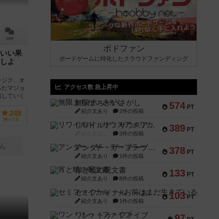
10件
ボドファン
いい果
ボードゲームに特化したクラウドファンディング
しよ
チジク、オ
アクセス数 急上昇中
ったマジョ
穫していく
無限まちがいさがし
574
PT
紹介文あり
2件の投稿
248
持ってる
リワイルド：サウスアメリカ
389
PT
紹介文なし
2件の投稿
ん
アンダー・ザ・テーブラー
378
PT
紹介文あり
1件の投稿
宵と暁の呪文書
133
PT
紹介文あり
8件の投稿
セミファイナル ～お前はまだ生きている～
103
PT
紹介文あり
1件の投稿
ワン・トゥ・ファイブ
97