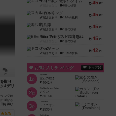
エコーズ・オブ・タイム
45
PT
紹介文なし
8件の投稿
スカルキング
45
PT
紹介文あり
12件の投稿
海兵隊
45
PT
紹介文あり
1件の投稿
Bitter End ブタペスト救出作戦
g
45
PT
紹介文なし
1件の投稿
ドコジャン
42
PT
紹介文あり
10件の投稿
お気に入りランキング
トップ50
6件
Splendor
1
宝石の煌き
位
を取り
4041名
ク&デリ
Die Siedler von Catan
2
カタン
位
ンキングは
3616名
族に滅ぼさ
Dominion
王国を再び
3
ドミニオン
位
2530名
575
Battle Line