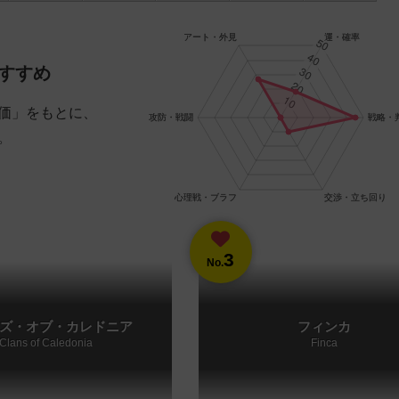
すすめ
価」をもとに、
。
3
No.
ズ・オブ・カレドニア
フィンカ
Clans of Caledonia
Finca