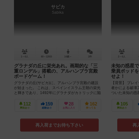
サビカ
Sabika
1～4人
60～120分
14歳～
2件
2～4人
グラナダの丘に栄光あれ。画期的な「三
未知の惑星で
重ロンデル」搭載の、アルハンブラ宮殿
乗員ポッドを
ボードゲーム！
せよ！
グラナダの丘(サビカ)に、アルハンブラ宮殿の建設
【背景】 プレ
が始まった。 これは、スペインイスラム王朝の栄光
者かによる破壊
と輝きであり、1492年にグラナダがカトリックに陥
ついた未知の惑
ちるまで、歴史上最も煌びや...
星の地表は居住に
112
159
28
162
105
興味あり
経験あり
お気に入り
持ってる
興味あり
再入荷までお待ち下さい
再