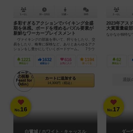
1～4人
30～120分
12歳～
38件
2～4人
多彩すぎるアクションでバイキング全盛
2023年ア
期を体感。ボードを埋めるパズル要素が
大賞重量級部
新鮮なワーカープレイスメント
なかなか独特な
ヴァイキングの部族を率いて、狩りをしたり、交
易をしたり、略奪に探検など、ありとあらゆるアク
ションをし豊かにしていくボードゲーム。 7ラウ
ンド（初回ゲーム時は6ラウンド推...
1221
1632
616
1194
62
興味あり
経験あり
お気に入り
持ってる
興味あり
カートに追加する
通販
14,300円（税込）
16
17
No.
No.
白鷺城 / ホワイト・キャッスル
ダー