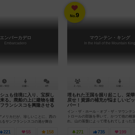
9
No.
エンバーカデロ
マウンテン・キング
Embarcadero
In the Hall of the Mountain Kin
60～90分
12歳～
4件
2～5人
75～90分
12歳～
シュも佳境に入り、宝探し
埋もれた王国を掘り起こし、栄華
来る。廃船の上に建物を建
戻せ！資源の補充が悩ましいピッ
フランシスコを興隆させる
バー！
イン・ザ・ホール・オブ・ザ・マウンテ
トロールの部族を率いて、かつて他の種
アメリカだが、珍しいことに、西の
れ、山の落盤によって埋もれてしまった
れるサンフランシスコの港が舞台
掘り起こしていく事を目的としたゲーム...
了時には、カッコいい立体的な港街が
寄港さ...
221
55
158
271
735
199