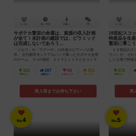
1～4人
60～75分
12歳～
7件
1～4人
サポテカ繁栄の命運は、資源の収入計画
19世紀スコ
が全て！未計画の建設では、ピラミッド
特産品を生産
は完成しないであろう…
繁栄に導こう
「メルフ」や「ラグーザ」の作者ロピアーノの新
１９世紀のスコ
作。 古代都市モンテアルバンで興ったサポテカ文明
ラン）が、それ
のゲーム。 3つの地区、エトラとミトラとオコトラ
した土地で特産
ン。それぞれ、平原、丘陵、...
み、一族の地位を
161
397
98
251
576
興味あり
経験あり
お気に入り
持ってる
興味あり
再入荷までお待ち下さい
再
4
5
No.
No.