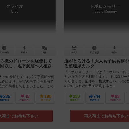
クライオ
トポロメモリー
Cryo
Topolo Memory
60～90分
14歳～
9件
2～5人
10分前後
5歳～
３機のドローンを駆使して
脳がとろける！大人も子供も夢中
回収し、地下洞窟へ入植さ
る超理系カルタ
『トポロメモリー』では「トポロジー的
という考え方を利用します。 トポロジー
イヤーの乗船していた植民宇宙船が何
くり言うと、図形を、構成するパーツの
工作により、宇宙の果てにある凍て
の中にある穴の数で区別すると...
星に不時着してしまいました。この
適さないほどの極...
235
45
190
230
744
93
経験あり
お気に入り
持ってる
興味あり
経験あり
お気に入り
入荷までお待ち下さい
再入荷までお待ち下さい