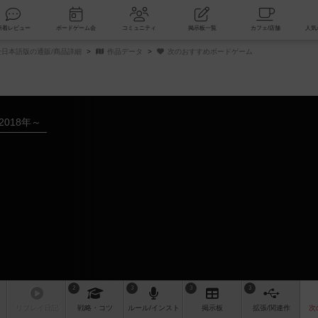
索
新着レビュー
ボードゲーム会
コミュニティ
掲示板一覧
全日本語版の通販/商品詳細
作品データ
次のおすすめボードゲーム
2018年～
ム
2
3
3
3
リプレイ
日記
戦略
・コツ
ルール
/インスト
掲示板
拡張/関連
作
次