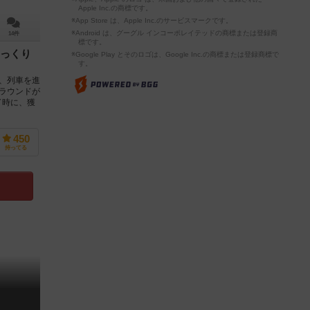
Apple Inc.の商標です。
※App Store は、Apple Inc.のサービスマークです。
※Android は、グーグル インコーポレイテッドの商標または登録商
14件
標です。
っくり
※Google Play とそのロゴは、Google Inc.の商標または登録商標で
す。
、列車を進
ラウンドが
了時に、獲
450
持ってる