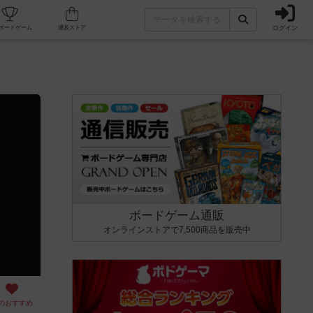
ログイン
カフェ/店舗
人気ボードゲーム
通販ストア
ボードゲーム通販
オンラインストアで7,500商品を販売中
のおすすめ