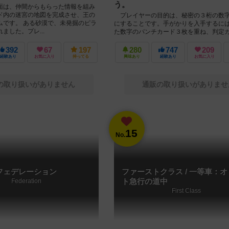
う。
面は、仲間からもらった情報を組み
ド内の迷宮の地図を完成させ、王の
プレイヤーの目的は、秘密の３桁の数
ムです。 ある砂漠で、未発掘のピラ
にすることです。手がかりを入手するに
ました。プレ...
た数字のパンチカード３枚を重ね、判定
にある評価表に重ねます。すると、あら...
392
67
197
280
747
209
経験あり
お気に入り
持ってる
興味あり
経験あり
お気に入り
の取り扱いがありません
通販の取り扱いがありませ
15
No.
フェデレーション
ファーストクラス / 一等車：
Federation
ト急行の道中
First Class