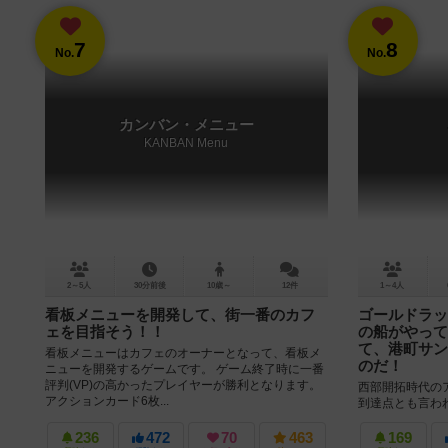
7
8
No.
No.
カンバン・メニュー
KANBAN Menu
2～5人
30分前後
10歳～
12件
1～4人
看板メニューを開発して、街一番のカフ
ゴールドラッ
ェを目指そう！！
の船がやって
て、港町サン
看板メニューはカフェのオーナーとなって、看板メ
のだ！
ニューを開発するゲームです。 ゲーム終了時に一番
評判(VP)の高かったプレイヤーが勝利となります。
西部開拓時代の
アクションカード6枚...
到達点とも言わ
だ。 ゲーム終
出来上がる。 船を
236
472
70
463
169