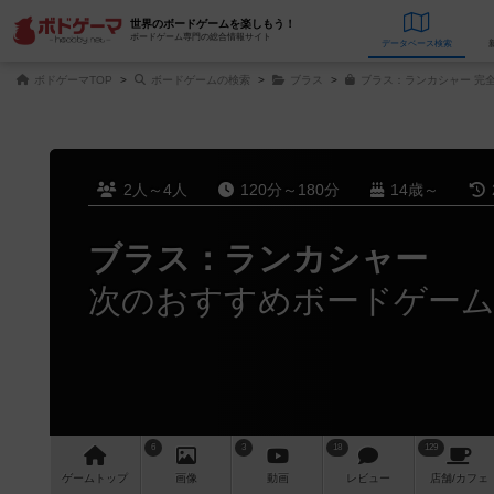
世界のボードゲームを楽しもう！
ボードゲーム専門の総合情報サイト
データベース
検
ボドゲーマTOP
ボードゲームの検索
ブラス
ブラス：ランカシャー 完
2人～4人
120分～180分
14歳～
ブラス：ランカシャー
次のおすすめボードゲー
6
3
18
129
ゲーム
トップ
画像
動画
レビュー
店舗/
カフェ