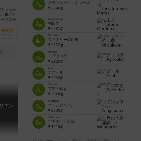
2
テラフォーミングマーズ
位
2394名
字を明らか
は、推理し
カードの横
Stone Garden
3
枯山水
位
2281名
512
持ってる
Viticulture
4
ワイナリーの四季
位
2272名
ん
Agricola
5
アグリコラ
位
2120名
Azul
6
アズール
位
2034名
Splendor
7
宝石の煌き
位
2028名
Wingspan
8
ウイングスパン
オリエン
位
2006名
7 Wonders
9
世界の七不思議
位
1919名
※Apple、Apple のロゴ は、米国および他の国々で登録された