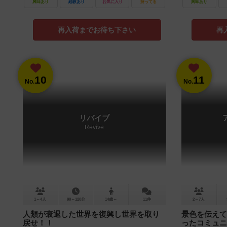
興味あり
経験あり
お気に入り
持ってる
興味あり
再入荷までお待ち下さい
再
10
11
No.
No.
リバイブ
Revive
1～4人
90～120分
14歳～
11件
2～7人
人類が衰退した世界を復興し世界を取り
景色を伝えて
戻せ！！
ったコミュニ