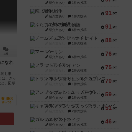
PT
紹介文あり
1件の投稿
南北戦争
91
PT
紹介文あり
1件の投稿
ふたつの城の物語
91
PT
紹介文あり
6件の投稿
ノームズ・アット・ナイト
88
PT
紹介文なし
1件の投稿
マーリン
76
PT
10件
紹介文あり
6件の投稿
になれ
フラットアイアン
75
PT
紹介文なし
2件の投稿
に同じ形」
とは、ざっ
トランスオリエント・エクスプレス
70
PT
数と、図形
紹介文なし
1件の投稿
アンブッシュ！：ムーブアウト！
59
PT
紹介文あり
1件の投稿
458
持ってる
キャプテン・フリップ：イスラ・ボンバ
51
PT
紹介文なし
2件の投稿
ガルフストライク
46
PT
紹介文あり
1件の投稿