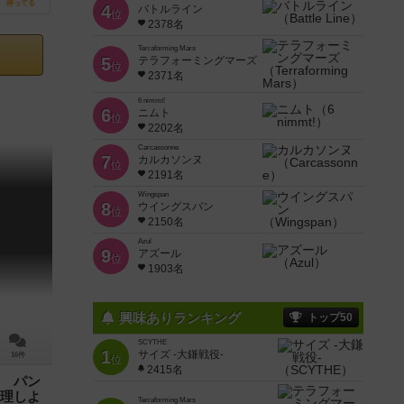
持ってる
4
バトルライン
位
2378名
Terraforming Mars
5
テラフォーミングマーズ
位
2371名
6 nimmt!
6
ニムト
位
2202名
Carcassonne
7
カルカソンヌ
位
2191名
Wingspan
8
ウイングスパン
位
2150名
Azul
9
アズール
位
1903名
興味ありランキング
トップ50
SCYTHE
1
サイズ -大鎌戦役-
16件
位
2415名
 パン
理しよ
Terraforming Mars