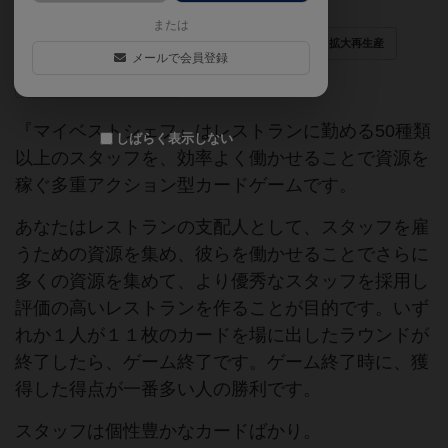
または
エンジンビルド
リソースマネジメント
拡大再生産
メールで会員登録
ゲームマーケット2021秋
『マイベストシェフ』はレストランに勤める50種類
しばらく表示しない
以上のスタッフを、効率よく働かせることで資源を
稼ぐ多重アクション型カードゲームです。
あなたはレストランの支配人として、スタッフを雇
うための資源を集め、彼らを働かせることでさらに
多くの資源を集めて、より優秀なスタッフを採用し
評価の高いレストランを作ることが目的です。いず
れか１人が１１枚のカードを場に出したラウンドが
終了したら、ゲーム終了です。ゲーム終了時に、獲
得した得点が一番多い人の勝利です。
スタッフは個性豊かなカードばかり。