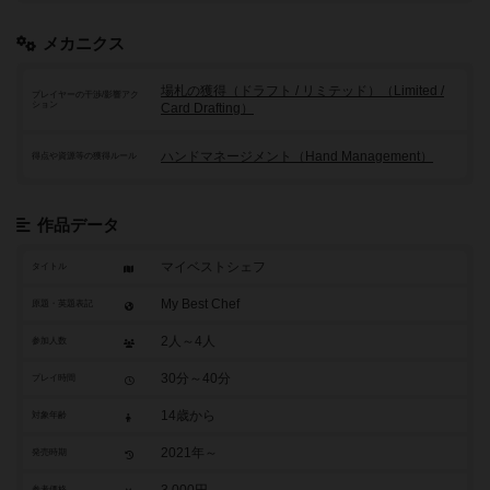
メカニクス
場札の獲得（ドラフト / リミテッド）（Limited /
プレイヤーの干渉/影響アク
ション
Card Drafting）
ハンドマネージメント（Hand Management）
得点や資源等の獲得ルール
作品データ
マイベストシェフ
タイトル
My Best Chef
原題・英題表記
2人～4人
参加人数
30分～40分
プレイ時間
14歳から
対象年齢
2021年～
発売時期
参考価格