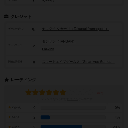
3,000円
クレジット
ヤマグチ タカナリ（Takanari Yamaguchi）
ゲームデザイン
タンサン（TANSAN）
アートワーク
Folwink
スマートエイプゲームス（Smart Ape Games）
関連企業/団体
レーティング
レーティングを行うには
ログイン
が必要です
0
0%
10点の人
2
4%
9点の人
9
20%
8点の人