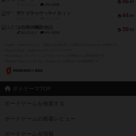
46
PT
紹介文なし
1件の投稿
ザ・フラッフィー・ライト
44
PT
紹介文なし
0件の投稿
ふたつの城の物語
39
PT
紹介文あり
6件の投稿
※Apple、Apple のロゴ は、米国および他の国々で登録されたApple Inc.の商標です。
※App Store は、Apple Inc.のサービスマークです。
※Android は、グーグル インコーポレイテッドの商標または登録商標です。
※Google Play とそのロゴは、Google Inc.の商標または登録商標です。
ボドゲーマTOP
ボードゲームを検索する
ボードゲームの新着レビュー
ボードゲーム会情報