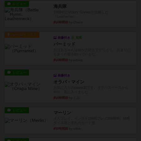
レビュー
海兵隊
1988年にVictory Gamesが出版した
『Leathernec...
約4時間前
by Chaco
ルール/インスト
画像付き
充実
パーミッド
おばあちゃんは猫が大好きです!しかし、あまりに
も多くの猫を飼っているた...
約4時間前
by jurong
レビュー
画像付き
オラパ・マイン
お気に入りのplayte製です。オラパスペースから
やり、気に入りました...
約4時間前
by くみ
レビュー
マーリン
４人プレイ。インスト1時間プレイ2時間半。結構
ダイス運と手札のカード運...
約5時間前
by oliber