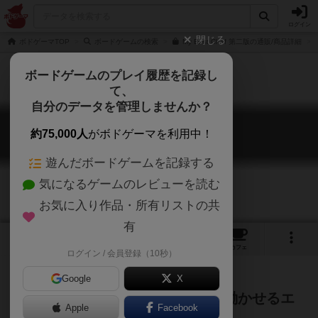
ログイン
閉じる
ボドゲーマTOP
ボードゲームの検索
My Best Chef 第二版の通販/商品詳細
ボードゲームのプレイ履歴を記録し
て、
自分のデータを管理しませんか？
マイベストシェフ
約75,000人
がボドゲーマを利用中！
My Best Chef
遊んだボードゲームを記録する
気になるゲームのレビューを読む
お気に入り作品・所有リストの共
有
2
3
4
16
トップ
画像
動画
レビュー
カフェ
ログイン / 会員登録（10秒）
Google
X
コンボが楽しい！集めたシェフを働かせるエ
Apple
Facebook
ンジンビルドゲーム！