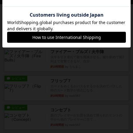
レビュー
充実
南北戦争
1983年にVictory Gamesが出版した『The Civil ...
約1時間前
by Chaco
レビュー
画像付き
ファイアー・ブルズ / 火牛陣
火牛を引き連れて敵を殲滅させる。縦か斜めで前2
列まで攻撃できるが、自分...
約3時間前
by うらまこ
レビュー
フリップ７
カードをめくるかパスをするかを決めてパスした
時のカード数字が得点になる...
約3時間前
by mob567
レビュー
コンセプト
親のプレイヤーがお題を決めて限られたヒントの
中から他のプレイヤーに当て...
約3時間前
by mob567