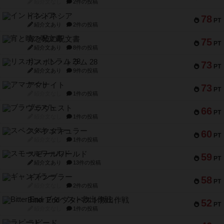
紹介文なし
2件の投稿
インドネシア
78
PT
紹介文あり
2件の投稿
宵と暁の呪文書
75
PT
紹介文あり
8件の投稿
リスボン・トラム 28
73
PT
紹介文あり
9件の投稿
アマナイト
73
PT
紹介文なし
1件の投稿
ブラヴェスト
66
PT
紹介文なし
1件の投稿
スペクタキュラー
60
PT
紹介文なし
1件の投稿
スモールワールド
59
PT
紹介文あり
13件の投稿
ギャンブラー
58
PT
紹介文なし
2件の投稿
Bitter End ブタペスト救出作戦
52
PT
紹介文なし
1件の投稿
ラピード