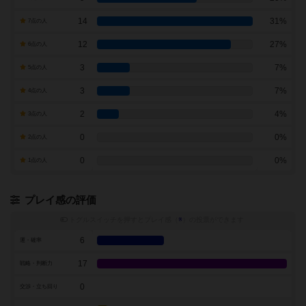
14
31%
7点の人
12
27%
6点の人
3
7%
5点の人
3
7%
4点の人
2
4%
3点の人
0
0%
2点の人
0
0%
1点の人
プレイ感の評価
トグルスイッチを押すとプレイ感（
※
）の投票ができます
6
運・確率
17
戦略・判断力
0
交渉・立ち回り