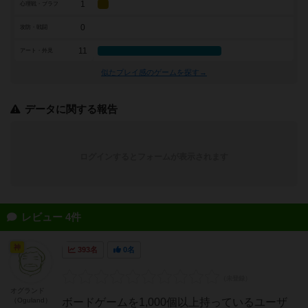
1
心理戦・ブラフ
0
攻防・戦闘
11
アート・外見
似たプレイ感のゲームを探す→
データに関する報告
ログインするとフォームが表示されます
レビュー 4件
神
393名
0名
オグランド
（Oguland）
ボードゲームを1,000個以上持っているユーザ