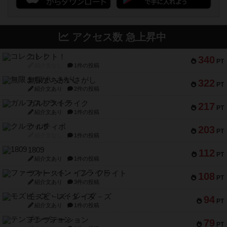
アクセス数 急上昇中
コレクト！
340
PT
紹介文なし
1件の投稿
無限まちがいさがし
322
PT
紹介文あり
2件の投稿
ガルフストライク
217
PT
紹介文あり
1件の投稿
クルティボ
203
PT
紹介文なし
1件の投稿
1809
112
PT
紹介文あり
1件の投稿
ファースト・イン・フライト
108
PT
紹介文あり
3件の投稿
モズビ－ズ・レイダ－ズ
94
PT
紹介文あり
1件の投稿
テンプテーション
79
PT