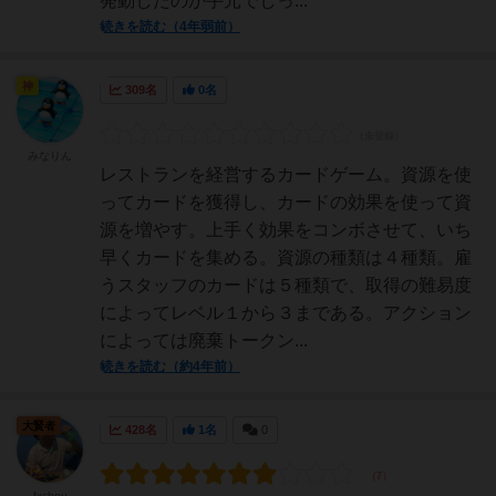
発動したのか手元でしっ...
続きを読む（4年弱前）
神
309名
0名
みなりん
レストランを経営するカードゲーム。資源を使
ってカードを獲得し、カードの効果を使って資
源を増やす。上手く効果をコンボさせて、いち
早くカードを集める。資源の種類は４種類。雇
うスタッフのカードは５種類で、取得の難易度
によってレベル１から３まである。アクション
によっては廃棄トークン...
続きを読む（約4年前）
大賢者
428名
1名
0
fxchou