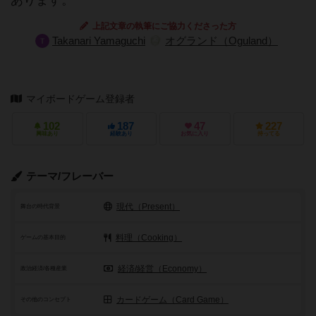
あります。
上記文章の執筆にご協力くださった方
Takanari Yamaguchi
オグランド（Oguland）
マイボードゲーム登録者
102
187
47
227
興味あり
経験あり
お気に入り
持ってる
テーマ/フレーバー
現代（Present）
舞台の時代背景
料理（Cooking）
ゲームの基本目的
経済/経営（Economy）
政治経済/各種産業
カードゲーム（Card Game）
その他のコンセプト