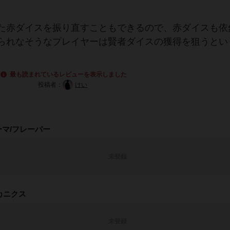
た赤ダイスを振り直すこともできるので、赤ダイスも依
られなそうなプレイヤーは賢者ダイスの獲得を狙うとい
。
最も読まれているレビューを表示しました
投稿者：
けい
ーマ/フレーバー
未登録
カニクス
未登録