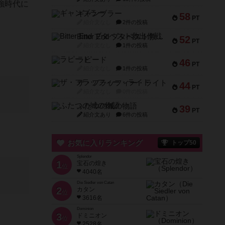
強時代に
ギャンブラー
58
PT
紹介文なし
2件の投稿
Bitter End ブタペスト救出作戦
52
PT
紹介文なし
1件の投稿
ラピード
46
PT
紹介文なし
1件の投稿
ザ・フラッフィー・ライト
44
PT
紹介文なし
0件の投稿
ふたつの城の物語
39
PT
紹介文あり
6件の投稿
お気に入りランキング
トップ50
Splendor
1
宝石の煌き
位
4040名
Die Siedler von Catan
2
カタン
位
3616名
Dominion
3
ドミニオン
位
2528名