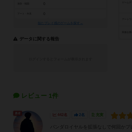
ゲームデ
0
攻防・戦闘
0
アート・外見
アートワ
似たプレイ感のゲームを探す→
関連企業
データに関する報告
ログインするとフォームが表示されます
レビュー 1件
勇者
442名
2名
充実
パンダロイヤルを拡張なしで何回かプ