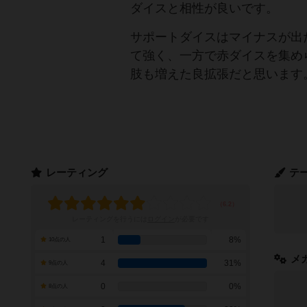
ダイスと相性が良いです。
サポートダイスはマイナスが出
て強く、一方で赤ダイスを集め
肢も増えた良拡張だと思います
レーティング
テ
レーティングを行うには
ログイン
が必要です
1
8%
10点の人
メ
4
31%
9点の人
0
0%
8点の人