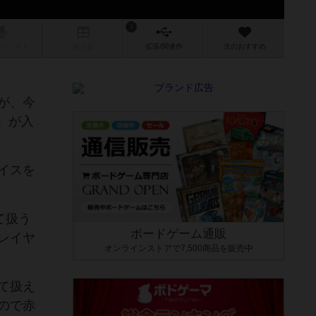
1
/インスト
掲示板
拡張/関連
作
次のおすすめ
が、今
）が入
イスを
て扱う
ボードゲーム通販
レイヤ
オンラインストアで7,500商品を販売中
て扱え
ので赤