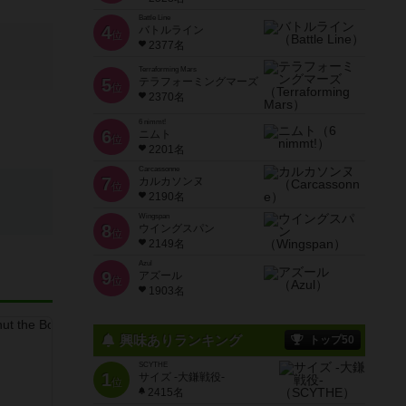
Battle Line
4
バトルライン
位
2377名
Terraforming Mars
5
テラフォーミングマーズ
位
2370名
6 nimmt!
6
ニムト
位
2201名
Carcassonne
7
カルカソンヌ
位
2190名
Wingspan
8
ウイングスパン
位
2149名
Azul
9
アズール
位
1903名
興味ありランキング
トップ50
SCYTHE
1
サイズ -大鎌戦役-
位
2415名