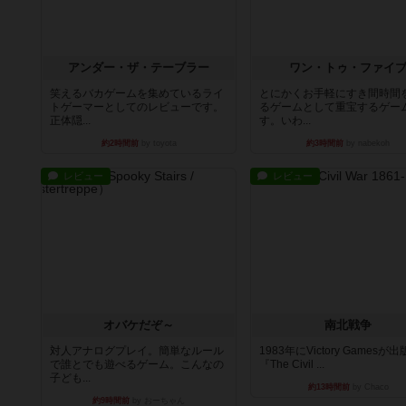
アンダー・ザ・テーブラー
ワン・トゥ・ファイ
笑えるバカゲームを集めているライ
とにかくお手軽にすき間時間
トゲーマーとしてのレビューです。
るゲームとして重宝するゲー
正体隠...
す。いわ...
約2時間前
by toyota
約3時間前
by nabekoh
レビュー
レビュー
オバケだぞ～
南北戦争
対人アナログプレイ。簡単なルール
1983年にVictory Gamesが
で誰とでも遊べるゲーム。こんなの
『The Civil ...
子ども...
約13時間前
by Chaco
約9時間前
by おーちゃん