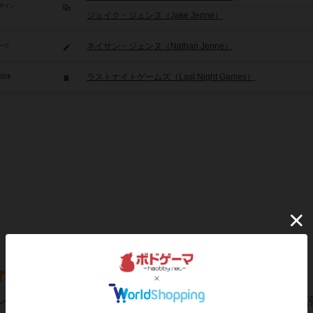
ザイン
ジェイク・ジェンヌ（Jake Jenne）
ネイサン・ジェンヌ（Nathan Jenne）
ーク
ラストナイトゲームズ（Last Night Games）
/団体
レイすると赤ダイスの強さに気がつくと思いますが、今回の拡