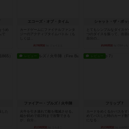
ブ
エコーズ・オブ・タイム
シャット・ザ・ボッ
をうめ
カードゲームにファイナルファンタ
とてもシンプルなダイスゲ
ムで
ジーのアクティブタイムバトル（も
つのダイスを振って、出目
しくは...
自分の...
約7時間前
by ジェイとと
約8時間前
by OSAっち
レビュー
レビュー
ファイアー・ブルズ / 火牛陣
フリップ７
出版した
火牛を引き連れて敵を殲滅させる。
カードをめくるかパスをす
縦か斜めで前2列まで攻撃できる
めてパスした時のカード数
が、自分...
になる...
約15時間前
by うらまこ
約15時間前
by mob567