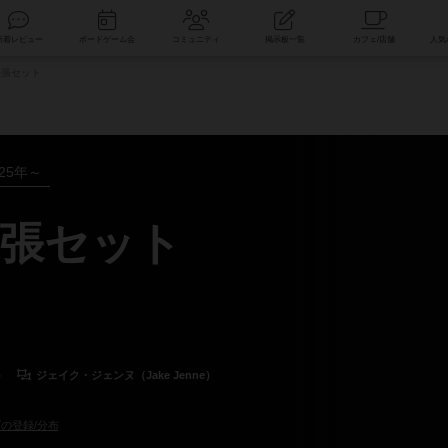
索
新着レビュー
ボードゲーム会
コミュニティ
掲示板一覧
張セット
025年～
張セット
）
ジェイク・ジェンヌ（Jake Jenne）
の登録/分布