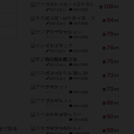
ファースト・イン・フライト
108
PT
紹介文あり
3件の投稿
モズビ－ズ・レイダ－ズ
94
PT
紹介文あり
1件の投稿
テンプテーション
79
PT
紹介文なし
2件の投稿
インドネシア
78
PT
紹介文あり
2件の投稿
宵と暁の呪文書
75
PT
紹介文あり
8件の投稿
リスボン・トラム 28
73
PT
紹介文あり
9件の投稿
アマナイト
73
PT
紹介文なし
1件の投稿
ブラヴェスト
66
PT
紹介文なし
1件の投稿
スペクタキュラー
60
PT
紹介文なし
1件の投稿
スモールワールド
張で賢者
59
PT
紹介文あり
13件の投稿