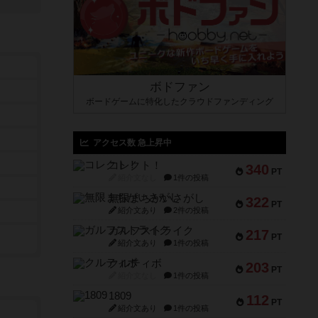
ボドファン
ボードゲームに特化したクラウドファンディング
アクセス数 急上昇中
コレクト！
340
PT
紹介文なし
1件の投稿
無限まちがいさがし
322
PT
紹介文あり
2件の投稿
ガルフストライク
217
PT
紹介文あり
1件の投稿
クルティボ
203
PT
紹介文なし
1件の投稿
1809
112
PT
紹介文あり
1件の投稿