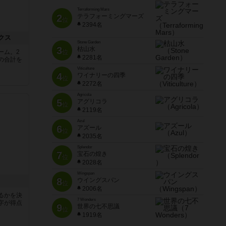
Terraforming Mars
2
テラフォーミングマーズ
位
2394名
クス
Stone Garden
3
枯山水
ーム。2
位
2281名
の合計を
Viticulture
4
ワイナリーの四季
位
2272名
Agricola
5
アグリコラ
位
2119名
Azul
6
アズール
位
2035名
Splendor
7
宝石の煌き
位
2028名
Wingspan
8
ウイングスパン
位
2006名
るかを決
7 Wonders
字が得点
9
世界の七不思議
位
1919名