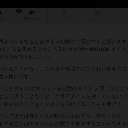
16
ュー
店舗/
カフェ
リプレイ
日記
戦略
・コツ
ルール
回かプレイすると赤ダイスの強さに気がつくと思います
ダイスを集めると手に入る出目が00〜90の10面ダイス
終止符が打たれました。
われることがなく、これまた拡張で追加された任意のダ
性が良いです。
イルドダイスは"持っている任意のダイス"と同じ色とし
として扱うこともでき、クリアダイスを持っていないプ
り返されることなくダイスを取得することも可能です。
として扱えば赤ダイスの取得にも役立ち、赤ダイスとし
トすることはできませんが数字を加算することができる