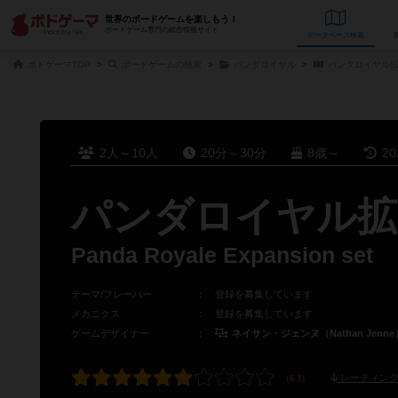
世界のボードゲームを楽しもう！
ボードゲーム専門の総合情報サイト
データベース
検
ボドゲーマTOP
ボードゲームの検索
パンダロイヤル
パンダロイヤル拡
2人～10人
20分～30分
8歳～
2
パンダロイヤル拡
Panda Royale Expansion set
テーマ/フレーバー
：
登録を募集しています
メカニクス
：
登録を募集しています
ゲームデザイナー
：
ネイサン・ジェンヌ（Nathan Jenne
レーティング