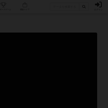
ログイン
カフェ/店舗
人気ボードゲーム
通販ストア