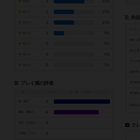
3
23%
7点の人
2
15%
6点の人
作
2
15%
5点の人
タイトル
1
8%
4点の人
原題・英
0
0%
3点の人
参加人数
0
0%
2点の人
プレイ時
0
0%
1点の人
対象年齢
プレイ感の評価
発売時期
トグルスイッチを押すとプレイ感（
※
）の投票ができます
参考価格
5
運・確率
関連作品
4
戦略・判断力
0
交渉・立ち回り
ク
0
心理戦・ブラフ