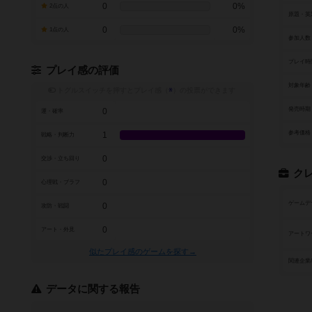
0
0%
2点の人
原題・英
0
0%
1点の人
参加人数
プレイ時
プレイ感の評価
対象年齢
トグルスイッチを押すとプレイ感（
※
）の投票ができます
発売時期
0
運・確率
参考価格
1
戦略・判断力
0
交渉・立ち回り
ク
0
心理戦・ブラフ
ゲームデ
0
攻防・戦闘
0
アート・外見
アートワ
似たプレイ感のゲームを探す→
関連企業
データに関する報告