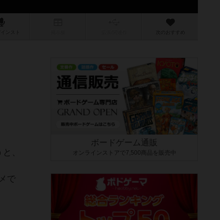
/インスト
掲示板
拡張/関連
作
次のおすすめ
ボードゲーム通販
うと、
オンラインストアで7,500商品を販売中
メで