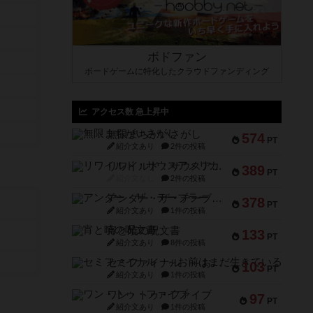
ボドファン
ボードゲームに特化したクラウドファンディング
アクセス数 急上昇中
無限まちがいさがし
574
PT
紹介文あり
2件の投稿
リワイルド：サウスアメリカ
389
PT
紹介文なし
2件の投稿
アンダー・ザ・テーブラー
378
PT
紹介文あり
1件の投稿
宵と暁の呪文書
133
PT
紹介文あり
8件の投稿
セミファイナル ～お前はまだ生きている～
103
PT
紹介文あり
1件の投稿
ワン・トゥ・ファイブ
97
PT
紹介文あり
1件の投稿