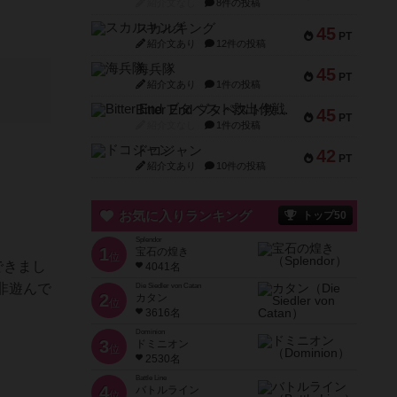
紹介文なし
8件の投稿
スカルキング
45
PT
紹介文あり
12件の投稿
海兵隊
45
PT
紹介文あり
1件の投稿
Bitter End ブタペスト救出作戦
45
PT
紹介文なし
1件の投稿
ドコジャン
42
PT
紹介文あり
10件の投稿
お気に入りランキング
トップ50
Splendor
1
宝石の煌き
位
できまし
4041名
非遊んで
Die Siedler von Catan
2
カタン
位
3616名
Dominion
3
ドミニオン
位
2530名
Battle Line
4
バトルライン
位