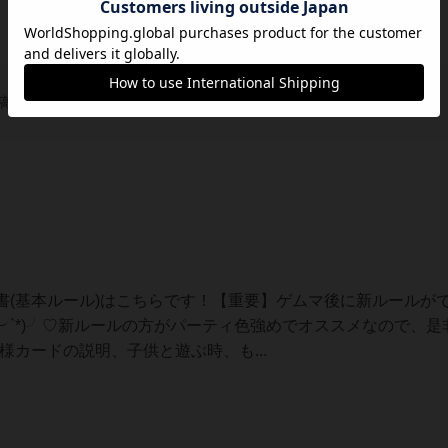
稿を募集しています
書(基本ルール)はこちらです！【重要】ゲムマ後に新ルールが
´︶`*)╯♡新ルールの方がパーティ色強めでオススメなので、是
様カードの説明、子供と遊ぶ時、も...