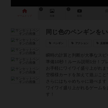
8
1
ゲーム
トップ
画像
動画
レビ
同じ色のペンギンをい
ペンギン
アクション
反射
瞬時の計算と判断が大事なスピ
準備10秒！ルール説明1分！プ
お手軽にワイワイ盛り上がれますよ\(
空模様カードを加えて遊ぶこと
さらにはちゃめちゃに遊べます
ワイワイ盛り上がれるゲームを
す！