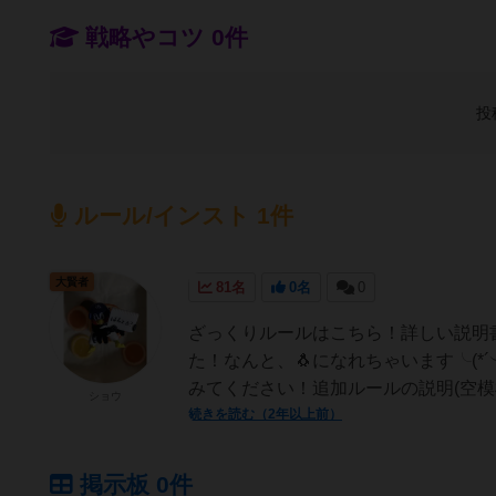
戦略やコツ 0件
投
ルール/インスト 1件
大賢者
81名
0名
0
ざっくりルールはこちら！詳しい説明
た！なんと、🐧になれちゃいます╰(*
みてください！追加ルールの説明(空模
ショウ
続きを読む（2年以上前）
掲示板 0件