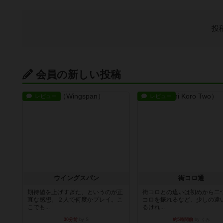
投
会員の新しい投稿
レビュー
レビュー
ウイングスパン
街コロ通
期待値を上げすぎた、というのが正
街コロとの違いは初めから二
直な感想。２人で何度かプレイ。こ
コロを振れるなど、少しの違
こでも...
るけれ...
30分前
by S
約5時間前
by くみ