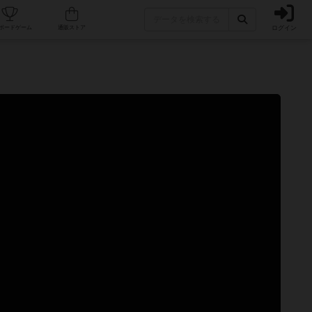
ログイン
カフェ/店舗
人気ボードゲーム
通販ストア