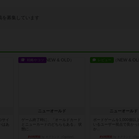
稿を募集しています
戦略やコツ
レビュー
ニューオールド
ニューオールド
つサイ
ゲーム終了時に、「オールドカード
ボードゲームを1,000個以
いはあ
とニューカードのどちらもある」 状
いるユーザー視点で良かっ
態に...
か...
約6時間前
by オグランド（Oguland）
約6時間前
by オグランド（Ogu