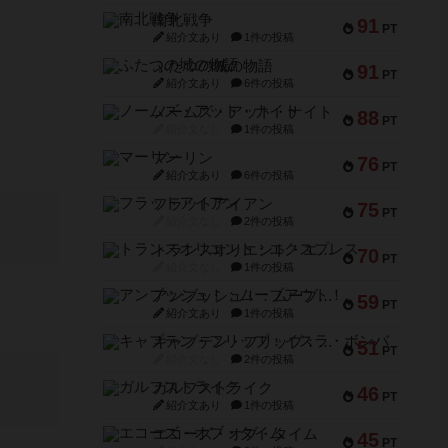
南北戦争
91
PT
紹介文あり
1件の投稿
ふたつの城の物語
91
PT
紹介文あり
6件の投稿
ノームズ・アット・ナイト
88
PT
紹介文なし
1件の投稿
マーリン
76
PT
紹介文あり
6件の投稿
フラットアイアン
75
PT
紹介文なし
2件の投稿
トランスオリエント・エクスプレス
70
PT
紹介文なし
1件の投稿
アンブッシュ！：ムーブアウト！
59
PT
紹介文あり
1件の投稿
キャプテン・フリップ：イスラ・ボンバ
51
PT
紹介文なし
2件の投稿
ガルフストライク
46
PT
紹介文あり
1件の投稿
エコーズ・オブ・タイム
45
PT