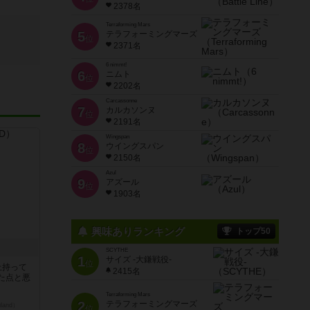
2378名
Terraforming Mars
5
テラフォーミングマーズ
位
2371名
6 nimmt!
6
ニムト
位
2202名
Carcassonne
7
カルカソンヌ
位
2191名
Wingspan
8
ウイングスパン
位
2150名
Azul
9
アズール
位
1903名
興味ありランキング
トップ50
SCYTHE
1
サイズ -大鎌戦役-
位
上持って
2415名
た点と悪
Terraforming Mars
2
テラフォーミングマーズ
land）
位