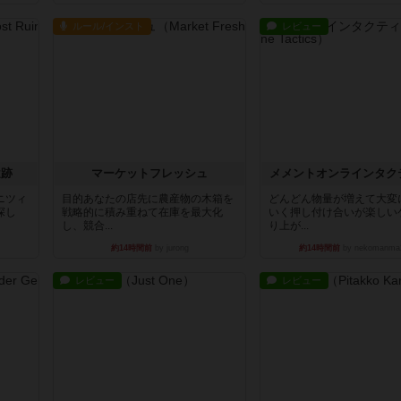
ルール/インスト
レビュー
遺跡
マーケットフレッシュ
メメントオンラインタク
ニツィ
目的あなたの店先に農産物の木箱を
どんどん物量が増えて大変
探し
戦略的に積み重ねて在庫を最大化
いく押し付け合いが楽しい
し、競合...
り上が...
約14時間前
by jurong
約14時間前
by nekomanma
レビュー
レビュー