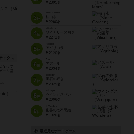
2395名
Stone Garden
3
枯山水
位
2280名
Viticulture
4
ワイナリーの四季
位
2272名
Agricola
5
アグリコラ
位
2120名
ティクス
Azul
6
アズール
位
になって
2034名
ゲーム盛
Splendor
7
宝石の煌き
位
222
2029名
Wingspan
8
ウイングスパン
位
2006名
7 Wonders
9
世界の七不思議
位
1920名
最近見たボードゲーム