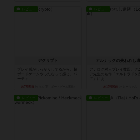
レビュー
レビュー
デクリプト
アルナックの失われし
プレイ感がしっかりしてるから、超
アナログ対人プレイ数回。ク
ボードゲームやったなって感じ。パ
ア先生の名作「エルドラドを
ーティ...
て」にあ...
約7時間前
by ヒロ(新！ボードゲーム家族)
約10時間前
by おーちゃん
レビュー
レビュー