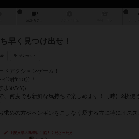
2
1
ュー
店舗/
カフェ
リプレイ
日記
戦略
・コツ
ルール
ち早く見つけ出せ！
神経
サンセット
ードアクションゲーム！
レイ時間10分！
//∇//)\
で、何度でも新鮮な気持ちで楽しめます！同時に2枚使
！
お求めの方やペンギンをこよなく愛する方に特にオスス
上記文章の執筆にご協力くださった方