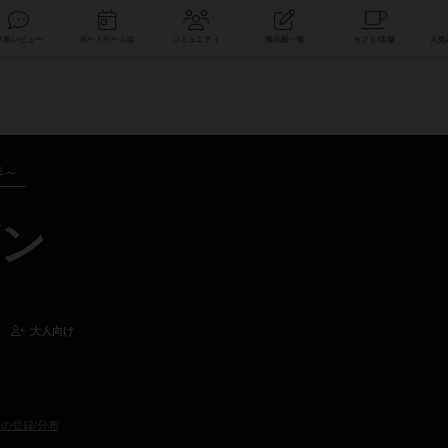
索
新着レビュー
ボードゲーム会
コミュニティ
掲示板一覧
年～
ン
け
大人向け
の登録/分布