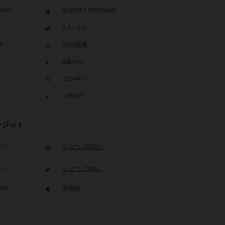
SUNSET PENGUIN
題表記
2人～6人
10分前後
間
6歳から
2024年～
1,800円
レジット
ショウ（Sho）
ザイン
ショウ（Sho）
ーク
未登録
/団体