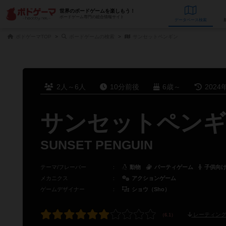
世界のボードゲームを楽しもう！
ボードゲーム専門の総合情報サイト
データベース
検
ボドゲーマTOP
ボードゲームの検索
サンセットペンギン
2人～6人
10分前後
6歳～
2024
サンセットペンギ
SUNSET PENGUIN
テーマ/フレーバー
：
動物
パーティゲーム
子供向
メカニクス
：
アクションゲーム
ゲームデザイナー
：
ショウ（Sho）
レーティング