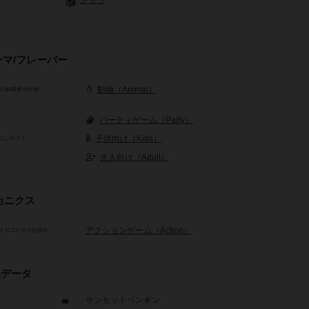
ショウ
ーマ/フレーバー
動物（Animal）
人物/職業や生物
パーティゲーム（Party）
子供向け（Kids）
コンセプト
大人向け（Adult）
カニクス
アクションゲーム（Action）
メカニクスや仕組み
品データ
サンセットペンギン