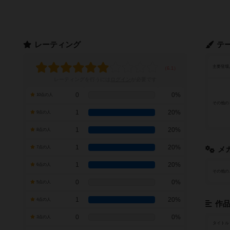
レーティング
テ
主要登場
レーティングを行うには
ログイン
が必要です
0
0%
10点の人
その他の
1
20%
9点の人
1
20%
8点の人
1
20%
7点の人
メ
1
20%
6点の人
その他の
0
0%
5点の人
1
20%
4点の人
作
0
0%
3点の人
タイトル