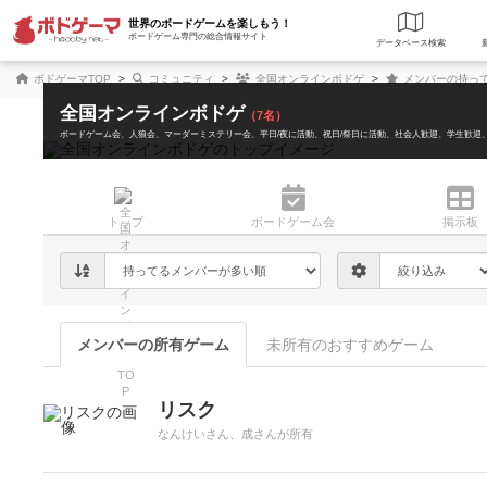
世界のボードゲームを楽しもう！
ボードゲーム専門の総合情報サイト
データベース
検
ボドゲーマTOP
コミュニティ
全国オンラインボドゲ
メンバーの持っ
全国オンラインボドゲ
（7名）
ボードゲーム会
人狼会
マーダーミステリー会
平日/夜に活動
祝日/祭日に活動
社会人歓迎
学生歓迎
トップ
ボード
ゲーム会
掲示板
メンバーの所有ゲーム
未所有のおすすめゲーム
リスク
なんけいさん、成さんが所有