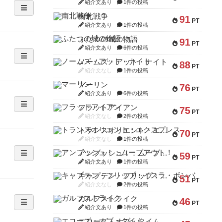
紹介文あり
1件の投稿
南北戦争
91
PT
紹介文あり
1件の投稿
ふたつの城の物語
91
PT
紹介文あり
6件の投稿
ノームズ・アット・ナイト
88
PT
紹介文なし
1件の投稿
マーリン
76
PT
紹介文あり
6件の投稿
フラットアイアン
75
PT
紹介文なし
2件の投稿
トランスオリエント・エクスプレス
70
PT
紹介文なし
1件の投稿
アンブッシュ！：ムーブアウト！
59
PT
紹介文あり
1件の投稿
キャプテン・フリップ：イスラ・ボンバ
51
PT
紹介文なし
2件の投稿
ガルフストライク
46
PT
紹介文あり
1件の投稿
エコーズ・オブ・タイム