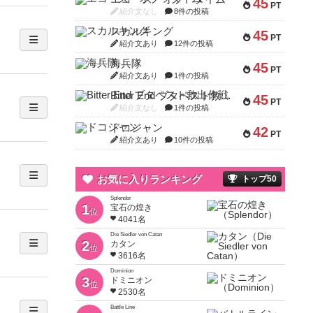
45
PT
紹介文なし
8件の投稿
スカルキング
45
PT
紹介文あり
12件の投稿
海兵隊
45
PT
紹介文あり
1件の投稿
Bitter End ブタペスト救出作戦
45
PT
紹介文なし
1件の投稿
ドコジャン
42
PT
紹介文あり
10件の投稿
お気に入りランキング
トップ50
Splendor
1
宝石の煌き
位
4041名
Die Siedler von Catan
2
カタン
位
3616名
Dominion
3
ドミニオン
位
2530名
Battle Line