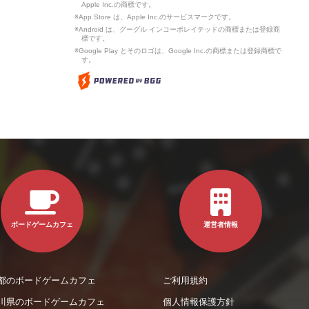
Apple Inc.の商標です。
※App Store は、Apple Inc.のサービスマークです。
※Android は、グーグル インコーポレイテッドの商標または登録商
標です。
※Google Play とそのロゴは、Google Inc.の商標または登録商標で
す。
ボードゲームカフェ
運営者情報
都のボードゲームカフェ
ご利用規約
川県のボードゲームカフェ
個人情報保護方針