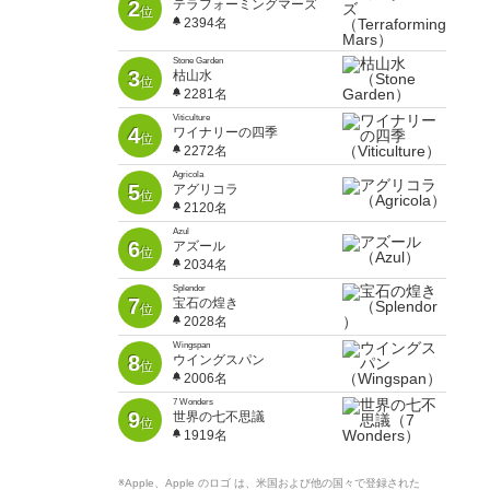
2
テラフォーミングマーズ
位
2394名
Stone Garden
3
枯山水
位
2281名
Viticulture
4
ワイナリーの四季
位
2272名
Agricola
5
アグリコラ
位
2120名
Azul
6
アズール
位
2034名
Splendor
7
宝石の煌き
位
2028名
Wingspan
8
ウイングスパン
位
2006名
7 Wonders
9
世界の七不思議
位
1919名
※Apple、Apple のロゴ は、米国および他の国々で登録された