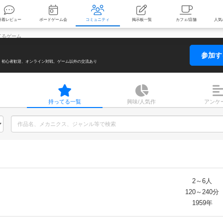
索
新着レビュー
ボードゲーム会
コミュニティ
掲示板一覧
てるゲーム
参加
初心者歓迎
オンライン対戦
ゲーム以外の交流あり
持ってる
一覧
興味/人気
作
アンケ
2～6人
120～240分
1959年