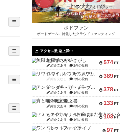
ボドファン
ボードゲームに特化したクラウドファンディング
アクセス数 急上昇中
無限まちがいさがし
574
PT
紹介文あり
2件の投稿
リワイルド：サウスアメリカ
389
PT
紹介文なし
2件の投稿
アンダー・ザ・テーブラー
378
PT
紹介文あり
1件の投稿
宵と暁の呪文書
133
PT
紹介文あり
8件の投稿
セミファイナル ～お前はまだ生きている～
103
PT
紹介文あり
1件の投稿
ワン・トゥ・ファイブ
97
PT