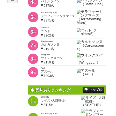
4
バトルライン
位
2378名
Terraforming Mars
5
テラフォーミングマーズ
位
2371名
6 nimmt!
6
ニムト
位
2202名
Carcassonne
7
カルカソンヌ
位
2191名
Wingspan
8
ウイングスパン
位
2150名
Azul
9
アズール
位
1903名
興味ありランキング
トップ50
SCYTHE
1
サイズ -大鎌戦役-
位
2415名
Terraforming Mars