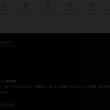
索
新着レビュー
ボードゲーム会
コミュニティ
掲示板一覧
1959年～
戦争/軍事
ン
エリアマジョリティ（陣取り）
エリア移動
プレイヤーの脱落
取引
isse）
の登録/分布