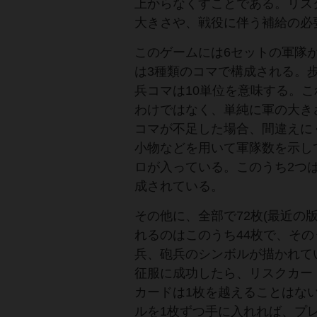
上からなくすことである。リス
大きさや、戦役に伴う補給の必
このゲームには6セットの軍隊
は3種類のコマで構成される。
兵コマは10単位を意味する。
わけではなく、単純に軍の大き
コマが不足した場合、間違えに
小物などを用いて軍隊数を示し
ロが入っている。このうち2つ
成されている。
その他に、全部で72枚(最近の
れるのはこのうち44枚で、そ
兵、砲兵のシンボルが描かれて
征服に成功したら、リスクカー
カードは1枚を越えることはな
ルを1枚ずつ手に入れれば、プ