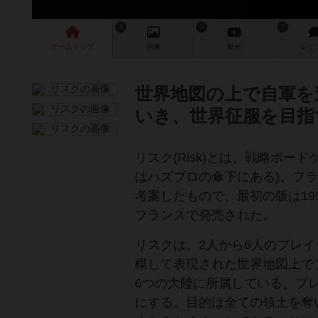
3
1
7
ゲーム
トップ
画像
動画
レビ
世界地図の上で自軍を
いき、世界征服を目指
リスク(Risk)とは、戦略ボ
はハズブロの傘下にある)。フランス
考案したもので、最初の版は1957年
フランスで発売された。
リスクは、2人から6人のプレ
模して表現された世界地図上で
6つの大陸に所属している。プ
にする。目的は全ての領土を奪