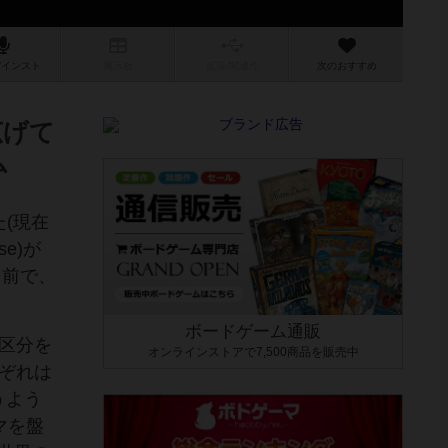
/インスト
掲示板
拡張/関連
作
次のおすすめ
広げて
ム
(現在
e)が
う名前で、
ボードゲーム通販
区分を
オンラインストアで7,500商品を販売中
ぞれは
うよう
マを盤