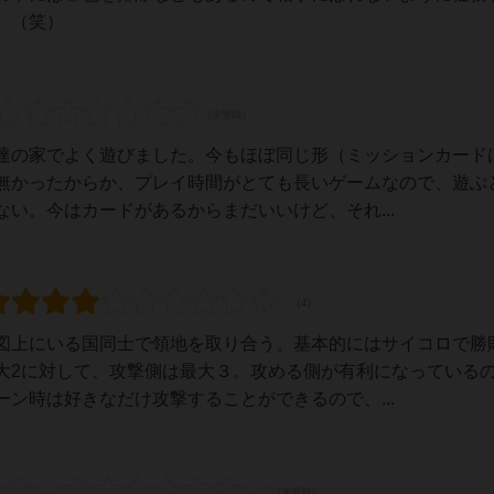
。（笑）
達の家でよく遊びました。今もほぼ同じ形（ミッションカード
無かったからか、プレイ時間がとても長いゲームなので、遊ぶ
い。今はカードがあるからまだいいけど、それ...
図上にいる国同士で領地を取り合う。基本的にはサイコロで勝
大2に対して、攻撃側は最大３。攻める側が有利になっている
ン時は好きなだけ攻撃することができるので、...