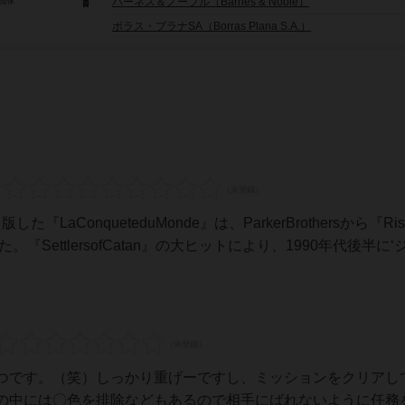
バーネス＆ノーブル（Barnes & Noble）
/団体
ボラス・プラナSA（Borras Plana S.A.）
した『LaConqueteduMonde』は、ParkerBrothersから『R
『SettlersofCatan』の大ヒットにより、1990年代後半に
つです。（笑）しっかり重げーですし、ミッションをクリアし
の中には〇色を排除などもあるので相手にばれないように任務