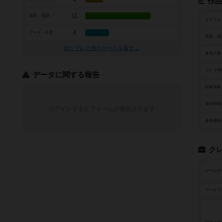
作
11
攻防・戦闘
タイトル
4
アート・外見
原題・英
似たプレイ感のゲームを探す→
参加人数
プレイ時
データに関する報告
対象年齢
発売時期
ログインするとフォームが表示されます
参考価格
ク
ゲームデ
アートワ