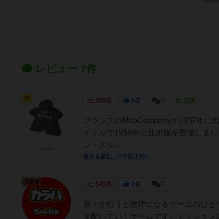
関連企業
レビュー 7件
神
189名
1名
0
充実
フランスのMiroCompanyが1957年に出版
イトルで1959年に北米版が登場しました。
ン・スタ...
chaco
続きを読む（1年以上前）
大賢者
545名
2名
0
我々が行うと喧嘩になるゲームのひと
支配していくゲームです。ミッション