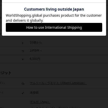
品データ
リスク
Risk
題表記
2人～6人
120分～240分
間
10歳から
1959年～
6,000円
レジット
アルベール・ラモリス（Albert Lamorisse）
ザイン
未登録
ーク
アルガ（Alga）