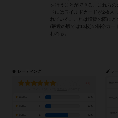
を行うことができる。これらの
ドにはワイルドカードが2枚入
れている。これは増援の際にど
(最近の版では12枚)の指令カ
われる。
レーティング
テ
舞台の時
レーティングを行うには
ログイン
が必要です
1
4%
10点の人
ゲームの
1
4%
9点の人
その他の
4
16%
8点の人