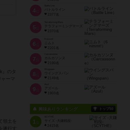
Battle Line
4
バトルライン
位
2377名
Terraforming Mars
5
テラフォーミングマーズ
位
2370名
6 nimmt!
6
ニムト
位
2201名
Carcassonne
7
カルカソンヌ
位
2190名
Wingspan
isk』のタ
8
ウイングスパン
位
2149名
‘ジャーマ
Azul
9
アズール
位
1903名
興味ありランキング
トップ50
SCYTHE
1
て領土を
サイズ -大鎌戦役-
位
2415名
を遂行す