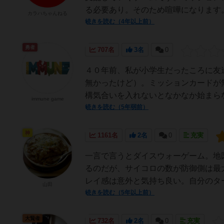
る必要あり。そのため喧嘩になります
カラハちゃんねる
続きを読む（4年以上前）
勇者
707名
3名
0
４０年前、私が小学生だったころに友
無かったけど）。ミッションカードが
構気合いを入れないとなかなか始まらな
immune game
続きを読む（5年弱前）
神
1161名
2名
0
充実
一言で言うとダイスウォーゲーム。地
るのだが、サイコロの数が防御側は最
レイ感は意外と気持ち良い。自分のター
山田
続きを読む（5年以上前）
大賢者
732名
2名
0
充実