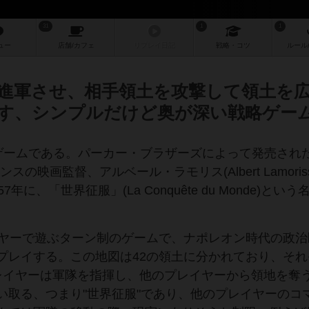
31
1
1
ュー
店舗/
カフェ
リプレイ
日記
戦略
・コツ
ルール
進軍させ、相手領土を攻撃して領土を
す、シンプルだけど奥が深い戦略ゲー
ードゲームである。パーカー・ブラザーズによって発売された
の映画監督、アルベール・ラモリス(Albert Lamoriss
に、「世界征服」(La Conquête du Monde)とい
イヤーで遊ぶターン制のゲームで、ナポレオン時代の政治
プレイする。この地図は42の領土に分かれており、それ
レイヤーは軍隊を指揮し、他のプレイヤーから領地を奪
い取る、つまり"世界征服"であり、他のプレイヤーのコ