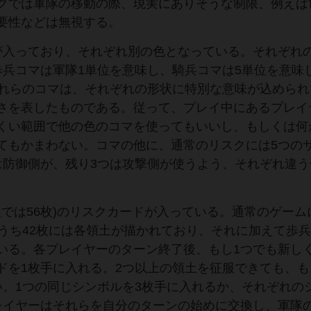
クでは軍隊の移動の際、現実にありそうな制限、例えば
要性などは無視する。
が入っており、それぞれ別の色となっている。それぞれ
歩兵コマは軍隊1単位を意味し、騎兵コマは5単位を意味
これらのコマは、それぞれの形状に特別な意味が込められ
さを表したものである。従って、プレイ中にあるプレイ
くい範囲で他の色のコマを使ってもいいし、もしくは何
てもかまわない。コマの他に、通常のリスクには5つの
は防御側が、残り3つは攻撃側が使うよう、それぞれ違う
版では56枚)のリスクカードが入っている。通常のゲーム
のうち42枚には各領土が描かれており、それに加えて歩
いる。各プレイヤーのターン終了後、もし1つでも新し
ドを1枚手に入れる。2つ以上の領土を征服できても、も
い。1つの同じシンボルを3枚手に入れるか、それぞれの
レイヤーはそれらを自分のターンの始めに交換し、軍隊