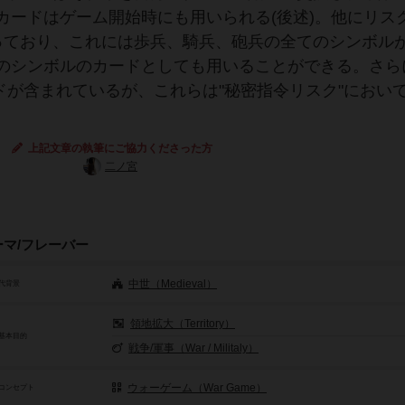
カードはゲーム開始時にも用いられる(後述)。他にリス
っており、これには歩兵、騎兵、砲兵の全てのシンボル
のシンボルのカードとしても用いることができる。さらに
ードが含まれているが、これらは"秘密指令リスク"におい
上記文章の執筆にご協力くださった方
二ノ宮
ーマ/フレーバー
中世（Medieval）
代背景
領地拡大（Territory）
基本目的
戦争/軍事（War / Militaly）
ウォーゲーム（War Game）
コンセプト