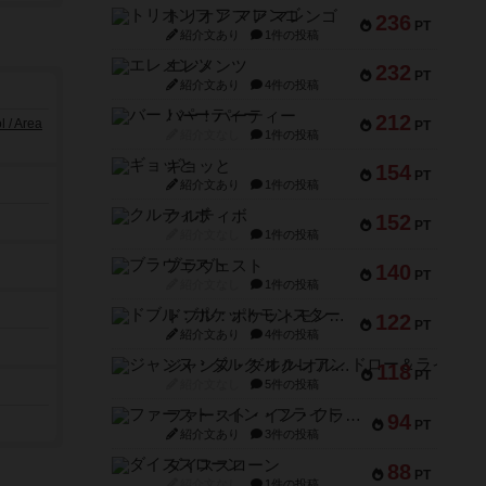
トリオンフ ア マレンゴ
236
PT
紹介文あり
1件の投稿
エレメンツ
232
PT
紹介文あり
4件の投稿
バー！パーティー
212
/ Area
PT
紹介文なし
1件の投稿
ギョッと
154
PT
紹介文あり
1件の投稿
クルティボ
152
PT
紹介文なし
1件の投稿
ブラヴェスト
140
PT
紹介文なし
1件の投稿
ドブル：ポケットモンスター
122
PT
紹介文あり
4件の投稿
ジャンヌ・ダルク-オルレアン ドロー＆ライト
118
PT
紹介文なし
5件の投稿
ファースト・イン・フライト
94
PT
紹介文あり
3件の投稿
ダイススローン
88
PT
紹介文なし
1件の投稿