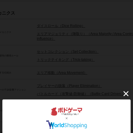
カニクス
ダイスロール（Dice Rolling）
メカニクス
エリアマジョリティ（陣取り）（Area Majority / Area Control 
influence）
セットコレクション（Set Collection）
源等の獲得ルール
トリックテイキング（Trick-taking）
エリア移動（Area Movement）
する仕組み
プレイヤーの脱落（Player Elimination）
ーの干渉/影響アクション
バトルカード（攻撃値-防御値）（Battle Card Driven）
取引内容の交渉（Negociation）
ー間の関係/状態
チーム戦（Partnerships）