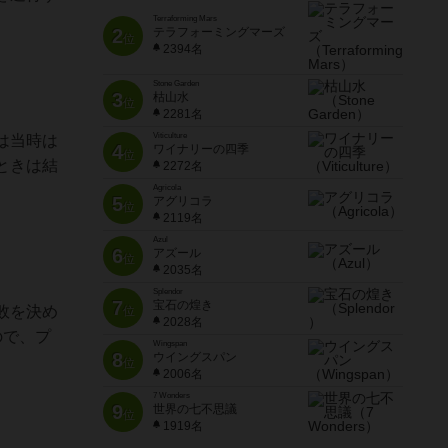
Terraforming Mars
2
テラフォーミングマーズ
位
2394名
Stone Garden
3
枯山水
位
2281名
Viticulture
は当時は
4
ワイナリーの四季
位
ときは結
2272名
Agricola
5
アグリコラ
位
2119名
Azul
6
アズール
位
2035名
Splendor
7
宝石の煌き
敗を決め
位
2028名
ので、プ
Wingspan
8
ウイングスパン
位
2006名
7 Wonders
9
世界の七不思議
位
1919名