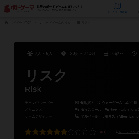
世界のボードゲームを楽しもう！
ボードゲーム専門の総合情報サイト
データベース
検
ボドゲーマTOP
ボードゲームの検索
リスク
2人～6人
120分～240分
10歳～
リスク
Risk
テーマ/フレーバー
：
領地拡大
ウォーゲーム
中世
メカニクス
：
ダイスロール
セットコレクショ
ゲームデザイナー
：
アルベール・ラモリス（Albert Lamor
レーティング