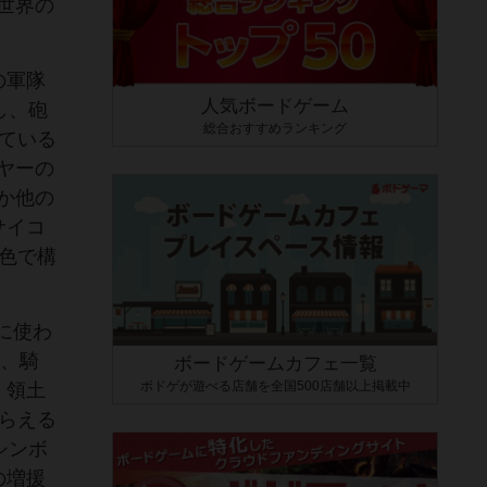
世界の
の軍隊
人気ボードゲーム
し、砲
総合おすすめランキング
ている
ヤーの
か他の
サイコ
色で構
に使わ
兵、騎
ボードゲームカフェ一覧
ボドゲが遊べる店舗を全国500店舗以上掲載中
く領土
らえる
シンボ
の増援