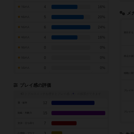
4
16%
7点の人
メ
5
20%
6点の人
6
24%
5点の人
頻出する
4
16%
4点の人
0
0%
3点の人
得点や資
0
0%
2点の人
0
0%
1点の人
移動に関
プレイ感の評価
プレイヤ
トグルスイッチを押すとプレイ感（
※
）の投票ができます
12
運・確率
プレイヤ
15
戦略・判断力
7
交渉・立ち回り
3
心理戦・ブラフ