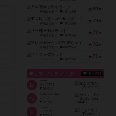
ガルフストライク
80
PT
紹介文あり
1件の投稿
モズビ－ズ・レイダ－ズ
79
PT
紹介文あり
1件の投稿
リー対グラント
77
PT
紹介文あり
1件の投稿
ブレーキング・アウェイ
75
PT
紹介文あり
4件の投稿
ザ・フラッド
71
PT
紹介文なし
1件の投稿
お気に入りランキング
トップ50
Splendor
1
宝石の煌き
位
4040名
Die Siedler von Catan
2
カタン
位
3616名
Dominion
3
ドミニオン
位
2528名