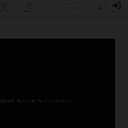
ログイン
カフェ/店舗
人気ボードゲーム
通販ストア
内容の交渉
チーム戦
トリックテイキング
バトルカード（攻撃値-防御値）