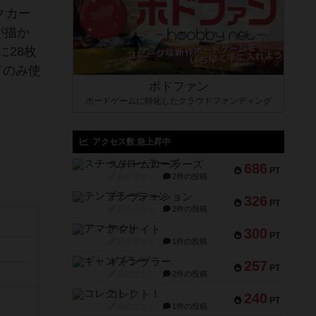
クカー
が描か
28枚
てのみ使
ボドファン
ボードゲームに特化したクラウドファンディング
アクセス数 急上昇中
スチームローラーズ
686
PT
紹介文なし
2件の投稿
テンプテーション
326
PT
紹介文なし
2件の投稿
アマナイト
300
PT
紹介文なし
1件の投稿
ギャンブラー
257
PT
紹介文なし
2件の投稿
コレクト！
240
PT
紹介文なし
1件の投稿