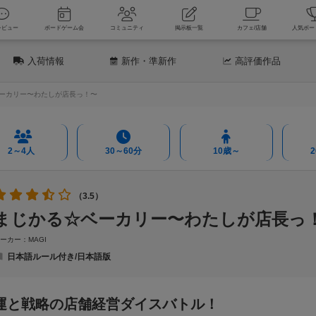
新着レビュー
ボードゲーム会
コミュニティ
掲示板一覧
カフェ
入荷情報
新作
・準新作
高評価
作品
ーカリー〜わたしが店長っ！〜
2～4人
30～60分
10歳～
（3.5）
まじかる☆ベーカリー〜わたしが店長っ
ーカー：MAGI
日本語ルール付き/日本語版
運と戦略の店舗経営ダイスバトル！