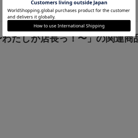
のもつ影響力の大きさを改めて実感させられました。
おかげ
他のレビューを読み込む
レイヤーを誘うのに便利だったりします(^^)
ても、このイラ
をそのまま捉えて、ほんわかした明るいライトなパン屋さん
って買ってしまった人にはもう『ごめんなさい』って言うし
ねえ…（苦笑）
◾️
やりたい放題のパン屋経営
プレイヤーはそ
〜わたしが店長っ！〜」の関連商
を経営する店長なのですが、店員はバイト1人しかおりませ
のオーブンが１台だけです。
ここから手札を使って様々なア
ていくのですが、最終的には《お店の規模=勝利点》で勝利
かりやすい設定です。
アクションによってお金を稼ぎ、お店
増設し、バイトを雇って、お店の規模を拡大していき、ひい
得して、最もお金を稼いだ店長の勝利という、そこだけ聞く
なお店経営ゲームです。
しかし、やっぱりブラックなゲーム
イトを雇っても《給料》は一切支払いません！（爆笑）
また
き抜き』『オーブン泥棒』『悪評を流す』など、相手の店の
もやり放題という無法っぷり。
容赦なくそっちに振り切って
が、このゲームの《売り》なんですね。
うん、確かに《ファ
でやらないとひどいクレームものでしょう。
◾️
相手を蹴落と
がメイン！
直接攻撃ばかりと言っても、相手のアクション