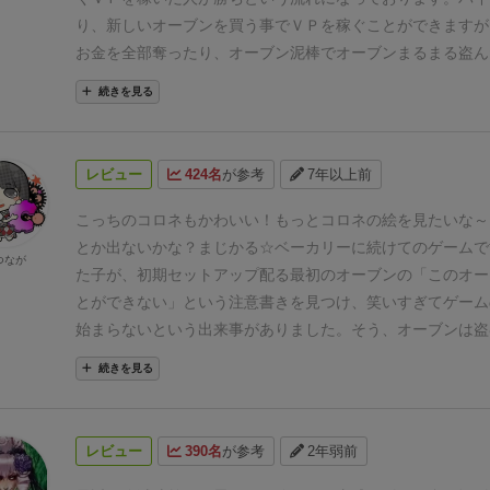
それを嫌がるメンツではなかったので大丈夫でしたが、1タ
り、新しいオーブンを買う事でＶＰを稼ぐことができますが
手札にそれ系のカードが入ってきたので苦手な方には厳しい
お金を全部奪ったり、オーブン泥棒でオーブンまるまる盗ん
す。
また、3人戦だとオーブンやバイト・バイトリーダーの
を金で買収したりとやりたい放題！
アクションカードの効果
続きを見る
あって取り合いにはならなかったのですが、4人だとやや足
ロの出目を使っての対応になりますが、サイコロの目をいじ
も……？ もしかしたらプレイ感が変わるかもしれません。
(
たくさんあります。
プレイした感想としては、カードの引く
レイできましたが、特にそのようなことはありませんでした
サイコロ運等に結構左右されるのと、堅実に行くか、ギャン
レビュー
424名
が参考
7年以上前
「ダイス目を弄り回す楽しさ」に気づかせてくれたゲームでし
考えるかで戦略も違ってくるので何回やっても楽しめると思
えばダイスを使うゲーム最近あまり遊んでなかった) 。面白
こっちのコロネもかわいい！もっとコロネの絵を見たいな～
とか出ないかな？
まじかる☆ベーカリーに続けてのゲームで
つなが
た子が、初期セットアップ配る最初のオーブンの
「このオー
とができない」
という注意書きを見つけ、笑いすぎてゲーム
始まらないという出来事がありました。そう、オーブンは盗
のゲームは、多種多様なアクションに特徴があり、毎回使わ
続きを見る
ドを全捨てで引き直すために次々と新しいカードを見ること
盤はこのダークな選択肢に毎回爆笑し、ルールがつかめてき
こつと勝利を目指して他プレイヤーを叩きまくる、という変
レビュー
390名
が参考
2年弱前
ても良いなと思います。
昨今のドイツゲームにはない直接攻