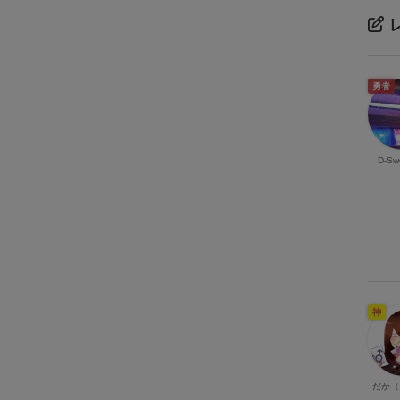
勇者
D-Sw
神
だか（