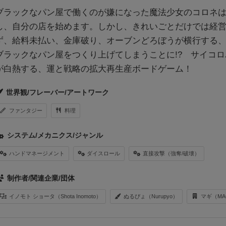
ブラックなパン屋で働くのが嫌になった魔法少女のコロネ
し、自分の店を始めます。しかし、きれいごとだけでは経
ず、給料未払い、金庫破り、オーブンどろぼうが横行する
ブラックなパン屋をつくり上げてしまうことに!? サイコロ
が白熱する、運と戦略の拡大再生産ボードゲーム！
世界観/フレーバー/アートワーク
ファンタジー
料理
システム/メカニクス/ジャンル
ハンドマネージメント
ダイスロール
直接攻撃（強奪/破壊）
制作者/関連企業/団体
イノモト ショータ（Shota Inomoto）
ぬるぴょ（Nurupyo）
マギ（MA