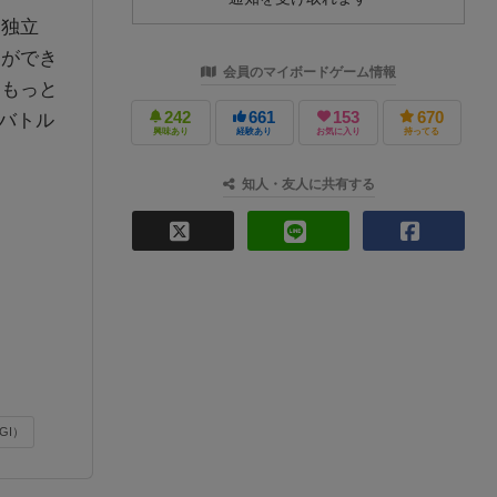
は独立
営ができ
会員のマイボードゲーム情報
、もっと
242
661
153
670
バトル
興味あり
経験あり
お気に入り
持ってる
知人・友人に共有する
GI）