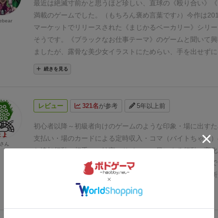
かもコストを払って建てたものを名指しされて奪われるとい
最近は絶滅寸前かと思うほど珍しい、直球の《殴り合い》《
ちゃ強いインタラクト。
でもゲームというものはそういうも
満載のゲームでした。（もちろん褒め言葉です♪）
今作は20
ebear
遊ぶならわかりやすくて遊びやすいです。名指しとはいえ、
マーケットでリリースされた《まじかるベーカリー》シリー
上明確なので、あなた１位だからしょうがないよね～～って
そうです。
《ブラックなお仕事テーマ》のゲームと聞いて興
あります。大丈夫！
えらいひとの騎士が、アタックに対する
ましたが、露骨な美少女イラストにためらい、手を出せずに
い印象があるのですが、発動時にコストとして２金もいるた
（決してこういうイラストが嫌いなわけではないのですが…
続きを見る
悩みが起きやすく、使うタイミングが悩ましいなど、全体的
私は前作を知らないのでどのような内容違いがあるのかは分
とても良くて、何回も遊んで何が強いのか確かめたくなるゲ
が、ボドゲーマでもこちらの方が明らかに《お気に入り》数
ます。オーブンが正義らしいというツイートも見ましたが、
信用して、あえて購入に踏み切りました。
…で、結果は大満
レビュー
321名
が参考
5年以上前
ょう？
ボードゲーマーだけじゃなくて、TCGとかに馴染み
がとうございます♪
◾️
設定とグラフィックの効用
このひどく
刺さるゲームなのではないかな？と思いました！
ゲームを、あえて《魔法ファンタジーのゆるやかな設定》で
初心者以降～初級者向けのゲームのような印象
・場に出すた
《可愛らしいキャラクターデザインでイメージさせる》事で
支払い
・場のカードによる定時収入
・コマ（バイトちゃん）
さん
インパクトを和らげてみせるという手法はうまいやり方です
た追加行動
・相手への妨害
・サイコロの目による行動の変化
定でやったら、だいぶ問題になりそうな内容なので…）
明ら
ゲの基本をよく学べると思う
欠点は
ブラックなパン屋なので
っているところが素晴らしいです。（ファンタジー世界だか
いがない事
後は妨害がメインなので、友人としかやれない所
ゃないんだよ！…って事ですよね♪）
実際にこのおかげで目
内容はかなりブラックなパン屋だけど、結構面白いと思いま
続きを見る
展開にならず、《もう笑って済ますしかないよね〜》という
のを目の当たりにすると、ゲームの《設定》や《グラフィッ