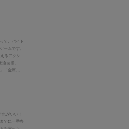
って、バイト
ゲームです。
行えるアクシ
圧迫面接」
」「金庫破
を支払うシス
ねぇのか
ン内で振るダ
プレイヤーの
あ1減らして
…」のような
それがいい！
直接攻撃する
までに一番多
だメンバーは
トを雇った