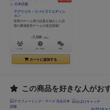
アグリコラ：リバイズドエディシ
ョン
世界のゲーム界の話題を独占した話
題の農場経営ゲームの改定新版!
7,150
¥
（税込）
1～4人
30～120分
45件
カートに追加する
この商品を好きな人がお
おばけキャ