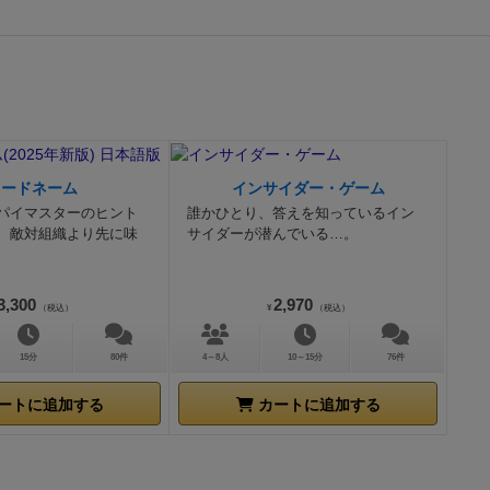
ずしも狙った
れる要素のひ
《狙った》事
で攻める
す。（渾身の
、そのダイス
るので、防衛
コードネーム
インサイダー・ゲーム
楽しい♪
友人
パイマスターのヒント
誰かひとり、答えを知っているイン
この『金庫破
、敵対組織より先に味
サイダーが潜んでいる…。
「だって1番
）」
「だって
3,300
2,970
（税込）
¥
（税込）
1人で回して
持ちは許さん
15分
80件
4～8人
10～15分
76件
待って！私は
て《５》！」
ートに追加する
カートに追加する
も《５》だか
「いやいや、
を出そう