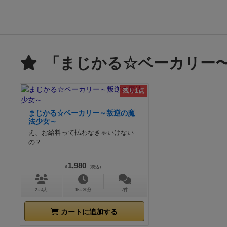
「まじかる☆ベーカリー
残り1点
まじかる☆ベーカリー～叛逆の魔
法少女～
え、お給料って払わなきゃいけない
の？
1,980
¥
（税込）
2～4人
15～30分
7件
カートに追加する