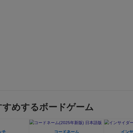
か。」
「ええっ⁈ひどーい！！（笑）」
「あはは、すごいゲ
な感じで、お互いビシバシとはたき合う事を楽しめればなか
るゲームです！
ルールも簡単なので、この作品あたりで攻撃
るのもいいですよ♪（ただし、合わない人に強要しないよう
う！）
今回も長年の私の影響で、《直接攻撃》に抵抗がない
いグループでのプレイだったので、久しぶりに白熱した大騒
てもらいました！楽しかった〜♪
仲の良い友人たちとプレイ
『やった』『やられた』『やり返した』というアクションの
楽しいと改めて実感しました。
やはりボードゲームは《人と
の》なので、《誰とやるか》《どうやるか》は重要ですよね
経質な人が多くなったのか、昔のゲームのように相手を《攻
がなぜか諸悪の根源のように嫌われていますが、本来勝負事
てこそです。（別々に壁打ちテニスをしてても仕方ない）
見
開を妨害されると、一瞬血圧が上がるのが自分でも分かりま
すすめするボードゲーム
が勝負事の《熱さ》になるのです。（決して嫌ではない）
『
やがったな、ちくしょう負けねえぞ！』っていう感覚ですね
ても、それもまた充実感です。
この白熱感は、ソロ風味のゲ
なか味わえない醍醐味なのです。（もちろん攻撃の《タイミ
ッチ
コードネーム
イン