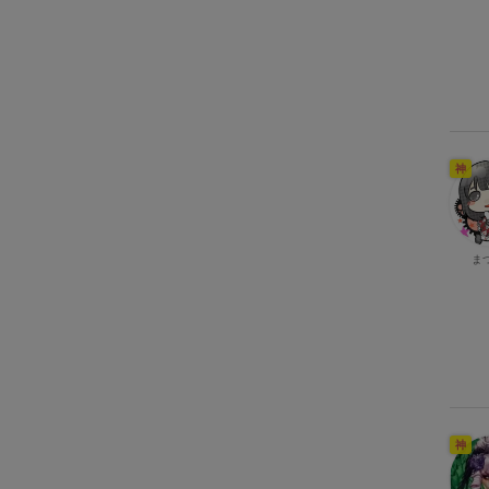
神
ま
神