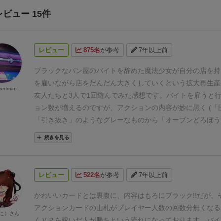
レビュー 15件
レビュー
875名
が参考
7年以上前
ブラックなパン屋のバイトを辞めた魔法少女が自分の店を持
を雇いながら店をだんだん大きくしていくという拡大再生産
ordman
友人たちと3人で1回遊んでみた感想です。
バイトを雇うと
ョン数が増えるのですが、アクションの内容が妙に黒く (「
「引き抜き」のようなグレーなものから「オーブンどろぼう
り」のような真っ黒なものまで) 、またバイトに対して給料
続きを見る
テムもないため、思わず「お前それが嫌で逃げ出したんじゃ
よ！」とツッコみたくなります。
システム面では、アクショ
イスの目を操作する魔法カードがあり、これはいつでも (他
レビュー
522名
が参考
7年以上前
ターンでも) 使うことができます。たとえば→「5!」「じゃ
4」「2増やして6!」「じゃあひっくり返して1ね」「えぇ…
かわいいカードとは裏腹に、内容はもろにブラック!!だが、
盛り上がりが楽しいです。
欠点としてあげられそうなのは、
アクションカードの山札がプレイヤー人数の回数分無くなる
こ）さん
カードがそこそこ入っているというところでしょうか。
遊ん
くＶＰを稼いだ人が勝ちという流れになっております。
バイ