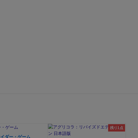
ームね♪」
こん
なか盛り上が
ゲームに慣れ
にしましょ
メンバーが多
ぎを堪能させ
するぶんには
応酬が本当に
交流するも
。
現代人は神
撃》する要素
は相手を倒し
事に自分の展
す。でもそれ
くそっ、やり
。たとえ負け
ームではなか
残り1点
ング》や、
サイダー・ゲーム