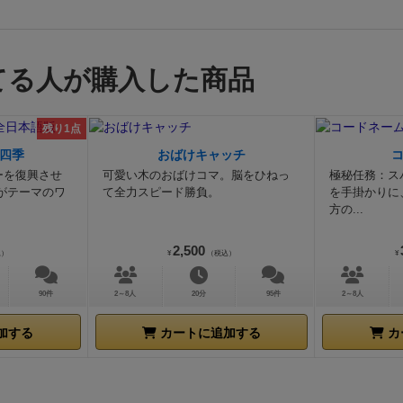
無用で損害！…ではなくダイス判定の多いゲームなので、必
通りの結果になるとは限らないので、そこも笑って済ませら
とつでした。
ダイス判定による攻撃アクションが多いので、
てる人が購入した商品
実は残るものの効果が生じるとは限らず、そのため《どこま
か》、《どこまで反撃するか》、よく考える必要があるので
攻撃をあっさり躱されるとけっこうキツイです、笑）
さらに
残り1点
判定は、カードプレイによってお互いに出目を変えたりでき
四季
おばけキャッチ
したり、追い討ちをかけたりできるわけです。
うん、非常に
ーを復興させ
可愛い木のおばけコマ。脳をひねっ
極秘任務：ス
相手のゲームこそやっぱりこうでなくちゃ。
「じゃあ私ね。
がテーマのワ
て全力スピード勝負。
を手掛かりに
方の...
り』で◯◯ちゃんを攻撃しまーす♪」
「きゃー何で私なの⁈」
お金持ってるじゃない」
「あー、そりゃ仕方ないわなぁ（笑
2,500
込）
¥
（税込）
¥
私、いま店長1人だけなんだよ！」
「本当だ、オーブン3台を
る。ワンオペってすごいな（笑）」
「それでもとりあえず金
90件
2～8人
20分
95件
2～8人
のよ〜♪えい、…（互いにコロコロ）。」
「う〜ダメか…。
この『オートリーズ』を出して２のサイコロをひっくり返し
加する
カートに追加する
カ
「きゃー、嫌だー！このカードで《サイコロ＋２！これで私
ら同点で私の勝ち！」
「あう〜、やっぱダメかぁ…（笑）」
エゲツないですなぁ…」
「じゃあ俺もこの『オーブン泥棒』