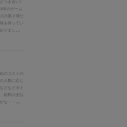
う、めちゃく
どつき合い》
ので、友人と
18年のゲーム
勝利点は盤面
ズの第２弾だ
いう逃げ道が
味を持ってい
防御もあり強
おりました。
めその後伸び
）
残念ながら
なバランスも
かりません
ームでもあり
が多い事から
どうなんでし
足です。あり
のある人にも
腹黒い内容の
包み、あえて
めのコストの
、殺伐とした
の人数に応じ
ね。（現実設
などなどボド
かに狙ってや
、給料の支払
ら現実の話じ
かな・・・。
くじら立てた
す。
雰囲気になる
クデザイン》