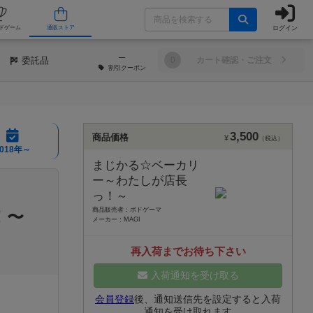
ログイン
/店舗
人気ボードゲーム
通販ストア
─
委託品
0
カート確認・ご注文
割引
クーポン
3,500
商品価格
¥
（税込）
2018年～
まじかる☆ベーカリ
ー～わたしが店長
っ！～
商品販売者：ボドゲーマ
！〜
メーカー：MAGI
再入荷までお待ち下さい
入荷通知を受け取る
会員登録
後、通知送信先を設定すると入荷
通知を受け取れます