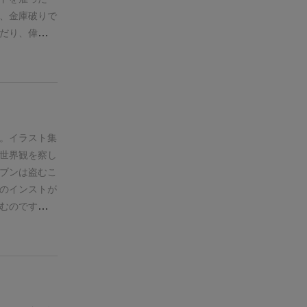
ーンに1枚は
、金庫破りで
と思われま
だり、偉い人
枚数が潤沢に
は殆どサイコ
りないか
れるカードも
追記: 4人でプ
タイミングや
)
個人的には
ブル性を強く
た (そうい
いました。
かったです。
。イラスト集
世界観を察し
ブンは盗むこ
のインストが
むのです。
こ
なかったカー
ができて、序
た後半はこつ
化があってと
撃の嵐で、し