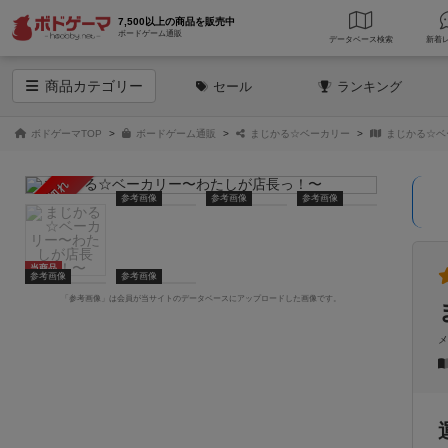
7,500以上の商品を販売中
ボードゲーム通販
データベース
検索
商品
カテゴリー
セール
ランキング
ボドゲーマTOP
ボードゲーム通販
まじかる☆ベーカリー
まじかる☆ベ
売り切れ
参考画像
参考画像
参考画像
当商品
参考画像
参考画像
「参考画像」は会員が当サイトのデータベースにアップロードした画像です。
メ