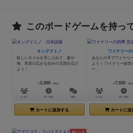
このボードゲームを持っ
キングドミノ
ワイナリーの
欲しいタイルを手に入れて、森や
あなたの手でワイナリ
海、草原の広がる自分の王国を広げ
よう！ ワイナリー経営
よう！
ー...
3,300
7,920
¥
（税込）
¥
（税
2～4人
15～20分
49件
1～6人
45～90分
カートに追加する
カートに追
残り1点