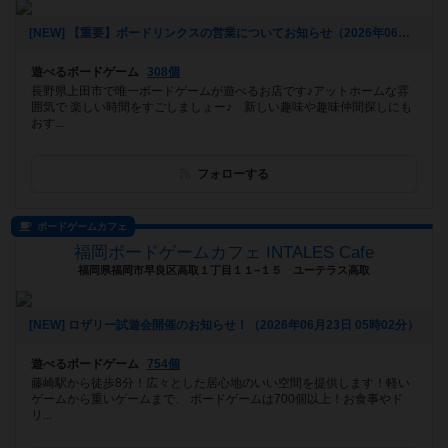
[NEW] 【重要】ボードリンクスの営業についてお知らせ（2026年06月23日 13時10分）
遊べるボードゲーム
308個
長野県上田市で唯一ボードゲームが遊べるお店です♪アットホームな雰
囲気で 楽しい時間をすごしましょー♪ 新しい趣味や趣味仲間探しにも
おす...
フォローする
ボードゲームカフェ
福岡ボードゲームカフェ INTALES Cafe
福岡県福岡市早良区高取１丁目１１−１５ ユーテラス高取
[NEW] ロザリー試遊会開催のお知らせ！（2026年06月23日 05時02分）
遊べるボードゲーム
754個
藤崎駅から徒歩8分！広々とした居心地のいい空間を提供します！軽い
ゲームから重いゲームまで、 ボードゲームは700個以上！お食事やド
リ...