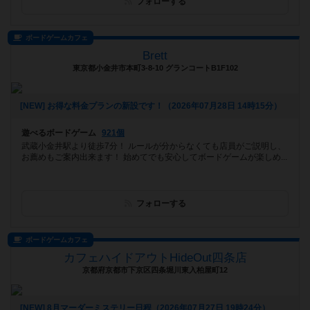
フォローする
ボードゲームカフェ
Brett
東京都小金井市本町3-8-10 グランコートB1F102
[NEW] お得な料金プランの新設です！（2026年07月28日 14時15分）
遊べるボードゲーム
921個
武蔵小金井駅より徒歩7分！ ルールが分からなくても店員がご説明し、
お薦めもご案内出来ます！ 始めてでも安心してボードゲームが楽しめ...
フォローする
ボードゲームカフェ
カフェハイドアウトHideOut四条店
京都府京都市下京区四条堀川東入柏屋町12
[NEW] 8月マーダーミステリー日程（2026年07月27日 19時24分）