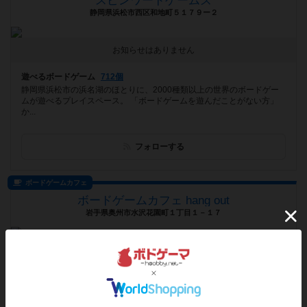
スピンワードゲームズ
静岡県浜松市西区和地町５１７９ー２
お知らせはありません
遊べるボードゲーム
712個
静岡県浜松市の浜名湖のほとりに、2000種類以上の世界のボードゲー
ムが遊べるプレイスペース。 「ボードゲームを遊んだことがない方」
か...
フォローする
ボードゲームカフェ
ボードゲームカフェ hang out
岩手県奥州市水沢花園町１丁目１－１７
[NEW] ご予約でのご利用をおすすめするボードゲーム（2026年07月04日 11時59分）
遊べるボードゲーム
597個
岩手県奥州市水沢 4号線沿い テーブル席(４人席４・２人席２)の他に
個室(和室)があるので、お子様連れも大歓迎！！