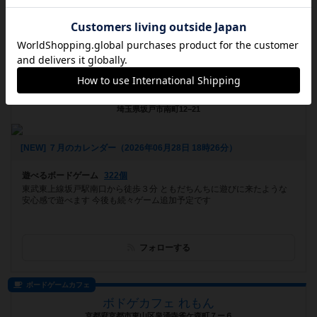
フォローする
プレイスペース
ボードゲームハウス ともだちんち
埼玉県坂戸市南町12−21
[NEW] ７月のカレンダー（2026年06月28日 18時26分）
遊べるボードゲーム
322個
東武東上線坂戸駅南口から徒歩３分 ともだちんちに遊びに来たような
安心感で遊べます 今後も続々ゲーム追加予定です
フォローする
ボードゲームカフェ
ボドゲカフェ れもん
京都府京都市東山区泉涌寺雀ケ森町７ー６