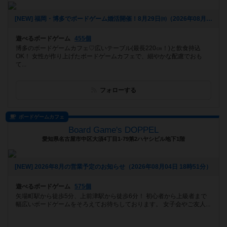
[NEW] 福岡・博多でボードゲーム婚活開催！8月29日㈰（2026年08月05日 16時55分）
遊べるボードゲーム
455個
博多のボードゲームカフェ♡広いテーブル(最長220㎝！)と飲食持込
OK！ 女性が作り上げたボードゲームカフェで、細やかな配慮でおも
て...
フォローする
ボードゲームカフェ
Board Game's DOPPEL
愛知県名古屋市中区大須4丁目1-79第2ハヤシビル地下1階
[NEW] 2026年8月の営業予定のお知らせ（2026年08月04日 18時51分）
遊べるボードゲーム
575個
矢場町駅から徒歩5分、上前津駅から徒歩6分！ 初心者から上級者まで
幅広いボードゲームをそろえてお待ちしております。 女子会やご友人...