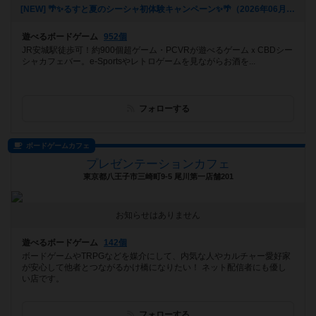
[NEW] 🌴✨るすと夏のシーシャ初体験キャンペーン✨🌴（2026年06月03日 02時03分）
遊べるボードゲーム
952個
JR安城駅徒歩可！約900個超ゲーム・PCVRが遊べるゲームｘCBDシー
シャカフェバー。e-Sportsやレトロゲームを見ながらお酒を...
フォローする
ボードゲームカフェ
プレゼンテーションカフェ
東京都八王子市三崎町9-5 尾川第一店舗201
お知らせはありません
遊べるボードゲーム
142個
ボードゲームやTRPGなどを媒介にして、内気な人やカルチャー愛好家
が安心して他者とつながるかけ橋になりたい！ ネット配信者にも優し
い店です。
フォローする