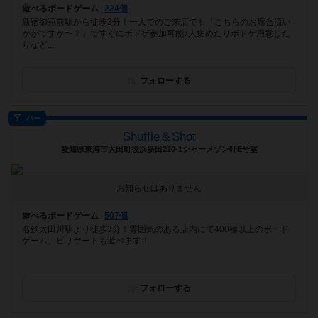
遊べるボードゲーム
224個
新宿御苑前駅から徒歩3分！一人でのご来店でも「こちらのお席合流い
かがですか〜？」ですぐにボドゲ参加可能♪人集めたりボドゲ用意した
りなど...
フォローする
バー
Shuffle＆Shot
愛知県東海市大田町後浜新田220-1シャーメゾン叶E号室
お知らせはありません
遊べるボードゲーム
507個
名鉄太田川駅より徒歩3分！雰囲気のある店内にて400種以上のボード
ゲーム、ビリヤードも遊べます！
フォローする