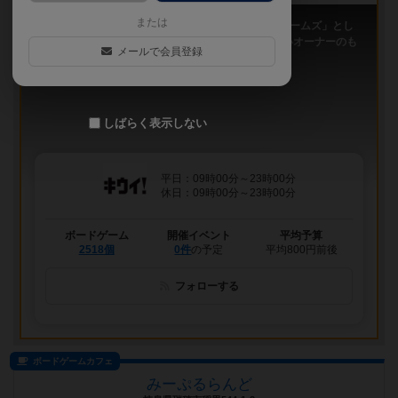
または
「キウイ！」は、2011年9月大阪日本橋で「キウイゲームズ」とし
てスタートしたボードゲームカフェです。 今は新しいオーナーのも
メールで会員登録
と、無...
しばらく表示しない
平日：09時00分～23時00分
休日：09時00分～23時00分
ボードゲーム
開催イベント
平均予算
2518個
0件
の予定
平均800円前後
フォローする
ボードゲームカフェ
みーぷるらんど