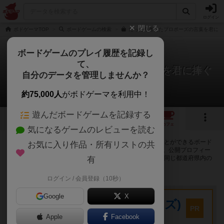
ログイン
閉じる
ボドゲーマTOP
ボードゲームの検索
たった今考えたプロポーズの言葉を君に捧
ボードゲームのプレイ履歴を記録し
て、
たった今考えたプロポーズの言葉を君に捧ぐ
自分のデータを管理しませんか？
よ。
350店のカフェ/スペースが提供中
約75,000人
がボドゲーマを利用中！
遊んだボードゲームを記録する
11
6
41
351
トップ
画像
動画
レビュー
カフェ
気になるゲームのレビューを読む
たった今考えたプロポーズの言葉を君に捧ぐよ。で遊ぶことができるボード
お気に入り作品・所有リストの共
ゲームカフェ・プレイスペースが350店登録されています。公開プロフィー
ルの都道府県が設定されたアカウントでログインすると、同じ都道府県内の
有
店舗に絞り込むボタンが表示されます。
ログイン / 会員登録（10秒）
プレイスペース
Google
X
キウイ！(旧:キウイゲームズ)
PR
大阪府大阪市中央区森ノ宮中央2-8-2 永田中央ビル2階
Apple
Facebook