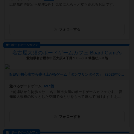
広島県向洋駅から徒歩1分！ 気楽にふらっと立ち寄れるお店です。
フォローする
ボードゲームカフェ
名古屋大須のボードゲームカフェ Board Game's
愛知県名古屋市中区大須４丁目１０−８９ 常盤ビル３階
[NEW] 初心者でも盛り上がるゲーム「タンブリンダイス」（2026年07月17日 14時05分）
遊べるボードゲーム
697個
上前津駅から徒歩４分！ 名古屋市大須のボードゲームカフェです。 愛
知最大規模の広々とした空間でゆとりをもって遊んで頂けます！ お...
フォローする
ボードゲームカフェ