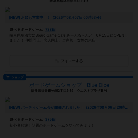
岐阜県瑞穂市稲里544-1-3
[NEW] お盆も営業中！！（2026年08月07日 00時53分）
遊べるボードゲーム
738個
岐阜県瑞穂市にBoard Game Cafe みーぷるらんど 6月15日にOPENし
ました！ 仲間同士、恋人同士、ご家族、女性の来店...
フォローする
ショップ
ボードゲームショップ Blue Dice
福井県福井市光陽2丁目2-39 ウエストプラザＢ号
[NEW] パーティゲーム会が開催されました！（2026年08月06日 20時08分）
遊べるボードゲーム
375個
初心者歓迎！話題のボードゲームをやってみよう！