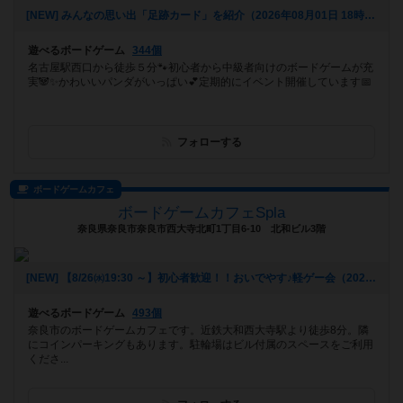
[NEW] みんなの思い出「足跡カード」を紹介（2026年08月01日 18時17分）
遊べるボードゲーム
344個
名古屋駅西口から徒歩５分🐾初心者から中級者向けのボードゲームが充
実🐼✨かわいいパンダがいっぱい💕定期的にイベント開催しています📅
フォローする
ボードゲームカフェ
ボードゲームカフェSpla
奈良県奈良市奈良市西大寺北町1丁目6-10 北和ビル3階
[NEW] 【8/26㈬19:30 ～】初心者歓迎！！おいでやす♪軽ゲー会（2026年07月29日 19時38分）
遊べるボードゲーム
493個
奈良市のボードゲームカフェです。近鉄大和西大寺駅より徒歩8分。隣
にコインパーキングもあります。駐輪場はビル付属のスペースをご利用
くださ...