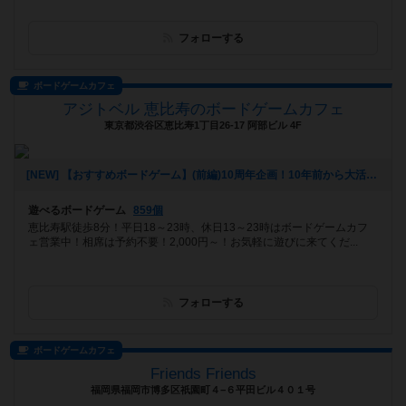
フォローする
ボードゲームカフェ
アジトベル 恵比寿のボードゲームカフェ
東京都渋谷区恵比寿1丁目26-17 阿部ビル 4F
[NEW] 【おすすめボードゲーム】(前編)10周年企画！10年前から大活躍のボードゲーム【#163】をあげました（2026年08月06日 00時03分）
遊べるボードゲーム
859個
恵比寿駅徒歩8分！平日18～23時、休日13～23時はボードゲームカフ
ェ営業中！相席は予約不要！2,000円～！お気軽に遊びに来てくだ...
フォローする
ボードゲームカフェ
Friends Friends
福岡県福岡市博多区祇園町４−６平田ビル４０１号