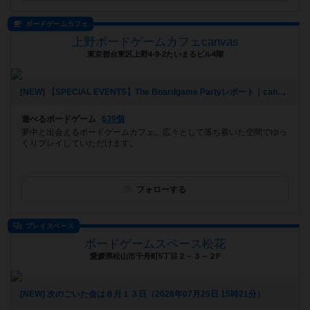
ボードゲームカフェ
上野ボードゲームカフェcanvas
東京都台東区上野4-9-2たいまるビル4階
[NEW] 【SPECIAL EVENTS】The Boardgame Partyレポート｜canvas Girl's Day｜2026/7/24（2026年07月25日 22時12分）
遊べるボードゲーム
639個
夢中と出会えるボードゲームカフェ。広々として落ち着いた空間でゆっ
くりプレイしていただけます。
フォローする
プレイスペース
ボードゲームスペース松花
愛媛県松山市千舟町5丁目２－３－２F
[NEW] 次のごいた会は８月１３日（2026年07月25日 15時21分）