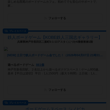
楽しめる西尾のボードゲームカフェ。初めてでも安心のサポートで、
家...
フォローする
プレイスペース
鉄人ボードゲーム【KOBE鉄人三国志ギャラリー】
兵庫県神戸市長田区二葉町6-1-13アスタくにづか6番館東棟1階
[NEW] 土日で鉄人ボードゲーム会でした！（2026年04月07日 21時31分）
遊べるボードゲーム
861個
神戸市新長田駅。２名以上から遊べるボドゲスペース！ゲーム800越。
基本【平日は貸切】 平日：1人1500円（最大５時間）土日祝：1人...
フォローする
プレイスペース
ボードゲームスペース シノピカ