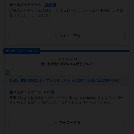
遊べるボードゲーム
1045個
定番のボードゲームのほか、シミュレーションゲームやTRPG、レトロ
なファミリーゲームなど。
フォローする
ボードゲームカフェ
uzumaro
愛知県豊田市西町6-3-4 坂平ビル 1F
[NEW] 豊田市駅にオープンしました✨（2026年07月24日 13時44分）
遊べるボードゲーム
632個
豊田市駅より徒歩4分！ボードゲーム遊ぶならuzumaroうずまろ！ ボー
ドゲームと紅茶とお酒のお店。 ボドゲをあまりやったことがな...
フォローする