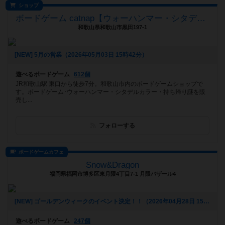
ショップ
ボードゲーム catnap【ウォーハンマー・シタデルカラー取扱店】
和歌山県和歌山市黒田197-1
[NEW] 5月の営業（2026年05月03日 15時42分）
遊べるボードゲーム
612個
JR和歌山駅 東口から徒歩7分。和歌山市内のボードゲームショップで
す。ボードゲーム･ウォーハンマー・シタデルカラー・持ち帰り謎を販
売し...
フォローする
ボードゲームカフェ
Snow&Dragon
福岡県福岡市博多区東月隈4丁目7-1 月隈バザール4
[NEW] ゴールデンウィークのイベント決定！！（2026年04月28日 15時49分）
遊べるボードゲーム
247個