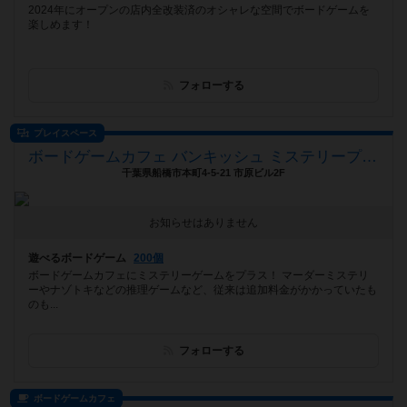
2024年にオープンの店内全改装済のオシャレな空間でボードゲームを
楽しめます！
フォローする
プレイスペース
ボードゲームカフェ バンキッシュ ミステリープラス（BoardGameCafe VANQUiSH MysteryPlus）
千葉県船橋市本町4-5-21 市原ビル2F
お知らせはありません
遊べるボードゲーム
200個
ボードゲームカフェにミステリーゲームをプラス！ マーダーミステリ
ーやナゾトキなどの推理ゲームなど、従来は追加料金がかかっていたも
のも...
フォローする
ボードゲームカフェ