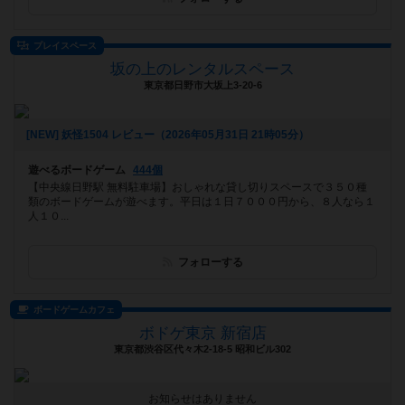
プレイスペース
坂の上のレンタルスペース
東京都日野市大坂上3-20-6
[NEW] 妖怪1504 レビュー（2026年05月31日 21時05分）
遊べるボードゲーム
444個
【中央線日野駅 無料駐車場】おしゃれな貸し切りスペースで３５０種
類のボードゲームが遊べます。平日は１日７０００円から、８人なら１
人１０...
フォローする
ボードゲームカフェ
ボドゲ東京 新宿店
東京都渋谷区代々木2-18-5 昭和ビル302
お知らせはありません