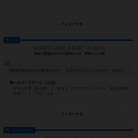
フォローする
バー
BOARDGAME＆BAR F minor
神奈川県横浜市中区花咲町2-62 岡田ビル２階
[NEW] BLEACH が好きなだけ （8月のスケジュールとか）（2026年07月16日 03時46分）
遊べるボードゲーム
219個
「好きなお酒（飲み物）と、好きな（アナログ）ゲームを、好きな仲間
（出会い）と、心行くまま」
フォローする
プレイスペース