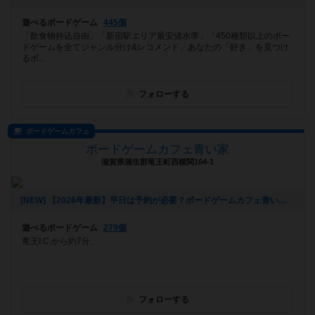
遊べるボードゲーム
445個
「飲食物持込自由」「新宿駅エリア最安値水準」「450種類以上のボー
ドゲームを全てジャンル分け&レコメンド」あなたの「好き」を見つけ
るボ...
フォローする
ボードゲームカフェ
ボードゲームカフェ青い家
滋賀県蒲生郡竜王町西横関164-1
[NEW] 【2026年最新】平日は予約が必要？ボードゲームカフェ青い家はいつでも予約なしで利用OKです！アサイーボウルも新登場！（2026年05月24日 14時06分）
遊べるボードゲーム
279個
竜王I.C.から約7分、
フォローする