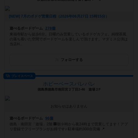
[NEW] 7月のボドゲ営業日程（2026年06月27日 15時15分）
遊べるボードゲーム
278個
東福寺駅から徒歩6分。日曜のみ営業しているボドゲカフェ。純喫茶風
の落ち着いた空間でボードゲームを楽しんで頂けます。マダミス公演は
当店H...
フォローする
プレイスペース
ホビーベースパレパレ
徳島県徳島市南田宮２丁目2-46 遊場２F
お知らせはありません
遊べるボードゲーム
96個
徳島・南田宮「遊場」2階 🏢朝９時から夜24時まで営業してます！アプ
リ登録でフリープランがお得です♪ 駐車場約300台完備 📍