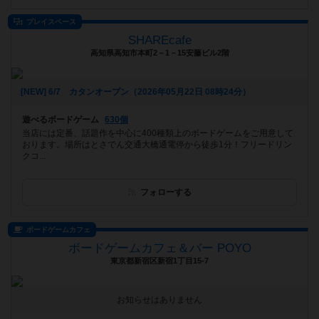
プレイスペース
SHAREcafe
高知県高知市本町2－1－15安藤ビル2階
[NEW] 6/7 カタンオープン（2026年05月22日 08時24分）
遊べるボードゲーム
630個
当店には定番、話題作を中心に400種類上のボードゲームをご用意して
おります。場所はとさでん交通大橋通電停から徒歩1分！フリードリン
クコ...
フォローする
ボードゲームカフェ
ボードゲームカフェ＆バー POYO
東京都新宿区新宿1丁目15-7
お知らせはありません