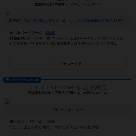
愛媛県松山市木屋町3丁目8-7サンドリヨン1F
[NEW] 3月もご利用ありがとうございました（2026年03月30日 15時38分）
遊べるボードゲーム
363個
1時間500円から利用可能 フリータイム&フリードリンクで時間を気に
せず重量級～軽量級まで遊び放題!! 平日は予約営業となってます...
フォローする
ボードゲームカフェ
JELLY JELLY CAFEなんば戎橋店
大阪府大阪市中央区難波1丁目5-16 大阪B＆Vビル4F
お知らせはありません
遊べるボードゲーム
453個
なんば。遊びの中心地に、”本気で盛り上がれる遊び場”