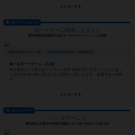
フォローする
ボードゲームカフェ
ボードゲーム喫茶しんきんぐ
熊本県菊池市隈府1039-3ハザマアパートメント2号室
[NEW] 8月カレンダー（2026年08月03日 19時06分）
遊べるボードゲーム
352個
熊本県北エリア初のボードゲーム喫茶 漆喰の壁と木をふんだんに使っ
た店内で友達の家に遊びに行く気持ちで過ごせます。 駄菓子食べ放題
や...
フォローする
プレイスペース
パンダゲームズ
愛知県名古屋市中村区竹橋町5-13 THE WHITE OISE 204