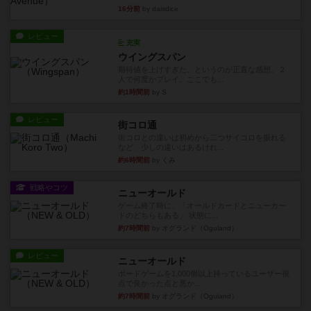
16分前
by daisdice
レビュー
充実
ウイングスパン
期待値を上げすぎた、というのが正直な感想。２
人で何度かプレイ。ここでも...
約1時間前
by S
レビュー
街コロ通
街コロとの違いは初めから二つサイコロを振れる
など、少しの違いはあるけれ...
約6時間前
by くみ
戦略やコツ
ニューオールド
ゲーム終了時に、「オールドカードとニューカー
ドのどちらもある」 状態に...
約7時間前
by オグランド（Oguland）
レビュー
ニューオールド
ボードゲームを1,000個以上持っているユーザー視
点で良かった点と悪か...
約7時間前
by オグランド（Oguland）