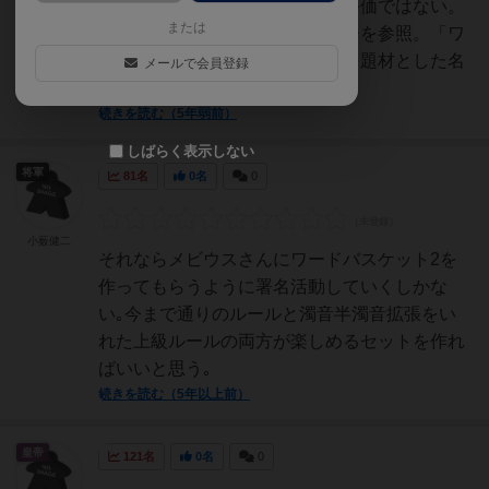
であり、ゲーム自体への感想・評価ではない。
または
ゲーム自体への評価は該当ページを参照。「ワ
ードバスケット」は、しりとりを題材とした名
メールで会員登録
作カードゲームである。捨...
続きを読む（5年弱前）
しばらく表示しない
将軍
81名
0名
0
小薮健二
それならメビウスさんにワードバスケット2を
作ってもらうように署名活動していくしかな
い｡今まで通りのルールと濁音半濁音拡張をい
れた上級ルールの両方が楽しめるセットを作れ
ばいいと思う｡
続きを読む（5年以上前）
皇帝
121名
0名
0