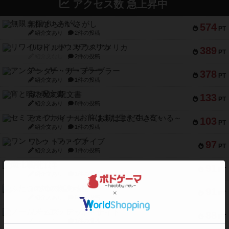
アクセス数 急上昇中
無限まちがいさがし
574
PT
紹介文あり
2件の投稿
リワイルド：サウスアメリカ
389
PT
紹介文なし
2件の投稿
アンダー・ザ・テーブラー
378
PT
紹介文あり
1件の投稿
宵と暁の呪文書
133
PT
紹介文あり
8件の投稿
セミファイナル ～お前はまだ生きている～
103
PT
紹介文あり
1件の投稿
ワン・トゥ・ファイブ
97
PT
紹介文あり
1件の投稿
南北戦争
91
PT
紹介文あり
1件の投稿
ふたつの城の物語
91
PT
紹介文あり
6件の投稿
ノームズ・アット・ナイト
88
PT
紹介文なし
1件の投稿