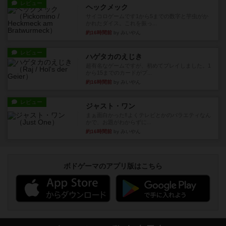
レビュー
ヘックメック
サイコロゲームです1から5までの数字と芋虫がか
かれたダイス。これを振っ...
約16時間前
by みいやん
レビュー
ハゲタカのえじき
超有名なゲームですが、初めてプレイしました。1
から15までのカードがプ...
約16時間前
by みいやん
レビュー
ジャスト・ワン
まぁ面白かった‼️よくテレビとかのバラエティなん
かで、お題がわからずに...
約16時間前
by みいやん
ボドゲーマのアプリ版はこちら