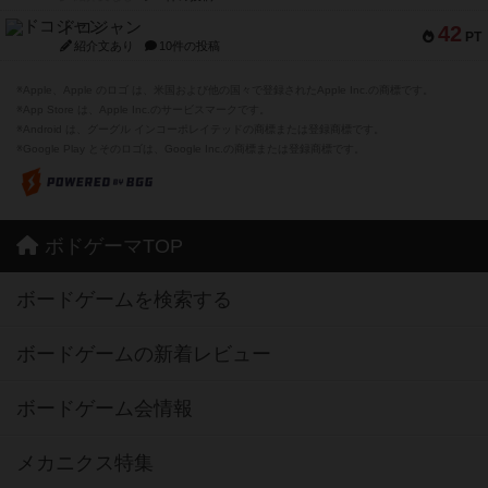
ドコジャン
42
PT
紹介文あり
10件の投稿
※Apple、Apple のロゴ は、米国および他の国々で登録されたApple Inc.の商標です。
※App Store は、Apple Inc.のサービスマークです。
※Android は、グーグル インコーポレイテッドの商標または登録商標です。
※Google Play とそのロゴは、Google Inc.の商標または登録商標です。
ボドゲーマTOP
ボードゲームを検索する
ボードゲームの新着レビュー
ボードゲーム会情報
メカニクス特集