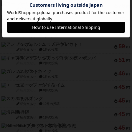
マーリン
76
PT
紹介文あり
6件の投稿
フラットアイアン
75
PT
紹介文なし
2件の投稿
トランスオリエント・エクスプレス
70
PT
紹介文なし
1件の投稿
アンブッシュ！：ムーブアウト！
59
PT
紹介文あり
1件の投稿
キャプテン・フリップ：イスラ・ボンバ
51
PT
紹介文なし
2件の投稿
ガルフストライク
46
PT
紹介文あり
1件の投稿
エコーズ・オブ・タイム
45
PT
紹介文なし
8件の投稿
スカルキング
45
PT
紹介文あり
12件の投稿
海兵隊
45
PT
紹介文あり
1件の投稿
Bitter End ブタペスト救出作戦
45
PT
紹介文なし
1件の投稿