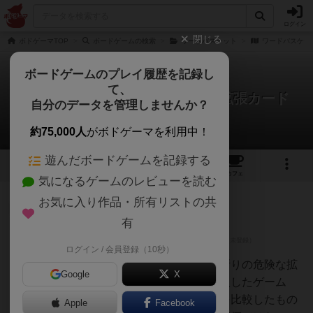
ログイン
閉じる
ボドゲーマTOP
ボードゲームの検索
ワードバスケット
ワードバスケッ
ボードゲームのプレイ履歴を記録し
て、
ワードバスケット：濁音半濁音拡張カード
自分のデータを管理しませんか？
3件のレビュー
約75,000人
がボドゲーマを利用中！
遊んだボードゲームを記録する
1
3
10
トップ
画像
動画
レビュー
カフェ
気になるゲームのレビューを読む
お気に入り作品・所有リストの共
仙人
139名
2名
0
充実
有
ログイン / 会員登録（10秒）
krm
難易度上昇を招く、初中級者お断りの危険な拡
Google
X
張本レビューは拡張キットを導入したゲーム
と、基本セット単体でのゲームを比較したもの
Apple
Facebook