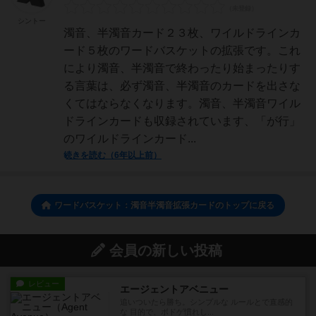
シントー
濁音、半濁音カード２３枚、ワイルドラインカ
ード５枚のワードバスケットの拡張です。これ
により濁音、半濁音で終わったり始まったりす
る言葉は、必ず濁音、半濁音のカードを出さな
くてはならなくなります。濁音、半濁音ワイル
ドラインカードも収録されています、「が行」
のワイルドラインカード...
続きを読む（6年以上前）
ワードバスケット：濁音半濁音拡張カードのトップに戻る
会員の新しい投稿
レビュー
エージェントアベニュー
追いついたら勝ち。シンプルな ルールとで直感的
な 目的で、ボドゲ慣れし...