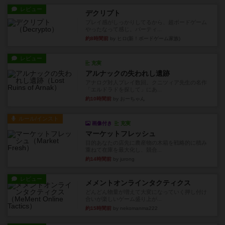
レビュー
デクリプト
プレイ感がしっかりしてるから、超ボードゲーム
やったなって感じ。パーティ...
約8時間前
by ヒロ(新！ボードゲーム家族)
レビュー
充実
アルナックの失われし遺跡
アナログ対人プレイ数回。クニツィア先生の名作
「エルドラドを探して」にあ...
約10時間前
by おーちゃん
ルール/インスト
画像付き
充実
マーケットフレッシュ
目的あなたの店先に農産物の木箱を戦略的に積み
重ねて在庫を最大化し、競合...
約14時間前
by jurong
レビュー
メメントオンラインタクティクス
どんどん物量が増えて大変になっていく押し付け
合いが楽しいゲーム盛り上が...
約15時間前
by nekomanma222