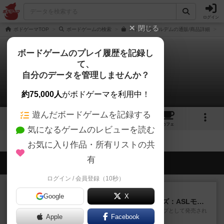
ログイン
閉じる
ボドゲーマTOP
ボードゲームの検索
ストックホールデムの通販/商品詳細
ボードゲームのプレイ履歴を記録し
て、
ストックホールデム
自分のデータを管理しませんか？
拡張/関連作品 0件
約75,000人
がボドゲーマを利用中！
遊んだボードゲームを記録する
13
6
16
トップ
画像
動画
レビュー
カフェ
気になるゲームのレビューを読む
お気に入り作品・所有リストの共
有
会員の新しい投稿
ログイン / 会員登録（10秒）
レビュー
充実
Google
X
ドゥームド・バタリオンズ：ASLモジュール11
『Squad Leader』用の追加マップとして発売され
Apple
Facebook
たマップの#9...