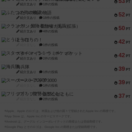
53
PT
紹介文あり
1件の投稿
ふたつの街の物語
52
PT
紹介文あり
18件の投稿
クランク! ：冒険者たち（拡張）
50
PT
紹介文あり
4件の投稿
とうほうの！
42
PT
紹介文なし
1件の投稿
スターマイン・ラミー ポケット
42
PT
紹介文あり
2件の投稿
海兵隊
39
PT
紹介文あり
1件の投稿
スーパーストア3000
39
PT
紹介文なし
1件の投稿
フリップ７：復讐心とともに
37
PT
紹介文なし
2件の投稿
※Apple、Apple のロゴ は、米国および他の国々で登録されたApple Inc.の商標です。
※App Store は、Apple Inc.のサービスマークです。
※Android は、グーグル インコーポレイテッドの商標または登録商標です。
※Google Play とそのロゴは、Google Inc.の商標または登録商標です。