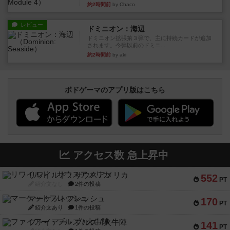
約2時間前
by Chaco
レビュー
ドミニオン：海辺
ドミニオン拡張第３弾で、主に持続カードが追加
されます。今弾以前のドミニ...
約2時間前
by aki
ボドゲーマのアプリ版はこちら
アクセス数 急上昇中
リワイルド：サウスアメリカ
552
PT
紹介文なし
2件の投稿
マーケットフレッシュ
170
PT
紹介文あり
1件の投稿
ファイアー・ブルズ / 火牛陣
141
PT