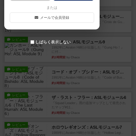
28分前
by Chaco
または
レビュー
クロワ・ド・ゲール：ASLモジュール10
メールで会員登録
1992年にAvalon Hill社が出版した『Croix de Gu...
40分前
by Chaco
レビュー
ガンホー：ASLモジュール9
しばらく表示しない
1992年にAvalon Hill社が出版した『Gung Ho！』
に付...
約1時間前
by Chaco
レビュー
コード・オブ・ブシドー：ASLモジュール8
1991年にAvalon Hill社が出版した『Code of Bus...
約1時間前
by Chaco
レビュー
ザ・ラスト・フラー：ASLモジュール6
『Squad Leader』用の追加マップとして発売され
たマップ#11...
約1時間前
by Chaco
レビュー
ホロウレギオンズ：ASLモジュール7
1989年にAvalon Hill社が出版した『Hollow Legi...