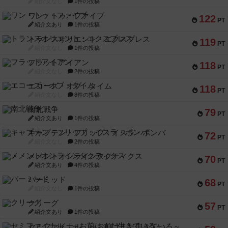
紹介文なし
1件の投稿
ワン・トゥ・ファイブ
122
PT
紹介文あり
1件の投稿
トランスオリエント・エクスプレス
119
PT
紹介文なし
1件の投稿
フラットアイアン
118
PT
紹介文なし
2件の投稿
エコーズ・オブ・タイム
118
PT
紹介文なし
8件の投稿
南北戦争
79
PT
紹介文あり
1件の投稿
キャプテン・フリップ：イスラ・ボンバ
72
PT
紹介文なし
2件の投稿
メメントオンラインタクティクス
70
PT
紹介文あり
4件の投稿
パーミッド
68
PT
紹介文なし
1件の投稿
クリーグ
57
PT
紹介文あり
1件の投稿
セミファイナル ～お前はまだ生きている～