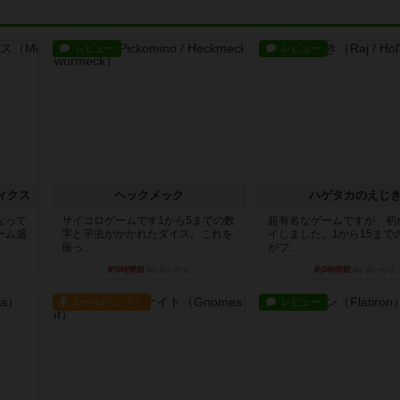
レビュー
レビュー
ィクス
ヘックメック
ハゲタカのえじ
なって
サイコロゲームです1から5までの数
超有名なゲームですが、初
ーム盛
字と芋虫がかかれたダイス。これを
イしました。1から15まで
振っ...
がプ...
約5時間前
by みいやん
約5時間前
by みいやん
ルール/インスト
レビュー