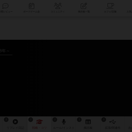
索
新着レビュー
ボードゲーム会
コミュニティ
掲示板一覧
18年～
5
2
2
1
9
リプレイ
日記
戦略
・コツ
ルール
/インスト
掲示板
拡張/関連
作
次