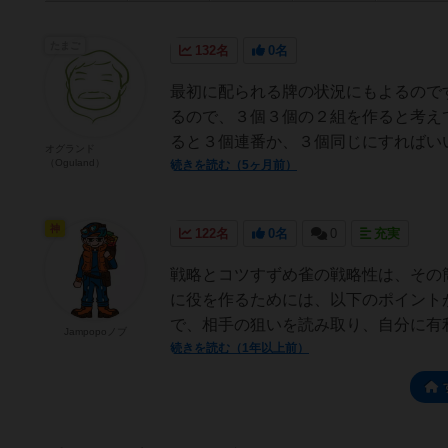
たまご
132名
0名
最初に配られる牌の状況にもよるので
るので、３個３個の２組を作ると考え
ると３個連番か、３個同じにすればいい
オグランド
（Oguland）
続きを読む（5ヶ月前）
神
122名
0名
0
充実
戦略とコツすずめ雀の戦略性は、その
に役を作るためには、以下のポイント
で、相手の狙いを読み取り、自分に有利
Jampopoノブ
続きを読む（1年以上前）