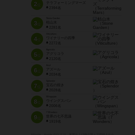
2
テラフォーミングマーズ
位
2394名
Stone Garden
3
枯山水
位
2281名
Viticulture
4
ワイナリーの四季
位
2272名
Agricola
5
アグリコラ
位
2120名
Azul
6
アズール
位
2034名
Splendor
7
宝石の煌き
位
2028名
Wingspan
8
ウイングスパン
位
2006名
7 Wonders
9
世界の七不思議
位
1919名
※Apple、Apple のロゴ は、米国および他の国々で登録された