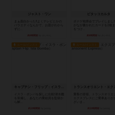
ジャスト・ワン
ピタッコカルタ
まぁ面白かった‼️よくテレビとかの
ボドゲ相席会でプレイしまし
バラエティなんかで、お題がわから
がなが書かれたカードを2枚
ずに...
をつけ...
約6時間前
by みいやん
約6時間前
by みいやん
ルール/インスト
ルール/インスト
キャプテン・フリップ：イスラ・ボンバ
イスラ・ボンバを探しに出航!潜水艦
乗客の皆様、トランスオリエ
を装備し、あなたの乗組員を監獄か
エクスプレスにご乗車ありが
ら解...
ざいま...
約10時間前
by jurong
約10時間前
by jurong