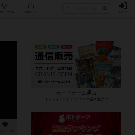
ログイン
カフェ/店舗
人気ボードゲーム
通販ストア
ボードゲーム通販
オンラインストアで7,500商品を販売中
のおすすめ