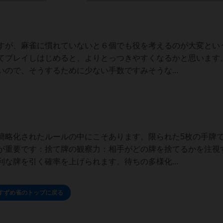
すが、麻雀に慣れていないと６個でも役を考えるのが大変とい
てプレイしはじめると、よりとっつきやすくなるかと思います
ので、そうするために少ない手数ですみそうな...
簡略化されたルールの中にこそあります。限られた5枚の手牌
が重要です：捨て牌の観察力：相手がどの牌を捨てるかを注視
な牌を引く確率を上げられます。待ちの多様化...
すずめ雀のトップに戻る