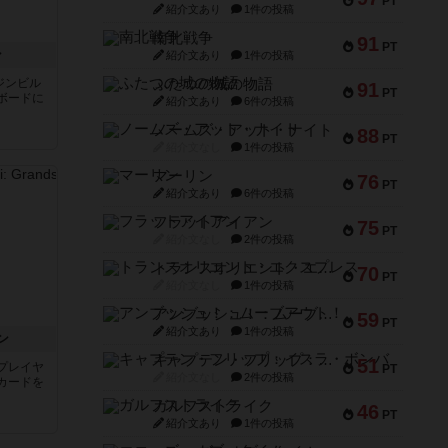
PT
紹介文あり
1件の投稿
南北戦争
91
PT
ン
紹介文あり
1件の投稿
ジンビル
ふたつの城の物語
91
PT
ボードに
紹介文あり
6件の投稿
ノームズ・アット・ナイト
88
PT
紹介文なし
1件の投稿
マーリン
76
PT
紹介文あり
6件の投稿
フラットアイアン
75
PT
紹介文なし
2件の投稿
トランスオリエント・エクスプレス
70
PT
紹介文なし
1件の投稿
アンブッシュ！：ムーブアウト！
59
PT
紹介文あり
1件の投稿
ン
キャプテン・フリップ：イスラ・ボンバ
51
プレイヤ
PT
紹介文なし
2件の投稿
カードを
ガルフストライク
46
PT
紹介文あり
1件の投稿