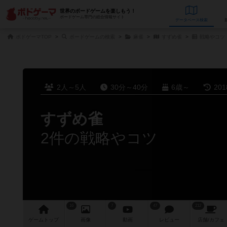
世界のボードゲームを楽しもう！
ボードゲーム専門の総合情報サイト
データベース
検
ボドゲーマTOP
ボードゲームの検索
麻雀
すずめ雀
戦略やコツ
2人～5人
30分～40分
6歳～
20
すずめ雀
2件の戦略やコツ
16
7
47
212
ゲーム
トップ
画像
動画
レビュー
店舗/
カフェ