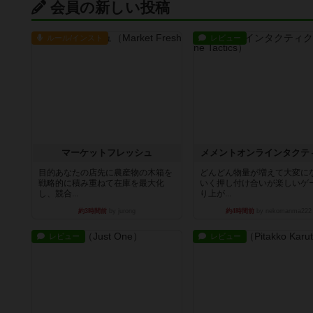
会員の新しい投稿
ルール/インスト
レビュー
マーケットフレッシュ
メメントオンラインタクテ
目的あなたの店先に農産物の木箱を
どんどん物量が増えて大変に
戦略的に積み重ねて在庫を最大化
いく押し付け合いが楽しいゲ
し、競合...
り上が...
約3時間前
by jurong
約4時間前
by nekomanma222
レビュー
レビュー