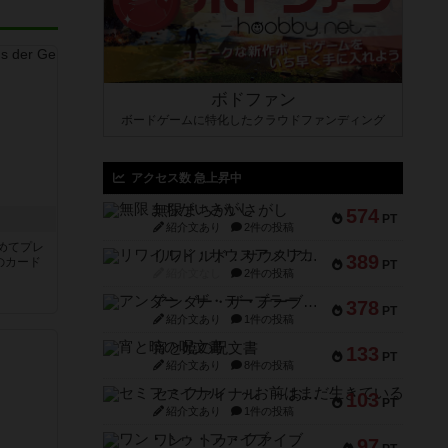
ボドファン
ボードゲームに特化したクラウドファンディング
アクセス数 急上昇中
無限まちがいさがし
574
き
PT
紹介文あり
2件の投稿
めてプレ
リワイルド：サウスアメリカ
389
のカード
PT
紹介文なし
2件の投稿
アンダー・ザ・テーブラー
378
PT
紹介文あり
1件の投稿
宵と暁の呪文書
133
PT
紹介文あり
8件の投稿
セミファイナル ～お前はまだ生きている～
103
PT
紹介文あり
1件の投稿
ワン・トゥ・ファイブ
97