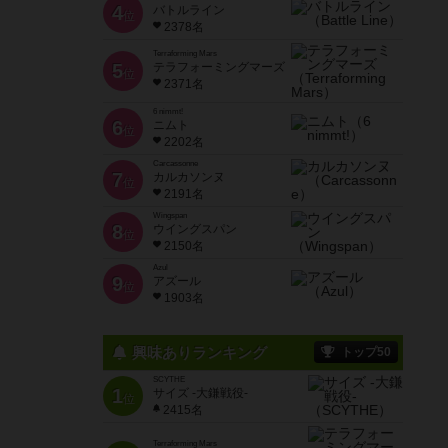
4
バトルライン
位
2378名
Terraforming Mars
5
テラフォーミングマーズ
位
2371名
6 nimmt!
6
ニムト
位
2202名
Carcassonne
7
カルカソンヌ
位
2191名
Wingspan
8
ウイングスパン
位
2150名
Azul
9
アズール
位
1903名
興味ありランキング
トップ50
SCYTHE
1
サイズ -大鎌戦役-
位
2415名
Terraforming Mars