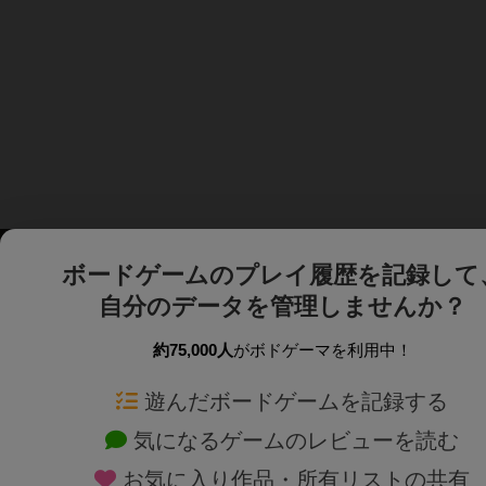
ボードゲームのプレイ履歴を記録して
自分のデータを管理しませんか？
約75,000人
がボドゲーマを利用中！
ボドゲーマTOP
ボードゲーム通販
遊んだボードゲームを記録する
気になるゲームのレビューを読む
ボードゲームを検索する
新作・再入荷情報
お気に入り作品・所有リストの共有
ボードゲームの新着レビュー
定番ボードゲームの通販