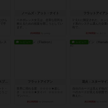
ノームズ・アット・ナイト
フラットアイア
たひら
ベネボレンス女王は、忠実な臣民を
1~2人に限定された、エン
まで手
称えるための祝宴を開こうとしてい
ド系のシステム選んだ企業
ます。...
街で...
約6時間前
by jurong
約7時間前
by あくり
レビュー
レビュー
トランスオリエント・エクスプレス
フラットアイアン
花火：スターマイ
ント・
世界に浸れる度 ☆☆☆☆★楽し
自分のカードは見えず他の
とうご
さ ☆☆☆☆★タイパ ☆☆☆☆☆
ーのカードが見える状態で
マンハッ...
教えた...
約12時間前
by DKnewyork
約13時間前
by mob567