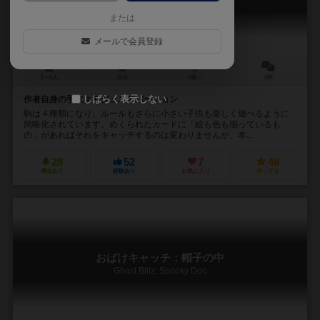
Geistesblitz Junior
または
メールで会員登録
2～6人
15分
4歳～
3件
しばらく表示しない
作者自身の手によるジュニアバージョン
駒は４種類になり、ルールもさらに小さい子供も楽しく遊べるように
簡略化されています。めくられたカードに「絵も色も揃っているも
の」があればそれをキャッチするのは変わりませんが、本...
28
52
7
48
興味あり
経験あり
お気に入り
持ってる
おばけキャッチ：帽子の中
Ghost Blitz: Spooky Doo