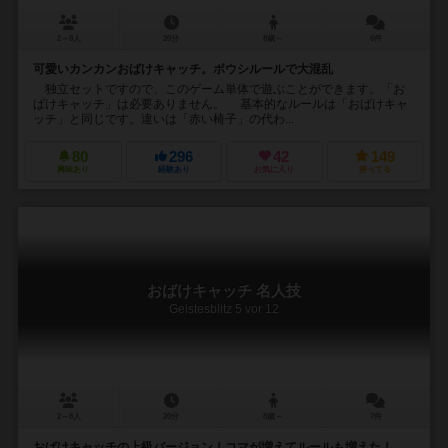
2～8人
20分
8歳～
6件
可愛いカンカンおばけキャッチ。ボウシルールで大混乱
独立セットですので、このゲーム単体で遊ぶことができます。「お
ばけキャッチ」は必要ありません。 基本的なルールは「おばけキャ
ッチ」と同じです。違いは「赤い椅子」の代わ...
80
296
42
149
興味あり
経験あり
お気に入り
持ってる
おばけキャッチ 名人技
Geistesblitz 5 vor 12
2～8人
20分
8歳～
7件
おばけキャッチの上級バージョン！コマが増えてルールも増えた！