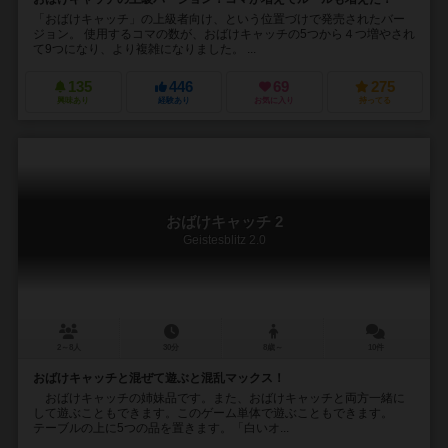
「おばけキャッチ」の上級者向け、という位置づけで発売されたバー
ジョン。 使用するコマの数が、おばけキャッチの5つから４つ増やされ
て9つになり、より複雑になりました。 ...
135
446
69
275
興味あり
経験あり
お気に入り
持ってる
おばけキャッチ 2
Geistesblitz 2.0
2～8人
30分
8歳～
10件
おばけキャッチと混ぜて遊ぶと混乱マックス！
おばけキャッチの姉妹品です。また、おばけキャッチと両方一緒に
して遊ぶこともできます。このゲーム単体で遊ぶこともできます。
テーブルの上に5つの品を置きます。「白いオ...