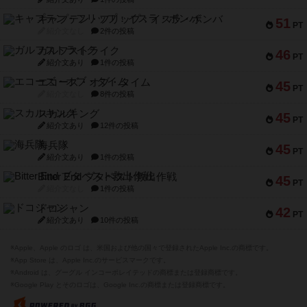
キャプテン・フリップ：イスラ・ボンバ
51
PT
紹介文なし
2件の投稿
ガルフストライク
46
PT
紹介文あり
1件の投稿
エコーズ・オブ・タイム
45
PT
紹介文なし
8件の投稿
スカルキング
45
PT
紹介文あり
12件の投稿
海兵隊
45
PT
紹介文あり
1件の投稿
Bitter End ブタペスト救出作戦
45
PT
紹介文なし
1件の投稿
ドコジャン
42
PT
紹介文あり
10件の投稿
※Apple、Apple のロゴ は、米国および他の国々で登録されたApple Inc.の商標です。
※App Store は、Apple Inc.のサービスマークです。
※Android は、グーグル インコーポレイテッドの商標または登録商標です。
※Google Play とそのロゴは、Google Inc.の商標または登録商標です。