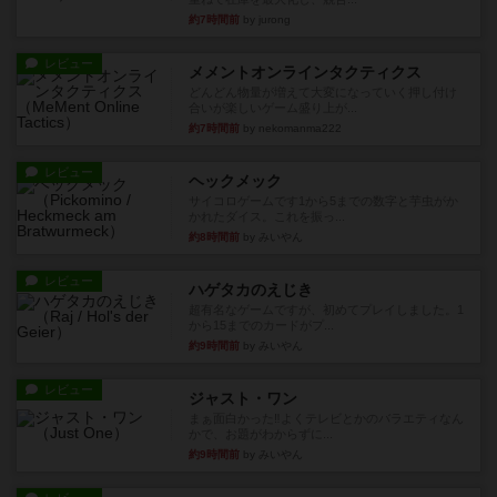
約7時間前
by jurong
レビュー
メメントオンラインタクティクス
どんどん物量が増えて大変になっていく押し付け
合いが楽しいゲーム盛り上が...
約7時間前
by nekomanma222
レビュー
ヘックメック
サイコロゲームです1から5までの数字と芋虫がか
かれたダイス。これを振っ...
約8時間前
by みいやん
レビュー
ハゲタカのえじき
超有名なゲームですが、初めてプレイしました。1
から15までのカードがプ...
約9時間前
by みいやん
レビュー
ジャスト・ワン
まぁ面白かった‼️よくテレビとかのバラエティなん
かで、お題がわからずに...
約9時間前
by みいやん