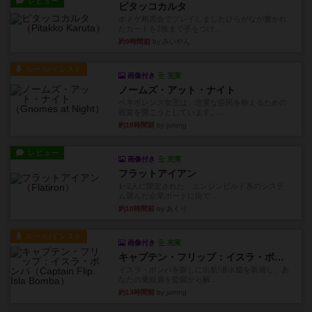
レビュー
ピタッコカルタ
ボドゲ相席会でプレイしましたひらがなが書かれ
たカードを2枚まで手をつけ...
約9時間前
by みいやん
ルール/インスト
画像付き
充実
ノームズ・アット・ナイト
ベネボレンス女王は、忠実な臣民を称えるための
祝宴を開こうとしています。...
約10時間前
by jurong
レビュー
画像付き
充実
フラットアイアン
1~2人に限定された、エンジンビルド系のシステ
ム選んだ企業ボードに街で...
約10時間前
by あくり
ルール/インスト
画像付き
充実
キャプテン・フリップ：イスラ・ボンバ
イスラ・ボンバを探しに出航!潜水艦を装備し、あ
なたの乗組員を監獄から解...
約13時間前
by jurong