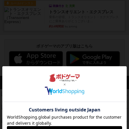
ルール/インスト
画像付き
充実
トランスオリエント・エクスプレス
乗客の皆様、トランスオリエント・エクスプレス
にご乗車ありがとうございま...
約14時間前
by jurong
ボドゲーマのアプリ版はこちら
アクセス数 急上昇中
無限まちがいさがし
574
PT
紹介文あり
2件の投稿
リワイルド：サウスアメリカ
389
PT
紹介文なし
2件の投稿
アンダー・ザ・テーブラー
378
PT
紹介文あり
1件の投稿