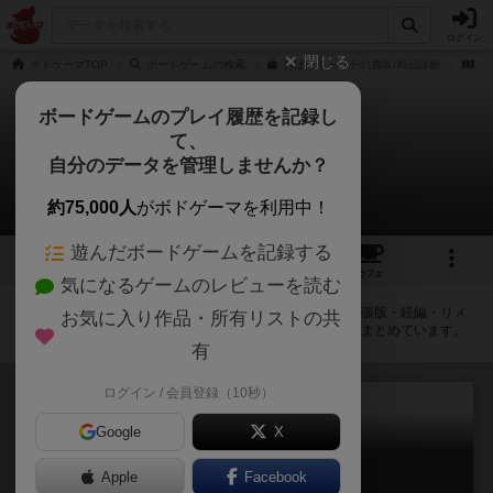
ログイン
閉じる
ボドゲーマTOP
ボードゲームの検索
おばけキャッチの通販/商品詳細
作
ボードゲームのプレイ履歴を記録し
て、
おばけキャッチ
自分のデータを管理しませんか？
拡張/関連作品 4件
約75,000人
がボドゲーマを利用中！
遊んだボードゲームを記録する
14
10
81
404
トップ
画像
動画
レビュー
カフェ
気になるゲームのレビューを読む
おばけキャッチに紐付いているボードゲーム一覧です。拡張版・続編・リメ
お気に入り作品・所有リストの共
イク版などの同じシリーズを中心に、関連性の強い作品をまとめています。
有
ログイン / 会員登録（10秒）
Google
X
おばけキャッチ：ジュニア
Apple
Facebook