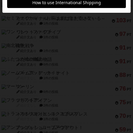
宵と暁の呪文書
133
PT
紹介文あり
8件の投稿
セミファイナル ～お前はまだ生きている～
103
PT
紹介文あり
1件の投稿
ワン・トゥ・ファイブ
97
PT
紹介文あり
1件の投稿
南北戦争
91
PT
紹介文あり
1件の投稿
ふたつの城の物語
91
PT
紹介文あり
6件の投稿
ノームズ・アット・ナイト
88
PT
紹介文なし
1件の投稿
マーリン
76
PT
紹介文あり
6件の投稿
フラットアイアン
75
PT
紹介文なし
2件の投稿
トランスオリエント・エクスプレス
70
PT
紹介文なし
1件の投稿
アンブッシュ！：ムーブアウト！
59
PT
紹介文あり
1件の投稿