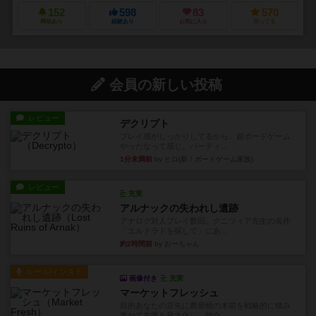
152
598
83
570
興味あり
経験あり
お気に入り
持ってる
会員の新しい投稿
レビュー
デクリプト
プレイ感がしっかりしてるから、超ボードゲーム
やったなって感じ。パーティ...
1分未満前
by ヒロ(新！ボードゲーム家族)
レビュー
充実
アルナックの失われし遺跡
アナログ対人プレイ数回。クニツィア先生の名作
「エルドラドを探して」にあ...
約2時間前
by おーちゃん
ルール/インスト
画像付き
充実
マーケットフレッシュ
目的あなたの店先に農産物の木箱を戦略的に積み
重ねて在庫を最大化し、競合...