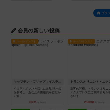
ブラ
会員の新しい投稿
ルール/インスト
ルール/インスト
キャプテン・フリップ：イスラ・ボンバ
イスラ・ボンバを探しに出航!潜水艦
乗客の皆様、トランスオリエ
を装備し、あなたの乗組員を監獄か
エクスプレスにご乗車ありが
ら解...
ざいま...
28分前
by jurong
約1時間前
by jurong