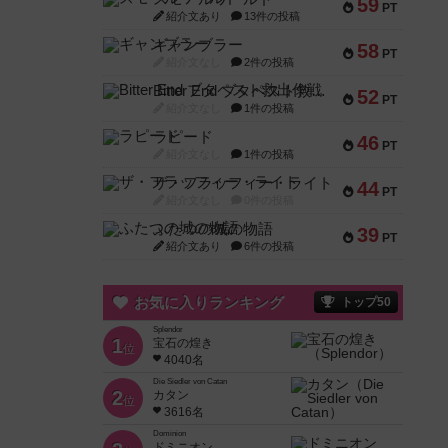
59
PT
紹介文あり
13件の投稿
ギャンブラー
58
PT
紹介文なし
2件の投稿
Bitter End ブタペスト救出作戦
52
PT
紹介文なし
1件の投稿
ラピード
46
PT
紹介文なし
1件の投稿
ザ・フラッフィー・ライト
44
PT
紹介文なし
0件の投稿
ふたつの城の物語
39
PT
紹介文あり
6件の投稿
お気に入りランキング
トップ50
Splendor
1
宝石の煌き
位
4040名
Die Siedler von Catan
2
カタン
位
3616名
Dominion
ドミニオン