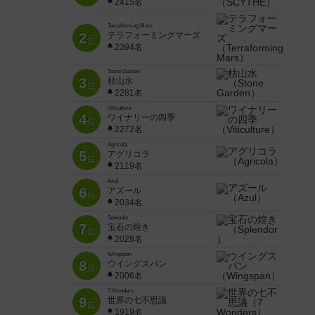
2415名
Terraforming Mars
2
テラフォーミングマーズ
位
2394名
Stone Garden
3
枯山水
位
2281名
Viticulture
4
ワイナリーの四季
位
2272名
Agricola
5
アグリコラ
位
2119名
Azul
6
アズール
位
2034名
Splendor
7
宝石の煌き
位
2028名
Wingspan
8
ウイングスパン
位
2006名
7 Wonders
9
世界の七不思議
位
1919名