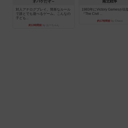
オバケだぞ～
南北戦争
対人アナログプレイ。簡単なルール
1983年にVictory Gamesが
で誰とでも遊べるゲーム。こんなの
『The Civil ...
子ども...
約17時間前
by Chaco
約13時間前
by おーちゃん