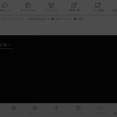
索
新着レビュー
ボードゲーム会
コミュニティ
掲示板一覧
ブラックマーケット」の通販/商品詳細
作品データ
動画
017年～
リプレイ
日記
戦略
・コツ
ルール
/インスト
掲示板
拡張/関連
作
次