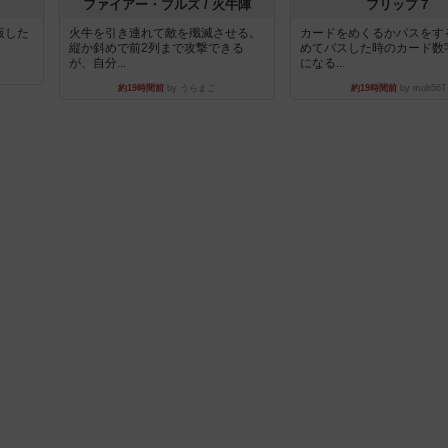
ファイアー・ブルズ / 火牛陣
フリップ７
出版した
火牛を引き連れて敵を殲滅させる。
カードをめくるかパスをす
縦か斜めで前2列まで攻撃できる
めてパスした時のカード数
が、自分...
になる...
約19時間前
by うらまこ
約19時間前
by mob567