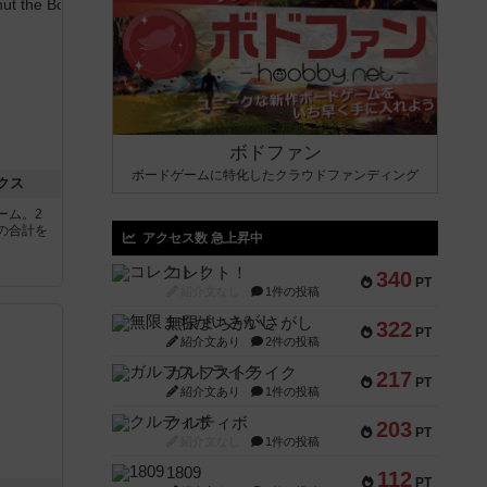
ボドファン
ボードゲームに特化したクラウドファンディング
クス
ーム。2
の合計を
アクセス数 急上昇中
コレクト！
340
PT
紹介文なし
1件の投稿
無限まちがいさがし
322
PT
紹介文あり
2件の投稿
ガルフストライク
217
PT
紹介文あり
1件の投稿
クルティボ
203
PT
紹介文なし
1件の投稿
1809
112
PT