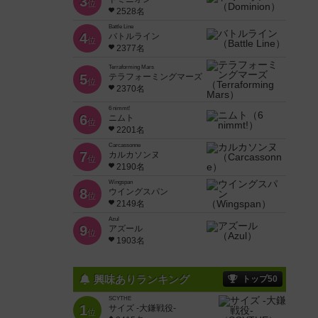
3
位
2528名
Battle Line
4
バトルライン
位
2377名
Terraforming Mars
5
テラフォーミングマーズ
位
2370名
6 nimmt!
6
ニムト
位
2201名
Carcassonne
7
カルカソンヌ
位
2190名
Wingspan
8
ウイングスパン
位
2149名
Azul
9
アズール
位
1903名
興味ありランキング
トップ50
SCYTHE
1
サイズ -大鎌戦役-
位