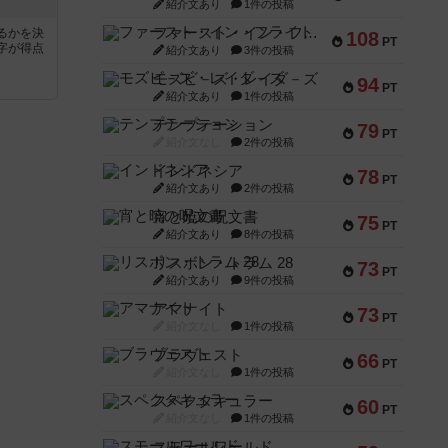
紹介文あり
1件の投稿
ファースト・イン・フライト
るかを決
108
PT
字が得点
紹介文あり
3件の投稿
モズビ－ズ・レイダ－ズ
94
PT
紹介文あり
1件の投稿
テンプテーション
79
PT
紹介文なし
2件の投稿
インドネシア
78
PT
紹介文あり
2件の投稿
宵と暁の呪文書
75
PT
紹介文あり
8件の投稿
リスボン・トラム 28
73
PT
紹介文あり
9件の投稿
アマナイト
73
PT
紹介文なし
1件の投稿
ブラヴェスト
66
PT
紹介文なし
1件の投稿
スペクタキュラー
60
PT
紹介文なし
1件の投稿
スモールワールド