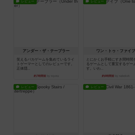
レビュー
レビュー
アンダー・ザ・テーブラー
ワン・トゥ・ファイ
笑えるバカゲームを集めているライ
とにかくお手軽にすき間時間
トゲーマーとしてのレビューです。
るゲームとして重宝するゲー
正体隠...
す。いわ...
約7時間前
by toyota
約8時間前
by nabekoh
レビュー
レビュー