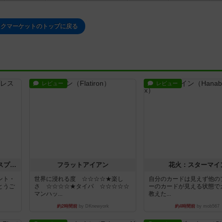
ックマーケットのトップに戻る
レビュー
レビュー
トランスオリエント・エクスプレス
フラットアイアン
花火：スターマイ
ント・
世界に浸れる度 ☆☆☆☆★楽し
自分のカードは見えず他の
とうご
さ ☆☆☆☆★タイパ ☆☆☆☆☆
ーのカードが見える状態で
マンハッ...
教えた...
約2時間前
by DKnewyork
約4時間前
by mob567