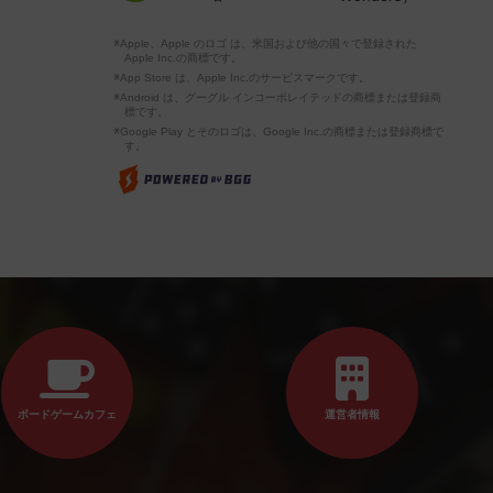
※Apple、Apple のロゴ は、米国および他の国々で登録された
Apple Inc.の商標です。
※App Store は、Apple Inc.のサービスマークです。
※Android は、グーグル インコーポレイテッドの商標または登録商
標です。
※Google Play とそのロゴは、Google Inc.の商標または登録商標で
す。
ボードゲームカフェ
運営者情報