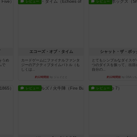
レビュー
レビュー
ブ
エコーズ・オブ・タイム
シャット・ザ・ボッ
をうめ
カードゲームにファイナルファンタ
とてもシンプルなダイスゲ
ムで
ジーのアクティブタイムバトル（も
つのダイスを振って、出目
しくは...
自分の...
約12時間前
by ジェイとと
約12時間前
by OSAっち
レビュー
レビュー