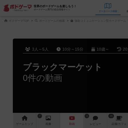
世界のボードゲームを楽しもう！
ボードゲーム専門の総合情報サイト
データベース
検
ボドゲーマTOP
ボードゲームの検索
強欲コミュニケーション型カードゲーム「
3人～5人
10分～15分
10歳～
2
ブラックマーケット
0件の動画
7
3
15
ゲーム
トップ
画像
動画
レビュー
店舗/
カフェ