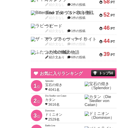
58
PT
紹介文なし
2件の投稿
Bitter End ブタペスト救出作戦
52
PT
紹介文なし
1件の投稿
ラピード
46
PT
紹介文なし
1件の投稿
ザ・フラッフィー・ライト
44
PT
紹介文なし
0件の投稿
ふたつの城の物語
39
PT
紹介文あり
6件の投稿
お気に入りランキング
トップ50
Splendor
1
宝石の煌き
位
4041名
Die Siedler von Catan
2
カタン
位
3616名
Dominion
3
ドミニオン
位
2529名
Battle Line