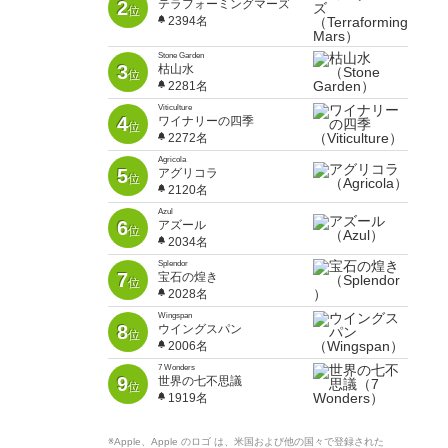
2
テラフォーミングマーズ
位
2394名
Stone Garden
3
枯山水
位
2281名
Viticulture
4
ワイナリーの四季
位
2272名
Agricola
5
アグリコラ
位
2120名
Azul
6
アズール
位
2034名
Splendor
7
宝石の煌き
位
2028名
Wingspan
8
ウイングスパン
位
2006名
7 Wonders
9
世界の七不思議
位
1919名
※Apple、Apple のロゴ は、米国および他の国々で登録された