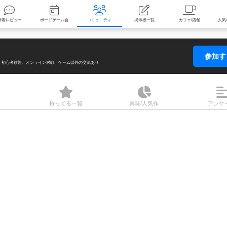
索
新着レビュー
ボードゲーム会
コミュニティ
掲示板一覧
参加
初心者歓迎
オンライン対戦
ゲーム以外の交流あり
持ってる
一覧
興味/人気
作
アンケ