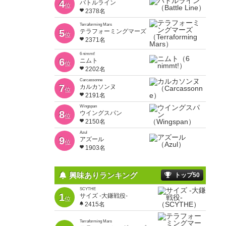
4
バトルライン
位
2378名
Terraforming Mars
5
テラフォーミングマーズ
位
2371名
6 nimmt!
6
ニムト
位
2202名
Carcassonne
7
カルカソンヌ
位
2191名
Wingspan
8
ウイングスパン
位
2150名
Azul
9
アズール
位
1903名
興味ありランキング
トップ50
SCYTHE
1
サイズ -大鎌戦役-
位
2415名
Terraforming Mars