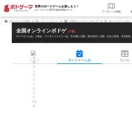
世界のボードゲームを楽しもう！
ボードゲーム専門の総合情報サイト
データベース
検
ボドゲーマTOP
コミュニティ
全国オンラインボドゲ
ボードゲーム会
全国オンラインボドゲ
（7名）
ボードゲーム会
人狼会
マーダーミステリー会
平日/夜に活動
祝日/祭日に活動
社会人歓迎
学生歓迎
トップ
ボード
ゲーム会
掲示板