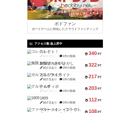
ボドファン
ボードゲームに特化したクラウドファンディング
アクセス数 急上昇中
コレクト！
340
PT
紹介文なし
1件の投稿
無限まちがいさがし
322
PT
紹介文あり
2件の投稿
ガルフストライク
217
PT
紹介文あり
1件の投稿
クルティボ
203
PT
紹介文なし
1件の投稿
1809
112
PT
紹介文あり
1件の投稿
ファースト・イン・フライト
108
PT