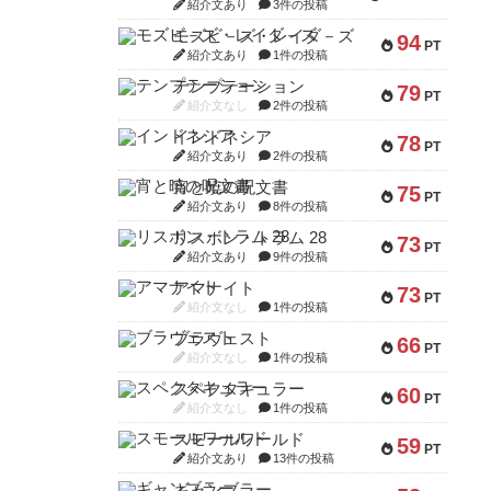
紹介文あり
3件の投稿
モズビ－ズ・レイダ－ズ
94
PT
紹介文あり
1件の投稿
テンプテーション
79
PT
紹介文なし
2件の投稿
インドネシア
78
PT
紹介文あり
2件の投稿
宵と暁の呪文書
75
PT
紹介文あり
8件の投稿
リスボン・トラム 28
73
PT
紹介文あり
9件の投稿
アマナイト
73
PT
紹介文なし
1件の投稿
ブラヴェスト
66
PT
紹介文なし
1件の投稿
スペクタキュラー
60
PT
紹介文なし
1件の投稿
スモールワールド
59
PT
紹介文あり
13件の投稿
ギャンブラー