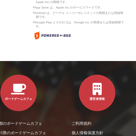
Apple Inc.の商標です。
※App Store は、Apple Inc.のサービスマークです。
※Android は、グーグル インコーポレイテッドの商標または登録商
標です。
※Google Play とそのロゴは、Google Inc.の商標または登録商標で
す。
ボードゲームカフェ
運営者情報
都のボードゲームカフェ
ご利用規約
川県のボードゲームカフェ
個人情報保護方針