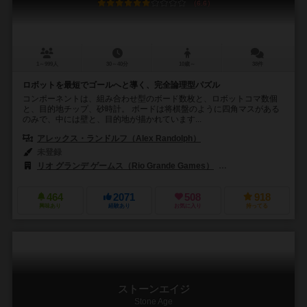
6.6
1～999人
30～40分
10歳～
38件
ロボットを最短でゴールへと導く、完全論理型パズル
コンポーネントは、組み合わせ型のボード数枚と、ロボットコマ数個
と、目的地チップ、砂時計。 ボードは将棋盤のように四角マスがある
のみで、中には壁と、目的地が描かれています...
アレックス・ランドルフ（Alex Randolph）
未登録
リオ グランデ ゲームス（Rio Grande Games）
ハンス イム グリュック出
464
2071
508
918
興味あり
経験あり
お気に入り
持ってる
ストーンエイジ
Stone Age