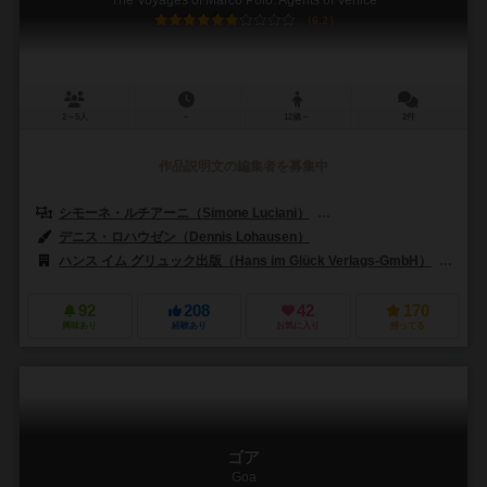
The Voyages of Marco Polo: Agents of Venice
6.2
2～5人
－
12歳～
2件
作品説明文の編集者を募集中
シモーネ・ルチアーニ（Simone Luciani）
ダニエレ・タシーニ（Daniel
デニス・ロハウゼン（Dennis Lohausen）
ハンス イム グリュック出版（Hans im Glück Verlags-GmbH）
ズィ
92
208
42
170
興味あり
経験あり
お気に入り
持ってる
ゴア
Goa