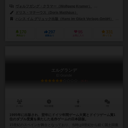
ヴォルフガング・クラマー（Wolfgang Kramer）
リチャード・ウルリッヒ
ドリス・マテーウス（Doris Matthäus）
ハンス イム グリュック出版（Hans im Glück Verlags-GmbH）
99
170
297
95
331
興味あり
経験あり
お気に入り
持ってる
エルグランデ
El Grande
6.9
2～5人
90分前後
12歳～
7件
1995年に出版され、翌年にドイツ年間ゲーム大賞とドイツゲーム賞1
位のダブル受賞を果たした名作ゲームの日本語版。
15世紀のスペインが舞台となっており、当時は8世紀から続く国土回復