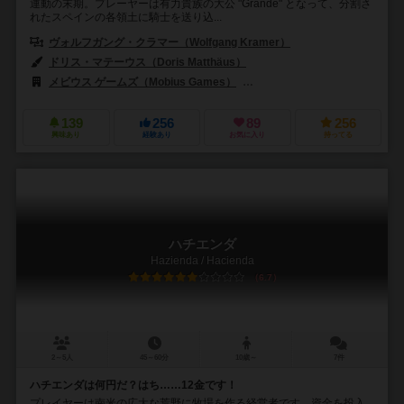
運動の末期。プレーヤーは有力貴族の大公 "Grande" となって、分割さ
れたスペインの各領土に騎士を送り込...
ヴォルフガング・クラマー（Wolfgang Kramer）
ドリス・マテーウス（Doris Matthäus）
メビウス ゲームズ（Mobius Games）
ハンス イム グリュック出版（Hans
139
256
89
256
興味あり
経験あり
お気に入り
持ってる
ハチエンダ
Hazienda / Hacienda
6.7
2～5人
45～60分
10歳～
7件
ハチエンダは何円だ？はち……12金です！
プレイヤーは南米の広大な荒野に牧場を作る経営者です。資金を投入