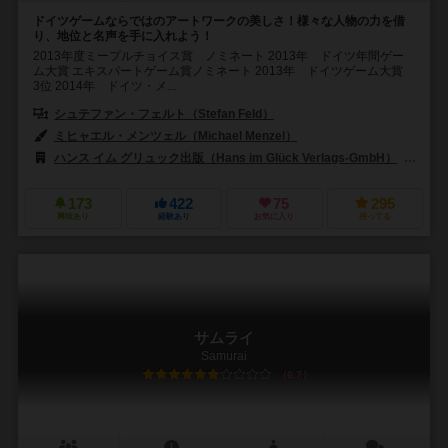
ドイツゲームならではのアートワークの美しさ！様々な人物の力を借
り、地位と名声を手に入れよう！
2013年度ミープルチョイス賞 ノミネート 2013年 ドイツ年間ゲー
ム大賞 エキスパートゲーム賞ノミネート 2013年 ドイツゲーム大賞
3位 2014年 ドイツ・メ...
シュテファン・フェルト（Stefan Feld）
ミヒャエル・メンツェル（Michael Menzel）
ハンス イム グリュック出版（Hans im Glück Verlags-GmbH）
アー
173
422
75
295
興味あり
経験あり
お気に入り
持ってる
サムライ
Samurai
6.7