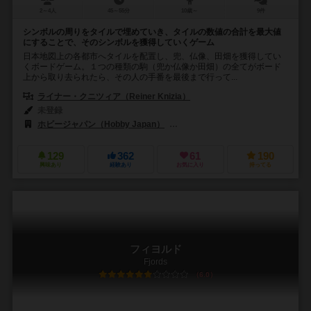
2～4人
45～55分
10歳～
9件
シンボルの周りをタイルで埋めていき、タイルの数値の合計を最大値
にすることで、そのシンボルを獲得していくゲーム
日本地図上の各都市へタイルを配置し、兜、仏像、田畑を獲得してい
くボードゲーム。１つの種類の駒（兜か仏像か田畑）の全てがボード
上から取り去られたら、その人の手番を最後まで行って...
ライナー・クニツィア（Reiner Knizia）
未登録
ホビージャパン（Hobby Japan）
リオ グランデ ゲームス（Rio Gran
129
362
61
190
興味あり
経験あり
お気に入り
持ってる
フィヨルド
Fjords
6.0