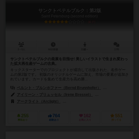
サンクトペテルブルク：第2版
Saint Petersburg (second edition)
6.7
2～5人
60分前後
13歳～
17件
サンクトペテルブルクの発展を目指せ! 美しいイラストで生まれ変わっ
た拡大再生産ゲームの古典。
キックスターターでのプロジェクトが成功して出版された、名作ゲー
ムの第2版です。 初版のオリジナルゲームに加え、市場の要素が追加さ
れています。カードを集めて生産力を高め勝...
ベルント・ブルンホファー（Bernd Brunnhofer）
カール＝ハインツ・シ
アイリーン・ブリュッセル（Irene Bressel）
アン・パッツェ（Anne 
アークライト（Arclight）
フィロソフィア エディションズ（Filosofia 
255
764
162
551
興味あり
経験あり
お気に入り
持ってる