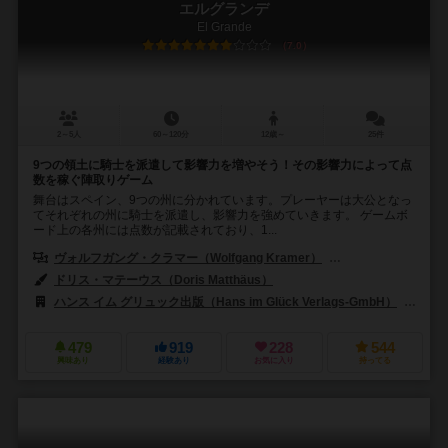
エルグランデ
El Grande
7.0
2～5人
60～120分
12歳～
25件
9つの領土に騎士を派遣して影響力を増やそう！その影響力によって点
数を稼ぐ陣取りゲーム
舞台はスペイン、9つの州に分かれています。プレーヤーは大公となっ
てそれぞれの州に騎士を派遣し、影響力を強めていきます。 ゲームボ
ード上の各州には点数が記載されており、1...
ヴォルフガング・クラマー（Wolfgang Kramer）
リチャード・ウルリッヒ
ドリス・マテーウス（Doris Matthäus）
ハンス イム グリュック出版（Hans im Glück Verlags-GmbH）
99
479
919
228
544
興味あり
経験あり
お気に入り
持ってる