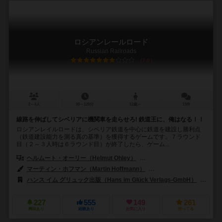
ロシアンレールロード
Russian Railroads
7.0
2～4人
90～120分
12歳～
13件
線路を伸ばしてシベリアに機関車を走らせろ! 鉄道王に、俺はなる！！
ロシアンレイルロードは、シベリア鉄道を中心に鉄道を建設し勝利点
（鉄道建設能力を測る真の基準）を獲得するゲームです。７ラウンド
目（２～３人時は６ラウンド目）が終了したら、ゲーム...
ヘルムート・オーリー（Helmut Ohley）
レオンハート・ロニー・オーグラー
マーティン・ホフマン（Martin Hoffmann）
クラウス・ステファン（Cl
ハンス イム グリュック出版（Hans im Glück Verlags-GmbH）
99
227
555
149
261
興味あり
経験あり
お気に入り
持ってる