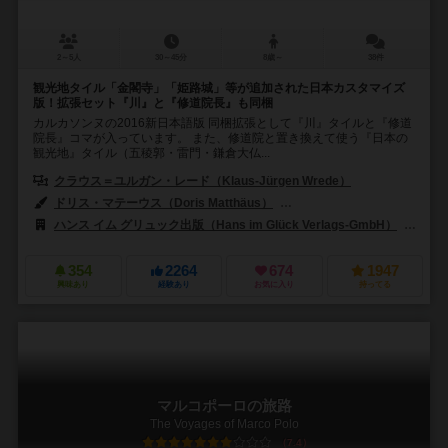
2～5人
30～45分
8歳～
38件
観光地タイル「金閣寺」「姫路城」等が追加された日本カスタマイズ
版！拡張セット『川』と『修道院長』も同梱
カルカソンヌの2016新日本語版 同梱拡張として『川』タイルと『修道
院長』コマが入っています。 また、修道院と置き換えて使う『日本の
観光地』タイル（五稜郭・雷門・鎌倉大仏...
クラウス＝ユルガン・レード（Klaus-Jürgen Wrede）
ドリス・マテーウス（Doris Matthäus）
アン・パッツェ（Anne Pät
ハンス イム グリュック出版（Hans im Glück Verlags-GmbH）
99
354
2264
674
1947
興味あり
経験あり
お気に入り
持ってる
マルコポーロの旅路
The Voyages of Marco Polo
7.4