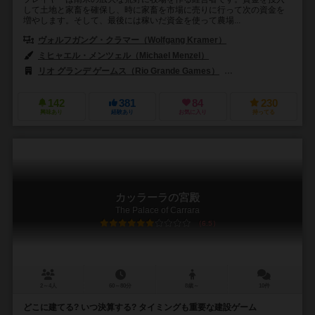
して土地と家畜を確保し、時に家畜を市場に売りに行って次の資金を
増やします。そして、最後には稼いだ資金を使って農場...
ヴォルフガング・クラマー（Wolfgang Kramer）
ミヒャエル・メンツェル（Michael Menzel）
リオ グランデ ゲームス（Rio Grande Games）
ハンス イム グリュック出
142
381
84
230
興味あり
経験あり
お気に入り
持ってる
カッラーラの宮殿
The Palace of Carrara
6.5
2～4人
60～80分
8歳～
10件
どこに建てる? いつ決算する? タイミングも重要な建設ゲーム