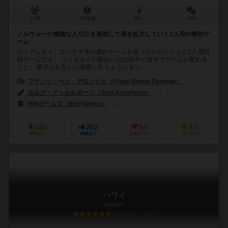
2人用
30分前後
8歳～
12件
ノルウェーの複雑な入り江を形成して畑を拡大していく2人用の傑作ゲ
ーム
ビッグシティ、コンテナ等の傑作ゲームを作ったデロンシュの2人用対
戦ゲームです。 フィヨルドの面白い点は前半と後半でゲームが変わる
こと。 前半はお互いに地形に合うようにタイ...
フランツ・ベノ・デロンジェ（Franz-Benno Delonge）
ヨルグ・アッセルボーン（Jörg Asselborn）
クリストフ・ティッシュ（C
999ゲームズ（999 Games）
ハンス イム グリュック出版（Hans im Gl
185
202
54
120
興味あり
経験あり
お気に入り
持ってる
ハワイ
Hawaii
6.3