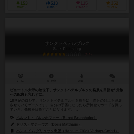
153
513
115
352
興味あり
経験あり
お気に入り
持ってる
サンクトペテルブルク
Sankt Petersburg
6.6
2～4人
45～60分
10歳～
7件
ピョートル大帝の治世下、サンクトペテルブルクの発展を目指せ! 貴族
への配慮も忘れずに。
18世紀のロシア、サンクトペテルブルクを舞台に、自分の領土を発展
させていくゲームです。 自分の手番になったら所持金でカードを買っ
ていき、発展を目指すことになります。 ...
ベルント・ブルンホファー（Bernd Brunnhofer）
ドリス・マテーウス（Doris Matthäus）
ハンス イム グリュック出版（Hans im Glück Verlags-GmbH）