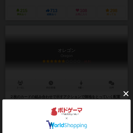
215
713
108
298
興味あり
経験あり
お気に入り
持ってる
オレゴン
Oregon
6.9
2～4人
45分前後
8歳～
21件
２枚のカードの組み合わせで示すアクションで陣地をとっていく配置
ゲーム
１７世紀、幌馬車に持てるすべての物を積み込んで、家族とともに西
部を目指し、オレゴンにたどり着きそこで生活を始めたことを背景
に、オレゴンで建物を建設したり、農地の開拓などをして...
ヘンリック・ベルク（Henrik Berg）
アーシェ・ベルク（Ase Berg
フランツ・フォーヴィンケル（Franz Vohwinkel）