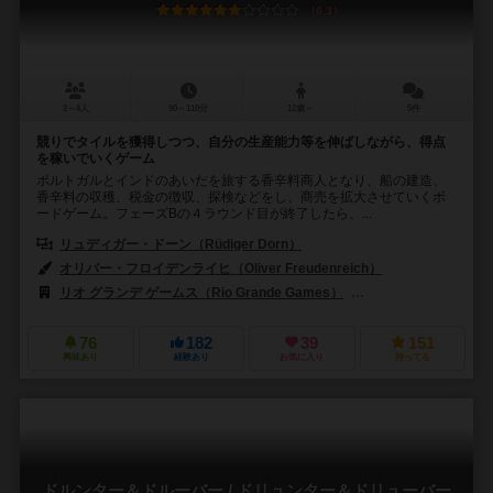
6.3
2～4人
90～110分
12歳～
5件
競りでタイルを獲得しつつ、自分の生産能力等を伸ばしながら、得点
を稼いでいくゲーム
ポルトガルとインドのあいだを旅する香辛料商人となり、船の建造、
香辛料の収穫、税金の徴収、探検などをし、商売を拡大させていくボ
ードゲーム。フェーズBの４ラウンド目が終了したら、...
リュディガー・ドーン（Rüdiger Dorn）
オリバー・フロイデンライヒ（Oliver Freudenreich）
リオ グランデ ゲームス（Rio Grande Games）
ハンス イム グリュック出
76
182
39
151
興味あり
経験あり
お気に入り
持ってる
ドルンター＆ドルーバー / ドリュンター＆ドリューバー