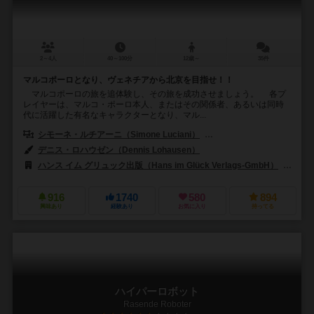
2～4人
40～100分
12歳～
35件
マルコポーロとなり、ヴェネチアから北京を目指せ！！
マルコポーロの旅を追体験し、その旅を成功させましょう。 各プ
レイヤーは、マルコ・ポーロ本人、またはその関係者、あるいは同時
代に活躍した有名なキャラクターとなり、マル...
シモーネ・ルチアーニ（Simone Luciani）
ダニエレ・タシーニ（Daniel
デニス・ロハウゼン（Dennis Lohausen）
ハンス イム グリュック出版（Hans im Glück Verlags-GmbH）
99
916
1740
580
894
興味あり
経験あり
お気に入り
持ってる
ハイパーロボット
Rasende Roboter