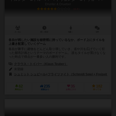
Drunter & Drueber
6.0
2～4人
30～45分
9歳～
6件
各自が残したい施設を秘密裡に持っているなか、ボード上にタイルを
上書き配置していくゲーム
各自が勝手に建物をどんどん取り壊していき、道や川を広げていく狂
った都市計画というテーマのボードゲーム。 誰もタイルが置けなくな
った時点で得点が一番多い人の勝利です。
クラウス・トイバー（Klaus Teuber）
未登録
シュミット シュピール+フライツァイト（Schmidt Spiel + Freizeit）
62
235
35
182
興味あり
経験あり
お気に入り
持ってる