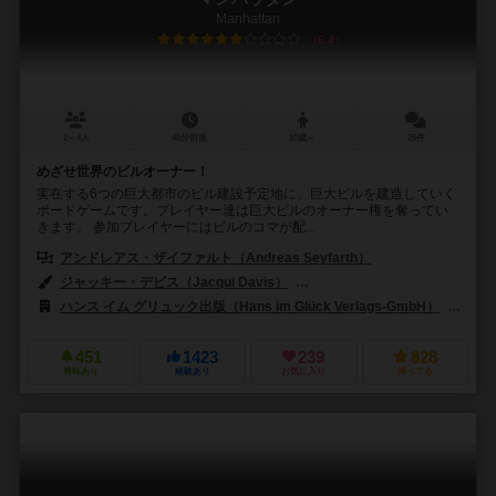
Manhattan
6.4
2～4人
45分前後
10歳～
26件
めざせ世界のビルオーナー！
実在する6つの巨大都市のビル建設予定地に、巨大ビルを建造していく
ボードゲームです。プレイヤー達は巨大ビルのオーナー権を奪ってい
きます。 参加プレイヤーにはビルのコマが配...
アンドレアス・ザイファルト（Andreas Seyfarth）
ジャッキー・デビス（Jacqui Davis）
ラマン・マスカレナス（Ramon 
ハンス イム グリュック出版（Hans im Glück Verlags-GmbH）
リタ
451
1423
239
828
興味あり
経験あり
お気に入り
持ってる