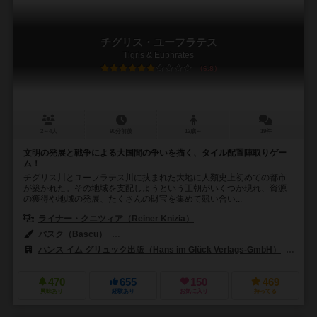
チグリス・ユーフラテス
Tigris & Euphrates
6.8
2～4人
90分前後
12歳～
19件
文明の発展と戦争による大国間の争いを描く、タイル配置陣取りゲー
ム！
チグリス川とユーフラテス川に挟まれた大地に人類史上初めての都市
が築かれた。その地域を支配しようという王朝がいくつか現れ、資源
の獲得や地域の発展、たくさんの財宝を集めて競い合い...
ライナー・クニツィア（Reiner Knizia）
バスク（Bascu）
クリスティン・コンラッド（Christine Conrad）
ハンス イム グリュック出版（Hans im Glück Verlags-GmbH）
99
470
655
150
469
興味あり
経験あり
お気に入り
持ってる