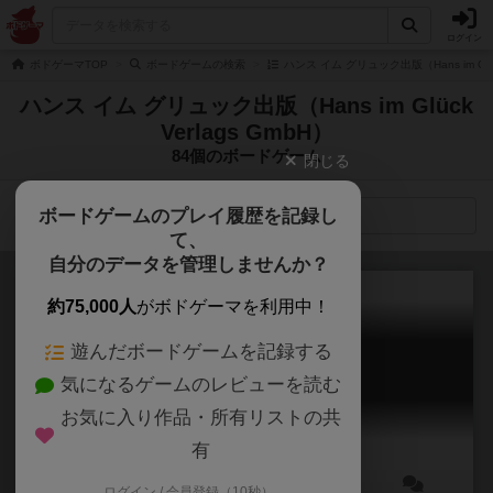
ログイン
ボドゲーマTOP
ボードゲームの検索
ハンス イム グリュック出版（Hans im Glü
ハンス イム グリュック出版（Hans im Glück
Verlags GmbH）
84個のボードゲーム
閉じる
ボードゲームのプレイ履歴を記録し
検索メニュー
て、
自分のデータを管理しませんか？
約75,000人
がボドゲーマを利用中！
遊んだボードゲームを記録する
ドミニオン
気になるゲームのレビューを読む
Dominion
7.5
お気に入り作品・所有リストの共
有
ログイン / 会員登録（10秒）