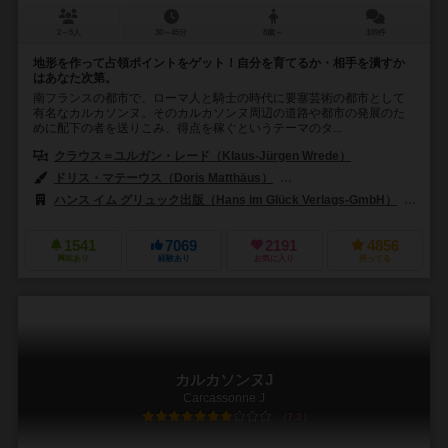
2～5人
30～45分
8歳～
109件
地形を作って占領ポイントをゲット！自分を育てるか・相手を潰すか
はあなた次第。
南フランスの都市で、ローマ人と騎士の時代に要塞芸術の都市として
有名なカルカソンヌ。そのカルカソンヌ周辺の道路や都市の発展のた
めに配下の者を送りこみ、得点を稼ぐというテーマのタ...
クラウス＝ユルガン・レード（Klaus-Jürgen Wrede）
ドリス・マテーウス（Doris Matthäus）
アン・パッツェ（Anne Pät
ハンス イム グリュック出版（Hans im Glück Verlags-GmbH）
99
1541
7069
2191
4856
興味あり
経験あり
お気に入り
持ってる
カルカソンヌJ
Carcassonne J
7.2