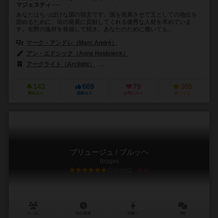
マジェスティ──
あなたはちっぽけな国の領主です。国を発展させて王としての地位を
固めるために、街の発展に貢献してくれる優秀な人材を求めていま
す。在野の逸材を発掘して招き、あなたのために働いても...
マーク・アンドレ（Marc André）
アン・エドシック（Anne Heidsieck）
アークライト（Arclight）
ハンス イム グリュック出版（Hans im Glüc
143
669
79
385
興味あり
経験あり
お気に入り
持ってる
ブリュージュ / ブルッヘ
Bruges
6.4
2～4人
60分前後
10歳～
9件