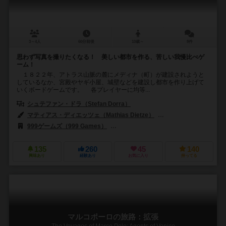
3～4人
60分前後
10歳～
8件
思わず写真を撮りたくなる！ 美しい都市を作る、苦しい我慢比べゲ
ーム！
１８２２年、アトラス山脈の麓にメディナ（町）が建設されようと
しているなか、宮殿やヤギ小屋、城壁などを建設し都市を作り上げて
いくボードゲームです。 各プレイヤーに均等...
シュテファン・ドラ（Stefan Dorra）
マティアス・ディエッツェ（Mathias Dietze）
フランツ・フォーヴィンケ
999ゲームズ（999 Games）
ギオチ・ラリ（Giochi Rari）
ハン
135
260
45
140
興味あり
経験あり
お気に入り
持ってる
マルコポーロの旅路：拡張