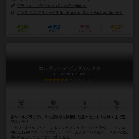
クラウス・ステファン（Claus Stephan）
ハンス イム グリュック出版（Hans im Glück Verlags-GmbH）
108
352
96
227
興味あり
経験あり
お気に入り
持ってる
エルグランデ ビッグボックス
El Grande Big Box
6.8
2～5人
90分前後
12歳～
2件
名作エルグランデに５つ拡張版を同梱した盛々セット！心ゆくまで遊
び尽くそう
クラマー&ウルリッヒによるエリアマジョリティの大傑作。 ノーマル
初版は1996年のドイツ年間ボードゲーム大賞作品である。 その発売20
周年を記念してこれまでに出た全拡...