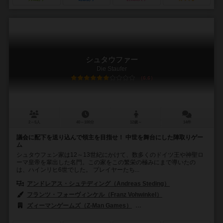
シュタウファー
Die Staufer
6.6
2～5人
40～100分
12歳～
14件
議会に配下を送り込んで領主を目指せ！ 中世を舞台にした陣取りゲー
ム
シュタウフェン家は12～13世紀にかけて、数多くのドイツ王や神聖ロ
ーマ皇帝を輩出した名門。この家をこの繁栄の極みにまで導いたの
は、ハインリヒ6世でした。 プレイヤーたち...
アンドレアス・シュテディング（Andreas Steding）
フランツ・フォーヴィンケル（Franz Vohwinkel）
ズィーマンゲームズ（Z-Man Games）
ハンス イム グリュック出版（Han