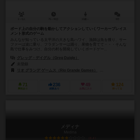
2～5人
75～95分
10歳～
8件
ボード上の自分の駒を動かしてアクションしていくワーカープレイス
メント形式のゲーム
みんなが知っている太平洋の大きな島ハワイ、漁師は魚を獲り、サー
ファーは波に乗り、フラダンサーは踊り、果物を育てて・・・そんな
島で仕事をみつけ、自分の村を開発していくボードゲー...
グレッグ・デイグル（Greg Daigle）
未登録
リオ グランデ ゲームス（Rio Grande Games）
ハンス イム グリュック出
71
236
49
124
興味あり
経験あり
お気に入り
持ってる
メディナ
Medina
6.4