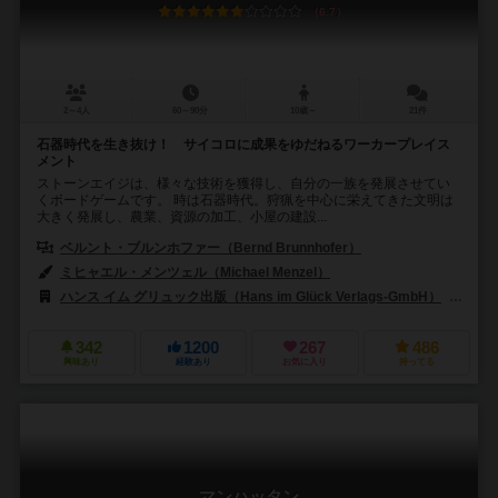
6.7
2～4人
60～90分
10歳～
21件
石器時代を生き抜け！ サイコロに成果をゆだねるワーカープレイス
メント
ストーンエイジは、様々な技術を獲得し、自分の一族を発展させてい
くボードゲームです。 時は石器時代。狩猟を中心に栄えてきた文明は
大きく発展し、農業、資源の加工、小屋の建設...
ベルント・ブルンホファー（Bernd Brunnhofer）
ミヒャエル・メンツェル（Michael Menzel）
ハンス イム グリュック出版（Hans im Glück Verlags-GmbH）
99
342
1200
267
486
興味あり
経験あり
お気に入り
持ってる
マンハッタン