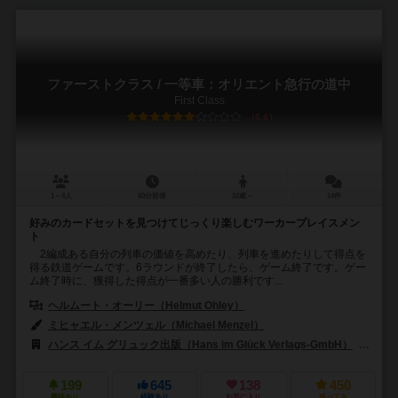
ファーストクラス / 一等車：オリエント急行の道中
First Class
6.6
1～4人
60分前後
10歳～
14件
好みのカードセットを見つけてじっくり楽しむワーカープレイスメン
ト
2編成ある自分の列車の価値を高めたり、列車を進めたりして得点を
得る鉄道ゲームです。6ラウンドが終了したら、ゲーム終了です。ゲー
ム終了時に、獲得した得点が一番多い人の勝利です...
ヘルムート・オーリー（Helmut Ohley）
ミヒャエル・メンツェル（Michael Menzel）
ハンス イム グリュック出版（Hans im Glück Verlags-GmbH）
99
199
645
138
450
興味あり
経験あり
お気に入り
持ってる