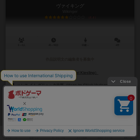
ヴァイキング
Wikinger
6.4
2～4人
45～55分
10歳～
4件
作品説明文の編集者を募集中
ミヒャエル・キースリング（Michael Kiesling）
未登録
ハンス イム グリュック出版（Hans im Glück Verlags-GmbH）
53
183
32
96
興味あり
経験あり
お気に入り
持ってる