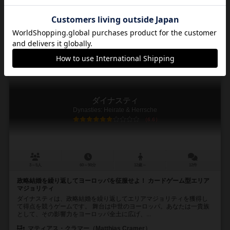
ハンス イム グリュック出版（Hans im Glück Verlags-GmbH）
ラウ
124
389
106
263
興味あり
経験あり
お気に入り
持ってる
ダイナスティ
Dynasties: Heirate & Herrsche
6.6
3～5人
60～90分
12歳～
12件
政略結婚を繰り返してヨーロッパを征服せよ！ カードゲーム型エリア
マジョリティ
ダイナスティは、政略結婚を繰り返してエリアマジョリティを獲得し
て得点を競うゲームです。 舞台は中世のヨーロッパ。あなたは一貴族
として、その影響力をヨーロッパ全土に広げ、...
マティアス・クラマー（Matthias Cramer）