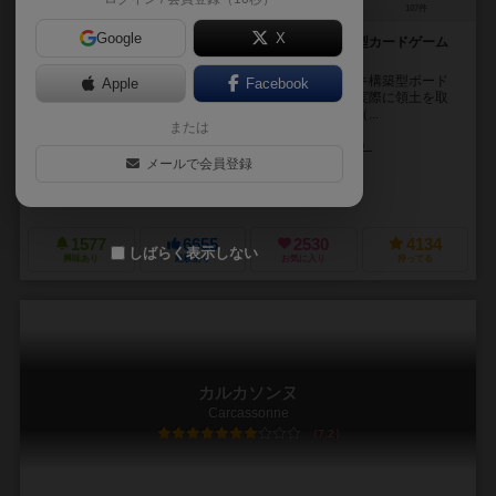
2～4人
30分前後
14歳～
107件
Google
X
領土拡大を目指し、デッキを構築・強化しよう！成長型カードゲーム
の決定版
自分の王国を発展・拡大し、他の王国と競い合うデッキ構築型ボード
Apple
Facebook
ゲームです。ドミニオンとは「領土」のことですが、実際に領土を取
り合う訳ではありません。自分の所持するカードの束（...
または
ドナルド・ヴァッカリーノ（Donald X. Vaccarino）
メールで会員登録
マサイアス・カトライン（Matthias Catrein）
トマシュ・イェドゥルスツ
ホビージャパン（Hobby Japan）
リオ グランデ ゲームス（Rio Gran
1577
6655
2530
4134
しばらく表示しない
興味あり
経験あり
お気に入り
持ってる
カルカソンヌ
Carcassonne
7.2