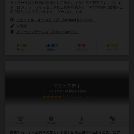
カッラーラは大理石の産地として有名なイタリアの都市です。プレイ
ヤーはカッラーラから産出される資材を購入し、6つの都市に建物を立
てて勝利点を得ていきます。 ゲームは、お金...
ミヒャエル・キースリング（Michael Kiesling）
ヴォルフガング・クラマ
未登録
ズィーマンゲームズ（Z-Man Games）
ハンス イム グリュック出版（Han
160
409
80
192
興味あり
経験あり
お気に入り
持ってる
マジェスティ
Majesty: For the Realm
5.9
2～4人
20～40分
7歳～
14件
家族とも、ゲーム好きの友人とも楽しめる王道ゲーム!!イエス、ユア・